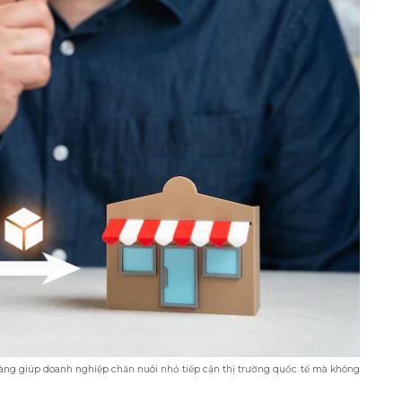
àng giúp doanh nghiệp chăn nuôi nhỏ tiếp cận thị trường quốc tế mà không