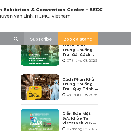
n Exhibition & Convention Center - SECC
uyen Van Linh, HCMC, Vietnam
LATEST NEWS
Search
Subscribe
Book a stand
Thuốc Khử
Trùng Chuồng
Trại Gà: Cách
Chọn, Pha Và Sử
07 tháng 08. 2026
Dụng An Toàn
Cách Phun Khử
Trùng Chuồng
Trại: Quy Trình,
Tần Suất Và Lưu
04 tháng 08. 2026
Ý Khi Sử Dụng
Diễn Đàn Một
Sức Khỏe Tại
Vietstock 2026:
Hướng Tới Phát
03 tháng 08. 2026