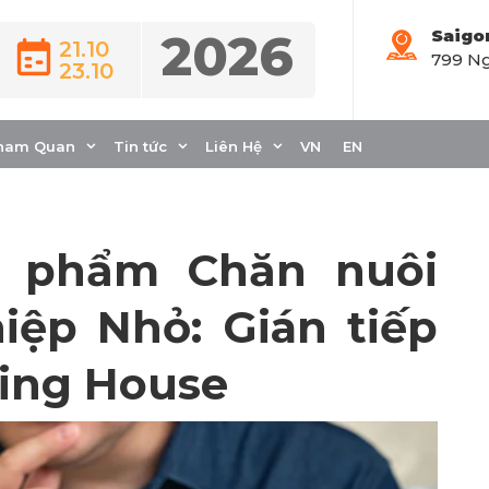
2026
Saigo
21.10
799 Ng
23.10
iếp Sản Phẩm Chăn
ham Quan
Tin tức
Liên Hệ
VN
EN
n phẩm Chăn nuôi
ệp Nhỏ: Gián tiếp
ing House