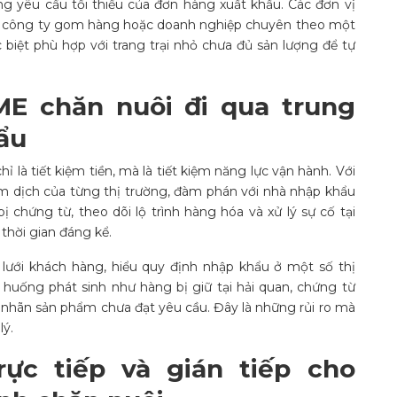
ng yêu cầu tối thiểu của đơn hàng xuất khẩu. Các đơn vị
xã, công ty gom hàng hoặc doanh nghiệp chuyên theo một
biệt phù hợp với trang trại nhỏ chưa đủ sản lượng để tự
SME chăn nuôi đi qua trung
hẩu
ỉ là tiết kiệm tiền, mà là tiết kiệm năng lực vận hành. Với
iểm dịch của từng thị trường, đàm phán với nhà nhập khẩu
bị chứng từ, theo dõi lộ trình hàng hóa và xử lý sự cố tại
thời gian đáng kể.
lưới khách hàng, hiểu quy định nhập khẩu ở một số thị
 huống phát sinh như hàng bị giữ tại hải quan, chứng từ
 nhãn sản phẩm chưa đạt yêu cầu. Đây là những rủi ro mà
lý.
ực tiếp và gián tiếp cho