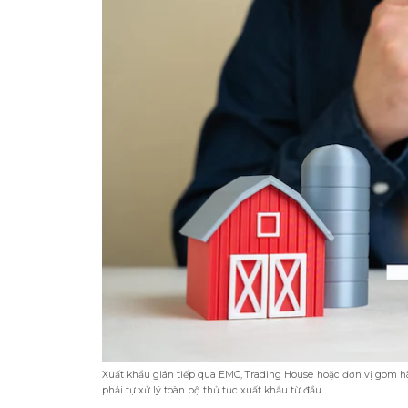
Xuất khẩu gián tiếp qua EMC, Trading House hoặc đơn vị gom h
phải tự xử lý toàn bộ thủ tục xuất khẩu từ đầu.