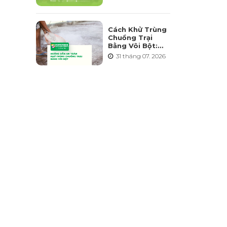
Triển Ngành
Chăn Nuôi Bền
Vững
Cách Khử Trùng
Chuồng Trại
Bằng Vôi Bột:
Cách Rải, Thời
31 tháng 07. 2026
Điểm Và Những
Sai Lầm Cần
Tránh