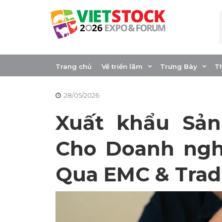
Skip
to
content
Xuất Khẩu Gián T
Nuôi Cho SME
Trang chủ
Về triển lãm
Trưng Bày
T
28/05/2026
Xuất khẩu Sả
Cho Doanh nghi
Qua EMC & Trad