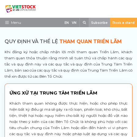
Skip
to
content
Search
Menu
EN
VN
Subscribe
Book a stand
Trang chủ
QUY ĐỊNH VÀ THỂ LỆ
THAM QUAN TRIỂN LÃM
Về triển lãm
Khi đăng ký hoặc chấp nhận lời mời tham quan Triển Lãm, khách
Trưng Bày
tham quan thỏa thuận rằng mình sẽ tuân thủ và chấp hành các quy
tắc và quy định này và các quy tắc và quy định của Trung Tâm Triển
Tham Quan
Lãm, bản sao của các quy tắc và quy định của Trung Tâm Triển Lãm có
thể xin được từ các Bên Tổ Chức
Tin tức
ỨNG XỬ TẠI TRUNG TÂM TRIỂN LÃM
Liên Hệ
Khách tham quan không được thực hiện, hoặc cho phép thực
hiện bất kỳ điều gì mà sẽ gây ra rối loạn, phiền toái, khó chịu, bất
tiện, thiệt hại hoặc nguy hiểm cho bất kỳ người hoặc đồ vật nào
hoặc theo ý kiến của các Bên Tổ Chức là không phù hợp với các
tiêu chuẩn chung của Triển Lãm hoặc dẫn đến hành vi vi phạm
các quy tắc và quy định này hoặc pháp luật áp dụng và các quy