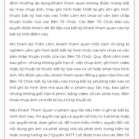
định thường áp dụng.Khách tham quan không được mang bất
kỳ máy chụp ảnh, máy ghi hình hoặc thiết bị ghi âm ghi hình
thuộc bất kỳ loại nào vào Triển Lãm khi chưa có văn bản chấp
thuận trước của các Bên Tổ Chức. Các Bên Tổ Chức bảo lưu
quyền được khám xét đồ đạc của bất kỳ khách tham quan nào tại
bất kỳ thời điểm nào.
Khi tham dự Triển Lãm, khách tham quan một cách rõ ràng bị
nghiêm cấm ghi hình dưới bất kỳ hình thức nào khi chưa có văn
bản chấp thuận trước của các Bên Tổ Chức. Quy định cấm trên
bao gồm, nhưng không giới hạn ở, việc chụp ảnh, ghi hình video
hoặc kỹ thuật số thuộc bất kỳ loại nào và vẽ hoặc phác họa hình
ảnh. Khi được yêu cầu, khách tham quan đồng ý giao nộp cho các
Bên Tổ Chức bất kỳ tài liệu nào trong bất kỳ phương tiện nào có
thể ghi lại hình ảnh mà qua đó vi phạm quy tắc này, bao gồm
nhưng không giới hạn ở phim, băng video, sổ các phác họa, điện
thoại chụp ảnh và thiết bị lưu trữ kỹ thuật số.
Nếu Khách Tham Quan vi phạm quy tắc nêu trên vì ghi lại bất kỳ
hình ảnh nào, thì quyền tác giả và quyền sở hữu trí tuệ khác hoặc
các quyền khác (bao gồm cả, để tránh hiểu nhầm, quyền đối với
nội dung ghi âm và phát sóng) cho dù phát sinh trong hiện tại
hoặc trong tương lai (“Quyền SHTT”) sẽ được trao cho các Bên Tổ