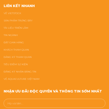
LIÊN KẾT NHANH
VỀ VIETSTOCK
SẢN PHẨM TRƯNG BÀY
TÀI LIỆU TRIỂN LÃM
TIN NGÀNH
ĐẶT GIAN HÀNG
KHÁCH THAM QUAN
ĐĂNG KÝ THAM QUAN
TIÊU ĐIỂM SỰ KIỆN
ĐĂNG KÝ NHẬN BẢNG TIN
VỀ AQUACULTURE VIỆT NAM
NHẬN ƯU ĐÃI ĐỘC QUYỀN VÀ THÔNG TIN SỚM NHẤT