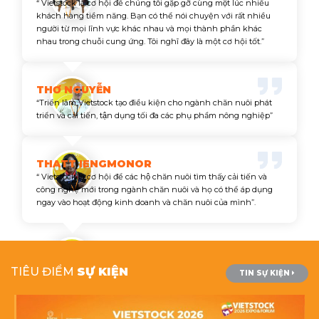
“ Vietstock là cơ hội để chúng tôi gặp gỡ cùng một lúc nhiều
khách hàng tiềm năng. Bạn có thể nói chuyện với rất nhiều
người từ mọi lĩnh vực khác nhau và mọi thành phần khác
nhau trong chuỗi cung ứng. Tôi nghĩ đây là một cơ hội tốt.”
THƠ NGUYỄN
“Triển lãm Vietstock tạo điều kiện cho ngành chăn nuôi phát
triển và cải tiến, tận dụng tối đa các phụ phẩm nông nghiệp”
THATT IENGMONOR
“ Vietstock là cơ hội để các hộ chăn nuôi tìm thấy cải tiến và
công nghệ mới trong ngành chăn nuôi và họ có thể áp dụng
ngay vào hoạt động kinh doanh và chăn nuôi của mình”.
TIÊU ĐIỂM
SỰ KIỆN
TIN SỰ KIỆN