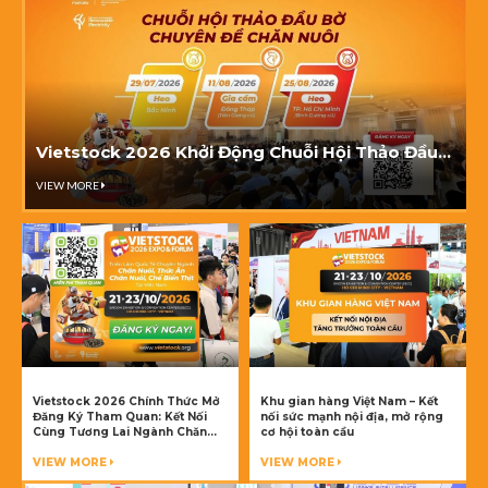
Vietstock 2026 Khởi Động Chuỗi Hội Thảo Đầu
Bờ, Lan Tỏa Tri Thức Đến Các Tỉnh Chăn Nuôi
VIEW MORE
Trọng Điểm
Vietstock 2026 Chính Thức Mở
Khu gian hàng Việt Nam – Kết
Đăng Ký Tham Quan: Kết Nối
nối sức mạnh nội địa, mở rộng
Cùng Tương Lai Ngành Chăn
cơ hội toàn cầu
Nuôi Và Thú Y
VIEW MORE
VIEW MORE