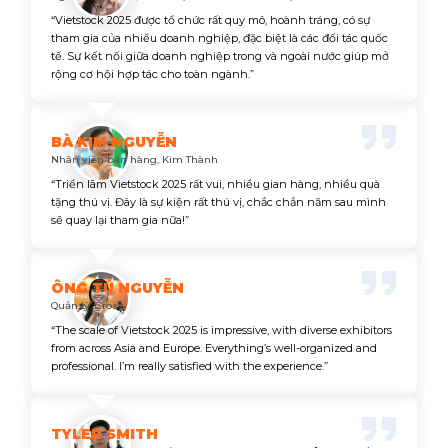
“Vietstock 2025 được tổ chức rất quy mô, hoành tráng, có sự
tham gia của nhiều doanh nghiệp, đặc biệt là các đối tác quốc
tế. Sự kết nối giữa doanh nghiệp trong và ngoài nước giúp mở
rộng cơ hội hợp tác cho toàn ngành.”
BÀ KIM NGUYỄN
Nhân viên bán hàng, Kim Thành
“Triển lãm Vietstock 2025 rất vui, nhiều gian hàng, nhiều quà
tặng thú vị. Đây là sự kiện rất thú vị, chắc chắn năm sau mình
sẽ quay lại tham gia nữa!”
ÔNG TÚ NGUYỄN
Quản lý, Cross
“The scale of Vietstock 2025 is impressive, with diverse exhibitors
from across Asia and Europe. Everything’s well-organized and
professional. I’m really satisfied with the experience.”
TYLER SMITH