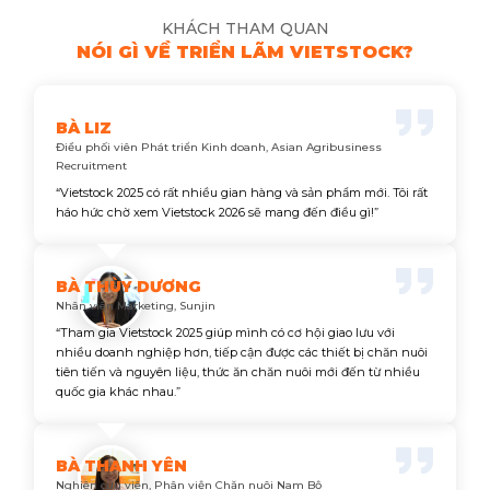
KHÁCH THAM QUAN
NÓI GÌ VỀ TRIỂN LÃM VIETSTOCK?
BÀ LIZ
Điều phối viên Phát triển Kinh doanh, Asian Agribusiness
Recruitment
“Vietstock 2025 có rất nhiều gian hàng và sản phẩm mới. Tôi rất
háo hức chờ xem Vietstock 2026 sẽ mang đến điều gì!”
BÀ THÙY DƯƠNG
Nhân viên Marketing, Sunjin
“Tham gia Vietstock 2025 giúp mình có cơ hội giao lưu với
nhiều doanh nghiệp hơn, tiếp cận được các thiết bị chăn nuôi
tiên tiến và nguyên liệu, thức ăn chăn nuôi mới đến từ nhiều
quốc gia khác nhau.”
BÀ THANH YÊN
Nghiên cứu viên, Phân viện Chăn nuôi Nam Bộ