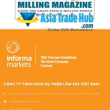
CÔNG TY TNHH DỊCH VỤ TRIỂN LÃM SES VIỆT NAM
Ha Phan Building, 17-17A-19 Ton That Tung, Ben Thanh Ward, HCMC
vietstock@informa.com
+84 28 3622 2588