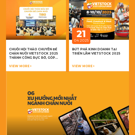
21
04 2025
CHUỖI HỘI THẢO CHUYÊN ĐỀ
BỨT PHÁ KINH DOANH TẠI
CHĂN NUÔI VIETSTOCK 2025
TRIỂN LÃM VIETSTOCK 2025
THÀNH CÔNG RỰC RỠ, GÓP
PHẦN DẪN DẮT NGÀNH CHĂN
NUÔI VIỆT NAM
VIEW MORE
VIEW MORE