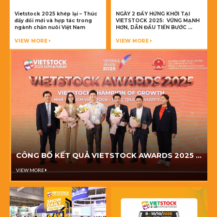
Vietstock 2025 khép lại – Thúc
NGÀY 2 ĐẦY HỨNG KHỞI TẠI
đẩy đổi mới và hợp tác trong
VIETSTOCK 2025: VỮNG MẠNH
ngành chăn nuôi Việt Nam
HƠN, DẪN ĐẦU TIẾN BƯỚC
THẮP LỬA ĐỔI MỚI TRONG
VIEW MORE
NGÀNH CHĂN NUÔI!
VIEW MORE
CÔNG BỐ KẾT QUẢ VIETSTOCK AWARDS 2025 –
TÔN VINH NHỮNG NHÀ VÔ ĐỊCH CỦA NGÀNH
VIEW MORE
CHĂN NUÔI VIỆT NAM