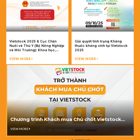
Vietstock 2025 & Cục Chăn
Giải quyết tình trạng Kháng
Nuôi và Thú Y (Bộ Nông Nghiệp
thuốc kháng sinh tại Vietstock
và Môi Trường): Khoa học,
2025
Công nghệ, Đổi mới sáng tạo Và
Chuyển đổi số, huớng đến Phát
VIEW MORE
VIEW MORE
triển Ngành Chăn nuôi Bền vững
Chương trình Khách mua Chủ chốt Vietstock
2025 – Bứt phá kết nối, Đón đầu cơ hội
VIEW MORE