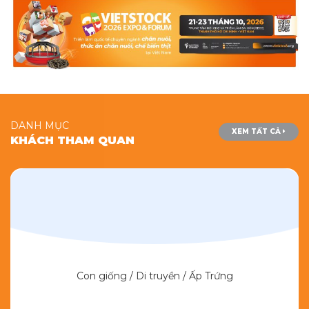
DANH MỤC
XEM TẤT CẢ
KHÁCH THAM QUAN
Con giống / Di truyền / Ấp Trứng