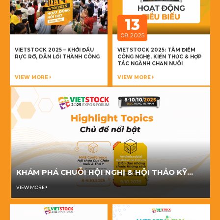
13
08 2025
VIETSTOCK 2025 – KHỞI ĐẦU
VIETSTOCK 2025: TÂM ĐIỂM
RỰC RỠ, DẪN LỐI THÀNH CÔNG
CÔNG NGHỆ, KIẾN THỨC & HỢP
TÁC NGÀNH CHĂN NUÔI
VIEW MORE
VIEW MORE
KHÁM PHÁ CHUỖI HỘI NGHỊ & HỘI THẢO KỸ
THUẬT TẠI VIETSTOCK 2025
VIEW MORE