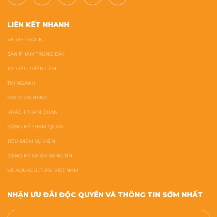
LIÊN KẾT NHANH
VỀ VIETSTOCK
SẢN PHẨM TRƯNG BÀY
TÀI LIỆU TRIỂN LÃM
TIN NGÀNH
ĐẶT GIAN HÀNG
KHÁCH THAM QUAN
ĐĂNG KÝ THAM QUAN
TIÊU ĐIỂM SỰ KIỆN
ĐĂNG KÝ NHẬN BẢNG TIN
VỀ AQUACULTURE VIỆT NAM
NHẬN ƯU ĐÃI ĐỘC QUYỀN VÀ THÔNG TIN SỚM NHẤT