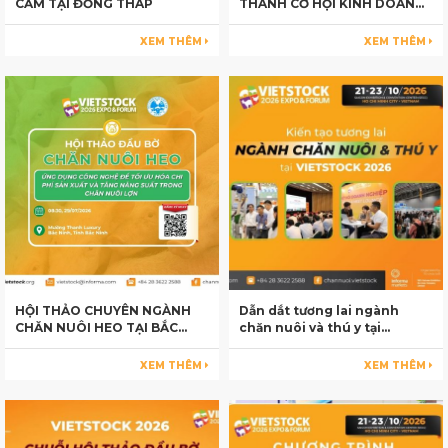
CẦM TẠI ĐỒNG THÁP
THÀNH CƠ HỘI KINH DOANH
TẠI VIETSTOCK 2026
XEM THÊM
XEM THÊM
HỘI THẢO CHUYÊN NGÀNH
Dẫn dắt tương lai ngành
CHĂN NUÔI HEO TẠI BẮC
chăn nuôi và thú y tại
NINH
Vietstock 2026
XEM THÊM
XEM THÊM