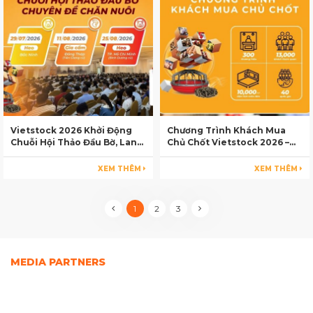
Vietstock 2026 Khởi Động
Chương Trình Khách Mua
Chuỗi Hội Thảo Đầu Bờ, Lan
Chủ Chốt Vietstock 2026 –
Tỏa Tri Thức Đến Các Tỉnh
Kết Nối Ngành Chăn Nuôi Và
Chăn Nuôi Trọng Điểm
Thú Y Việt Nam Và Đông Nam
XEM THÊM
XEM THÊM
Á
1
2
3
MEDIA PARTNERS