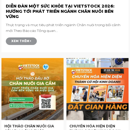
DIỄN ĐÀN MỘT SỨC KHỎE TẠI VIETSTOCK 2026:
HƯỚNG TỚI PHÁT TRIỂN NGÀNH CHĂN NUÔI BỀN
VỮNG
Thực trạng và mục tiêu phát triển ngành Chăn nuôi trong bối cảnh
mới Theo Báo cáo Tổng quan...
XEM THÊM
HỘI THẢO CHĂN NUÔI GIA
CHUYỂN HÓA HIỆN DIỆN