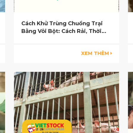
Cách Khử Trùng Chuồng Trại
Bằng Vôi Bột: Cách Rải, Thời
Điểm Và Những Sai Lầm Cần
Tránh
XEM THÊM