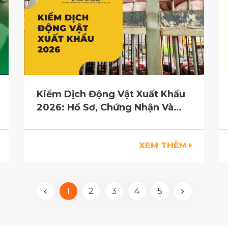
Kiểm Dịch Động Vật Xuất Khẩu
2026: Hồ Sơ, Chứng Nhận Và
Quy Trình Thực Hiện
XEM THÊM
1
2
3
4
5