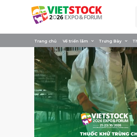
Skip
to
content
Trang chủ
Về triển lãm
Trưng Bày
T