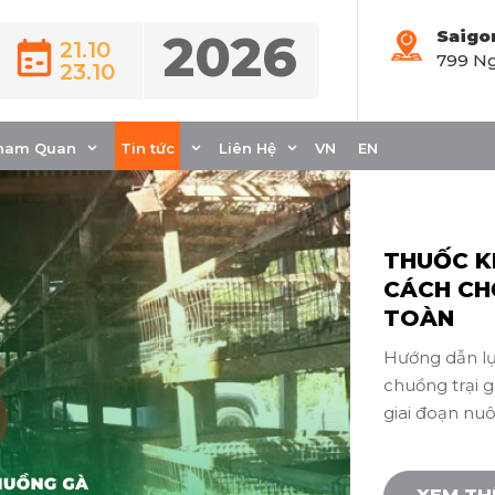
2026
Saigo
21.10
799 Ng
Tin ngành
23.10
ham Quan
Tin tức
Liên Hệ
VN
EN
THUỐC K
CÁCH CH
TOÀN
Hướng dẫn lự
chuồng trại g
giai đoạn nu