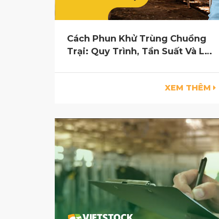
Cách Phun Khử Trùng Chuồng
Trại: Quy Trình, Tần Suất Và Lưu
Ý Khi Sử Dụng
XEM THÊM