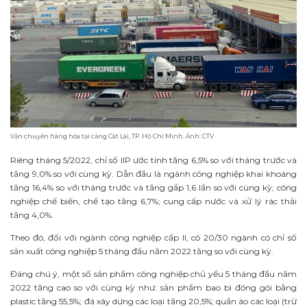
Vận chuyển hàng hóa tại cảng Cát Lái, TP. Hồ Chí Minh. Ảnh: CTV
Riêng tháng 5/2022, chỉ số IIP ước tính tăng 6,5% so với tháng trước và
tăng 9,0% so với cùng kỳ. Dẫn đầu là ngành công nghiệp khai khoáng
tăng 16,4% so với tháng trước và tăng gấp 1,6 lần so với cùng kỳ; công
nghiệp chế biến, chế tạo tăng 6,7%; cung cấp nước và xử lý rác thải
tăng 4,0%.
Theo đó, đối với ngành công nghiệp cấp II, có 20/30 ngành có chỉ số
sản xuất công nghiệp 5 tháng đầu năm 2022 tăng so với cùng kỳ.
Đáng chú ý, một số sản phẩm công nghiệp chủ yếu 5 tháng đầu năm
2022 tăng cao so với cùng kỳ như: sản phẩm bao bì đóng gói bằng
plastic tăng 55,5%; đá xây dựng các loại tăng 20,5%; quần áo các loại (trừ