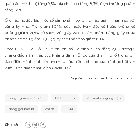
quần áo thể thao) tăng 9,5%; bia chai, lon tăng 8,3%; điện thương phẩm
tăng 6,5%.
Ở chiều ngược lại, một số sản phẩm công nghiệp giảm mạnh so với
cùng kỳ như: Tivi giảm 30,1%; sữa hoặc kem đặc có hoặc không có
đường giảm 21,5%; sổ sách, vở, giấy và các sản phẩm bằng giấy chưa
phân vào đâu giảm 16,6%; giày dép thể thao giảm 8,1%.
Theo UBND TP. Hồ Chí Minh, chỉ số IIP bình quân tăng 2,6% trong 5
tháng đầu năm tiếp tục khẳng định nỗ lực của thành phố trong chỉ
đạo, điều hành kinh tế cũng như dấu hiệu tích cực của sự phục hồi sản
xuất, kinh doanh sau dịch Covid -19./.
Nguồn: thoibaotaichinhvietnam.vn
công nghiệp chế biến
Hồ Chí Minh
sản xuất công nghiệp
đóng gói bao bì
chỉ số
HCM
Chia sẻ: