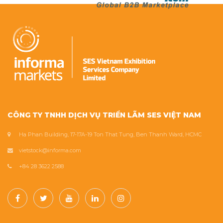
CÔNG TY TNHH DỊCH VỤ TRIỂN LÃM SES VIỆT NAM
Ha Phan Building, 17-17A-19 Ton That Tung, Ben Thanh Ward, HCMC
vietstock@informa.com
+84 28 3622 2588