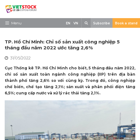
Skip
to
content
Search
Menu
EN
VN
Subscribe
Book a stand
Trang chủ
TP. Hồ Chí Minh: Chỉ số sản xuất công nghiệp 5
Về triển lãm
tháng đầu năm 2022 ước tăng 2,6%
31/05/2022
Trưng Bày
Cục Thống kê TP. Hồ Chí Minh cho biết, 5 tháng đầu năm 2022,
Tham Quan
chỉ số sản xuất toàn ngành công nghiệp (IIP) trên địa bàn
thành phố tăng 2,6% so với cùng kỳ. Trong đó, công nghiệp
Tin tức
chế biến, chế tạo tăng 2,1%; sản xuất và phân phối điện tăng
6,5%; cung cấp nước và xử lý rác thải tăng 2,1%.
Liên Hệ