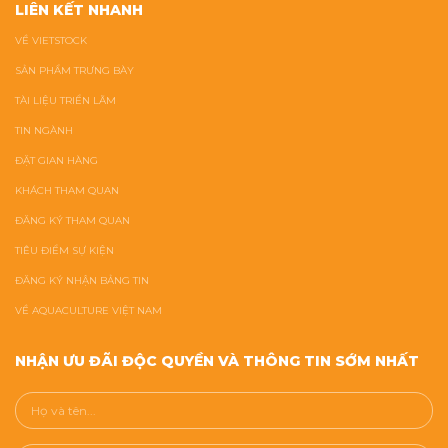
LIÊN KẾT NHANH
VỀ VIETSTOCK
SẢN PHẨM TRƯNG BÀY
TÀI LIỆU TRIỂN LÃM
TIN NGÀNH
ĐẶT GIAN HÀNG
KHÁCH THAM QUAN
ĐĂNG KÝ THAM QUAN
TIÊU ĐIỂM SỰ KIỆN
ĐĂNG KÝ NHẬN BẢNG TIN
VỀ AQUACULTURE VIỆT NAM
NHẬN ƯU ĐÃI ĐỘC QUYỀN VÀ THÔNG TIN SỚM NHẤT