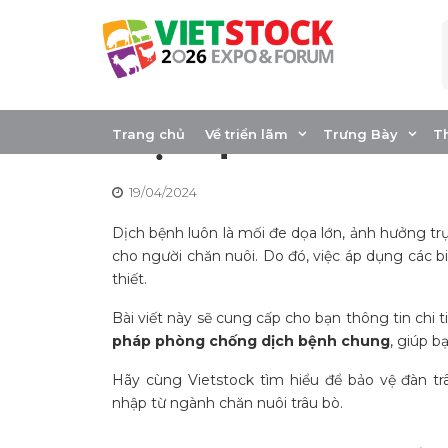
Skip
to
content
Biện pháp phòng
hiệu quả cho trâu
Trang chủ
Về triển lãm
Trưng Bày
T
19/04/2024
Dịch bệnh luôn là mối đe dọa lớn, ảnh hưởng trự
cho người chăn nuôi. Do đó, việc áp dụng các 
thiết.
Bài viết này sẽ cung cấp cho bạn thông tin chi t
pháp phòng chống dịch bệnh chung
, giúp b
Hãy cùng Vietstock tìm hiểu để bảo vệ đàn t
nhập từ ngành chăn nuôi trâu bò.