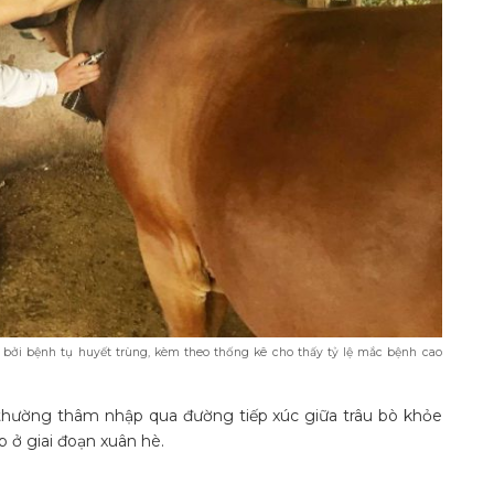
bởi bệnh tụ huyết trùng, kèm theo thống kê cho thấy tỷ lệ mắc bệnh cao
thường thâm nhập qua đường tiếp xúc giữa trâu bò khỏe
ở giai đoạn xuân hè.