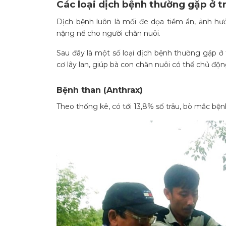
Các loại dịch bệnh thường gặp ở t
Dịch bệnh luôn là mối đe dọa tiềm ẩn, ảnh hưở
nặng nề cho người chăn nuôi.
Sau đây là một số loại dịch bệnh thường gặp ở 
cơ lây lan, giúp bà con chăn nuôi có thể chủ đ
Bệnh than (Anthrax)
Theo thống kê, có tới 13,8% số trâu, bò mắc bện