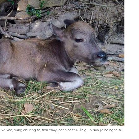
 xơ xác, bụng chướng to, tiêu chảy, phân có thể lẫn giun đũa (ở bê nghé từ 1