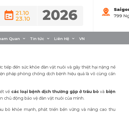
2026
Saigo
21.10
799 Ng
23.10
 chống dịch bệnh
 bò
ham Quan
Tin tức
Liên Hệ
VN
c tiếp đến sức khỏe đàn vật nuôi và gây thiệt hại nặng nề
biện pháp phòng chống dịch bệnh hiệu quả là vô cùng cần
iết về
các loại bệnh dịch thường gặp ở trâu bò
và
biện
ạn chủ động bảo vệ đàn vật nuôi của mình.
râu bò khỏe mạnh, phát triển bền vững và nâng cao thu