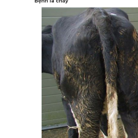
Bệnh ỉa chảy