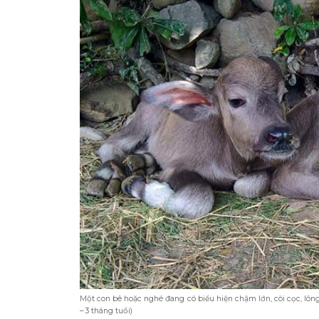
Một con bê hoặc nghé đang có biểu hiện chậm lớn, còi cọc, lông
– 3 tháng tuổi)