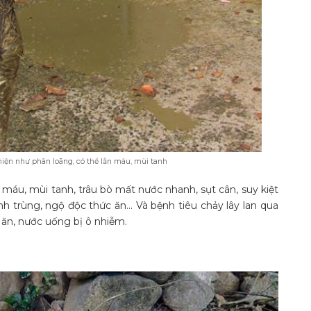
hiện như phân loãng, có thể lẫn máu, mùi tanh
ẫn máu, mùi tanh, trâu bò mất nước nhanh, sụt cân, suy kiệt
inh trùng, ngộ độc thức ăn… Và bệnh tiêu chảy lây lan qua
c ăn, nước uống bị ô nhiễm.