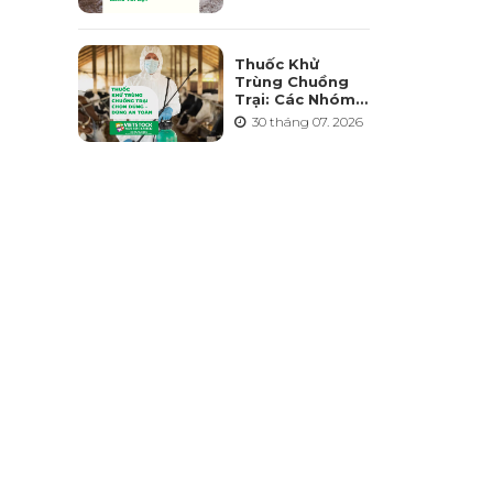
Điểm Và Những
Sai Lầm Cần
Tránh
Thuốc Khử
Trùng Chuồng
Trại: Các Nhóm
Hoạt Chất, Cách
30 tháng 07. 2026
Chọn Và Lưu Ý
An Toàn