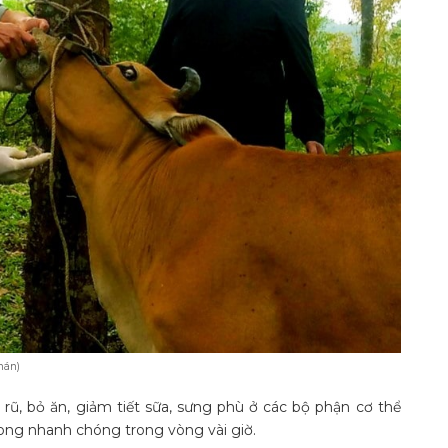
hán)
ủ rũ, bỏ ăn, giảm tiết sữa, sưng phù ở các bộ phận cơ thể
vong nhanh chóng trong vòng vài giờ.