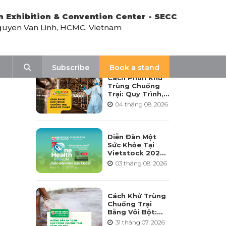
n Exhibition & Convention Center - SECC
uyen Van Linh, HCMC, Vietnam
LATEST NEWS
Search
Subscribe
Book a stand
Cách Phun Khử
Trùng Chuồng
Trại: Quy Trình,
Tần Suất Và Lưu
04 tháng 08. 2026
Ý Khi Sử Dụng
Diễn Đàn Một
Sức Khỏe Tại
Vietstock 2026:
Hướng Tới Phát
03 tháng 08. 2026
Triển Ngành
Chăn Nuôi Bền
Vững
Cách Khử Trùng
Chuồng Trại
Bằng Vôi Bột:
Cách Rải, Thời
31 tháng 07. 2026