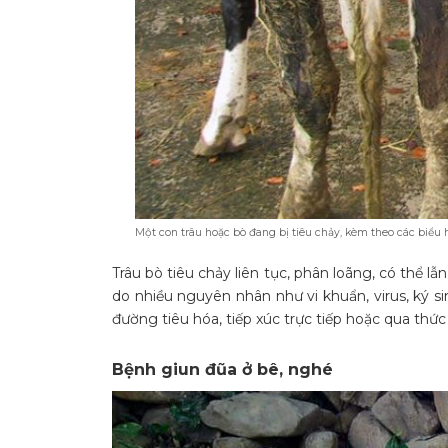
Một con trâu hoặc bò đang bị tiêu chảy, kèm theo các biểu 
Trâu bò tiêu chảy liên tục, phân loãng, có thể l
do nhiều nguyên nhân như vi khuẩn, virus, ký s
đường tiêu hóa, tiếp xúc trực tiếp hoặc qua thứ
Bệnh giun đũa ở bê, nghé