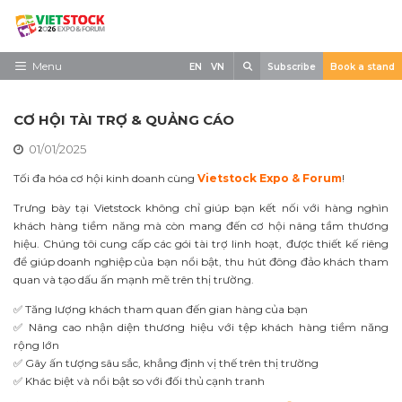
Skip
to
content
Search
Menu
EN
VN
Subscribe
Book a stand
Trang chủ
CƠ HỘI TÀI TRỢ & QUẢNG CÁO
Về triển lãm
01/01/2025
Trưng Bày
Tối đa hóa cơ hội kinh doanh cùng
Vietstock Expo & Forum
!
Tham Quan
Trưng bày tại Vietstock không chỉ giúp bạn kết nối với hàng nghìn
khách hàng tiềm năng mà còn mang đến cơ hội nâng tầm thương
Tin tức
hiệu. Chúng tôi cung cấp các gói tài trợ linh hoạt, được thiết kế riêng
để giúp doanh nghiệp của bạn nổi bật, thu hút đông đảo khách tham
Liên Hệ
quan và tạo dấu ấn mạnh mẽ trên thị trường.
✅ Tăng lượng khách tham quan đến gian hàng của bạn
✅ Nâng cao nhận diện thương hiệu với tệp khách hàng tiềm năng
rộng lớn
✅ Gây ấn tượng sâu sắc, khẳng định vị thế trên thị trường
✅ Khác biệt và nổi bật so với đối thủ cạnh tranh