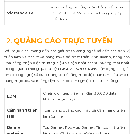
Video quảng bá của, buổi phỏng vấn nhà
Vietstock TV
tài trợ phát tại Vietstock TV trong 3 ngày
triển lãm
2.
QUẢNG CÁO TRỰC TUYẾN
Với mục đích mang đến các giải pháp công nghệ số đến các đơn vị
triển lãm và nhà mua hàng mua để phát triển kinh doanh, nâng cao
khả năng nhận diện thương hiệu và cập nhật các xu hướng mới nhất
trong ngành thông qua tài liệu DIGITAL SOLUTIONS. Tận dụng các giải
pháp công nghệ số của chúng tôi để tăng mức độ quan tâm của khách
hàng mục tiêu và khẳng định vị trí doanh nghiệp trên thị trường.
Chiến dịch tiếp thị email đến 30.000 data
EDM
khách chuyên ngành
Cẩm nang triển
Toàn trang quảng cáo màu tại Cẩm nang triển
lãm
lãm (online)
Banner
Top Banner, Pop – up Banner, Tin tức nhà triển
website
lãm, logo đặt tại website Vietstock.org