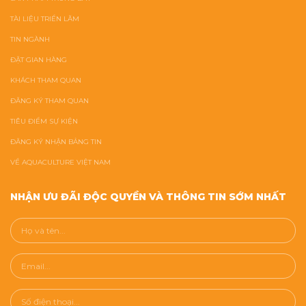
TÀI LIỆU TRIỂN LÃM
TIN NGÀNH
ĐẶT GIAN HÀNG
KHÁCH THAM QUAN
ĐĂNG KÝ THAM QUAN
TIÊU ĐIỂM SỰ KIỆN
ĐĂNG KÝ NHẬN BẢNG TIN
VỀ AQUACULTURE VIỆT NAM
NHẬN ƯU ĐÃI ĐỘC QUYỀN VÀ THÔNG TIN SỚM NHẤT