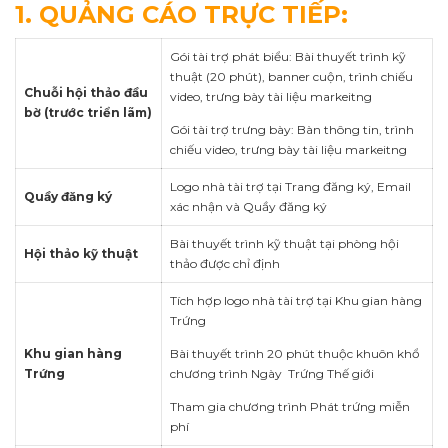
1. QUẢNG CÁO TRỰC TIẾP:
Gói tài trợ phát biểu:
Bài thuyết trình kỹ
thuật (20 phút), banner cuộn, trình chiếu
Chuỗi hội thảo đầu
video, trưng bày tài liệu markeitng
bờ (trước triển lãm)
Gói tài trợ trưng bày: Bàn thông tin,
trình
chiếu video, trưng bày tài liệu markeitng
Logo nhà tài trợ tại Trang đăng ký, Email
Quầy đăng ký
xác nhận và Quầy đăng ký
Bài thuyết trình kỹ thuật tại phòng hội
Hội thảo kỹ thuật
thảo được chỉ định
Tích hợp logo nhà tài trợ tại Khu gian hàng
Trứng
Bài thuyết trình 20 phút thuộc khuôn khổ
Khu gian hàng
chương trình Ngày Trứng Thế giới
Trứng
Tham gia chương trình Phát trứng miễn
phí