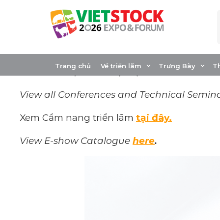
Skip
to
content
TÀI LIỆU HỘI THẢO/C
Trang chủ
Về triển lãm
Trưng Bày
T
Xem toàn bộ các tài liệu tại triển lãm Viets
View all Conferences and Technical Semin
Xem Cẩm nang triển lãm
tại đây.
View E-show Catalogue
here
.