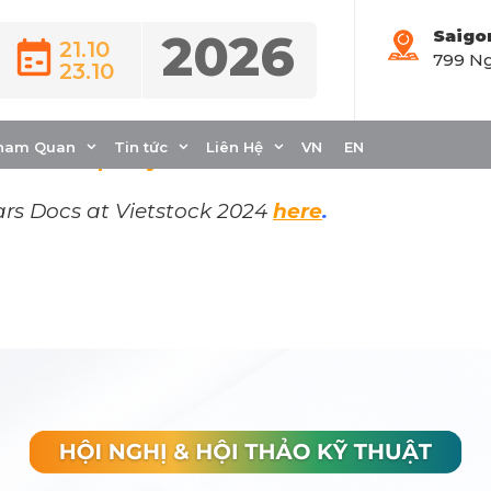
2026
Saigo
21.10
799 Ng
23.10
ONFERENCES AND TECHNIC
ham Quan
Tin tức
Liên Hệ
VN
EN
tock 2024
tại đây.
ars Docs at Vietstock 2024
here
.