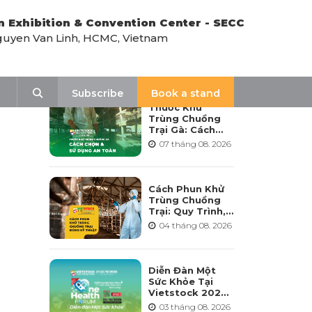
n Exhibition & Convention Center - SECC
uyen Van Linh, HCMC, Vietnam
LATEST NEWS
Search
Subscribe
Book a stand
Thuốc Khử
Trùng Chuồng
Trại Gà: Cách
Chọn, Pha Và Sử
07 tháng 08. 2026
Dụng An Toàn
Cách Phun Khử
Trùng Chuồng
Trại: Quy Trình,
Tần Suất Và Lưu
04 tháng 08. 2026
Ý Khi Sử Dụng
Diễn Đàn Một
Sức Khỏe Tại
Vietstock 2026:
Hướng Tới Phát
03 tháng 08. 2026