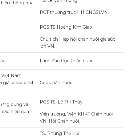
TS. Lê Văn Thông
i biểu thông qua
PCT thường trực HH CNGSLVN.
PGS.TS Hoàng Kim Giao
Chủ tịch Hiệp hội chăn nuôi gia súc
lớn VN.
ảo.
Lãnh đạo Cục Chăn nuôi.
ở Việt Nam
 giải pháp phát
Cục Chăn nuôi.
PGS.TS. Lê Thị Thúy
 ứng dụng và
 cao hiệu quả
Viện trưởng, Viện KHKT Chăn nuôi
VN, Hội Chăn nuôi.
TS. Phùng Thế Hải