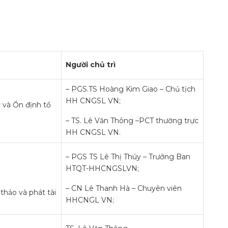
Người chủ trì
– PGS.TS Hoàng Kim Giao – Chủ tịch
HH CNGSL VN;
c và Ổn định tổ
– TS. Lê Văn Thông –PCT thường trực
HH CNGSL VN.
– PGS TS Lê Thị Thúy – Trưởng Ban
HTQT-HHCNGSLVN;
– CN Lê Thanh Hà – Chuyên viên
 thảo và phát tài
HHCNGL VN;