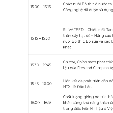
Chăn nuôi Bò thịt ở nước ta 
15:00 – 15:15
Công nghệ đã được sử dụng
SILVAFEED – Chiết xuất Tann
thân cây hạt dẻ – Nâng cao 
15:15 – 15:30
nuôi Bò thịt, Bò sữa và các l
khác.
Cơ chế, Chính sách phát tri
15:30 – 15:45
liệu của Fresland Campina tạ
Liên kết để phát triển đàn dê 
15:45 – 16:00
HTX dê Đắc Lắc.
Chất lượng giống bò sữa, bò
16:00 – 16:15
khẩu cùng khả năng thích 
trong điều kiện khí hậu ở Vi