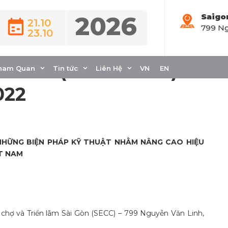
2026
Saigo
21.10
799 Ng
23.10
IỆP HỘI CHĂN NUÔI
T NAM (VINARUHA)
ham Quan
Tin tức
Liên Hệ
VN
EN
022
NHỮNG BIỆN PHÁP KỸ THUẬT NHẰM NÂNG CAO HIỆU
T NAM
chợ và Triển lãm Sài Gòn (SECC) – 799 Nguyễn Văn Linh,