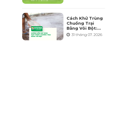
Triển Ngành
Chăn Nuôi Bền
Vững
Cách Khử Trùng
Chuồng Trại
Bằng Vôi Bột:
Cách Rải, Thời
31 tháng 07. 2026
Điểm Và Những
Sai Lầm Cần
Tránh