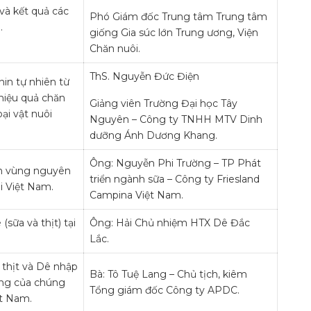
và kết quả các
Phó Giám đốc Trung tâm Trung tâm
.
giống Gia súc lớn Trung ương, Viện
Chăn nuôi.
ThS. Nguyễn Đức Điện
in tự nhiên từ
hiệu quả chăn
Giảng viên Trường Đại học Tây
oại vật nuôi
Nguyên – Công ty TNHH MTV Dinh
dưỡng Ánh Dương Khang.
Ông: Nguyễn Phi Trường – TP Phát
ển vùng nguyên
triển ngành sữa – Công ty Friesland
i Việt Nam.
Campina Việt Nam.
(sữa và thịt) tại
Ông: Hải Chủ nhiệm HTX Dê Đắc
Lắc.
 thịt và Dê nhập
Bà: Tô Tuệ Lang – Chủ tịch, kiêm
ứng của chúng
Tổng giám đốc Công ty APDC.
ệt Nam.