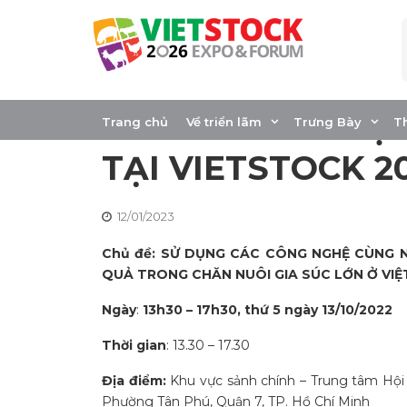
Skip
to
content
HỘI THẢO CỦA H
GIA SÚC LỚN VIỆ
Trang chủ
Về triển lãm
Trưng Bày
T
TẠI VIETSTOCK 2
12/01/2023
Chủ đề: SỬ DỤNG CÁC CÔNG NGHỆ CÙNG 
QUẢ TRONG CHĂN NUÔI GIA SÚC LỚN Ở VIỆ
Ngày
:
13h30 – 17h30, thứ 5 ngày 13/10/2022
Thời gian
: 13.30 – 17.30
Địa điểm:
Khu vực sảnh chính – Trung tâm Hội 
Phường Tân Phú, Quận 7, TP. Hồ Chí Minh