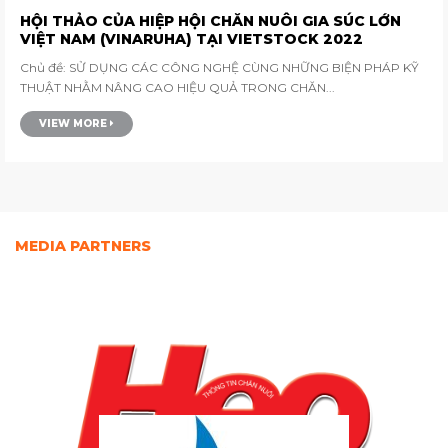
HỘI THẢO CỦA HIỆP HỘI CHĂN NUÔI GIA SÚC LỚN
VIỆT NAM (VINARUHA) TẠI VIETSTOCK 2022
Chủ đề: SỬ DỤNG CÁC CÔNG NGHỆ CÙNG NHỮNG BIỆN PHÁP KỸ
THUẬT NHẰM NÂNG CAO HIỆU QUẢ TRONG CHĂN...
VIEW MORE
MEDIA PARTNERS