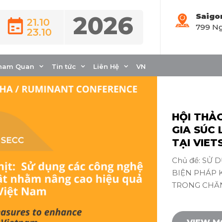
2026
Saigo
21.10
799 Ng
RUNINANT
23.10
ham Quan
Tin tức
Liên Hệ
VN
HỘI THẢO
GIA SÚC 
TẠI VIE
Chủ đề: SỬ
BIỆN PHÁP 
TRONG CHĂN.