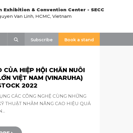
n Exhibition & Convention Center - SECC
uyen Van Linh, HCMC, Vietnam
Search
Subscribe
Book a stand
 CỦA HIỆP HỘI CHĂN NUÔI
LỚN VIỆT NAM (VINARUHA)
TSTOCK 2022
 DỤNG CÁC CÔNG NGHỆ CÙNG NHỮNG
KỸ THUẬT NHẰM NÂNG CAO HIỆU QUẢ
..