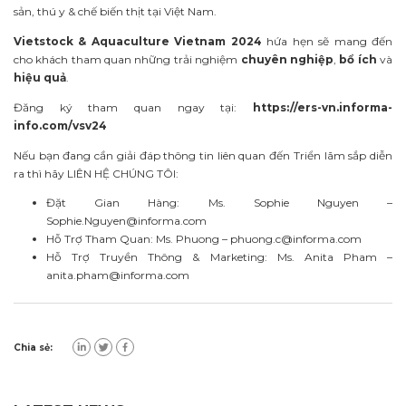
sản, thú y & chế biến thịt tại Việt Nam.
Vietstock & Aquaculture Vietnam 2024
hứa hẹn sẽ mang đến
cho khách tham quan những trải nghiệm
chuyên nghiệp
,
bổ ích
và
hiệu quả
.
Đăng ký tham quan ngay tại:
https://ers-vn.informa-
info.com/vsv24
Nếu bạn đang cần giải đáp thông tin liên quan đến Triển lãm sắp diễn
ra thì hãy LIÊN
HỆ CHÚNG TÔI:
Đặt Gian Hàng: Ms. Sophie Nguyen –
Sophie.Nguyen@informa.com
Hỗ Trợ Tham Quan: Ms. Phuong –
phuong.c@informa.com
Hỗ Trợ Truyền Thông & Marketing: Ms. Anita Pham –
anita.pham@informa.com
Chia sẻ: