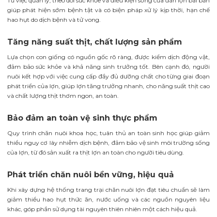
Từ việc quản lý, theo dõi sức khỏe và điều kiện sống của đàn lợn bài bản
giúp phát hiện sớm bệnh tật và có biện pháp xử lý kịp thời, hạn chế
hao hụt do dịch bệnh và tử vong.
Tăng năng suất thịt, chất lượng sản phẩm
Lựa chọn con giống có nguồn gốc rõ ràng, được kiểm dịch động vật,
đảm bảo sức khỏe và khả năng sinh trưởng tốt. Bên cạnh đó, người
nuôi kết hợp với việc cung cấp đầy đủ dưỡng chất cho từng giai đoạn
phát triển của lợn, giúp lợn tăng trưởng nhanh, cho năng suất thịt cao
và chất lượng thịt thơm ngon, an toàn.
Bảo đảm an toàn vệ sinh thực phẩm
Quy trình chăn nuôi khoa học, tuân thủ an toàn sinh học giúp giảm
thiểu nguy cơ lây nhiễm dịch bệnh, đảm bảo vệ sinh môi trường sống
của lợn, từ đó sản xuất ra thịt lợn an toàn cho người tiêu dùng.
Phát triển chăn nuôi bền vững, hiệu quả
Khi xây dựng hệ thống trang trại chăn nuôi lợn đạt tiêu chuẩn
sẽ làm
giảm thiểu hao hụt thức ăn, nước uống và các nguồn nguyên liệu
khác, góp phần sử dụng tài nguyên thiên nhiên một cách hiệu quả.