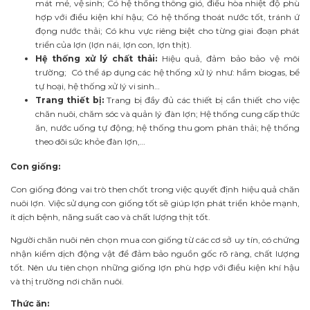
mát mẻ, vệ sinh; Có hệ thống thông gió, điều hòa nhiệt độ phù
hợp với điều kiện khí hậu; Có hệ thống thoát nước tốt, tránh ứ
đọng nước thải; Có khu vực riêng biệt cho từng giai đoạn phát
triển của lợn (lợn nái, lợn con, lợn thịt).
Hệ thống xử lý chất thải:
Hiệu quả, đảm bảo bảo vệ môi
trường; Có thể áp dụng các hệ thống xử lý như: hầm biogas, bể
tự hoại, hệ thống xử lý vi sinh…
Trang thiết bị:
Trang bị đầy đủ các thiết bị cần thiết cho việc
chăn nuôi, chăm sóc và quản lý đàn lợn; Hệ thống cung cấp thức
ăn, nước uống tự động; hệ thống thu gom phân thải; hệ thống
theo dõi sức khỏe đàn lợn,…
Con giống:
Con giống đóng vai trò then chốt trong việc quyết định hiệu quả chăn
nuôi lợn. Việc sử dụng con giống tốt sẽ giúp lợn phát triển khỏe mạnh,
ít dịch bệnh, năng suất cao và chất lượng thịt tốt.
Người chăn nuôi nên chọn mua con giống từ các cơ sở uy tín, có chứng
nhận kiểm dịch động vật để đảm bảo nguồn gốc rõ ràng, chất lượng
tốt. Nên ưu tiên chọn những giống lợn phù hợp với điều kiện khí hậu
và thị trường nơi chăn nuôi.
Thức ăn: