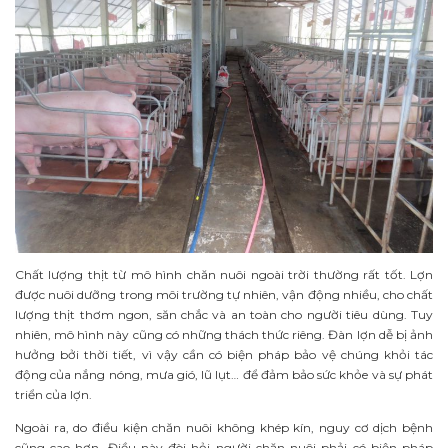
Chất lượng thịt từ mô hình chăn nuôi ngoài trời thường rất tốt. Lợn
được nuôi dưỡng trong môi trường tự nhiên, vận động nhiều, cho chất
lượng thịt thơm ngon, săn chắc và an toàn cho người tiêu dùng. Tuy
nhiên, mô hình này cũng có những thách thức riêng. Đàn lợn dễ bị ảnh
hưởng bởi thời tiết, vì vậy cần có biện pháp bảo vệ chúng khỏi tác
động của nắng nóng, mưa gió, lũ lụt… để đảm bảo sức khỏe và sự phát
triển của lợn.
Ngoài ra, do điều kiện chăn nuôi không khép kín, nguy cơ dịch bệnh
cũng cao hơn. Điều này đòi hỏi người chăn nuôi phải có biện pháp