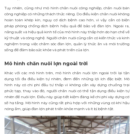
Tuy nhiên, cũng như mô hình chăn nuôi công nghiệp, chăn nuôi bán
công nghiệp có những thách thức riêng. Do điều kiện chăn nuôi không
hoàn toàn khép kín, nguy cơ dịch bệnh cao hơn, vì vậy cần có biện
pháp phòng chống dịch bệnh hiệu quả để bảo vệ đàn lợn. Ngoài ra,
năng suất và hiệu quả kinh tế của mô hình này thấp hơn do hạn chế về
kỹ thuật và công nghệ. Người chăn nuôi cũng cần có kiến thức và kinh
nghiệm trong việc chăm sóc đàn lợn, quản lý thức ăn và môi trường
sống để đảm bảo sức khỏe và phát triển của lợn.
Mô hình chăn nuôi lợn ngoài trời
Khác với các mô hình trên, mô hình chăn nuôi lợn ngoài trời lại tận
dụng tối đa điều kiện tự nhiên, đem đến những lợi ích đặc biệt. Mô
hình này có chi phí đầu tư thấp vì không cần xây dựng chuồng trại
phức tạp, thay vào đó, người chăn nuôi có thể tận dụng điều kiện tự
nhiên để nuôi lợn. Điều này giúp tiết kiệm đáng kể chi phí xây dựng cơ
sở hạ tầng. Mô hình này cũng rất phù hợp với những vùng có khí hậu
nóng ẩm, giúp đàn lợn phát triển khỏe mạnh và ít bị bệnh tật.