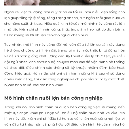
Ngoài ra, việc tự động hóa quy trình và tối ưu hóa điều kiện sống cho
lợn giúp tăng tỷ lệ sống, tăng trọng nhanh, rút ngắn thời gian nuôi và
cho năng suất thịt cao. Hiệu quả kinh tế của mô hình này cũng rất lớn
nhờ tiết kiệm chi phí nhân công, thức ăn, giảm hao hụt do dịch bệnh,
từ đó mang lại lợi nhuận cao cho người chăn nuôi.
Tuy nhiên, mô hình này cũng đòi hỏi vốn đầu tư lớn do cần xây dựng
hệ thống chuồng trại hiện đại, trang bị máy móc thiết bị tự động hóa
và đầu tư con giống chất lượng cao. Kỹ thuật quản lý phức tạp, yêu cầu
đội ngũ nhân viên có trình độ chuyên môn cao để vận hành hệ thống
và theo dõi, điều chỉnh các thông số kỹ thuật nhằm đảm bảo hoạt
động hiệu quả. Hơn nữa, chi phí vận hành cũng khá cao vì sử dụng
nhiều điện năng, thức ăn công nghiệp và chi phí bảo trì máy móc thiết
bị cao hơn so với các mô hình khác.
Mô hình chăn nuôi lợn bán công nghiệp
Trong khi đó, mô hình chăn nuôi lợn bán công nghiệp lại mang đến
một lựa chọn khác phù hợp với nhiều hộ chăn nuôi nhỏ và vừa. Mô
hình này tiết kiệm chi phí đầu tư hơn so với chăn nuôi công nghiệp, vì
vốn đầu tư thấp hơn và phù hợp với điều kiện kinh tế của nhiều hộ