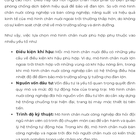
phòng chống dịch bệnh hiệu quả để bảo vệ đàn lợn. So với mô hình
chăn nuôi công nghiệp và bán công nghiệp, năng suất và hiệu quả
kinh tế của mô hình chăn nuôi ngoài trời thường thấp hơn, do không
có sự kiểm soát chặt chẽ về môi trường sống và dinh dưỡng.
Như vậy, việc lựa chọn mô hình chăn nuôi phù hợp phụ thuộc vào
nhiều yếu tố như:
Điều kiện khí hậu:
Mỗi mô hình chăn nuôi đều có những yêu
cầu về điều kiện khí hậu phù hợp. Ví dụ, mô hình chăn nuôi lợn
ngoài trời thích hợp với những vùng có khí hậu nóng ẩm, trong
khi mô hình chăn nuôi công nghiệp cần có hệ thống điều hòa
nhiệt độ để đảm bảo môi trường sống lý tưởng cho đàn lợn.
Nguồn vốn đầu tư:
Vốn đầu tư là yếu tố quan trọng quyết định
quy mô và mức độ tự động hóa của trang trại. Mô hình chăn
nuôi công nghiệp đòi hỏi nguồn vốn đầu tư lớn do cần xây dựng
hệ thống chuồng trại hiện đại, trang bị máy móc thiết bị tiên
tiến.
Trình độ kỹ thuật:
Mô hình chăn nuôi công nghiệp đòi hỏi đội
ngũ nhân viên có trình độ chuyên môn cao để vận hành và quản
lý hệ thống tự động hóa. Trong khi đó, mô hình chăn nuôi bán
công nghiệp và ngoài trời đòi hỏi người chăn nuôi có kiến thức
và kinh nghiệm trong việc chăm sóc đàn lợn.