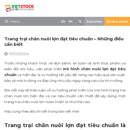
Skip
to
content
Search
Menu
EN
VN
Subscribe
Book a stand
Trang chủ
Trang trại chăn nuôi lợn đạt tiêu chuẩn – Những điều
Về triển lãm
cần biết
10/05/2024
Trưng Bày
Trước những thách thức về dịch bệnh, an toàn vệ sinh thực phẩm và
Tham Quan
biến đổi khí hậu, việc phát triển
mô hình chăn nuôi lợn đạt tiêu
chuẩn
và hiện đại là xu hướng tất yếu để nâng cao hiệu quả sản xuất,
Tin tức
bảo vệ môi trường và đáp ứng nhu cầu ngày càng cao của thị trường.
Liên Hệ
Bài viết này sẽ thảo luận về xu hướng phát triển của mô hình trang trại
chăn nuôi lợn hiện đại và các tiêu chuẩn cần thiết để xây dựng một
trang trại chăn nuôi lợn hoàn thiện là như thế nào.
Hãy cùng theo dõi chi tiết trong bài viết nhé!
Trang trại chăn nuôi lợn đạt tiêu chuẩn là