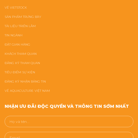
VỀ VIETSTOCK
SẢN PHẨM TRƯNG BÀY
TÀI LIỆU TRIỂN LÃM
TIN NGÀNH
ĐẶT GIAN HÀNG
KHÁCH THAM QUAN
ĐĂNG KÝ THAM QUAN
TIÊU ĐIỂM SỰ KIỆN
ĐĂNG KÝ NHẬN BẢNG TIN
VỀ AQUACULTURE VIỆT NAM
NHẬN ƯU ĐÃI ĐỘC QUYỀN VÀ THÔNG TIN SỚM NHẤT