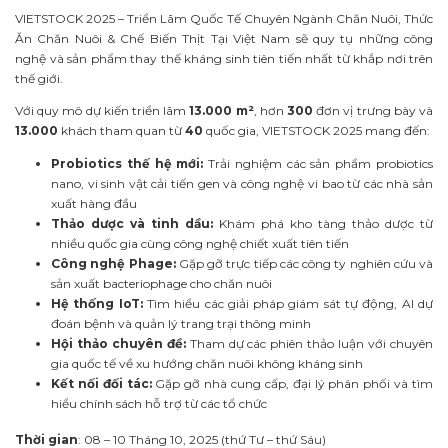
VIETSTOCK 2025 – Triển Lãm Quốc Tế Chuyên Ngành Chăn Nuôi, Thức
Ăn Chăn Nuôi & Chế Biến Thịt Tại Việt Nam sẽ quy tụ những công
nghệ và sản phẩm thay thế kháng sinh tiên tiến nhất từ khắp nơi trên
thế giới.
Với quy mô dự kiến triển lãm
13.000 m²
, hơn
300
đơn vị trưng bày và
13.000
khách tham quan từ
40
quốc gia, VIETSTOCK 2025 mang đến:
Probiotics thế hệ mới:
Trải nghiệm các sản phẩm probiotics
nano, vi sinh vật cải tiến gen và công nghệ vi bao từ các nhà sản
xuất hàng đầu
Thảo dược và tinh dầu:
Khám phá kho tàng thảo dược từ
nhiều quốc gia cùng công nghệ chiết xuất tiên tiến
Công nghệ Phage:
Gặp gỡ trực tiếp các công ty nghiên cứu và
sản xuất bacteriophage cho chăn nuôi
Hệ thống IoT:
Tìm hiểu các giải pháp giám sát tự động, AI dự
đoán bệnh và quản lý trang trại thông minh
Hội thảo chuyên đề:
Tham dự các phiên thảo luận với chuyên
gia quốc tế về xu hướng chăn nuôi không kháng sinh
Kết nối đối tác:
Gặp gỡ nhà cung cấp, đại lý phân phối và tìm
hiểu chính sách hỗ trợ từ các tổ chức
Thời gian
: 08 – 10 Tháng 10, 2025 (thứ Tư – thứ Sáu)