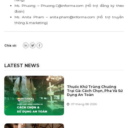
Ms. Phuong –
Phuong.C@informa.com
(Hỗ trợ đăng ký theo
đoàn)
Ms. Anita Pham –
anita.pham@informa.com
(Hỗ trợ truyền
thông & marketing)
Chia sẻ:
LATEST NEWS
Thuốc Khử Trùng Chuồng
Trại Gà: Cách Chọn, Pha Và Sử
Dụng An Toàn
07 tháng 08. 2026