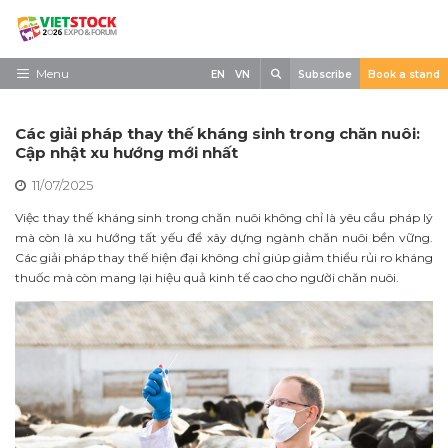
Skip
to
content
Search
Menu
EN
VN
Subscribe
Book a stand
Trang chủ
Các giải pháp thay thế kháng sinh trong chăn nuôi:
Về triển lãm
Cập nhật xu hướng mới nhất
11/07/2025
Trưng Bày
Việc thay thế kháng sinh trong chăn nuôi không chỉ là yêu cầu pháp lý
Tham Quan
mà còn là xu hướng tất yếu để xây dựng ngành chăn nuôi bền vững.
Các giải pháp thay thế hiện đại không chỉ giúp giảm thiểu rủi ro kháng
Tin tức
thuốc mà còn mang lại hiệu quả kinh tế cao cho người chăn nuôi.
Liên Hệ