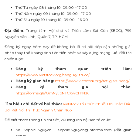
Thứ Tư ngày 08 tháng 10, 09:00 – 17:00
Thứ Năm ngày 09 tháng 10, 09:00 – 17:00
Thứ Sáu ngày 10 tháng 10, 09:00 – 16:00
Địa điểm
: Trung tâm Hội chợ và Triển Lãm Sài Gòn (SECC), 799
Nguyễn Văn Linh, Quận 7, TP. HCM
Đăng ký ngay hôm nay để không bỏ lỡ cơ hội tiếp cận những giải
pháp thay thế kháng sinh tiên tiến nhất và xây dựng mạng lưới đối tác
chiến lược:
Đăng ký tham quan triển lãm:
https://www.vietstock.org/dang-ky-truoc/
Đăng ký gian hàng:
https://www.vietstock.org/dat-gian-hang/
Đăng ký tham gia hội thảo
:
https://forms.gle/GmNyJpNTCXwCHrNd6
Tìm hiểu chi tiết về hội thảo:
Vietstock Tổ Chức Chuỗi Hội Thảo Đầu
Bờ, Kết Nối Tri Thức Ngành Chăn Nuôi
Để biết thêm thông tin chi tiết, vui lòng liên hệ Ban tổ chức:
Ms. Sophie Nguyen –
Sophie.Nguyen@informa.com
(đặt gian
hàng)