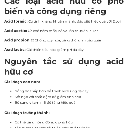
Các loại acid hữu cơ phổ
biến và công dụng riêng
Acid formic:
Có tính kháng khuẩn mạnh, đặc biệt hiệu quả với E.coli
Acid acetic:
Ức chế nấm mốc, bảo quản thức ăn lâu dài
Acid propionic:
Chống oxy hóa, tăng thời gian bảo quản
Acid lactic:
Cải thiện tiêu hóa, giảm pH dạ dày
Nguyên tắc sử dụng acid
hữu cơ
Giai đoạn con non:
Nồng độ thấp hơn để tránh kích ứng dạ dày
Kết hợp với chất đệm để giảm tính acid
Bổ sung vitamin B để tăng hiệu quả
Giai đoạn trưởng thành:
Có thể tăng nồng độ acid phù hợp
Tập trung vào việc cải thiện hiệu quả thức ăn