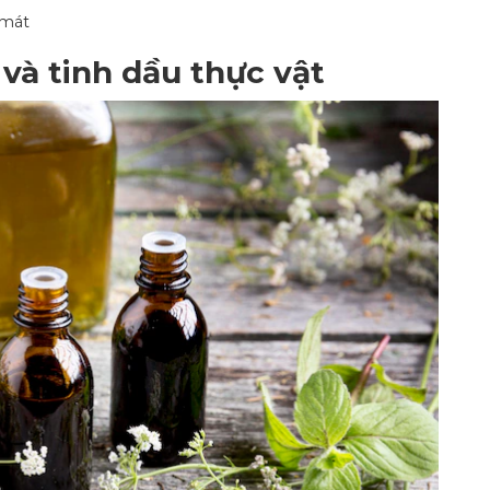
 mát
 và tinh dầu thực vật