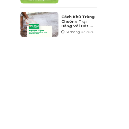
Triển Ngành
Chăn Nuôi Bền
Vững
Cách Khử Trùng
Chuồng Trại
Bằng Vôi Bột:
Cách Rải, Thời
31 tháng 07. 2026
Điểm Và Những
Sai Lầm Cần
Tránh