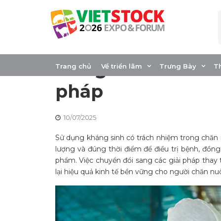
Skip
to
content
Sử dụng kháng si
trong chăn nuôi: 
Trang chủ
Về triển lãm
Trưng Bày
T
pháp
10/07/2025
Sử dụng kháng sinh có trách nhiệm trong chăn n
lượng và đúng thời điểm để điều trị bệnh, đồng
phẩm. Việc chuyển đổi sang các giải pháp tha
lại hiệu quả kinh tế bền vững cho người chăn nuô