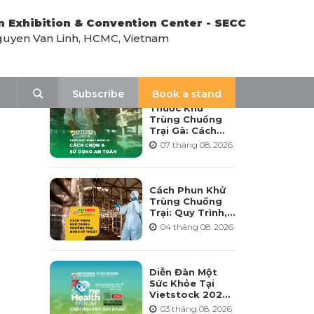
n Exhibition & Convention Center - SECC
uyen Van Linh, HCMC, Vietnam
LATEST NEWS
Search
Subscribe
Book a stand
Thuốc Khử
Trùng Chuồng
Trại Gà: Cách
Chọn, Pha Và Sử
07 tháng 08. 2026
Dụng An Toàn
Cách Phun Khử
Trùng Chuồng
Trại: Quy Trình,
Tần Suất Và Lưu
04 tháng 08. 2026
Ý Khi Sử Dụng
Diễn Đàn Một
Sức Khỏe Tại
Vietstock 2026:
Hướng Tới Phát
03 tháng 08. 2026