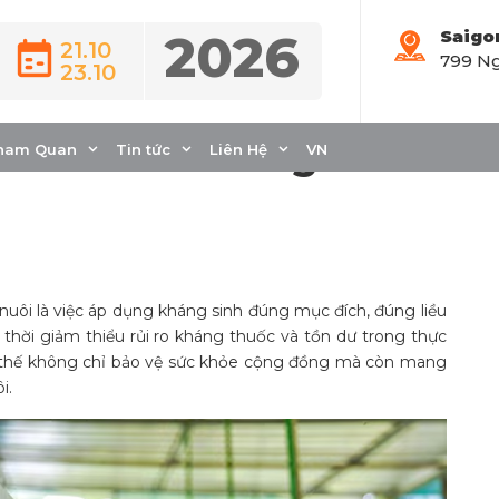
2026
Saigo
21.10
799 Ng
23.10
nh có trách nhiệm
Thách thức và giải
ham Quan
Tin tức
Liên Hệ
VN
uôi là việc áp dụng kháng sinh đúng mục đích, đúng liều
 thời giảm thiểu rủi ro kháng thuốc và tồn dư trong thực
y thế không chỉ bảo vệ sức khỏe cộng đồng mà còn mang
i.