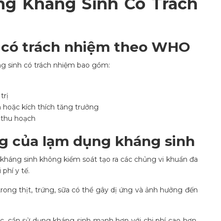
ng Kháng Sinh Có Trách
h có trách nhiệm theo WHO
ng sinh có trách nhiệm bao gồm:
trị
hoặc kích thích tăng trưởng
 thu hoạch
g của lạm dụng kháng sinh
kháng sinh không kiểm soát tạo ra các chủng vi khuẩn đa
phí y tế.
rong thịt, trứng, sữa có thể gây dị ứng và ảnh hưởng đến
c, cần sử dụng kháng sinh mạnh hơn với chi phí cao hơn,