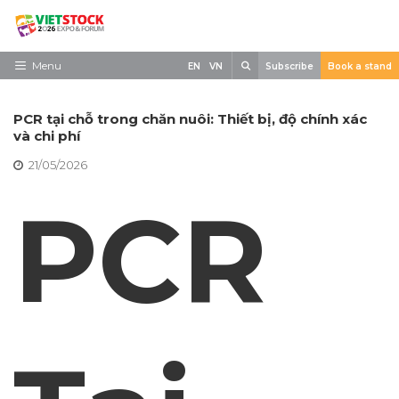
Skip
to
content
Search
Menu
EN
VN
Subscribe
Book a stand
Trang chủ
PCR tại chỗ trong chăn nuôi: Thiết bị, độ chính xác
Về triển lãm
và chi phí
21/05/2026
Trưng Bày
PCR
Tham Quan
Tin tức
Liên Hệ