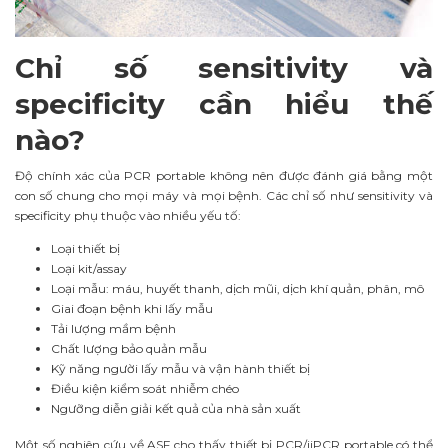
Chỉ số sensitivity và
specificity cần hiểu thế
nào?
Độ chính xác của PCR portable không nên được đánh giá bằng một
con số chung cho mọi máy và mọi bệnh. Các chỉ số như sensitivity và
specificity phụ thuộc vào nhiều yếu tố:
Loại thiết bị
Loại kit/assay
Loại mẫu: máu, huyết thanh, dịch mũi, dịch khí quản, phân, mô
Giai đoạn bệnh khi lấy mẫu
Tải lượng mầm bệnh
Chất lượng bảo quản mẫu
Kỹ năng người lấy mẫu và vận hành thiết bị
Điều kiện kiểm soát nhiễm chéo
Ngưỡng diễn giải kết quả của nhà sản xuất
Một số nghiên cứu về ASF cho thấy thiết bị PCR/iiPCR portable có thể