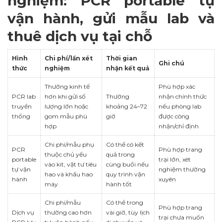
nghiệm: PCR portable tự
vận hành, gửi mẫu lab và
thuê dịch vụ tại chỗ
Hình
Chi phí/lần xét
Thời gian
Ghi chú
thức
nghiệm
nhận kết quả
Thường kinh tế
Phù hợp xác
PCR lab
hơn khi gửi số
Thường
nhận chính thức
truyền
lượng lớn hoặc
khoảng 24–72
nếu phòng lab
thống
gom mẫu phù
giờ
được công
hợp
nhận/chỉ định
Chi phí/mẫu phụ
Có thể có kết
PCR
Phù hợp trang
thuộc chủ yếu
quả trong
portable
trại lớn, xét
vào kit, vật tư tiêu
cùng buổi nếu
tự vận
nghiệm thường
hao và khấu hao
quy trình vận
hành
xuyên
máy
hành tốt
Chi phí/mẫu
Có thể trong
Phù hợp trang
Dịch vụ
thường cao hơn
vài giờ, tùy lịch
trại chưa muốn