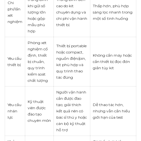
Chi
khi gửi số
cao do kit
Thấp hơn, phù hợp
phí/lần
lượng lớn
chuyên dụng và
sàng lọc nhanh trong
xét
hoặc gộp
chi phí vận hành
một số tình huống
nghiệm
mẫu phù
thiết bị
hợp
Phòng xét
Thiết bị portable
nghiệm cố
hoặc compact,
định, thiết
Không cần máy hoặc
Yêu cầu
nguồn điện/pin,
bị chuẩn,
cần thiết bị đọc đơn
thiết bị
kit phù hợp và
quy trình
giản tùy kit
quy trình thao
kiểm soát
tác đúng
chất lượng
Người vận hành
cần được đào
Kỹ thuật
Yêu cầu
tạo; giải thích
Dễ thao tác hơn,
viên được
nhân
kết quả nên có
nhưng vẫn cần hiểu
đào tạo
lực
bác sĩ thú y hoặc
giới hạn của test
chuyên môn
cán bộ kỹ thuật
hỗ trợ