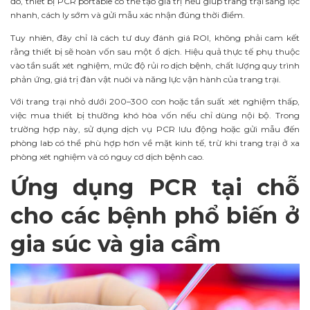
đó, thiết bị PCR portable có thể tạo giá trị nếu giúp trang trại sàng lọc
nhanh, cách ly sớm và gửi mẫu xác nhận đúng thời điểm.
Tuy nhiên, đây chỉ là cách tư duy đánh giá ROI, không phải cam kết
rằng thiết bị sẽ hoàn vốn sau một ổ dịch. Hiệu quả thực tế phụ thuộc
vào tần suất xét nghiệm, mức độ rủi ro dịch bệnh, chất lượng quy trình
phản ứng, giá trị đàn vật nuôi và năng lực vận hành của trang trại.
Với trang trại nhỏ dưới 200–300 con hoặc tần suất xét nghiệm thấp,
việc mua thiết bị thường khó hòa vốn nếu chỉ dùng nội bộ. Trong
trường hợp này, sử dụng dịch vụ PCR lưu động hoặc gửi mẫu đến
phòng lab có thể phù hợp hơn về mặt kinh tế, trừ khi trang trại ở xa
phòng xét nghiệm và có nguy cơ dịch bệnh cao.
Ứng dụng PCR tại chỗ
cho các bệnh phổ biến ở
gia súc và gia cầm