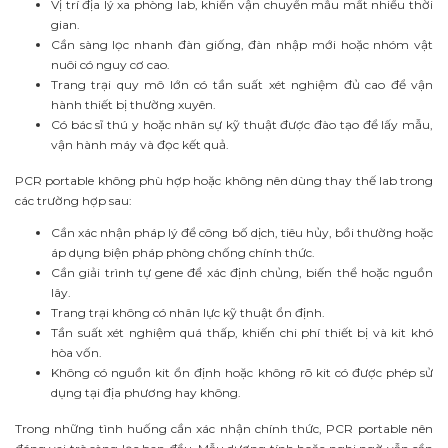
Vị trí địa lý xa phòng lab, khiến vận chuyển mẫu mất nhiều thời
gian.
Cần sàng lọc nhanh đàn giống, đàn nhập mới hoặc nhóm vật
nuôi có nguy cơ cao.
Trang trại quy mô lớn có tần suất xét nghiệm đủ cao để vận
hành thiết bị thường xuyên.
Có bác sĩ thú y hoặc nhân sự kỹ thuật được đào tạo để lấy mẫu,
vận hành máy và đọc kết quả.
PCR portable không phù hợp hoặc không nên dùng thay thế lab trong
các trường hợp sau:
Cần xác nhận pháp lý để công bố dịch, tiêu hủy, bồi thường hoặc
áp dụng biện pháp phòng chống chính thức.
Cần giải trình tự gene để xác định chủng, biến thể hoặc nguồn
lây.
Trang trại không có nhân lực kỹ thuật ổn định.
Tần suất xét nghiệm quá thấp, khiến chi phí thiết bị và kit khó
hòa vốn.
Không có nguồn kit ổn định hoặc không rõ kit có được phép sử
dụng tại địa phương hay không.
Trong những tình huống cần xác nhận chính thức, PCR portable nên