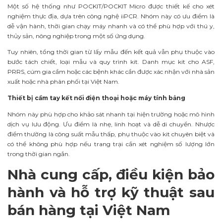
Một số hệ thống như POCKIT/POCKIT Micro được thiết kế cho xét
nghiệm thực địa, dựa trên công nghệ iiPCR. Nhóm này có ưu điểm là
dễ vận hành, thời gian chạy máy nhanh và có thể phù hợp với thú y,
thủy sản, nông nghiệp trong một số ứng dụng.
Tuy nhiên, tổng thời gian từ lấy mẫu đến kết quả vẫn phụ thuộc vào
bước tách chiết, loại mẫu và quy trình kit. Danh mục kit cho ASF,
PRRS, cúm gia cầm hoặc các bệnh khác cần được xác nhận với nhà sản
xuất hoặc nhà phân phối tại Việt Nam.
Thiết bị cầm tay kết nối điện thoại hoặc máy tính bảng
Nhóm này phù hợp cho khảo sát nhanh tại hiện trường hoặc mô hình
dịch vụ lưu động. Ưu điểm là nhẹ, linh hoạt và dễ di chuyển. Nhược
điểm thường là công suất mẫu thấp, phụ thuộc vào kit chuyên biệt và
có thể không phù hợp nếu trang trại cần xét nghiệm số lượng lớn
trong thời gian ngắn.
Nhà cung cấp, điều kiện bảo
hành và hỗ trợ kỹ thuật sau
bán hàng tại Việt Nam