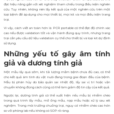
đạt hiệu năng gần với xét nghiệm tham chiếu trong điều kiện nghiên
cứu. Tuy nhiên, không nên lấy kết quả của một nghiên cứu trên một
loại bệnh để áp dụng cho mọi thiết bị, mọi kit và mọi điều kiện trang
trại.
Vì vậy, cách viết an toàn hơn là: PCR portable có thể đạt độ chính xác
cao nếu được validation tốt và vận hành đúng quy trình, nhưng trang
trại cần yêu cầu dữ liệu validation cụ thể cho thiết bị và loại kit dự định
sử dụng.
Những yếu tố gây âm tính
giả và dương tính giả
Một mẫu lấy quá sớm, khi tải lượng mầm bệnh chưa đủ cao, có thể
cho kết quả âm tính dù vật nuôi đang trong giai đoạn đầu của bệnh.
Mẫu bị phân hủy do bảo quản sai nhiệt độ, lấy sai vị trí hoặc vận
chuyển không đúng cách cũng có thể làm giảm độ tin cậy của kết quả.
Ngược lại, dương tính giả có thể xuất hiện nếu mẫu bị nhiễm chéo
trong quá trình lấy mẫu, mở ống mẫu, nạp mẫu hoặc xử lý sau xét
nghiệm. Trong môi trường chuồng trại, nguy cơ nhiễm chéo cao hơn
so với phòng lab nếu không có SOP rõ ràng.