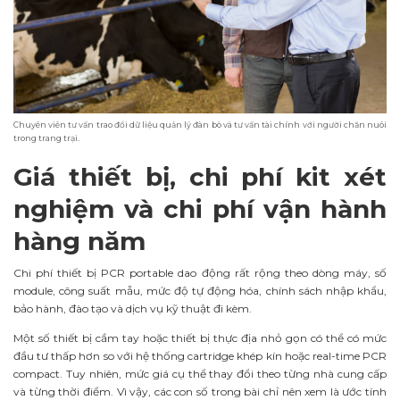
Chuyên viên tư vấn trao đổi dữ liệu quản lý đàn bò và tư vấn tài chính với người chăn nuôi
trong trang trại.
Giá thiết bị, chi phí kit xét
nghiệm và chi phí vận hành
hàng năm
Chi phí thiết bị PCR portable dao động rất rộng theo dòng máy, số
module, công suất mẫu, mức độ tự động hóa, chính sách nhập khẩu,
bảo hành, đào tạo và dịch vụ kỹ thuật đi kèm.
Một số thiết bị cầm tay hoặc thiết bị thực địa nhỏ gọn có thể có mức
đầu tư thấp hơn so với hệ thống cartridge khép kín hoặc real-time PCR
compact. Tuy nhiên, mức giá cụ thể thay đổi theo từng nhà cung cấp
và từng thời điểm. Vì vậy, các con số trong bài chỉ nên xem là ước tính