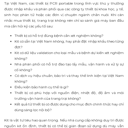
Tại Việt Nam, các thiết bị PCR portable trong lĩnh vực thú y thường
được nhập khẩu và phân phối qua các công ty thiết bị khoa học, y tế,
sinh học phân tử hoặc các đơn vị chuyên ngành chăn nuôi. Khi cân
nhắc mua thiết bị, trang trại không nên chỉ so sánh giá máy ban đầu
mà cần hỏi kỹ các yếu tố sau:
Thiết bị có hỗ trợ đúng bệnh cần xét nghiệm không?
Kit có sẵn tại Việt Nam không, hay phải đặt nhập khẩu theo từng
đợt?
Kit có dữ liệu validation cho loại mẫu và bệnh dự kiến xét nghiệm
không?
Nhà phân phối có hỗ trợ đào tạo lấy mẫu, vận hành và xử lý sự
cố không?
Có dịch vụ hiệu chuẩn, bảo trì và thay thế linh kiện tại Việt Nam
không?
Điều kiện bảo hành cụ thể là gì?
Thiết bị có phù hợp với nguồn điện, nhiệt độ, độ ẩm và môi
trường vận hành của trang trại không?
Kết quả từ thiết bị có được dùng cho mục đích chính thức hay chỉ
dùng sàng lọc nội bộ?
Kit là vật tư tiêu hao quan trọng. Nếu nhà cung cấp không duy trì được
nguồn kit ổn định, thiết bị có thể bị gián đoạn sử dụng dù máy vẫn