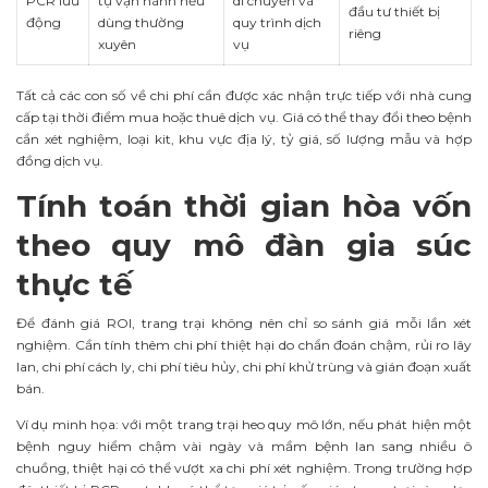
PCR lưu
tự vận hành nếu
di chuyển và
đầu tư thiết bị
động
dùng thường
quy trình dịch
riêng
xuyên
vụ
Tất cả các con số về chi phí cần được xác nhận trực tiếp với nhà cung
cấp tại thời điểm mua hoặc thuê dịch vụ. Giá có thể thay đổi theo bệnh
cần xét nghiệm, loại kit, khu vực địa lý, tỷ giá, số lượng mẫu và hợp
đồng dịch vụ.
Tính toán thời gian hòa vốn
theo quy mô đàn gia súc
thực tế
Để đánh giá ROI, trang trại không nên chỉ so sánh giá mỗi lần xét
nghiệm. Cần tính thêm chi phí thiệt hại do chẩn đoán chậm, rủi ro lây
lan, chi phí cách ly, chi phí tiêu hủy, chi phí khử trùng và gián đoạn xuất
bán.
Ví dụ minh họa: với một trang trại heo quy mô lớn, nếu phát hiện một
bệnh nguy hiểm chậm vài ngày và mầm bệnh lan sang nhiều ô
chuồng, thiệt hại có thể vượt xa chi phí xét nghiệm. Trong trường hợp