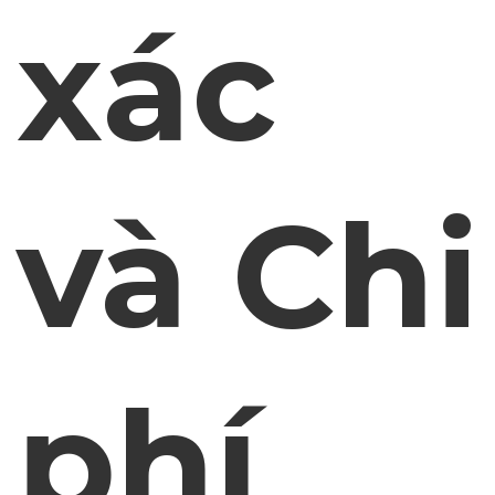
xác
và Chi
phí