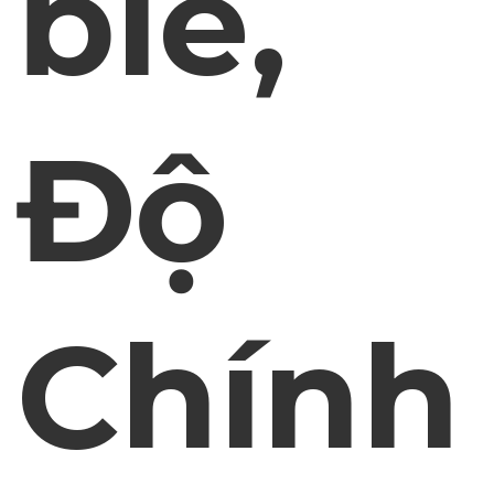
ble,
Độ
Chính