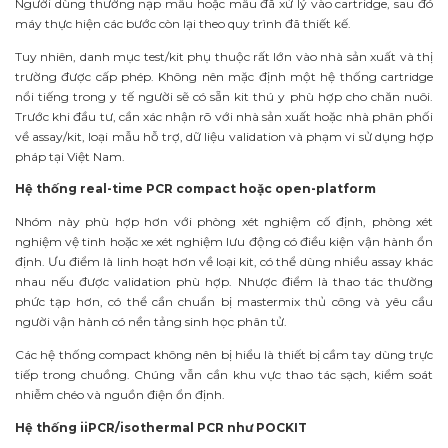
Người dùng thường nạp mẫu hoặc mẫu đã xử lý vào cartridge, sau đó
máy thực hiện các bước còn lại theo quy trình đã thiết kế.
Tuy nhiên, danh mục test/kit phụ thuộc rất lớn vào nhà sản xuất và thị
trường được cấp phép. Không nên mặc định một hệ thống cartridge
nổi tiếng trong y tế người sẽ có sẵn kit thú y phù hợp cho chăn nuôi.
Trước khi đầu tư, cần xác nhận rõ với nhà sản xuất hoặc nhà phân phối
về assay/kit, loại mẫu hỗ trợ, dữ liệu validation và phạm vi sử dụng hợp
pháp tại Việt Nam.
Hệ thống real-time PCR compact hoặc open-platform
Nhóm này phù hợp hơn với phòng xét nghiệm cố định, phòng xét
nghiệm vệ tinh hoặc xe xét nghiệm lưu động có điều kiện vận hành ổn
định. Ưu điểm là linh hoạt hơn về loại kit, có thể dùng nhiều assay khác
nhau nếu được validation phù hợp. Nhược điểm là thao tác thường
phức tạp hơn, có thể cần chuẩn bị mastermix thủ công và yêu cầu
người vận hành có nền tảng sinh học phân tử.
Các hệ thống compact không nên bị hiểu là thiết bị cầm tay dùng trực
tiếp trong chuồng. Chúng vẫn cần khu vực thao tác sạch, kiểm soát
nhiễm chéo và nguồn điện ổn định.
Hệ thống iiPCR/isothermal PCR như POCKIT