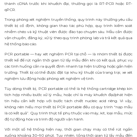
thành cDNA trước khi khuếch đại, thường gọi là RT-PCR hoặc RT-
qPCR.
Trong phòng xét nghiệm truyền thống, quy trình này thường yêu cầu
thiết bị cố định, không gian thao tác phù hợp, quy trình kiểm soát
nhiễm chéo và kỹ thuật viên được đào tạo chuyên sâu. Mẫu cần được
vận chuyển, đăng ký, xử lý theo quy trình phòng lab và trả kết quả qua
hệ thống báo cáo.
PCR portable — hay xét nghiệm PCR tại chỗ — là nhóm thiết bị được
thiết kế để rút ngắn thời gian từ lấy mẫu đến khi có kết quả, phục vụ
các tình huống cần ra quyết định nhanh tại hiện trường hoặc gần hiện
trường. Thiết bị có thể được đặt tại khu kỹ thuật của trang trại, xe xét
nghiệm lưu động hoặc phòng xét nghiệm vệ tinh.
Tùy dòng thiết bị, PCR portable có thể là hệ thống cartridge khép kín
tích hợp nhiều bước xử lý mẫu, hoặc chỉ là máy khuếch đại/phát hiện
tín hiệu cần kết hợp với bước tách chiết nucleic acid riêng. Vì vậy,
không nên hiểu mọi thiết bị PCR portable đều có quy trình “nạp mẫu
là có kết quả”. Quy trình thực tế phụ thuộc vào máy, kit, loại mẫu, mức
độ tự động hóa và trình độ người vận hành.
Với một số hệ thống hiện nay, thời gian chạy máy có thể rút ngắn
xuống khoảng 30–90 phút. Tuy nhiên, tổng thời gian từ lấy mẫu đến