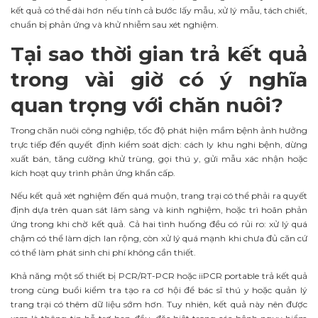
kết quả có thể dài hơn nếu tính cả bước lấy mẫu, xử lý mẫu, tách chiết,
chuẩn bị phản ứng và khử nhiễm sau xét nghiệm.
Tại sao thời gian trả kết quả
trong vài giờ có ý nghĩa
quan trọng với chăn nuôi?
Trong chăn nuôi công nghiệp, tốc độ phát hiện mầm bệnh ảnh hưởng
trực tiếp đến quyết định kiểm soát dịch: cách ly khu nghi bệnh, dừng
xuất bán, tăng cường khử trùng, gọi thú y, gửi mẫu xác nhận hoặc
kích hoạt quy trình phản ứng khẩn cấp.
Nếu kết quả xét nghiệm đến quá muộn, trang trại có thể phải ra quyết
định dựa trên quan sát lâm sàng và kinh nghiệm, hoặc trì hoãn phản
ứng trong khi chờ kết quả. Cả hai tình huống đều có rủi ro: xử lý quá
chậm có thể làm dịch lan rộng, còn xử lý quá mạnh khi chưa đủ căn cứ
có thể làm phát sinh chi phí không cần thiết.
Khả năng một số thiết bị PCR/RT-PCR hoặc iiPCR portable trả kết quả
trong cùng buổi kiểm tra tạo ra cơ hội để bác sĩ thú y hoặc quản lý
trang trại có thêm dữ liệu sớm hơn. Tuy nhiên, kết quả này nên được