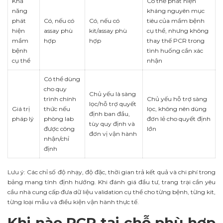
Khả
Có thể phát hiện
năng
kháng nguyên mục
phát
Có, nếu có
Có, nếu có
tiêu của mầm bệnh
hiện
assay phù
kit/assay phù
cụ thể, nhưng không
mầm
hợp
hợp
thay thế PCR trong
bệnh
tình huống cần xác
cụ thể
nhận
Có thể dùng
cho quy
Chủ yếu là sàng
trình chính
Chủ yếu hỗ trợ sàng
lọc/hỗ trợ quyết
Giá trị
thức nếu
lọc, không nên dùng
định ban đầu,
pháp lý
phòng lab
đơn lẻ cho quyết định
tùy quy định và
được công
lớn
đơn vị vận hành
nhận/chỉ
định
Lưu ý: Các chỉ số độ nhạy, độ đặc, thời gian trả kết quả và chi phí trong
bảng mang tính định hướng. Khi đánh giá đầu tư, trang trại cần yêu
cầu nhà cung cấp đưa dữ liệu validation cụ thể cho từng bệnh, từng kit,
từng loại mẫu và điều kiện vận hành thực tế.
Khi nào PCR tại chỗ phù hợp