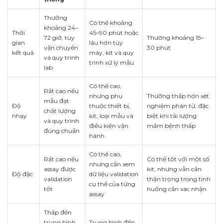
Thường
Có thể khoảng
khoảng 24–
Thời
45–90 phút hoặc
72 giờ, tùy
Thường khoảng 15–
gian
lâu hơn tùy
vận chuyển
30 phút
kết quả
máy, kit và quy
và quy trình
trình xử lý mẫu
lab
Có thể cao,
Rất cao nếu
nhưng phụ
Thường thấp hơn xét
mẫu đạt
Độ
thuộc thiết bị,
nghiệm phân tử, đặc
chất lượng
nhạy
kit, loại mẫu và
biệt khi tải lượng
và quy trình
điều kiện vận
mầm bệnh thấp
đúng chuẩn
hành
Có thể cao,
Rất cao nếu
Có thể tốt với một số
nhưng cần xem
assay được
kit, nhưng vẫn cần
Độ đặc
dữ liệu validation
validation
thận trọng trong tình
cụ thể của từng
tốt
huống cần xác nhận
assay
Thấp đến
trung bình
Trung bình đến