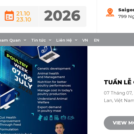
2026
Saigo
21.10
799 Ng
Webinar
23.10
ham Quan
Tin tức
Liên Hệ
VN
EN
TUẦN LỄ G
07 Tháng 07, 
Lan, Việt Nam
VIEW 