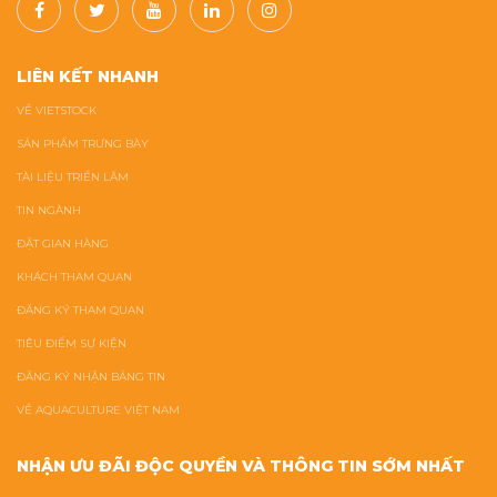
LIÊN KẾT NHANH
VỀ VIETSTOCK
SẢN PHẨM TRƯNG BÀY
TÀI LIỆU TRIỂN LÃM
TIN NGÀNH
ĐẶT GIAN HÀNG
KHÁCH THAM QUAN
ĐĂNG KÝ THAM QUAN
TIÊU ĐIỂM SỰ KIỆN
ĐĂNG KÝ NHẬN BẢNG TIN
VỀ AQUACULTURE VIỆT NAM
NHẬN ƯU ĐÃI ĐỘC QUYỀN VÀ THÔNG TIN SỚM NHẤT