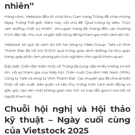
nhiên”
Hàng năm, Vietstock đều tổ chức Khu Gian hàng Trứng để chào mừng
Ngày Trứng Thế giới. Năm nay, với chủ đề
“Quả trứng kỳ diệu: Trọn
vẹn dưỡng chất tự nhiên”
, khu gian hàng đã mang đến các chương
trình đặc sắc, thu hút và gắn kết cộng đồng tham gia một cách sôi nổi.
Vietstock xin gửi lời cảm ơn tới hai công ty Mebi Group, Tafa và Vĩnh
Thành Đạt đã hỗ trợ 13.500 quả trứng giàu dinh dưỡng tại khu gian
hàng, góp phần làm phong phú trải nghiệm cho người tham quan.
Đặc biệt, Diễn đàn Kiến thức về Trứng đã cung cấp nhiều thông tin bổ
ích, với sự tham gia của Hiệp hội Chăn nuôi Gia cầm Việt Nam (VPA),
Công ty Tafa và công ty Vĩnh Thành Đạt. Các chuyên gia đã chia sẻ kiến
thức về sản xuất, bảo quản và tiêu thụ trứng một cách sinh động và
gần gũi, tạo nên một không gian học hỏi và trao đổi giá trị cho tất cả
người tham dự.
Chuỗi hội nghị và Hội thảo
kỹ thuật – Ngày cuối cùng
của Vietstock 2025