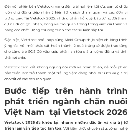
Để mỗi phiên bản Vietstock mang đến trải nghiệm tối ưu, ban tổ chức
luôn chủ động tiếp nhận ý kiến từ khách tham quan và các đơn vị
trưng bày. Tại Vietstock 2025, những phản hồi quý báu từ người tham
dự đã được ghi nhận, đóng vai trò quan trọng trong việc cải thiện và
nâng cao chất lượng chương trình cho các sự kiện sắp tới.
Đặc biệt, Vietstock phối hợp cùng Mebi Group thực hiện chương trình
ý nghĩa: với mỗi khảo sát hoàn thành, 2 quả trứng sẽ được trao tặng
cho Làng trẻ SOS Gò Vấp, góp phần lan tỏa giá trị cộng đồng và tinh
thần sẻ chia.
Vietstock cam kết không ngừng đổi mới và hoàn thiện, để mỗi phiên
bản triển lãm trở thành một trải nghiệm đáng nhớ, hữu ích và giá trị
cho tất cả các bên liên quan.
Bước tiếp trên hành trình
phát triển ngành chăn nuôi
Việt Nam tại Vietstock 2026
Vietstock 2025 đã khép lại, nhưng những dấu ấn và giá trị từ
triển lãm vẫn tiếp tục lan tỏa.
Với kiến thức chuyên sâu, công nghệ