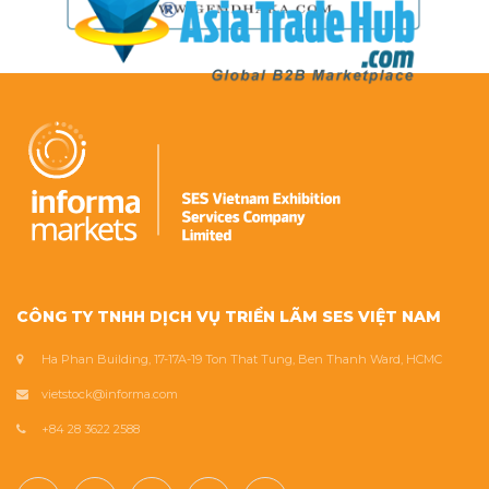
CÔNG TY TNHH DỊCH VỤ TRIỂN LÃM SES VIỆT NAM
Ha Phan Building, 17-17A-19 Ton That Tung, Ben Thanh Ward, HCMC
vietstock@informa.com
+84 28 3622 2588