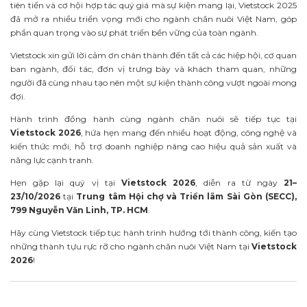
tiên tiến và cơ hội hợp tác quý giá mà sự kiện mang lại, Vietstock 2025
đã mở ra nhiều triển vọng mới cho ngành chăn nuôi Việt Nam, góp
phần quan trọng vào sự phát triển bền vững của toàn ngành.
Vietstock xin gửi lời cảm ơn chân thành đến tất cả các hiệp hội, cơ quan
ban ngành, đối tác, đơn vị trưng bày và khách tham quan, những
người đã cùng nhau tạo nên một sự kiện thành công vượt ngoài mong
đợi.
Hành trình đồng hành cùng ngành chăn nuôi sẽ tiếp tục tại
Vietstock 2026
, hứa hẹn mang đến nhiều hoạt động, công nghệ và
kiến thức mới, hỗ trợ doanh nghiệp nâng cao hiệu quả sản xuất và
năng lực cạnh tranh.
Hẹn gặp lại quý vị tại
Vietstock 2026
, diễn ra từ ngày
21–
23/10/2026
tại
Trung tâm Hội chợ và Triển lãm Sài Gòn (SECC),
799 Nguyễn Văn Linh, TP. HCM
.
Hãy cùng Vietstock tiếp tục hành trình hướng tới thành công, kiến tạo
những thành tựu rực rỡ cho ngành chăn nuôi Việt Nam tại
Vietstock
2026
!