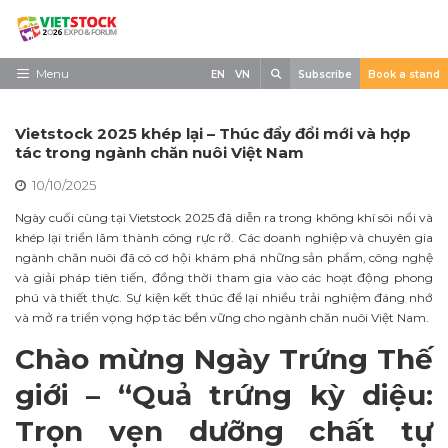
Skip
to
content
Search
Menu
EN
VN
Subscribe
Book a stand
Trang chủ
Vietstock 2025 khép lại – Thúc đẩy đổi mới và hợp
Về triển lãm
tác trong ngành chăn nuôi Việt Nam
10/10/2025
Trưng Bày
Ngày cuối cùng tại Vietstock 2025 đã diễn ra trong không khí sôi nổi và
Tham Quan
khép lại triển lãm thành công rực rỡ. Các doanh nghiệp và chuyên gia
ngành chăn nuôi đã có cơ hội khám phá những sản phẩm, công nghệ
Tin tức
và giải pháp tiên tiến, đồng thời tham gia vào các hoạt động phong
phú và thiết thực. Sự kiện kết thúc để lại nhiều trải nghiệm đáng nhớ
Liên Hệ
và mở ra triển vọng hợp tác bền vững cho ngành chăn nuôi Việt Nam.
Chào mừng Ngày Trứng Thế
giới – “Quả trứng kỳ diệu:
Trọn vẹn dưỡng chất tự