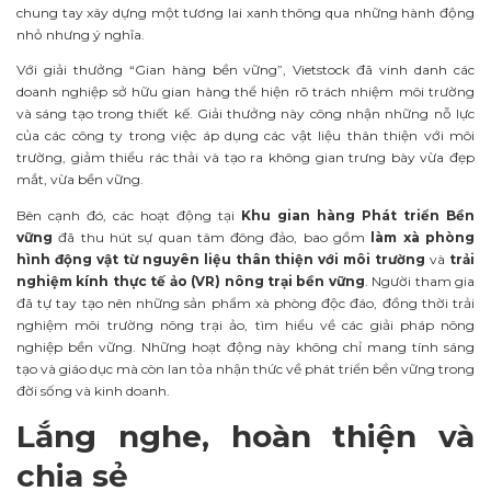
chung tay xây dựng một tương lai xanh thông qua những hành động
nhỏ nhưng ý nghĩa.
Với giải thưởng “Gian hàng bền vững”, Vietstock đã vinh danh các
doanh nghiệp sở hữu gian hàng thể hiện rõ trách nhiệm môi trường
và sáng tạo trong thiết kế. Giải thưởng này công nhận những nỗ lực
của các công ty trong việc áp dụng các vật liệu thân thiện với môi
trường, giảm thiểu rác thải và tạo ra không gian trưng bày vừa đẹp
mắt, vừa bền vững.
Bên cạnh đó, các hoạt động tại
Khu gian hàng Phát triển Bền
vững
đã thu hút sự quan tâm đông đảo, bao gồm
làm xà phòng
hình động vật từ nguyên liệu thân thiện với môi trường
và
trải
nghiệm kính thực tế ảo (VR) nông trại bền vững
. Người tham gia
đã tự tay tạo nên những sản phẩm xà phòng độc đáo, đồng thời trải
nghiệm môi trường nông trại ảo, tìm hiểu về các giải pháp nông
nghiệp bền vững. Những hoạt động này không chỉ mang tính sáng
tạo và giáo dục mà còn lan tỏa nhận thức về phát triển bền vững trong
đời sống và kinh doanh.
Lắng nghe, hoàn thiện và
chia sẻ