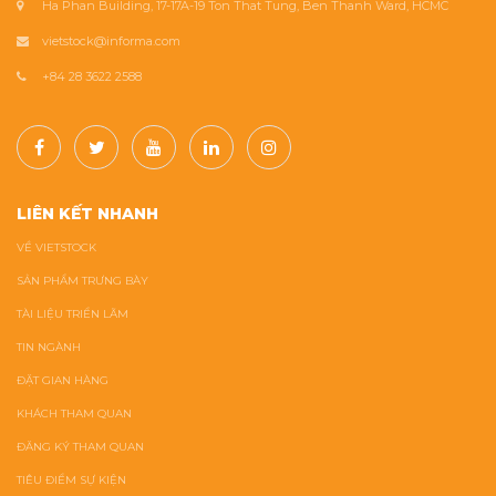
Ha Phan Building, 17-17A-19 Ton That Tung, Ben Thanh Ward, HCMC
vietstock@informa.com
+84 28 3622 2588
LIÊN KẾT NHANH
VỀ VIETSTOCK
SẢN PHẨM TRƯNG BÀY
TÀI LIỆU TRIỂN LÃM
TIN NGÀNH
ĐẶT GIAN HÀNG
KHÁCH THAM QUAN
ĐĂNG KÝ THAM QUAN
TIÊU ĐIỂM SỰ KIỆN