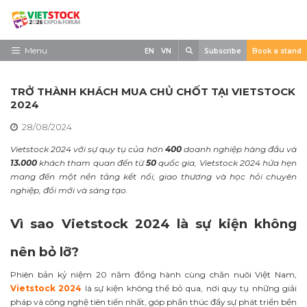
Skip
to
content
Search
Menu
EN
VN
Subscribe
Book a stand
Trang chủ
TRỞ THÀNH KHÁCH MUA CHỦ CHỐT TẠI VIETSTOCK
Về triển lãm
2024
28/08/2024
Trưng Bày
Vietstock 2024 với sự quy tụ của hơn
400
doanh nghiệp hàng đầu và
Tham Quan
13.000
khách tham quan đến từ
50
quốc gia, Vietstock 2024 hứa hẹn
mang đến một nền tảng kết nối, giao thương và học hỏi chuyên
Tin tức
nghiệp, đổi mới và sáng tạo.
Liên Hệ
Vì sao Vietstock 2024 là sự kiện không
nên bỏ lỡ?
Phiên bản kỷ niệm 20 năm đồng hành cùng chăn nuôi Việt Nam,
Vietstock 2024
là sự kiện không thể bỏ qua, nơi quy tụ những giải
pháp và công nghệ tiên tiến nhất, góp phần thúc đẩy sự phát triển bền