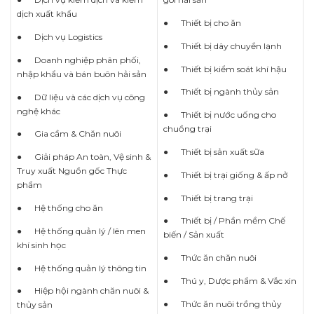
dịch xuất khẩu
● Thiết bị cho ăn
● Dịch vụ Logistics
● Thiết bị dây chuyền lạnh
● Doanh nghiệp phân phối,
● Thiết bị kiểm soát khí hậu
nhập khẩu và bán buôn hải sản
● Thiết bị ngành thủy sản
● Dữ liệu và các dịch vụ công
nghệ khác
● Thiết bị nước uống cho
chuồng trại
● Gia cầm & Chăn nuôi
● Thiết bị sản xuất sữa
● Giải pháp An toàn, Vệ sinh &
Truy xuất Nguồn gốc Thực
● Thiết bị trại giống & ấp nở
phẩm
● Thiết bị trang trại
● Hệ thống cho ăn
● Thiết bị / Phần mềm Chế
● Hệ thống quản lý / lên men
biến / Sản xuất
khí sinh học
● Thức ăn chăn nuôi
● Hệ thống quản lý thông tin
● Thú y, Dược phẩm & Vắc xin
● Hiệp hội ngành chăn nuôi &
● Thức ăn nuôi trồng thủy
thủy sản