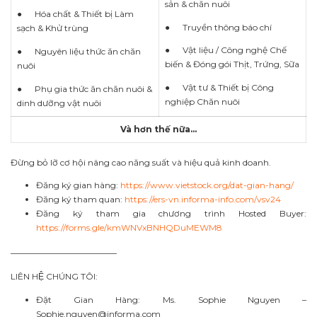
sản & chăn nuôi
● Hóa chất & Thiết bị Làm
● Truyền thông báo chí
sạch & Khử trùng
● Vật liệu / Công nghệ Chế
● Nguyên liệu thức ăn chăn
biến & Đóng gói Thịt, Trứng, Sữa
nuôi
● Vật tư & Thiết bị Công
● Phụ gia thức ăn chăn nuôi &
nghiệp Chăn nuôi
dinh dưỡng vật nuôi
Và hơn thế nữa…
Đừng bỏ lỡ cơ hội nâng cao năng suất và hiệu quả kinh doanh.
Đăng ký gian hàng:
https://www.vietstock.org/dat-gian-hang/
Đăng ký tham quan:
https://ers-vn.informa-info.com/vsv24
Đăng ký tham gia chương trình Hosted Buyer:
https://forms.gle/kmWNVxBNHQDuMEWM8
————————————–
LIÊN HỆ CHÚNG TÔI:
Đặt Gian Hàng: Ms. Sophie Nguyen –
Sophie.nguyen@informa.com