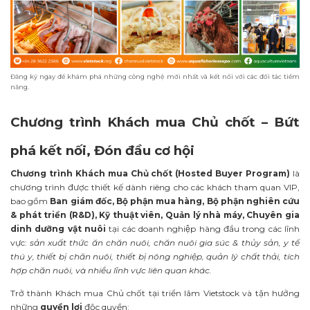
Đăng ký ngay để khám phá những công nghệ mới nhất và kết nối với các đối tác tiềm
năng.
Chương trình Khách mua Chủ chốt – Bứt
phá kết nối, Đón đầu cơ hội
Chương trình Khách mua Chủ chốt (Hosted Buyer Program)
là
chương trình được thiết kế dành riêng cho các khách tham quan VIP,
bao gồm
Ban giám đốc, Bộ phận mua hàng, Bộ phận nghiên cứu
& phát triển (R&D), Kỹ thuật viên, Quản lý nhà máy, Chuyên gia
dinh dưỡng vật nuôi
tại các doanh nghiệp hàng đầu trong các lĩnh
vực:
sản xuất thức ăn chăn nuôi, chăn nuôi gia súc & thủy sản, y tế
thú y, thiết bị chăn nuôi, thiết bị nông nghiệp, quản lý chất thải, tích
hợp chăn nuôi, và nhiều lĩnh vực liên quan khác.
Trở thành Khách mua Chủ chốt tại triển lãm Vietstock và tận hưởng
những
quyền lợi
độc quyền: