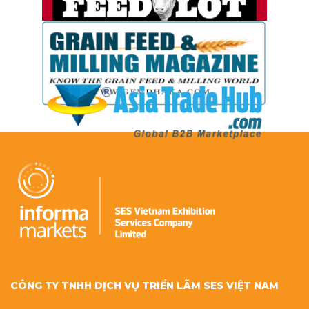
CÔNG TY TNHH DỊCH VỤ TRIỂN LÃM SES VIỆT NAM