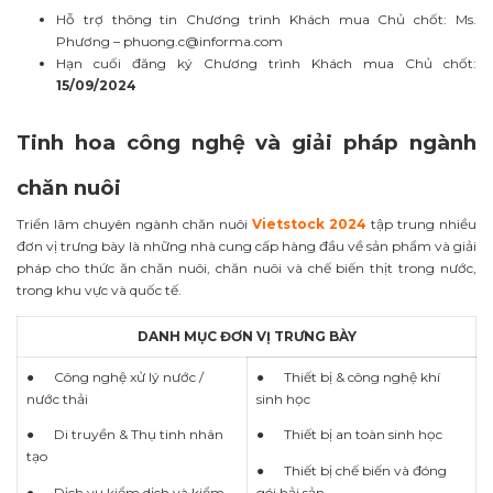
Hỗ trợ thông tin Chương trình Khách mua Chủ chốt: Ms.
Phương –
phuong.c@informa.com
Hạn cuối đăng ký Chương trình Khách mua Chủ chốt:
15/09/2024
Tinh hoa công nghệ và giải pháp ngành
chăn nuôi
Triển lãm chuyên ngành chăn nuôi
Vietstock 2024
tập trung nhiều
đơn vị trưng bày là những nhà cung cấp hàng đầu về sản phẩm và giải
pháp cho thức ăn chăn nuôi, chăn nuôi và chế biến thịt trong nước,
trong khu vực và quốc tế.
DANH MỤC ĐƠN VỊ TRƯNG BÀY
● Công nghệ xử lý nước /
● Thiết bị & công nghệ khí
nước thải
sinh học
● Di truyền & Thụ tinh nhân
● Thiết bị an toàn sinh học
tạo
● Thiết bị chế biến và đóng
● Dịch vụ kiểm dịch và kiểm
gói hải sản