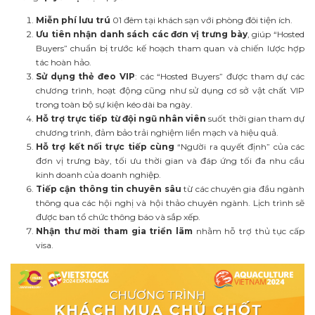
Miễn phí lưu trú
01 đêm tại khách sạn với phòng đôi tiện ích.
Ưu tiên nhận danh sách các đơn vị trưng bày
, giúp “Hosted
Buyers” chuẩn bị trước kế hoạch tham quan và chiến lược hợp
tác hoàn hảo.
Sử dụng thẻ đeo VIP
: các “Hosted Buyers” được tham dự các
chương trình, hoạt động cũng như sử dụng cơ sở vật chất VIP
trong toàn bộ sự kiện kéo dài ba ngày.
Hỗ trợ trực tiếp từ đội ngũ nhân viên
suốt thời gian tham dự
chương trình, đảm bảo trải nghiệm liền mạch và hiệu quả.
Hỗ trợ kết nối trực tiếp cùng
“Người ra quyết định” của các
đơn vị trưng bày, tối ưu thời gian và đáp ứng tối đa nhu cầu
kinh doanh của doanh nghiệp.
Tiếp cận thông tin chuyên sâu
từ các chuyên gia đầu ngành
thông qua các hội nghị và hội thảo chuyên ngành. Lịch trình sẽ
được ban tổ chức thông báo và sắp xếp.
Nhận thư mời tham gia triển lãm
nhằm hỗ trợ thủ tục cấp
visa.