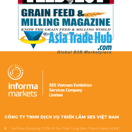
CÔNG TY TNHH DỊCH VỤ TRIỂN LÃM SES VIỆT NAM
Ha Phan Building, 17-17A-19 Ton That Tung, Ben Thanh Ward, HCMC