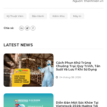
Nguồn: thanhnien.vn
Kỹ Thuật Viên
Bảo Hành
Kiểm Kho
Máy In
Chia sẻ:
LATEST NEWS
Cách Phun Khử Trùng
Chuồng Trại: Quy Trình, Tần
Suất Và Lưu Ý Khi Sử Dụng
04 tháng 08. 2026
Diễn Đàn Một Sức Khỏe Tại
Vietstock 2026: Hướng Tới