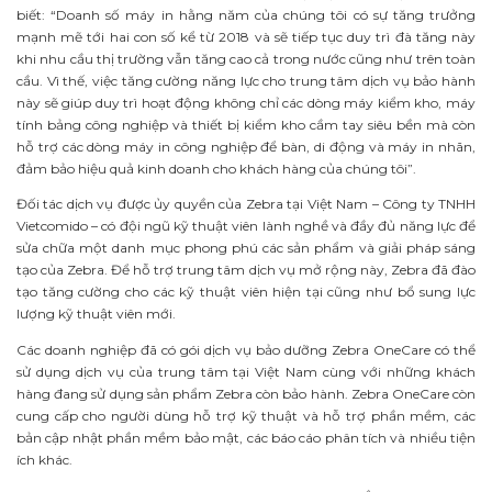
biết: “Doanh số máy in hằng năm của chúng tôi có sự tăng trưởng
mạnh mẽ tới hai con số kể từ 2018 và sẽ tiếp tục duy trì đà tăng này
khi nhu cầu thị trường vẫn tăng cao cả trong nước cũng như trên toàn
cầu. Vì thế, việc tăng cường năng lực cho trung tâm dịch vụ bảo hành
này sẽ giúp duy trì hoạt động không chỉ các dòng máy kiểm kho, máy
tính bảng công nghiệp và thiết bị kiểm kho cầm tay siêu bền mà còn
hỗ trợ các dòng máy in công nghiệp để bàn, di động và máy in nhãn,
đảm bảo hiệu quả kinh doanh cho khách hàng của chúng tôi”.
Đối tác dịch vụ được ủy quyền của Zebra tại Việt Nam – Công ty TNHH
Vietcomido – có đội ngũ kỹ thuật viên lành nghề và đầy đủ năng lực để
sửa chữa một danh mục phong phú các sản phẩm và giải pháp sáng
tạo của Zebra. Để hỗ trợ trung tâm dịch vụ mở rộng này, Zebra đã đào
tạo tăng cường cho các kỹ thuật viên hiện tại cũng như bổ sung lực
lượng kỹ thuật viên mới.
Các doanh nghiệp đã có gói dịch vụ bảo dưỡng Zebra OneCare có thể
sử dụng dịch vụ của trung tâm tại Việt Nam cùng với những khách
hàng đang sử dụng sản phẩm Zebra còn bảo hành. Zebra OneCare còn
cung cấp cho người dùng hỗ trợ kỹ thuật và hỗ trợ phần mềm, các
bản cập nhật phần mềm bảo mật, các báo cáo phân tích và nhiều tiện
ích khác.