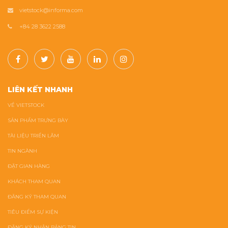
vietstock@informa.com
+84 28 3622 2588
LIÊN KẾT NHANH
VỀ VIETSTOCK
SẢN PHẨM TRƯNG BÀY
TÀI LIỆU TRIỂN LÃM
TIN NGÀNH
ĐẶT GIAN HÀNG
KHÁCH THAM QUAN
ĐĂNG KÝ THAM QUAN
TIÊU ĐIỂM SỰ KIỆN
ĐĂNG KÝ NHẬN BẢNG TIN