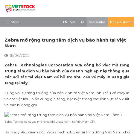
Skip
to
content
Search
Menu
EN
VN
Subscribe
Book a stand
Trang chủ
Zebra mở rộng trung tâm dịch vụ bảo hành tại Việt
Về triển lãm
Nam
16/06/2022
Trưng Bày
Zebra Technologies Corporation vừa công bố việc mở rộng
Tham Quan
trung tâm dịch vụ bảo hành của doanh nghiệp này thông qua
các đối tác tại Việt Nam để hỗ trợ nhu cầu về máy in đang gia
Tin tức
tăng tại đây.
Liên Hệ
Cùng với sự tăng trưởng của nền kinh tế Việt Nam, nhu cầu về máy in
và các vật liệu in ấn cũng gia tăng, đặc biệt trong các lĩnh vực sản xuất
và bao bì đóng gói.
Zebra Technologies vừa mở rộng khâu bảo hành tại Việt Nam CTV
Bà Tracy Yeo, Giám đốc Zebra Technologies tại thị trường Việt Nam, cho