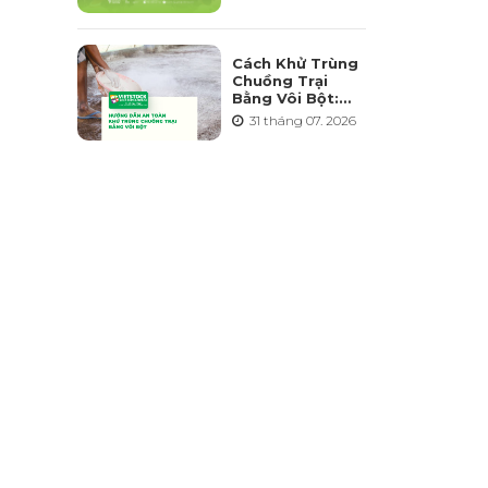
Triển Ngành
Chăn Nuôi Bền
Vững
Cách Khử Trùng
Chuồng Trại
Bằng Vôi Bột:
Cách Rải, Thời
31 tháng 07. 2026
Điểm Và Những
Sai Lầm Cần
Tránh