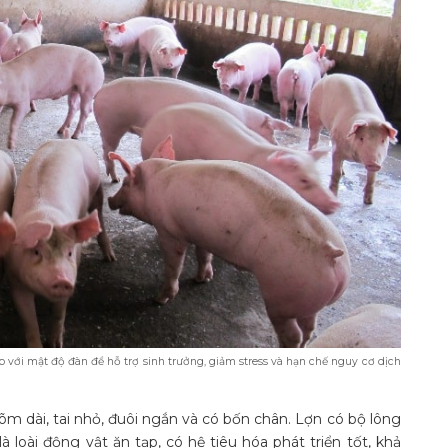
với mật độ đàn để hỗ trợ sinh trưởng, giảm stress và hạn chế nguy cơ dịch
 mõm dài, tai nhỏ, đuôi ngắn và có bốn chân. Lợn có bộ lông
 loài động vật ăn tạp, có hệ tiêu hóa phát triển tốt, khả