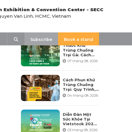
n Exhibition & Convention Center - SECC
uyen Van Linh, HCMC, Vietnam
LATEST NEWS
Search
Subscribe
Book a stand
Thuốc Khử
Trùng Chuồng
Trại Gà: Cách
Chọn, Pha Và Sử
07 tháng 08. 2026
Dụng An Toàn
Cách Phun Khử
Trùng Chuồng
Trại: Quy Trình,
Tần Suất Và Lưu
04 tháng 08. 2026
Ý Khi Sử Dụng
Diễn Đàn Một
Sức Khỏe Tại
Vietstock 2026:
Hướng Tới Phát
03 tháng 08. 2026