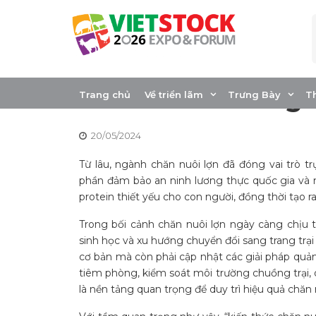
Skip
to
content
Tổng hợp kiến thứ
cơ bản đến nâng 
Trang chủ
Về triển lãm
Trưng Bày
T
20/05/2024
Từ lâu, ngành chăn nuôi lợn đã đóng vai trò t
phần đảm bảo an ninh lương thực quốc gia và n
protein thiết yếu cho con người, đồng thời tạo 
Trong bối cảnh chăn nuôi lợn ngày càng chịu t
sinh học và xu hướng chuyển đổi sang trang trạ
cơ bản mà còn phải cập nhật các giải pháp quản l
tiêm phòng, kiểm soát môi trường chuồng trại, q
là nền tảng quan trọng để duy trì hiệu quả chăn 