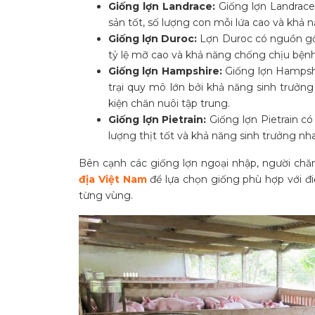
Giống lợn Landrace:
Giống lợn Landrace
sản tốt, số lượng con mỗi lứa cao và khả nă
Giống lợn Duroc:
Lợn Duroc có nguồn gố
tỷ lệ mỡ cao và khả năng chống chịu bệnh
Giống lợn Hampshire:
Giống lợn Hampshi
trại quy mô lớn bởi khả năng sinh trưởng 
kiện chăn nuôi tập trung.
Giống lợn Pietrain:
Giống lợn Pietrain c
lượng thịt tốt và khả năng sinh trưởng nh
Bên cạnh các giống lợn ngoại nhập, người chă
địa Việt Nam
để lựa chọn giống phù hợp với điề
từng vùng.