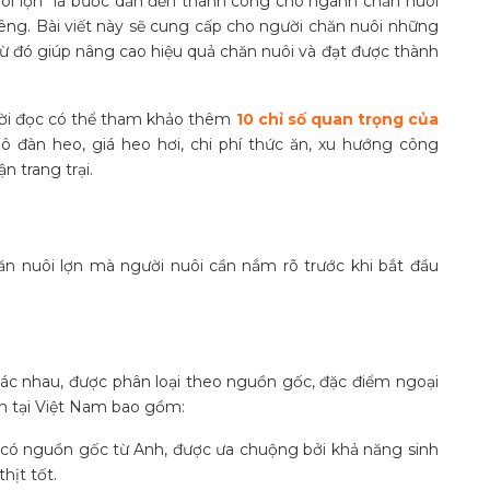
uôi lợn” là bước dẫn đến thành công cho ngành chăn nuôi
iêng. Bài viết này sẽ cung cấp cho người chăn nuôi những
 từ đó giúp nâng cao hiệu quả chăn nuôi và đạt được thành
ười đọc có thể tham khảo thêm
10 chỉ số quan trọng của
 đàn heo, giá heo hơi, chi phí thức ăn, xu hướng công
n trang trại.
ăn nuôi lợn mà người nuôi cần nắm rõ trước khi bắt đầu
 khác nhau, được phân loại theo nguồn gốc, đặc điểm ngoại
ến tại Việt Nam bao gồm:
ai có nguồn gốc từ Anh, được ưa chuộng bởi khả năng sinh
hịt tốt.