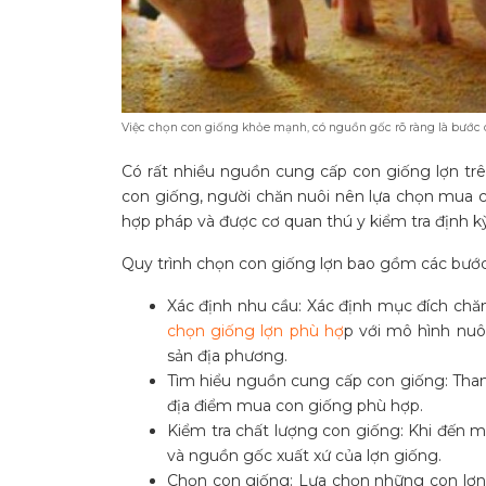
Việc chọn con giống khỏe mạnh, có nguồn gốc rõ ràng là bước q
Có rất nhiều nguồn cung cấp con giống lợn trê
con giống, người chăn nuôi nên lựa chọn mua co
hợp pháp và được cơ quan thú y kiểm tra định kỳ
Quy trình chọn con giống lợn bao gồm các bước
Xác định nhu cầu: Xác định mục đích chăn
chọn giống lợn phù hợ
p với mô hình nuô
sản địa phương.
Tìm hiểu nguồn cung cấp con giống: Tha
địa điểm mua con giống phù hợp.
Kiểm tra chất lượng con giống: Khi đến m
và nguồn gốc xuất xứ của lợn giống.
Chọn con giống: Lựa chọn những con lợn 