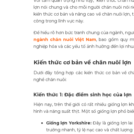
Với tầm quan trọng như vậy, “kiến thức chăn n
lợn nói chung và cho mỗi người chăn nuôi nói r
kiến thức cơ bản và nâng cao về chăn nuôi lợn,
công trong lĩnh vực này.
Để hiểu rõ hơn bức tranh chung của ngành, ng
ngành chăn nuôi Việt Nam
, bao gồm quy mô
nghiệp hóa và các yếu tố ảnh hưởng đến lợi nhuậ
Kiến thức cơ bản về chăn nuôi lợn
Dưới đây tổng hợp các kiến thức cơ bản về ch
nghề chăn nuôi:
Kiến thức 1: Đặc điểm sinh học của lợn
Hiện nay, trên thế giới có rất nhiều giống lợn
hình và năng suất thịt. Một số giống lợn phổ bi
Giống lợn Yorkshire:
Đây là giống lợn l
trưởng nhanh, tỷ lệ nạc cao và chất lượng t