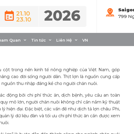
2026
Saigo
21.10
799 Ng
23.10
c chăn nuôi lợn từ
cao
ham Quan
Tin tức
Liên Hệ
VN
rụ cột trong nền kinh tế nông nghiệp của Việt Nam, góp
âng cao đời sống người dân. Thịt lợn là nguồn cung cấp
ra nguồn thu nhập đáng kể cho người chăn nuôi.
ác động bởi chi phí thức ăn, dịch bệnh, yêu cầu an toàn
i quy mô lớn, người chăn nuôi không chỉ cần nắm kỹ thuật
ý hiện đại. Đặc biệt, các vấn đề như dịch tả lợn châu Phi,
uản lý dữ liệu đàn và tối ưu chi phí thức ăn cần được xem
nuôi.