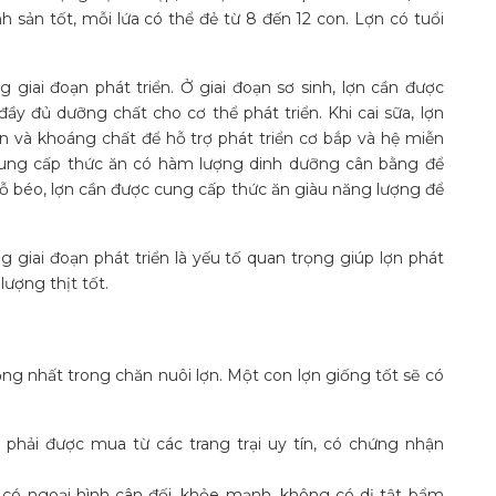
h sản tốt, mỗi lứa có thể đẻ từ 8 đến 12 con. Lợn có tuổi
giai đoạn phát triển. Ở giai đoạn sơ sinh, lợn cần được
 đủ dưỡng chất cho cơ thể phát triển. Khi cai sữa, lợn
n và khoáng chất để hỗ trợ phát triển cơ bắp và hệ miễn
 cung cấp thức ăn có hàm lượng dinh dưỡng cân bằng để
n vỗ béo, lợn cần được cung cấp thức ăn giàu năng lượng để
 giai đoạn phát triển là yếu tố quan trọng giúp lợn phát
ượng thịt tốt.
ọng nhất trong chăn nuôi lợn. Một con lợn giống tốt sẽ có
phải được mua từ các trang trại uy tín, có chứng nhận
có ngoại hình cân đối, khỏe mạnh, không có dị tật bẩm