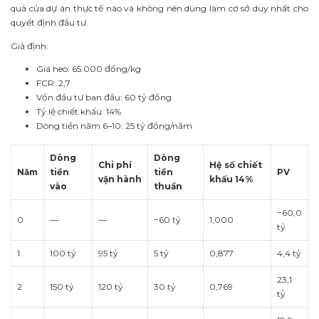
quả của dự án thực tế nào và không nên dùng làm cơ sở duy nhất cho
quyết định đầu tư.
Giả định:
Giá heo: 65.000 đồng/kg
FCR: 2,7
Vốn đầu tư ban đầu: 60 tỷ đồng
Tỷ lệ chiết khấu: 14%
Dòng tiền năm 6–10: 25 tỷ đồng/năm
Dòng
Dòng
Chi phí
Hệ số chiết
Năm
tiền
tiền
PV
vận hành
khấu 14%
vào
thuần
−60,0
0
—
—
−60 tỷ
1,000
tỷ
1
100 tỷ
95 tỷ
5 tỷ
0,877
4,4 tỷ
23,1
2
150 tỷ
120 tỷ
30 tỷ
0,769
tỷ