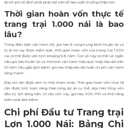
do chi phí cố định phải phân bổ trên số heo xuất chuồng thấp hơn.
Thời gian hoàn vốn thực tế
trang trại 1.000 nái là bao
lâu?
Trong điều kiện vận hành tốt, giá heo ở vùng trung bình-thuận lợi và
tỷ lệ nợ vay được kiểm soát, thời gian hoàn vốn của trang trại 1.000
nái có thể được ước tính khoảng 5–8 năm. Con số này có thể rút ngắn
nếu giá heo thuận lợi và mô hình vận hành hiệu quả, hoặc kéo dài trên
10 năm nếu gặp dịch bệnh, giá heo thấp kéo dài hoặc chi phí vận hành
tăng mạnh.
Đây chỉ nên được xem là mốc tham khảo. Thời gian hoàn vốn thực tế
cần được tính toán riêng theo từng dự án cụ thể, dựa trên tổng vốn
đầu tư, lịch dòng tiền, cơ cấu vốn vay, giá heo, FCR, PSY và khả năng
kiểm soát dịch bệnh.
Chi phí Đầu tư Trang trại
Lợn 1.000 Nái: Bảng Chi