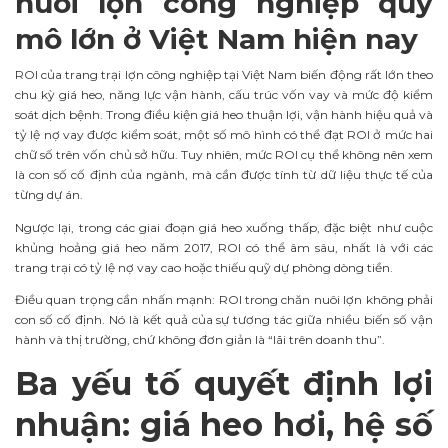
nuôi lợn công nghiệp quy
mô lớn ở Việt Nam hiện nay
ROI của trang trại lợn công nghiệp tại Việt Nam biến động rất lớn theo
chu kỳ giá heo, năng lực vận hành, cấu trúc vốn vay và mức độ kiểm
soát dịch bệnh. Trong điều kiện giá heo thuận lợi, vận hành hiệu quả và
tỷ lệ nợ vay được kiểm soát, một số mô hình có thể đạt ROI ở mức hai
chữ số trên vốn chủ sở hữu. Tuy nhiên, mức ROI cụ thể không nên xem
là con số cố định của ngành, mà cần được tính từ dữ liệu thực tế của
từng dự án.
Ngược lại, trong các giai đoạn giá heo xuống thấp, đặc biệt như cuộc
khủng hoảng giá heo năm 2017, ROI có thể âm sâu, nhất là với các
trang trại có tỷ lệ nợ vay cao hoặc thiếu quỹ dự phòng dòng tiền.
Điều quan trọng cần nhấn mạnh: ROI trong chăn nuôi lợn không phải
con số cố định. Nó là kết quả của sự tương tác giữa nhiều biến số vận
hành và thị trường, chứ không đơn giản là “lãi trên doanh thu”.
Ba yếu tố quyết định lợi
nhuận: giá heo hơi, hệ số