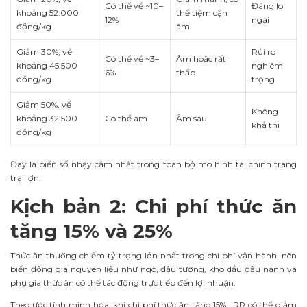
Có thể về ~10–
Đáng lo
khoảng 52.000
thể tiệm cận
12%
ngại
đồng/kg
âm
Giảm 30%, về
Rủi ro
Có thể về ~3–
Âm hoặc rất
khoảng 45.500
nghiêm
6%
thấp
đồng/kg
trọng
Giảm 50%, về
Không
khoảng 32.500
Có thể âm
Âm sâu
khả thi
đồng/kg
Đây là biến số nhạy cảm nhất trong toàn bộ mô hình tài chính trang
trại lợn.
Kịch bản 2: Chi phí thức ăn
tăng 15% và 25%
Thức ăn thường chiếm tỷ trọng lớn nhất trong chi phí vận hành, nên
biến động giá nguyên liệu như ngô, đậu tương, khô dầu đậu nành và
phụ gia thức ăn có thể tác động trực tiếp đến lợi nhuận.
Theo ước tính minh họa, khi chi phí thức ăn tăng 15%, IRR có thể giảm