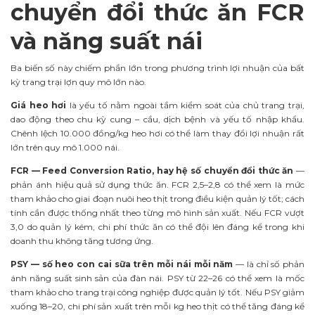
chuyển đổi thức ăn FCR
và năng suất nái
Ba biến số này chiếm phần lớn trong phương trình lợi nhuận của bất
kỳ trang trại lợn quy mô lớn nào.
Giá heo hơi
là yếu tố nằm ngoài tầm kiểm soát của chủ trang trại,
dao động theo chu kỳ cung – cầu, dịch bệnh và yếu tố nhập khẩu.
Chênh lệch 10.000 đồng/kg heo hơi có thể làm thay đổi lợi nhuận rất
lớn trên quy mô 1.000 nái.
FCR — Feed Conversion Ratio, hay hệ số chuyển đổi thức ăn
—
phản ánh hiệu quả sử dụng thức ăn. FCR 2,5–2,8 có thể xem là mức
tham khảo cho giai đoạn nuôi heo thịt trong điều kiện quản lý tốt; cách
tính cần được thống nhất theo từng mô hình sản xuất. Nếu FCR vượt
3,0 do quản lý kém, chi phí thức ăn có thể đội lên đáng kể trong khi
doanh thu không tăng tương ứng.
PSY — số heo con cai sữa trên mỗi nái mỗi năm
— là chỉ số phản
ánh năng suất sinh sản của đàn nái. PSY từ 22–26 có thể xem là mốc
tham khảo cho trang trại công nghiệp được quản lý tốt. Nếu PSY giảm
xuống 18–20, chi phí sản xuất trên mỗi kg heo thịt có thể tăng đáng kể