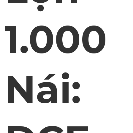
1.000
Nái: