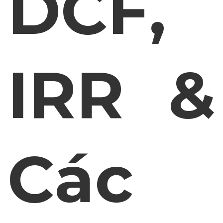
DCF,
IRR &
Các