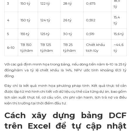
18,9
3
150 tỷ
122 tỷ
28 tỷ
0,675
tỷ
15,4
4
150 tỷ
124 tỷ
26 tỷ
0,592
tỷ
5
155 tỷ
125 tỷ
30 tỷ
0,519
15,6 tỷ
TB 150
TB 125
TB 25
Chiết khấu
~44,6
6–10
tỷ/năm
tỷ/năm
tỷ/năm
tích lũy
tỷ
Với các giả định minh họa trong bảng, nếu dòng tiền năm 6–10 là 25 tỷ
đồng/năm và tỷ lệ chiết khấu là 14%, NPV ước tính khoảng 61,9 tỷ
đồng.
Đây chỉ là kết quả minh họa phương pháp tính. Kết quả thực tế cần
được lập từ mô hình chi tiết với dữ liệu cụ thể của từng dự án, bao gồm
lịch sản xuất thực tế, cơ cấu vốn, chi phí vận hành, lịch trả nợ và điều
kiện thị trường tại thời điểm đầu tư.
Cách xây dựng bảng DCF
trên Excel để tự cập nhật