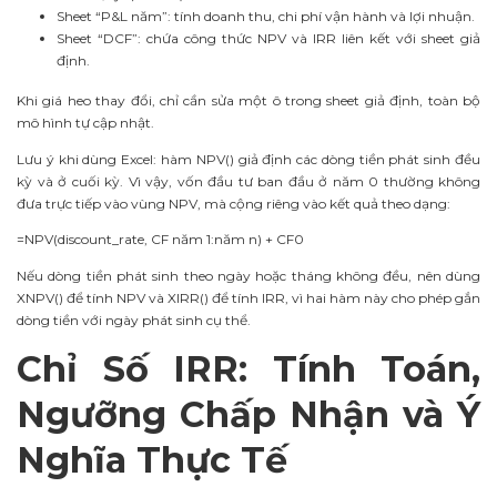
Sheet “P&L năm”: tính doanh thu, chi phí vận hành và lợi nhuận.
Sheet “DCF”: chứa công thức NPV và IRR liên kết với sheet giả
định.
Khi giá heo thay đổi, chỉ cần sửa một ô trong sheet giả định, toàn bộ
mô hình tự cập nhật.
Lưu ý khi dùng Excel: hàm NPV() giả định các dòng tiền phát sinh đều
kỳ và ở cuối kỳ. Vì vậy, vốn đầu tư ban đầu ở năm 0 thường không
đưa trực tiếp vào vùng NPV, mà cộng riêng vào kết quả theo dạng:
=NPV(discount_rate, CF năm 1:năm n) + CF0
Nếu dòng tiền phát sinh theo ngày hoặc tháng không đều, nên dùng
XNPV() để tính NPV và XIRR() để tính IRR, vì hai hàm này cho phép gắn
dòng tiền với ngày phát sinh cụ thể.
Chỉ Số IRR: Tính Toán,
Ngưỡng Chấp Nhận và Ý
Nghĩa Thực Tế