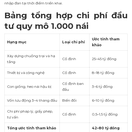
nhập đàn tại thời điểm triển khai.
Bảng tổng hợp chi phí đầu
tư quy mô 1.000 nái
Ước tính tham
Hạng mục
Loại chi phí
khảo
Xây dựng chuồng trại và hạ
Cố định
25–45 tỷ đồng
tầng
Thiết bị và công nghệ
Cố định
8–18 tỷ đồng
Cố định ban
Con giống, heo nái hậu bị
3–6 tỷ đồng
đầu
Vốn lưu động 3–4 tháng đầu
Biến đổi
6–10 tỷ đồng
Chi phí pháp lý, giấy phép,
Cố định
0,5–1,5 tỷ đồng
tư vấn
Tổng ước tính tham khảo
42–80 tỷ đồng