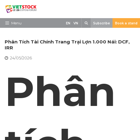
Skip
to
content
Search
Menu
EN
VN
Subscribe
Book a stand
Trang chủ
Phân Tích Tài Chính Trang Trại Lợn 1.000 Nái: DCF,
Về triển lãm
IRR
24/05/2026
Trưng Bày
Phân
Tham Quan
Tin tức
Liên Hệ