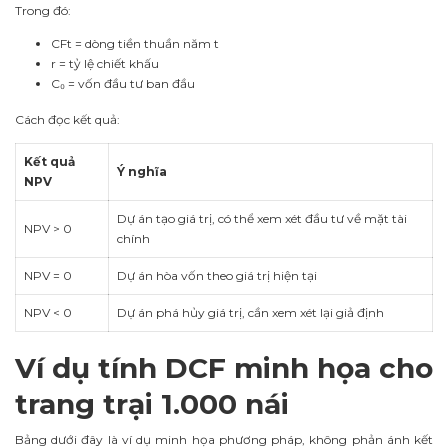
Trong đó:
CFt = dòng tiền thuần năm t
r = tỷ lệ chiết khấu
C₀ = vốn đầu tư ban đầu
Cách đọc kết quả:
Kết quả
Ý nghĩa
NPV
Dự án tạo giá trị, có thể xem xét đầu tư về mặt tài
NPV > 0
chính
NPV = 0
Dự án hòa vốn theo giá trị hiện tại
NPV < 0
Dự án phá hủy giá trị, cần xem xét lại giả định
Ví dụ tính DCF minh họa cho
trang trại 1.000 nái
Bảng dưới đây là ví dụ minh họa phương pháp, không phản ánh kết