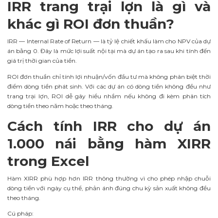
IRR trang trại lợn là gì và
khác gì ROI đơn thuần?
IRR — Internal Rate of Return — là tỷ lệ chiết khấu làm cho NPV của dự
án bằng 0. Đây là mức lợi suất nội tại mà dự án tạo ra sau khi tính đến
giá trị thời gian của tiền.
ROI đơn thuần chỉ tính lợi nhuận/vốn đầu tư mà không phân biệt thời
điểm dòng tiền phát sinh. Với các dự án có dòng tiền không đều như
trang trại lợn, ROI dễ gây hiểu nhầm nếu không đi kèm phân tích
dòng tiền theo năm hoặc theo tháng.
Cách tính IRR cho dự án
1.000 nái bằng hàm XIRR
trong Excel
Hàm XIRR phù hợp hơn IRR thông thường vì cho phép nhập chuỗi
dòng tiền với ngày cụ thể, phản ánh đúng chu kỳ sản xuất không đều
theo tháng.
Cú pháp: