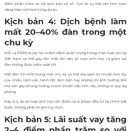
điểm phần trăm so với kịch bản cơ sở. Con số cụ thể cần tính toán
riêng theo mô hình từng dự án.
Kịch bản 4: Dịch bệnh làm
mất 20–40% đàn trong một
chu kỳ
ASF và PRRS là các rủi ro dịch bệnh quan trọng trong chăn nuôi lợn tại
Việt Nam, có thể gây tổn thất lớn nếu an toàn sinh học và giám sát
đàn không được kiểm soát tốt.
Mất đàn 30–40% trong một chu kỳ có thể xóa sạch lợi nhuận tích lũy
của nhiều năm vận hành tốt. Kịch bản này không chỉ ảnh hưởng IRR
mà còn gây khủng hoảng thanh khoản cấp tính nếu không có quỹ dự
phòng.
Đây là lý do an toàn sinh học cần được coi là khoản đầu tư tài chính bắt
buộc, không phải chi phí tùy chọn.
Kịch bản 5: Lãi suất vay tăng
2–4 điểm phần trăm so với