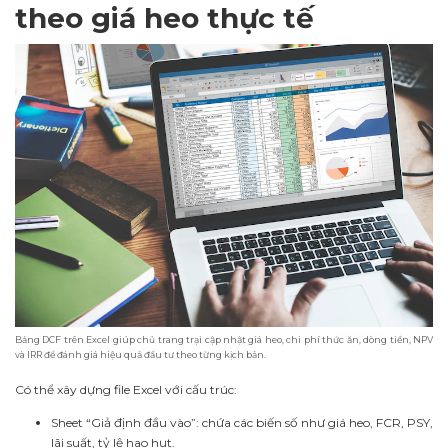
theo giá heo thực tế
Bảng DCF trên Excel giúp chủ trang trại cập nhật giá heo, chi phí thức ăn, dòng tiền, NPV
và IRR để đánh giá hiệu quả đầu tư theo từng kịch bản.
Có thể xây dựng file Excel với cấu trúc:
Sheet “Giả định đầu vào”: chứa các biến số như giá heo, FCR, PSY,
lãi suất, tỷ lệ hao hụt.