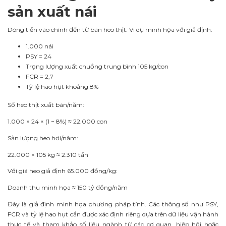
sản xuất nái
Dòng tiền vào chính đến từ bán heo thịt. Ví dụ minh họa với giả định:
1.000 nái
PSY = 24
Trọng lượng xuất chuồng trung bình 105 kg/con
FCR = 2,7
Tỷ lệ hao hụt khoảng 8%
Số heo thịt xuất bán/năm:
1.000 × 24 × (1 − 8%) ≈ 22.000 con
Sản lượng heo hơi/năm:
22.000 × 105 kg ≈ 2.310 tấn
Với giá heo giả định 65.000 đồng/kg:
Doanh thu minh họa ≈ 150 tỷ đồng/năm
Đây là giả định minh họa phương pháp tính. Các thông số như PSY,
FCR và tỷ lệ hao hụt cần được xác định riêng dựa trên dữ liệu vận hành
thực tế và tham khảo số liệu ngành từ các cơ quan, hiệp hội hoặc