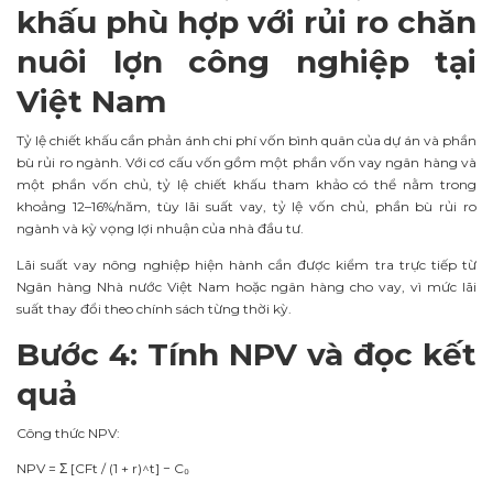
khấu phù hợp với rủi ro chăn
nuôi lợn công nghiệp tại
Việt Nam
Tỷ lệ chiết khấu cần phản ánh chi phí vốn bình quân của dự án và phần
bù rủi ro ngành. Với cơ cấu vốn gồm một phần vốn vay ngân hàng và
một phần vốn chủ, tỷ lệ chiết khấu tham khảo có thể nằm trong
khoảng 12–16%/năm, tùy lãi suất vay, tỷ lệ vốn chủ, phần bù rủi ro
ngành và kỳ vọng lợi nhuận của nhà đầu tư.
Lãi suất vay nông nghiệp hiện hành cần được kiểm tra trực tiếp từ
Ngân hàng Nhà nước Việt Nam hoặc ngân hàng cho vay, vì mức lãi
suất thay đổi theo chính sách từng thời kỳ.
Bước 4: Tính NPV và đọc kết
quả
Công thức NPV:
NPV = Σ [CFt / (1 + r)^t] − C₀