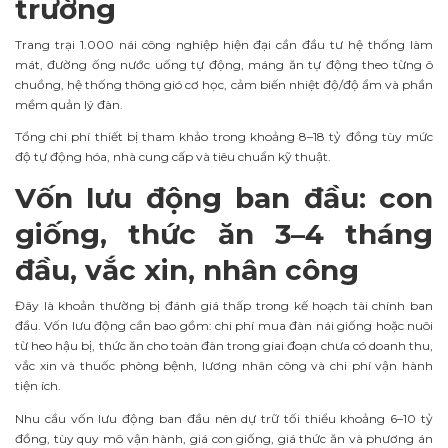
trường
Trang trại 1.000 nái công nghiệp hiện đại cần đầu tư hệ thống làm
mát, đường ống nước uống tự động, máng ăn tự động theo từng ô
chuồng, hệ thống thông gió cơ học, cảm biến nhiệt độ/độ ẩm và phần
mềm quản lý đàn.
Tổng chi phí thiết bị tham khảo trong khoảng 8–18 tỷ đồng tùy mức
độ tự động hóa, nhà cung cấp và tiêu chuẩn kỹ thuật.
Vốn lưu động ban đầu: con
giống, thức ăn 3–4 tháng
đầu, vắc xin, nhân công
Đây là khoản thường bị đánh giá thấp trong kế hoạch tài chính ban
đầu. Vốn lưu động cần bao gồm: chi phí mua đàn nái giống hoặc nuôi
từ heo hậu bị, thức ăn cho toàn đàn trong giai đoạn chưa có doanh thu,
vắc xin và thuốc phòng bệnh, lương nhân công và chi phí vận hành
tiện ích.
Nhu cầu vốn lưu động ban đầu nên dự trữ tối thiểu khoảng 6–10 tỷ
đồng, tùy quy mô vận hành, giá con giống, giá thức ăn và phương án