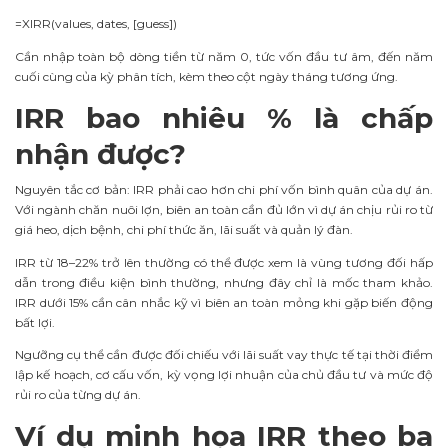
=XIRR(values, dates, [guess])
Cần nhập toàn bộ dòng tiền từ năm 0, tức vốn đầu tư âm, đến năm
cuối cùng của kỳ phân tích, kèm theo cột ngày tháng tương ứng.
IRR bao nhiêu % là chấp
nhận được?
Nguyên tắc cơ bản: IRR phải cao hơn chi phí vốn bình quân của dự án.
Với ngành chăn nuôi lợn, biên an toàn cần đủ lớn vì dự án chịu rủi ro từ
giá heo, dịch bệnh, chi phí thức ăn, lãi suất và quản lý đàn.
IRR từ 18–22% trở lên thường có thể được xem là vùng tương đối hấp
dẫn trong điều kiện bình thường, nhưng đây chỉ là mốc tham khảo.
IRR dưới 15% cần cân nhắc kỹ vì biên an toàn mỏng khi gặp biến động
bất lợi.
Ngưỡng cụ thể cần được đối chiếu với lãi suất vay thực tế tại thời điểm
lập kế hoạch, cơ cấu vốn, kỳ vọng lợi nhuận của chủ đầu tư và mức độ
rủi ro của từng dự án.
Ví dụ minh họa IRR theo ba