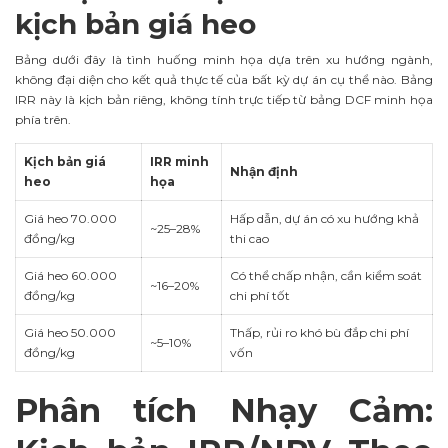
kịch bản giá heo
Bảng dưới đây là tình huống minh họa dựa trên xu hướng ngành,
không đại diện cho kết quả thực tế của bất kỳ dự án cụ thể nào. Bảng
IRR này là kịch bản riêng, không tính trực tiếp từ bảng DCF minh họa
phía trên.
Kịch bản giá
IRR minh
Nhận định
heo
họa
Giá heo 70.000
Hấp dẫn, dự án có xu hướng khả
~25–28%
đồng/kg
thi cao
Giá heo 60.000
Có thể chấp nhận, cần kiểm soát
~16–20%
đồng/kg
chi phí tốt
Giá heo 50.000
Thấp, rủi ro khó bù đắp chi phí
~5–10%
đồng/kg
vốn
Phân tích Nhạy Cảm: