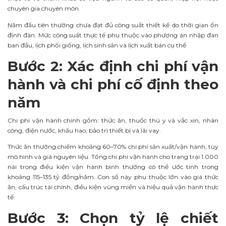
chuyên gia chuyên môn.
Năm đầu tiên thường chưa đạt đủ công suất thiết kế do thời gian ổn
định đàn. Mức công suất thực tế phụ thuộc vào phương án nhập đàn
ban đầu, lịch phối giống, lịch sinh sản và lịch xuất bán cụ thể.
Bước 2: Xác định chi phí vận
hành và chi phí cố định theo
năm
Chi phí vận hành chính gồm: thức ăn, thuốc thú y và vắc xin, nhân
công, điện nước, khấu hao, bảo trì thiết bị và lãi vay.
Thức ăn thường chiếm khoảng 60–70% chi phí sản xuất/vận hành, tùy
mô hình và giá nguyên liệu. Tổng chi phí vận hành cho trang trại 1.000
nái trong điều kiện vận hành bình thường có thể ước tính trong
khoảng 115–135 tỷ đồng/năm. Con số này phụ thuộc lớn vào giá thức
ăn, cấu trúc tài chính, điều kiện vùng miền và hiệu quả vận hành thực
tế.
Bước 3: Chọn tỷ lệ chiết