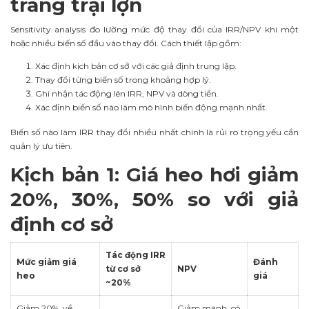
trang trại lợn
Sensitivity analysis đo lường mức độ thay đổi của IRR/NPV khi một
hoặc nhiều biến số đầu vào thay đổi. Cách thiết lập gồm:
Xác định kịch bản cơ sở với các giả định trung lập.
Thay đổi từng biến số trong khoảng hợp lý.
Ghi nhận tác động lên IRR, NPV và dòng tiền.
Xác định biến số nào làm mô hình biến động mạnh nhất.
Biến số nào làm IRR thay đổi nhiều nhất chính là rủi ro trọng yếu cần
quản lý ưu tiên.
Kịch bản 1: Giá heo hơi giảm
20%, 30%, 50% so với giả
định cơ sở
Tác động IRR
Mức giảm giá
Đánh
từ cơ sở
NPV
heo
giá
~20%
Giảm 20%, về
Giảm mạnh, có