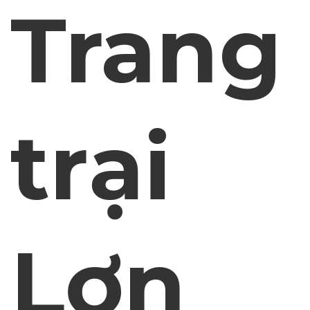
Trang
trại
Lợn