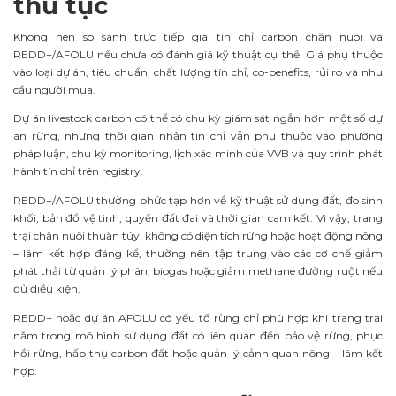
thủ tục
Không nên so sánh trực tiếp giá tín chỉ carbon chăn nuôi và
REDD+/AFOLU nếu chưa có đánh giá kỹ thuật cụ thể. Giá phụ thuộc
vào loại dự án, tiêu chuẩn, chất lượng tín chỉ, co-benefits, rủi ro và nhu
cầu người mua.
Dự án livestock carbon có thể có chu kỳ giám sát ngắn hơn một số dự
án rừng, nhưng thời gian nhận tín chỉ vẫn phụ thuộc vào phương
pháp luận, chu kỳ monitoring, lịch xác minh của VVB và quy trình phát
hành tín chỉ trên registry.
REDD+/AFOLU thường phức tạp hơn về kỹ thuật sử dụng đất, đo sinh
khối, bản đồ vệ tinh, quyền đất đai và thời gian cam kết. Vì vậy, trang
trại chăn nuôi thuần túy, không có diện tích rừng hoặc hoạt động nông
– lâm kết hợp đáng kể, thường nên tập trung vào các cơ chế giảm
phát thải từ quản lý phân, biogas hoặc giảm methane đường ruột nếu
đủ điều kiện.
REDD+ hoặc dự án AFOLU có yếu tố rừng chỉ phù hợp khi trang trại
nằm trong mô hình sử dụng đất có liên quan đến bảo vệ rừng, phục
hồi rừng, hấp thụ carbon đất hoặc quản lý cảnh quan nông – lâm kết
hợp.