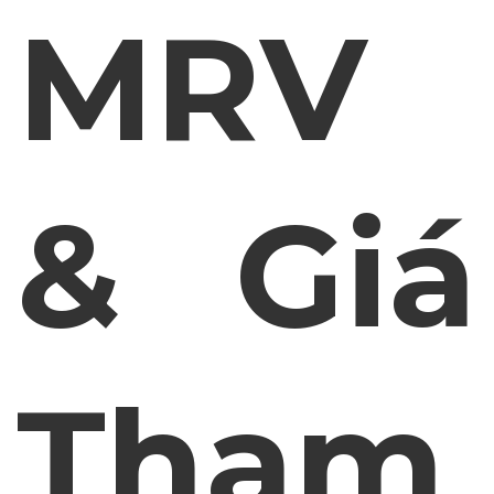
MRV
& Giá
Tham