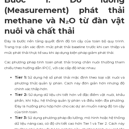
(Measurement) phát thải
methane và N₂O từ đàn vật
nuôi và chất thải
Đây là bước nền tảng quyết định độ tin cậy của toàn bộ quy trình.
Trang trại cần xác định mức phát thải baseline trước khi can thiệp và
mức phát thải thực tế sau khi áp dụng biện pháp giảm phát thải.
Các phương pháp tính toán phát thải trong chăn nuôi thường tham
chiếu theo hướng dẫn IPCC, với các cấp độ khác nhau:
Tier 1:
Sử dụng hệ số phát thải mặc định theo loại vật nuôi và
phương thức quản lý phân. Cách này đơn giản hơn nhưng độ
chính xác thấp hơn.
Tier 2:
Sử dụng dữ liệu chi tiết hơn về đặc điểm vật nuôi, khẩu
phần, khí hậu, hệ thống quản lý phân và điều kiện địa phương.
Đây là hướng phù hợp hơn cho các dự án muốn nâng độ tin cậy
của tính toán.
Tier 3:
Sử dụng phương pháp đo lường, mô hình hoặc hệ thống
dữ liệu nâng cao, có độ chi tiết cao hơn Tier 1 và Tier 2. Cách này