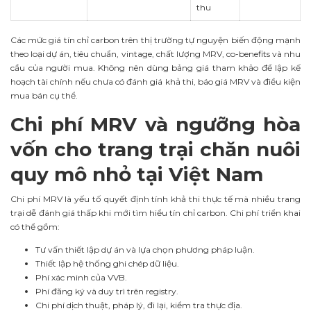
thu
Các mức giá tín chỉ carbon trên thị trường tự nguyện biến động mạnh
theo loại dự án, tiêu chuẩn, vintage, chất lượng MRV, co-benefits và nhu
cầu của người mua. Không nên dùng bảng giá tham khảo để lập kế
hoạch tài chính nếu chưa có đánh giá khả thi, báo giá MRV và điều kiện
mua bán cụ thể.
Chi phí MRV và ngưỡng hòa
vốn cho trang trại chăn nuôi
quy mô nhỏ tại Việt Nam
Chi phí MRV là yếu tố quyết định tính khả thi thực tế mà nhiều trang
trại dễ đánh giá thấp khi mới tìm hiểu tín chỉ carbon. Chi phí triển khai
có thể gồm:
Tư vấn thiết lập dự án và lựa chọn phương pháp luận.
Thiết lập hệ thống ghi chép dữ liệu.
Phí xác minh của VVB.
Phí đăng ký và duy trì trên registry.
Chi phí dịch thuật, pháp lý, đi lại, kiểm tra thực địa.