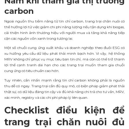
Nam khi tham gia thị trường
carbon
Ngoài nguồn thu tiềm năng từ tín chỉ carbon, trang trại chăn nuôi có
thể hưởng lợi từ việc giảm chi phí năng lượng nếu tận dụng khí biogas,
cải thiện hình ảnh thương hiệu với người mua và tăng khả năng tiếp
cận các nguồn vốn xanh trong tương lai.
Một số chuỗi cung ứng xuất khẩu và doanh nghiệp theo đuổi ESG có
xu hướng yêu cầu dữ liệu phát thải minh bạch hơn. Vì vậy, hệ thống
MRV không chỉ phục vụ mục tiêu bán tín chỉ, mà còn có thể trở thành
lợi thế cạnh tranh dài hạn cho các trang trại muốn tham gia chuỗi
cung ứng có tiêu chuẩn cao hơn.
Tuy nhiên, cần nhấn mạnh rằng tín chỉ carbon không phải là nguồn
thu dễ có ngay. Trang trại cần đủ quy mô, có biện pháp giảm phát thải
thật sự, có dữ liệu đáng tin cậy và đủ khả năng chi trả cho tư vấn, MRV,
xác minh, registry và các chi phí pháp lý liên quan.
Checklist điều kiện để
trang trại chăn nuôi đủ