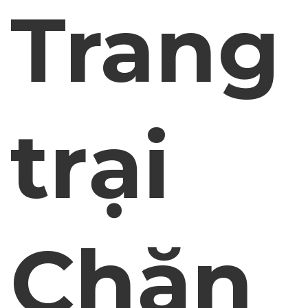
Trang
trại
Chăn