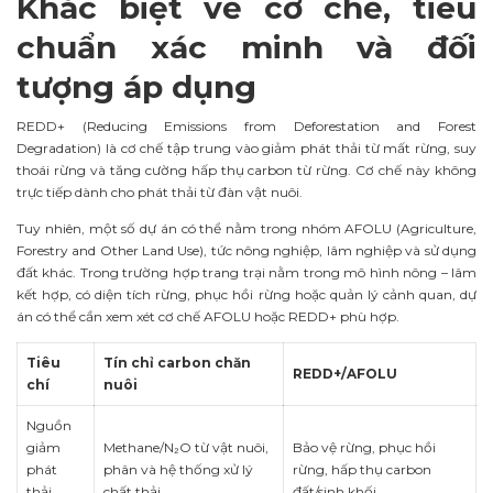
Khác biệt về cơ chế, tiêu
chuẩn xác minh và đối
tượng áp dụng
REDD+ (Reducing Emissions from Deforestation and Forest
Degradation) là cơ chế tập trung vào giảm phát thải từ mất rừng, suy
thoái rừng và tăng cường hấp thụ carbon từ rừng. Cơ chế này không
trực tiếp dành cho phát thải từ đàn vật nuôi.
Tuy nhiên, một số dự án có thể nằm trong nhóm AFOLU (Agriculture,
Forestry and Other Land Use), tức nông nghiệp, lâm nghiệp và sử dụng
đất khác. Trong trường hợp trang trại nằm trong mô hình nông – lâm
kết hợp, có diện tích rừng, phục hồi rừng hoặc quản lý cảnh quan, dự
án có thể cần xem xét cơ chế AFOLU hoặc REDD+ phù hợp.
Tiêu
Tín chỉ carbon chăn
REDD+/AFOLU
chí
nuôi
Nguồn
giảm
Methane/N₂O từ vật nuôi,
Bảo vệ rừng, phục hồi
phát
phân và hệ thống xử lý
rừng, hấp thụ carbon
thải
chất thải
đất/sinh khối