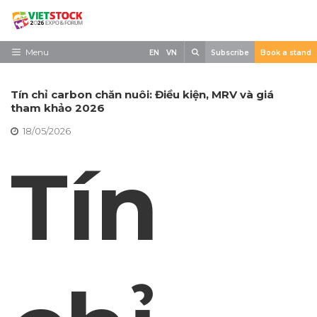
Skip
to
content
Search
Menu
EN
VN
Subscribe
Book a stand
Trang chủ
Tín chỉ carbon chăn nuôi: Điều kiện, MRV và giá
Về triển lãm
tham khảo 2026
18/05/2026
Trưng Bày
Tín
Tham Quan
Tin tức
Liên Hệ