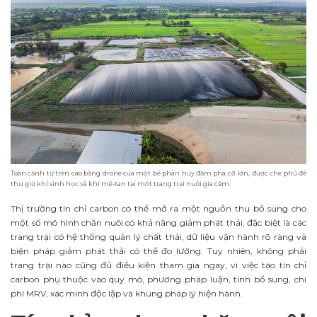
Toàn cảnh từ trên cao bằng drone của một bể phân hủy đầm phá cỡ lớn, được che phủ để
thu giữ khí sinh học và khí mê-tan tại một trang trại nuôi gia cầm.
Thị trường tín chỉ carbon có thể mở ra một nguồn thu bổ sung cho
một số mô hình chăn nuôi có khả năng giảm phát thải, đặc biệt là các
trang trại có hệ thống quản lý chất thải, dữ liệu vận hành rõ ràng và
biện pháp giảm phát thải có thể đo lường. Tuy nhiên, không phải
trang trại nào cũng đủ điều kiện tham gia ngay, vì việc tạo tín chỉ
carbon phụ thuộc vào quy mô, phương pháp luận, tính bổ sung, chi
phí MRV, xác minh độc lập và khung pháp lý hiện hành.