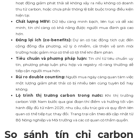
hoạt động giảm phát thải sẽ không xảy ra nếu không có doanh
thu từ carbon, hoặc chưa phải thông lệ bắt buộc trong điều kiện
hiện tại.
Chất lượng MRV:
Dữ liệu càng minh bạch, liên tục và dễ xác
minh, tín chỉ càng có khả năng được người mua đánh giá cao
hơn.
Đồng lợi ích (co-benefits):
Dự án có tác động tích cực đến
cộng đồng địa phương, xử lý ô nhiễm, cải thiện vệ sinh môi
trường hoặc giảm mùi có thể có lợi thế khi đàm phán.
Tiêu chuẩn và phương pháp luận:
Tín chỉ từ tiêu chuẩn uy
tín, phương pháp luận phù hợp và registry rõ ràng thường dễ
tiếp cận người mua hơn.
Rủi ro double counting:
Người mua ngày càng quan tâm việc
một lượng giảm phát thải có bị nhiều bên cùng tuyên bố hay
không.
Lộ trình thị trường carbon trong nước:
Khi thị trường
carbon Việt Nam bước qua giai đoạn thí điểm và hướng tới vận
hành đầy đủ từ năm 2029, nhu cầu, cấu trúc giá và quy định liên
quan có thể tiếp tục thay đổi. Trang trại cần theo dõi cập nhật từ
Bộ Nông nghiệp và Môi trường và các cơ quan có thẩm quyền.
So sánh tín chỉ carbon