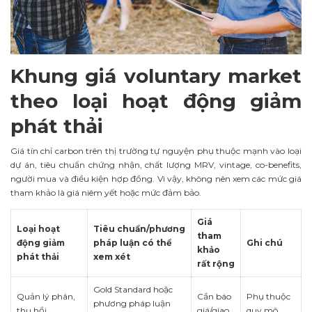
Khung giá voluntary market
theo loại hoạt động giảm
phát thải
Giá tín chỉ carbon trên thị trường tự nguyện phụ thuộc mạnh vào loại
dự án, tiêu chuẩn chứng nhận, chất lượng MRV, vintage, co-benefits,
người mua và điều kiện hợp đồng. Vì vậy, không nên xem các mức giá
tham khảo là giá niêm yết hoặc mức đảm bảo.
Giá
Loại hoạt
Tiêu chuẩn/phương
tham
động giảm
pháp luận có thể
Ghi chú
khảo
phát thải
xem xét
rất rộng
Gold Standard hoặc
Quản lý phân,
Cần báo
Phụ thuộc
phương pháp luận
thu hồi
giá/giao
quy mô,