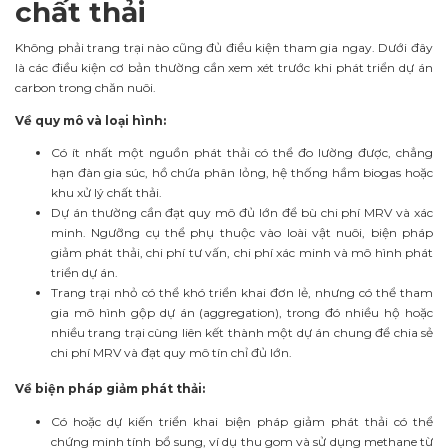
chất thải
Không phải trang trại nào cũng đủ điều kiện tham gia ngay. Dưới đây
là các điều kiện cơ bản thường cần xem xét trước khi phát triển dự án
carbon trong chăn nuôi.
Về quy mô và loại hình:
Có ít nhất một nguồn phát thải có thể đo lường được, chẳng
hạn đàn gia súc, hồ chứa phân lỏng, hệ thống hầm biogas hoặc
khu xử lý chất thải.
Dự án thường cần đạt quy mô đủ lớn để bù chi phí MRV và xác
minh. Ngưỡng cụ thể phụ thuộc vào loài vật nuôi, biện pháp
giảm phát thải, chi phí tư vấn, chi phí xác minh và mô hình phát
triển dự án.
Trang trại nhỏ có thể khó triển khai đơn lẻ, nhưng có thể tham
gia mô hình gộp dự án (aggregation), trong đó nhiều hộ hoặc
nhiều trang trại cùng liên kết thành một dự án chung để chia sẻ
chi phí MRV và đạt quy mô tín chỉ đủ lớn.
Về biện pháp giảm phát thải:
Có hoặc dự kiến triển khai biện pháp giảm phát thải có thể
chứng minh tính bổ sung, ví dụ thu gom và sử dụng methane từ