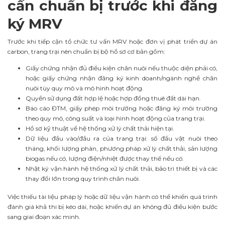
cần chuẩn bị trước khi đăng
ký MRV
Trước khi tiếp cận tổ chức tư vấn MRV hoặc đơn vị phát triển dự án
carbon, trang trại nên chuẩn bị bộ hồ sơ cơ bản gồm:
Giấy chứng nhận đủ điều kiện chăn nuôi nếu thuộc diện phải có,
hoặc giấy chứng nhận đăng ký kinh doanh/ngành nghề chăn
nuôi tùy quy mô và mô hình hoạt động.
Quyền sử dụng đất hợp lệ hoặc hợp đồng thuê đất dài hạn.
Báo cáo ĐTM, giấy phép môi trường hoặc đăng ký môi trường
theo quy mô, công suất và loại hình hoạt động của trang trại.
Hồ sơ kỹ thuật về hệ thống xử lý chất thải hiện tại.
Dữ liệu đầu vào/đầu ra của trang trại: số đầu vật nuôi theo
tháng, khối lượng phân, phương pháp xử lý chất thải, sản lượng
biogas nếu có, lượng điện/nhiệt được thay thế nếu có.
Nhật ký vận hành hệ thống xử lý chất thải, bảo trì thiết bị và các
thay đổi lớn trong quy trình chăn nuôi.
Việc thiếu tài liệu pháp lý hoặc dữ liệu vận hành có thể khiến quá trình
đánh giá khả thi bị kéo dài, hoặc khiến dự án không đủ điều kiện bước
sang giai đoạn xác minh.