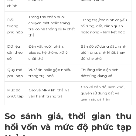
chính
Trang trại chăn nuôi
Đối
Trang trại/mô hình có yếu
chuyên biệt hoặc trang
tượng
tố rừng, đất, cảnh quan
trại có hệ thống xử lý chất
phù hợp
hoặc nông – lâm kết hợp
thải
Dữ liệu
Đàn vật nuôi, phân,
Bản đồ sử dụng đất, ranh
cần theo
biogas, hệ thống xử lý
giới rừng, sinh khối, thay
dõi
chất thải
đổi che phủ
Quy mô
Vừa/lớn hoặc gộp nhiều
Thường cần diện tích
phù hợp
trang trại nhỏ
đất/rừng đáng kể
Cao về bản đồ, sinh khối,
Mức độ
Cao về MRV khí thải và
quyền sử dụng đất và
phức tạp
vận hành trang trại
giám sát dài hạn
So sánh giá, thời gian thu
hồi vốn và mức độ phức tạp