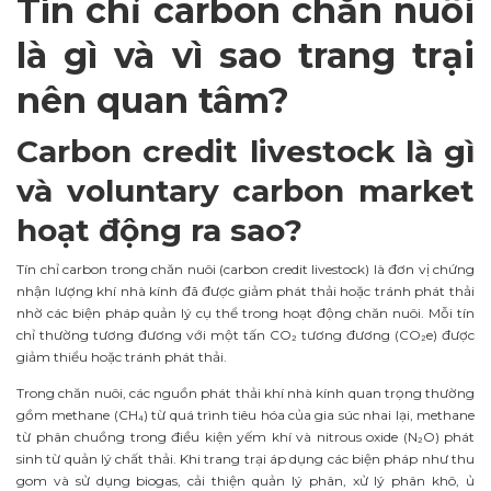
Tín chỉ carbon chăn nuôi
là gì và vì sao trang trại
nên quan tâm?
Carbon credit livestock là gì
và voluntary carbon market
hoạt động ra sao?
Tín chỉ carbon trong chăn nuôi (carbon credit livestock) là đơn vị chứng
nhận lượng khí nhà kính đã được giảm phát thải hoặc tránh phát thải
nhờ các biện pháp quản lý cụ thể trong hoạt động chăn nuôi. Mỗi tín
chỉ thường tương đương với một tấn CO₂ tương đương (CO₂e) được
giảm thiểu hoặc tránh phát thải.
Trong chăn nuôi, các nguồn phát thải khí nhà kính quan trọng thường
gồm methane (CH₄) từ quá trình tiêu hóa của gia súc nhai lại, methane
từ phân chuồng trong điều kiện yếm khí và nitrous oxide (N₂O) phát
sinh từ quản lý chất thải. Khi trang trại áp dụng các biện pháp như thu
gom và sử dụng biogas, cải thiện quản lý phân, xử lý phân khô, ủ