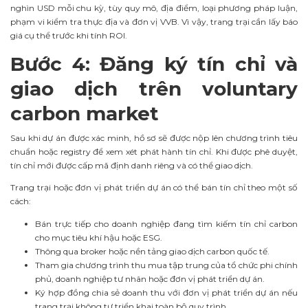
nghìn USD mỗi chu kỳ, tùy quy mô, địa điểm, loại phương pháp luận,
phạm vi kiểm tra thực địa và đơn vị VVB. Vì vậy, trang trại cần lấy báo
giá cụ thể trước khi tính ROI.
Bước 4: Đăng ký tín chỉ và
giao dịch trên voluntary
carbon market
Sau khi dự án được xác minh, hồ sơ sẽ được nộp lên chương trình tiêu
chuẩn hoặc registry để xem xét phát hành tín chỉ. Khi được phê duyệt,
tín chỉ mới được cấp mã định danh riêng và có thể giao dịch.
Trang trại hoặc đơn vị phát triển dự án có thể bán tín chỉ theo một số
cách:
Bán trực tiếp cho doanh nghiệp đang tìm kiếm tín chỉ carbon
cho mục tiêu khí hậu hoặc ESG.
Thông qua broker hoặc nền tảng giao dịch carbon quốc tế.
Tham gia chương trình thu mua tập trung của tổ chức phi chính
phủ, doanh nghiệp tư nhân hoặc đơn vị phát triển dự án.
Ký hợp đồng chia sẻ doanh thu với đơn vị phát triển dự án nếu
trang trại không tự triển khai toàn bộ quy trình.