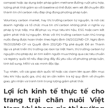
compost hoặc áp dụng biện pháp giảm methane đường ruột phù hợp,
lượng phát thải giảm so với baseline có thể được xem xét để chuyển đổi
thành tín chỉ carbon nếu đáp ứng đúng phương pháp luận.
Voluntary carbon market, hay thị trường carbon tự nguyện, là nơi các
doanh nghiệp và tổ chức mua tín chỉ carbon không phải vì nghĩa vụ
pháp lý trực tiếp, mà để phục vụ mục tiêu khí hậu, ESG hoặc cam kết
giảm phát thải tự nguyện. Khác với thị trường carbon tuân thủ trong
nước đang được hoàn thiện theo Nghị định 06/2022/NĐ-CP, Nghị định
119/2025/NĐ-CP và Quyết định 232/QĐ-TTg phê duyệt Đề án Thành
lập và phát triển thị trường các-bon tại Việt Nam, thị trường carbon tự
nguyện cho phép dự án tìm kiếm người mua thông qua các tiêu chuẩn
và registry quốc tế nếu đáp ứng đầy đủ yêu cầu về phương pháp luận,
tính bổ sung, MRV và xác minh độc lập.
Tuy nhiên, với các giao dịch quốc tế hoặc các claim liên quan đến mục
tiêu khí hậu quốc gia, chủ dự án cần kiểm tra kỹ quy định về chuyển
giao, ghi nhận và tránh tính trùng lượng giảm phát thải.
Lợi ích kinh tế thực tế cho
trang trại chăn nuôi Việt