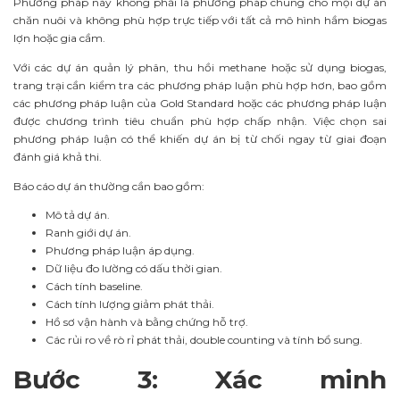
Phương pháp này không phải là phương pháp chung cho mọi dự án
chăn nuôi và không phù hợp trực tiếp với tất cả mô hình hầm biogas
lợn hoặc gia cầm.
Với các dự án quản lý phân, thu hồi methane hoặc sử dụng biogas,
trang trại cần kiểm tra các phương pháp luận phù hợp hơn, bao gồm
các phương pháp luận của Gold Standard hoặc các phương pháp luận
được chương trình tiêu chuẩn phù hợp chấp nhận. Việc chọn sai
phương pháp luận có thể khiến dự án bị từ chối ngay từ giai đoạn
đánh giá khả thi.
Báo cáo dự án thường cần bao gồm:
Mô tả dự án.
Ranh giới dự án.
Phương pháp luận áp dụng.
Dữ liệu đo lường có dấu thời gian.
Cách tính baseline.
Cách tính lượng giảm phát thải.
Hồ sơ vận hành và bằng chứng hỗ trợ.
Các rủi ro về rò rỉ phát thải, double counting và tính bổ sung.
Bước 3: Xác minh