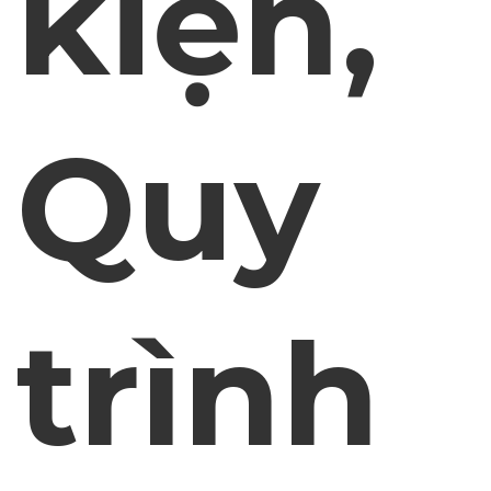
kiện,
Quy
trình