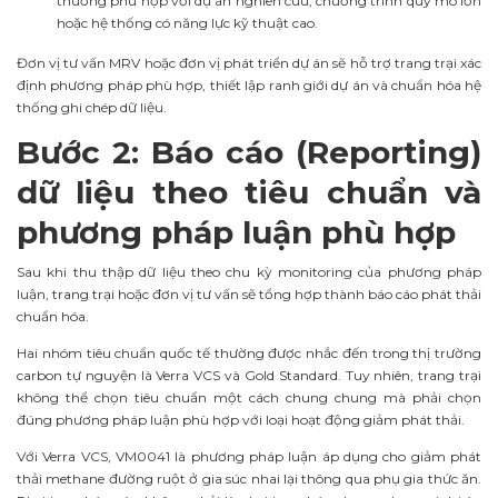
thường phù hợp với dự án nghiên cứu, chương trình quy mô lớn
hoặc hệ thống có năng lực kỹ thuật cao.
Đơn vị tư vấn MRV hoặc đơn vị phát triển dự án sẽ hỗ trợ trang trại xác
định phương pháp phù hợp, thiết lập ranh giới dự án và chuẩn hóa hệ
thống ghi chép dữ liệu.
Bước 2: Báo cáo (Reporting)
dữ liệu theo tiêu chuẩn và
phương pháp luận phù hợp
Sau khi thu thập dữ liệu theo chu kỳ monitoring của phương pháp
luận, trang trại hoặc đơn vị tư vấn sẽ tổng hợp thành báo cáo phát thải
chuẩn hóa.
Hai nhóm tiêu chuẩn quốc tế thường được nhắc đến trong thị trường
carbon tự nguyện là Verra VCS và Gold Standard. Tuy nhiên, trang trại
không thể chọn tiêu chuẩn một cách chung chung mà phải chọn
đúng phương pháp luận phù hợp với loại hoạt động giảm phát thải.
Với Verra VCS, VM0041 là phương pháp luận áp dụng cho giảm phát
thải methane đường ruột ở gia súc nhai lại thông qua phụ gia thức ăn.