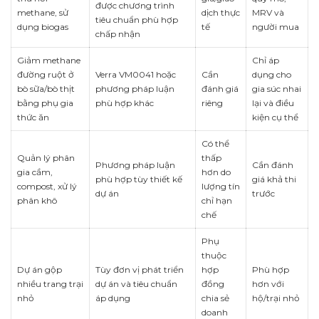
được chương trình
methane, sử
dịch thực
MRV và
tiêu chuẩn phù hợp
dụng biogas
tế
người mua
chấp nhận
Giảm methane
Chỉ áp
đường ruột ở
Verra VM0041 hoặc
Cần
dụng cho
bò sữa/bò thịt
phương pháp luận
đánh giá
gia súc nhai
bằng phụ gia
phù hợp khác
riêng
lại và điều
thức ăn
kiện cụ thể
Có thể
Quản lý phân
thấp
Phương pháp luận
Cần đánh
gia cầm,
hơn do
phù hợp tùy thiết kế
giá khả thi
compost, xử lý
lượng tín
dự án
trước
phân khô
chỉ hạn
chế
Phụ
thuộc
Dự án gộp
Tùy đơn vị phát triển
hợp
Phù hợp
nhiều trang trại
dự án và tiêu chuẩn
đồng
hơn với
nhỏ
áp dụng
chia sẻ
hộ/trại nhỏ
doanh