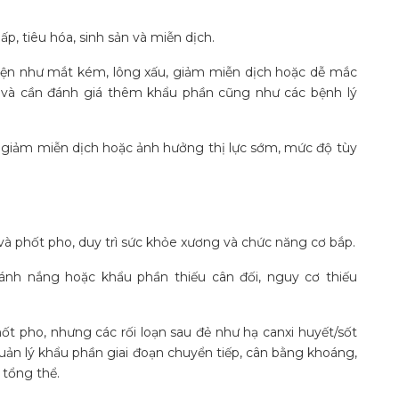
p, tiêu hóa, sinh sản và miễn dịch.
 hiện như mắt kém, lông xấu, giảm miễn dịch hoặc dễ mắc
 và cần đánh giá thêm khẩu phần cũng như các bệnh lý
y giảm miễn dịch hoặc ảnh hưởng thị lực sớm, mức độ tùy
và phốt pho, duy trì sức khỏe xương và chức năng cơ bắp.
c ánh nắng hoặc khẩu phần thiếu cân đối, nguy cơ thiếu
t pho, nhưng các rối loạn sau đẻ như hạ canxi huyết/sốt
 quản lý khẩu phần giai đoạn chuyển tiếp, cân bằng khoáng,
 tổng thể.