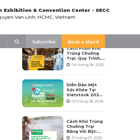
n Exhibition & Convention Center - SECC
uyen Van Linh, HCMC, Vietnam
LATEST NEWS
Search
Subscribe
Book a stand
Cách Phun Khử
Trùng Chuồng
Trại: Quy Trình,
Tần Suất Và Lưu
04 tháng 08. 2026
Ý Khi Sử Dụng
Diễn Đàn Một
Sức Khỏe Tại
Vietstock 2026:
Hướng Tới Phát
03 tháng 08. 2026
Triển Ngành
Chăn Nuôi Bền
Vững
Cách Khử Trùng
Chuồng Trại
Bằng Vôi Bột:
Cách Rải, Thời
31 tháng 07. 2026