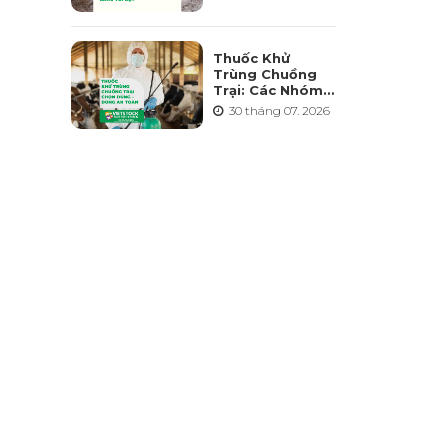
Điểm Và Những
Sai Lầm Cần
Tránh
Thuốc Khử
Trùng Chuồng
Trại: Các Nhóm
Hoạt Chất, Cách
30 tháng 07. 2026
Chọn Và Lưu Ý
An Toàn