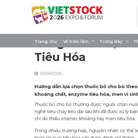
Skip
to
content
Thuốc Bổ Cho Bò:
Sung Vitamin, Kh
Trang chủ
Về triển lãm
Trưng Bày
T
Tiêu Hóa
26/06/2026
Hướng dẫn lựa chọn thuốc bổ cho bò theo 
khoáng chất, enzyme tiêu hóa, men vi sin
Thuốc bổ cho bò thường được người chăn nuôi 
nghé tiêu chảy kéo dài sau khi đã được xử lý b
chỉ do thiếu vitamin, khoáng hay men tiêu hóa.
Trong nhiều trường hợp, nguyên nhân có thể li
hoặc rối loạn tiêu hóa cần được đánh giá thêm.