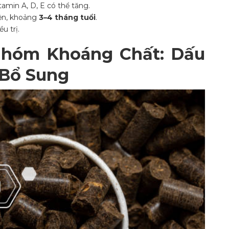
amin A, D, E có thể tăng.
iện, khoảng
3–4 tháng tuổi
.
u trị.
Nhóm Khoáng Chất: Dấu
 Bổ Sung