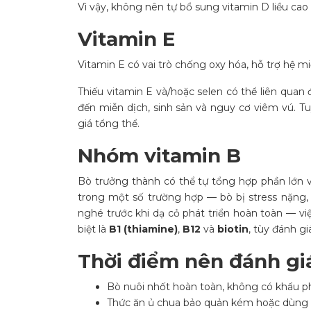
Vì vậy, không nên tự bổ sung vitamin D liều cao
Vitamin E
Vitamin E có vai trò chống oxy hóa, hỗ trợ hệ m
Thiếu vitamin E và/hoặc selen có thể liên quan
đến miễn dịch, sinh sản và nguy cơ viêm vú. Tu
giá tổng thể.
Nhóm vitamin B
Bò trưởng thành có thể tự tổng hợp phần lớn vi
trong một số trường hợp — bò bị stress nặng,
nghé trước khi dạ cỏ phát triển hoàn toàn — v
biệt là
B1 (thiamine)
,
B12
và
biotin
, tùy đánh gi
Thời điểm nên đánh gi
Bò nuôi nhốt hoàn toàn, không có khẩu p
Thức ăn ủ chua bảo quản kém hoặc dùng t