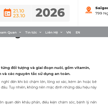
2026
Saigo
21.10
799 Ng
23.10
 Khi Nào Cần Bổ
oáng Chất và Men
ham Quan
Tin tức
Liên Hệ
VN
EN
từng đối tượng và giai đoạn nuôi, gồm vitamin,
h và các nguyên tắc sử dụng an toàn.
nghĩ đến khi bò chậm lớn, lông xơ xác, kém ăn hoặc bê
an đầu. Tuy nhiên, không nên mặc định những dấu hiệu này
ên quan đến khẩu phần, điều kiện chăm sóc, bệnh lý nền