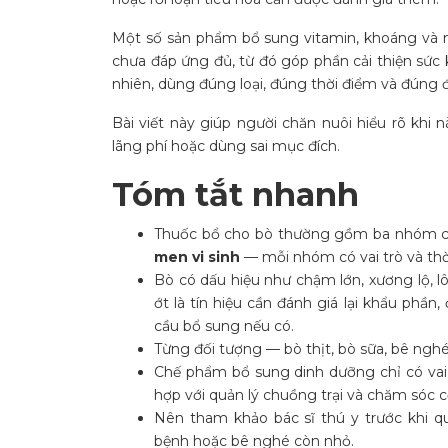
Một số sản phẩm bổ sung vitamin, khoáng và me
chưa đáp ứng đủ, từ đó góp phần cải thiện sức
nhiên, dùng đúng loại, đúng thời điểm và đúng 
Bài viết này giúp người chăn nuôi hiểu rõ khi 
lãng phí hoặc dùng sai mục đích.
Tóm tắt nhanh
Thuốc bổ cho bò thường gồm ba nhóm c
men vi sinh
— mỗi nhóm có vai trò và thờ
Bò có dấu hiệu như chậm lớn, xương lộ, l
ớt là tín hiệu cần đánh giá lại khẩu phần
cầu bổ sung nếu có.
Từng đối tượng — bò thịt, bò sữa, bê nghé
Chế phẩm bổ sung dinh dưỡng chỉ có vai 
hợp với quản lý chuồng trại và chăm sóc c
Nên tham khảo bác sĩ thú y trước khi quyế
bệnh hoặc bê nghé còn nhỏ.