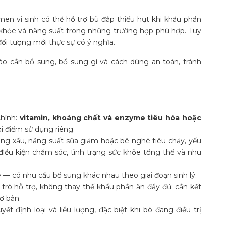
n vi sinh có thể hỗ trợ bù đắp thiếu hụt khi khẩu phần
 khỏe và năng suất trong những trường hợp phù hợp. Tuy
đối tượng mới thực sự có ý nghĩa.
nào cần bổ sung, bổ sung gì và cách dùng an toàn, tránh
hính:
vitamin, khoáng chất và enzyme tiêu hóa hoặc
i điểm sử dụng riêng.
ông xấu, năng suất sữa giảm hoặc bê nghé tiêu chảy, yếu
, điều kiện chăm sóc, tình trạng sức khỏe tổng thể và nhu
 — có nhu cầu bổ sung khác nhau theo giai đoạn sinh lý.
trò hỗ trợ, không thay thế khẩu phần ăn đầy đủ; cần kết
ơ bản.
t định loại và liều lượng, đặc biệt khi bò đang điều trị