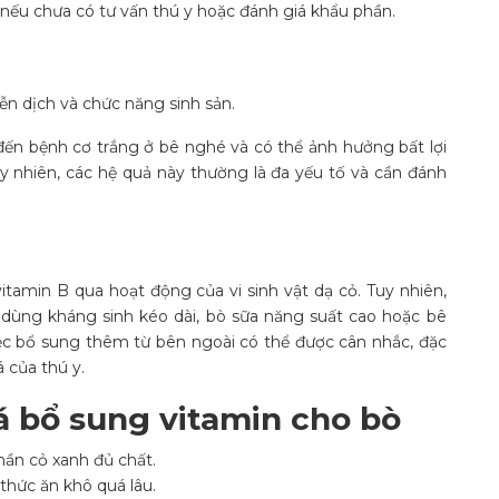
 nếu chưa có tư vấn thú y hoặc đánh giá khẩu phần.
iễn dịch và chức năng sinh sản.
 đến bệnh cơ trắng ở bê nghé và có thể ảnh hưởng bất lợi
y nhiên, các hệ quả này thường là đa yếu tố và cần đánh
tamin B qua hoạt động của vi sinh vật dạ cỏ. Tuy nhiên,
 dùng kháng sinh kéo dài, bò sữa năng suất cao hoặc bê
iệc bổ sung thêm từ bên ngoài có thể được cân nhắc, đặc
á của thú y.
á bổ sung vitamin cho bò
hần cỏ xanh đủ chất.
hức ăn khô quá lâu.