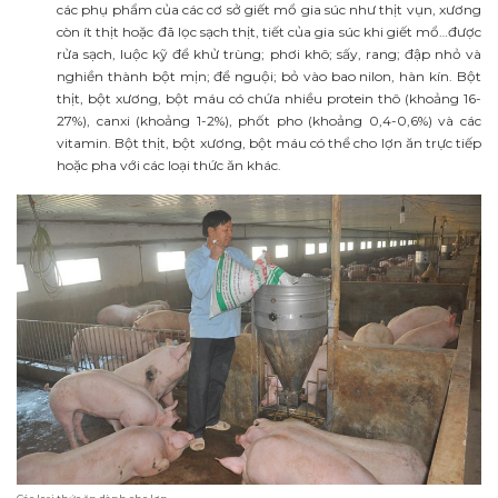
các phụ phẩm của các cơ sở giết mổ gia súc như thịt vụn, xương
còn ít thịt hoặc đã lọc sạch thịt, tiết của gia súc khi giết mổ…được
rửa sạch, luộc kỹ để khử trùng; phơi khô; sấy, rang; đập nhỏ và
nghiền thành bột mịn; để nguội; bỏ vào bao nilon, hàn kín. Bột
thịt, bột xương, bột máu có chứa nhiều protein thô (khoảng 16-
27%), canxi (khoảng 1-2%), phốt pho (khoảng 0,4-0,6%) và các
vitamin. Bột thịt, bột xương, bột máu có thể cho lợn ăn trực tiếp
hoặc pha với các loại thức ăn khác.