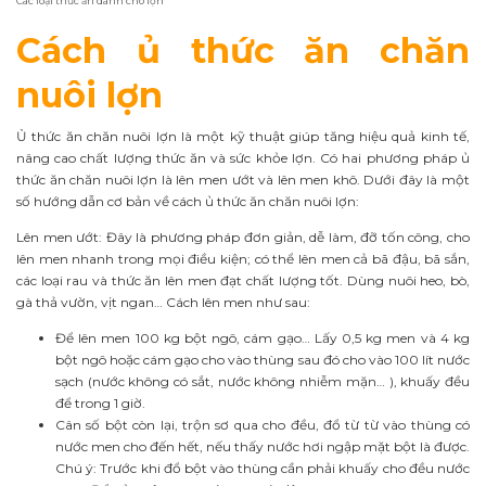
Các loại thức ăn dành cho lợn
Cách ủ thức ăn chăn
nuôi lợn
Ủ thức ăn chăn nuôi lợn là một kỹ thuật giúp tăng hiệu quả kinh tế,
nâng cao chất lượng thức ăn và sức khỏe lợn. Có hai phương pháp ủ
thức ăn chăn nuôi lợn là lên men ướt và lên men khô. Dưới đây là một
số hướng dẫn cơ bản về cách ủ thức ăn chăn nuôi lợn:
Lên men ướt: Đây là phương pháp đơn giản, dễ làm, đỡ tốn công, cho
lên men nhanh trong mọi điều kiện; có thể lên men cả bã đậu, bã sắn,
các loại rau và thức ăn lên men đạt chất lượng tốt. Dùng nuôi heo, bò,
gà thả vườn, vịt ngan… Cách lên men như sau:
Để lên men 100 kg bột ngô, cám gạo… Lấy 0,5 kg men và 4 kg
bột ngô hoặc cám gạo cho vào thùng sau đó cho vào 100 lít nước
sạch (nước không có sắt, nước không nhiễm mặn… ), khuấy đều
để trong 1 giờ.
Cân số bột còn lại, trộn sơ qua cho đều, đổ từ từ vào thùng có
nước men cho đến hết, nếu thấy nước hơi ngập mặt bột là được.
Chú ý: Trước khi đổ bột vào thùng cần phải khuấy cho đều nước