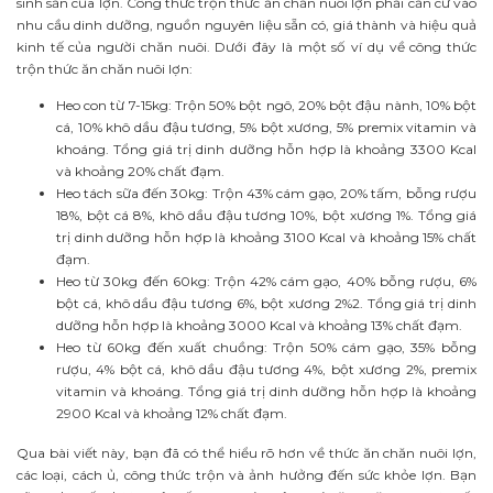
sinh sản của lợn. Công thức trộn thức ăn chăn nuôi lợn phải căn cứ vào
nhu cầu dinh dưỡng, nguồn nguyên liệu sẵn có, giá thành và hiệu quả
kinh tế của người chăn nuôi. Dưới đây là một số ví dụ về công thức
trộn thức ăn chăn nuôi lợn:
Heo con từ 7-15kg: Trộn 50% bột ngô, 20% bột đậu nành, 10% bột
cá, 10% khô dầu đậu tương, 5% bột xương, 5% premix vitamin và
khoáng. Tổng giá trị dinh dưỡng hỗn hợp là khoảng 3300 Kcal
và khoảng 20% chất đạm.
Heo tách sữa đến 30kg: Trộn 43% cám gạo, 20% tấm, bỗng rượu
18%, bột cá 8%, khô dầu đậu tương 10%, bột xương 1%. Tổng giá
trị dinh dưỡng hỗn hợp là khoảng 3100 Kcal và khoảng 15% chất
đạm.
Heo từ 30kg đến 60kg: Trộn 42% cám gạo, 40% bỗng rượu, 6%
bột cá, khô dầu đậu tương 6%, bột xương 2%2. Tổng giá trị dinh
dưỡng hỗn hợp là khoảng 3000 Kcal và khoảng 13% chất đạm.
Heo từ 60kg đến xuất chuồng: Trộn 50% cám gạo, 35% bỗng
rượu, 4% bột cá, khô dầu đậu tương 4%, bột xương 2%, premix
vitamin và khoáng. Tổng giá trị dinh dưỡng hỗn hợp là khoảng
2900 Kcal và khoảng 12% chất đạm.
Qua bài viết này, bạn đã có thể hiểu rõ hơn về thức ăn chăn nuôi lợn,
các loại, cách ủ, công thức trộn và ảnh hưởng đến sức khỏe lợn. Bạn