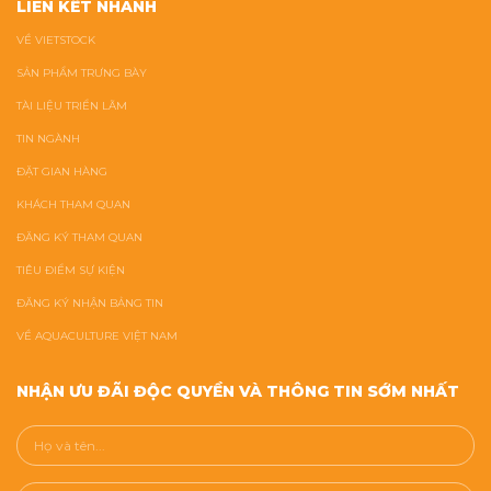
LIÊN KẾT NHANH
VỀ VIETSTOCK
SẢN PHẨM TRƯNG BÀY
TÀI LIỆU TRIỂN LÃM
TIN NGÀNH
ĐẶT GIAN HÀNG
KHÁCH THAM QUAN
ĐĂNG KÝ THAM QUAN
TIÊU ĐIỂM SỰ KIỆN
ĐĂNG KÝ NHẬN BẢNG TIN
VỀ AQUACULTURE VIỆT NAM
NHẬN ƯU ĐÃI ĐỘC QUYỀN VÀ THÔNG TIN SỚM NHẤT