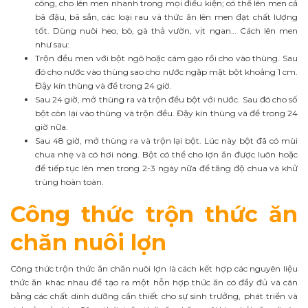
công, cho lên men nhanh trong mọi điều kiện; có thể lên men cả
bã đậu, bã sắn, các loại rau và thức ăn lên men đạt chất lượng
tốt. Dùng nuôi heo, bò, gà thả vườn, vịt ngan… Cách lên men
như sau:
Trộn đều men với bột ngô hoặc cám gạo rồi cho vào thùng. Sau
đó cho nước vào thùng sao cho nước ngập mặt bột khoảng 1 cm.
Đậy kín thùng và để trong 24 giờ.
Sau 24 giờ, mở thùng ra và trộn đều bột với nước. Sau đó cho số
bột còn lại vào thùng và trộn đều. Đậy kín thùng và để trong 24
giờ nữa.
Sau 48 giờ, mở thùng ra và trộn lại bột. Lúc này bột đã có mùi
chua nhẹ và có hơi nóng. Bột có thể cho lợn ăn được luôn hoặc
để tiếp tục lên men trong 2-3 ngày nữa để tăng độ chua và khử
trùng hoàn toàn.
Công thức trộn thức ăn
chăn nuôi lợn
Công thức trộn thức ăn chăn nuôi lợn là cách kết hợp các nguyên liệu
thức ăn khác nhau để tạo ra một hỗn hợp thức ăn có đầy đủ và cân
bằng các chất dinh dưỡng cần thiết cho sự sinh trưởng, phát triển và