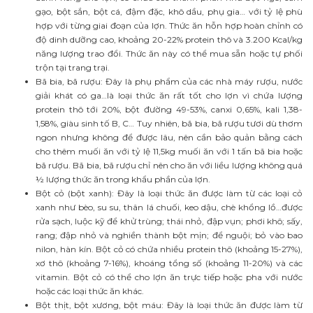
gạo, bột sắn, bột cá, đậm đặc, khô dầu, phụ gia… với tỷ lệ phù
hợp với từng giai đoạn của lợn. Thức ăn hỗn hợp hoàn chỉnh có
độ dinh dưỡng cao, khoảng 20-22% protein thô và 3.200 Kcal/kg
năng lượng trao đổi. Thức ăn này có thể mua sẵn hoặc tự phối
trộn tại trang trại.
Bã bia, bã rượu: Đây là phụ phẩm của các nhà máy rượu, nước
giải khát có ga…là loại thức ăn rất tốt cho lợn vì chứa lượng
protein thô tới 20%, bột đường 49-53%, canxi 0,65%, kali 1,38-
1,58%, giàu sinh tố B, C… Tuy nhiên, bã bia, bã rượu tươi dù thơm
ngon nhưng không để được lâu, nên cần bảo quản bằng cách
cho thêm muối ăn với tỷ lệ 11,5kg muối ăn với 1 tấn bã bia hoặc
bã rượu. Bã bia, bã rượu chỉ nên cho ăn với liều lượng không quá
½ lượng thức ăn trong khẩu phần của lợn.
Bột cỏ (bột xanh): Đây là loại thức ăn được làm từ các loại cỏ
xanh như bèo, su su, thân lá chuối, keo dậu, chè khổng lồ…được
rửa sạch, luộc kỹ để khử trùng; thái nhỏ, đập vụn; phơi khô; sấy,
rang; đập nhỏ và nghiền thành bột mịn; để nguội; bỏ vào bao
nilon, hàn kín. Bột cỏ có chứa nhiều protein thô (khoảng 15-27%),
xơ thô (khoảng 7-16%), khoáng tổng số (khoảng 11-20%) và các
vitamin. Bột cỏ có thể cho lợn ăn trực tiếp hoặc pha với nước
hoặc các loại thức ăn khác.
Bột thịt, bột xương, bột máu: Đây là loại thức ăn được làm từ