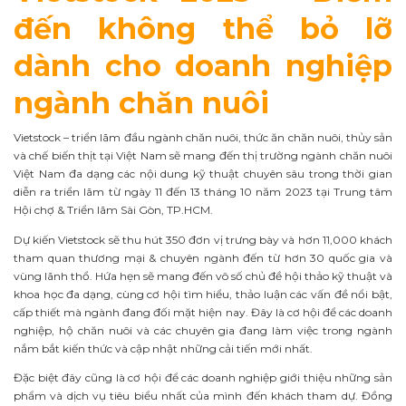
đến không thể bỏ lỡ
dành cho doanh nghiệp
ngành chăn nuôi
Vietstock – triển lãm đầu ngành chăn nuôi, thức ăn chăn nuôi, thủy sản
và chế biến thịt tại Việt Nam sẽ mang đến thị trường ngành chăn nuôi
Việt Nam đa dạng các nội dung kỹ thuật chuyên sâu trong thời gian
diễn ra triển lãm từ ngày 11 đến 13 tháng 10 năm 2023 tại Trung tâm
Hội chợ & Triển lãm Sài Gòn, TP.HCM.
Dự kiến Vietstock sẽ thu hút 350 đơn vị trưng bày và hơn 11,000 khách
tham quan thương mại & chuyên ngành đến từ hơn 30 quốc gia và
vùng lãnh thổ. Hứa hẹn sẽ mang đến vô số chủ đề hội thảo kỹ thuật và
khoa học đa dạng, cùng cơ hội tìm hiểu, thảo luận các vấn đề nổi bật,
cấp thiết mà ngành đang đối mặt hiện nay. Đây là cơ hội để các doanh
nghiệp, hộ chăn nuôi và các chuyên gia đang làm việc trong ngành
nắm bắt kiến thức và cập nhật những cải tiến mới nhất.
Đặc biệt đây cũng là cơ hội để các doanh nghiệp giới thiệu những sản
phẩm và dịch vụ tiêu biểu nhất của mình đến khách tham dự. Đồng