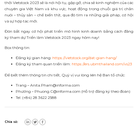
thời Vietstock 2023 sẽ là nơi hội tụ, gặp gỡ, chia sẻ kinh nghiệm của các
chuyên gia Việt Nam và khu vực, hoạt động trong chuỗi giá trị chăn
nuôi – thủy sản – chế biến thịt, qua đó tìm ra những giải pháp, cơ hội
và sự hợp tác mới.
Đón bắt ngay cơ hội phát triển mô hình kinh doanh bằng cách đăng
ký tham dự Triển lãm Vietstock 2023 ngay hôm nay!
Box thông tin:
Đăng ký gian hàng:
https://vietstock.org/dat-gian-hang/
Đăng ký tham quan triển lãm:
https://ers.ubmthailand.com/vs23
Để biết thêm thông tin chi tiết, Quý vị vui lòng liên hệ Ban tổ chức:
Trang –
Anita.Pham@informa.com
Phương –
Phuong.C@informa.com
(Hỗ trợ đăng ký theo đoàn)
Tel: (+84) 28 3622 2588
Chia sẻ: