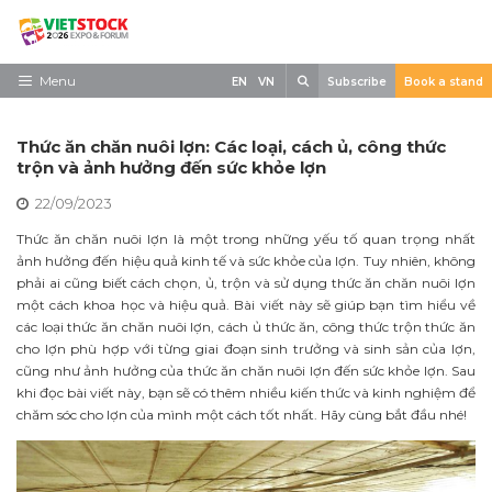
Skip
to
content
Search
Menu
EN
VN
Subscribe
Book a stand
Trang chủ
Thức ăn chăn nuôi lợn: Các loại, cách ủ, công thức
Về triển lãm
trộn và ảnh hưởng đến sức khỏe lợn
22/09/2023
Trưng Bày
Thức ăn chăn nuôi lợn là một trong những yếu tố quan trọng nhất
Tham Quan
ảnh hưởng đến hiệu quả kinh tế và sức khỏe của lợn. Tuy nhiên, không
phải ai cũng biết cách chọn, ủ, trộn và sử dụng thức ăn chăn nuôi lợn
Tin tức
một cách khoa học và hiệu quả. Bài viết này sẽ giúp bạn tìm hiểu về
các loại thức ăn chăn nuôi lợn, cách ủ thức ăn, công thức trộn thức ăn
Liên Hệ
cho lợn phù hợp với từng giai đoạn sinh trưởng và sinh sản của lợn,
cũng như ảnh hưởng của thức ăn chăn nuôi lợn đến sức khỏe lợn. Sau
khi đọc bài viết này, bạn sẽ có thêm nhiều kiến thức và kinh nghiệm để
chăm sóc cho lợn của mình một cách tốt nhất. Hãy cùng bắt đầu nhé!