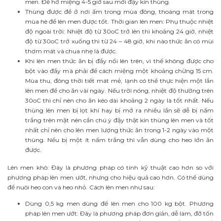
men. Để hở miệng 4-5 giờ sau mới đậy kín thùng.
Thùng được để ở nơi ấm trong mùa đông, thoáng mát trong
mùa hè để lên men được tốt. Thời gian lên men: Phụ thuộc nhiệt
độ ngoài trời: Nhiệt độ từ 30oC trở lên thì khoảng 24 giờ, nhiệt
độ từ 30oC trở xuống thì từ 24 – 48 giờ, khi nào thức ăn có mùi
thơm mát và chua nhẹ là được.
Khi lên men thức ăn bị đẩy nổi lên trên, vì thế không được cho
bột vào đầy mà phải để cách miệng một khoảng chừng 15 cm.
Mùa thu, đông thời tiết mát mẻ, lạnh có thể thực hiện một lần
lên men để cho ăn vài ngày. Nếu trời nóng, nhiệt độ thường trên
30oC thì chỉ nên cho ăn kéo dài khoảng 2 ngày là tốt nhất. Nếu
thùng lên men bị lọt khí hay bị mở ra nhiều lần sẽ dễ bị nấm
trắng trên mặt nên cần chú ý đậy thật kín thùng lên men và tốt
nhất chỉ nên cho lên men lượng thức ăn trong 1-2 ngày vào một
thùng. Nếu bị một ít nấm trắng thì vẫn dùng cho heo lớn ăn
được.
Lên men khô: Đây là phương pháp có tính kỹ thuật cao hơn so với
phương pháp lên men ướt, nhưng cho hiệu quả cao hơn. Có thể dùng
để nuôi heo con và heo nhỏ. Cách lên men như sau:
Dùng 0,5 kg men dùng để lên men cho 100 kg bột. Phương
pháp lên men ướt: Đây là phương pháp đơn giản, dễ làm, đỡ tốn