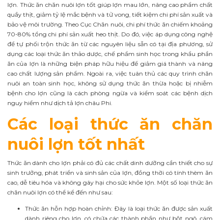
lợn. Thức ăn chăn nuôi lợn tốt giúp lợn mau lớn, nâng cao phẩm chất
quầy thịt, giảm tỷ lệ mắc bệnh và tử vong, tiết kiệm chi phí sản xuất và
bảo vệ môi trường. Theo Cục Chăn nuôi, chi phí thức ăn chiếm khoảng
70-80% tổng chi phí sản xuất heo thịt. Do đó, việc áp dụng công nghệ
để tự phối trộn thức ăn từ các nguyên liệu sẵn có tại địa phương, sử
dụng các loại thức ăn thảo dược, chế phẩm sinh học trong khẩu phần
ăn của lợn là những biện pháp hữu hiệu để giảm giá thành và nâng
cao chất lượng sản phẩm. Ngoài ra, việc tuân thủ các quy trình chăn
nuôi an toàn sinh học, không sử dụng thức ăn thừa hoặc bị nhiễm
bệnh cho lợn cũng là cách phòng ngừa và kiểm soát các bệnh dịch
nguy hiểm như dịch tả lợn châu Phi.
Các loại thức ăn chăn
nuôi lợn tốt nhất
Thức ăn dành cho lợn phải có đủ các chất dinh dưỡng cần thiết cho sự
sinh trưởng, phát triển và sinh sản của lợn, đồng thời có tính thèm ăn
cao, dễ tiêu hóa và không gây hại cho sức khỏe lợn. Một số loại thức ăn
chăn nuôi lợn có thể kể đến như sau:
Thức ăn hỗn hợp hoàn chỉnh: Đây là loại thức ăn được sản xuất
dành riêng cho lợn, có chứa các thành phần như bột ngô, cám