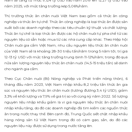
Nam sẽ tăng từ mức 9,124 tỷ USD vào năm 2019 lên 12,27 tỷ USD vào
năm 2025, với mức tăng trưởng kép 5,06%/năm.
Thị trường thức ăn chăn nuôi Việt Nam bao gồm cả thức ăn công
nghiệp và thức ăn tự chế. Thức ăn công nghiệp là loại thức ăn được sản
xuất bởi các doanh nghiệp theo các tiêu chuẩn kỹ thuật và chất lượng.
Thức ăn tự chế là loại thức ăn được các hộ chăn nuôi tự pha chế từ các
nguyên liệu có sẵn hoặc mua từ các nhà cung cấp khác. Theo Hiệp hội
Chăn nuôi gia cầm Việt Nam, nhu cầu nguyên liệu thức ăn chăn nuôi
của Việt Nam sẽ là khoảng 28-30 triệu tấn/năm trong 5 năm tới, trị giá
12-13 tỷ USD với mức tăng trưởng trung bình 11-12%/năm; trong đó quá
nửa sản lượng nguyên liệu thức ăn chăn nuôi (14,5-15 triệu tấn) sẽ dành
cho ngành gia cầm.
Theo Cục Chăn nuôi (Bộ Nông nghiệp và Phát triển nông thôn), 6
tháng đầu năm 2023, Việt Nam nhập khẩu 8,2 triệu tấn thức ăn gia
súc và nguyên liệu thức ăn chăn nuôi (tương đương 3,4 tỷ USD), giảm
3,3% về khối lượng và 7,9% về giá trị so với cùng kỳ năm 2022. Số lượng
nguyên liệu nhập khẩu giảm là vì giá nguyên liệu thức ăn chăn nuôi
nhập khẩu tăng, do đó các doanh nghiệp đã tìm kiếm các nguồn thức
ăn trong nước thay thế. Bên cạnh đó, Trung Quốc siết chặt nhập khẩu
hàng nông sản từ Việt Nam trong đó có cám gạo, sắn, do đó các
nguyên liệu này được sử dụng trong nước tăng lên.