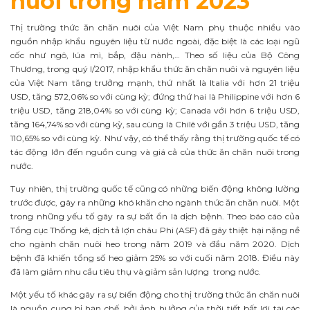
nuôi trong năm 2023
Thị trường thức ăn chăn nuôi của Việt Nam phụ thuộc nhiều vào
nguồn nhập khẩu nguyên liệu từ nước ngoài, đặc biệt là các loại ngũ
cốc như ngô, lúa mì, bắp, đậu nành,… Theo số liệu của Bộ Công
Thương, trong quý I/2017, nhập khẩu thức ăn chăn nuôi và nguyên liệu
của Việt Nam tăng trưởng mạnh, thứ nhất là Italia với hơn 21 triệu
USD, tăng 572,06% so với cùng kỳ; đứng thứ hai là Philippine với hơn 6
triệu USD, tăng 218,04% so với cùng kỳ; Canada với hơn 6 triệu USD,
tăng 164,74% so với cùng kỳ, sau cùng là Chilê với gần 3 triệu USD, tăng
110,65% so với cùng kỳ. Như vậy, có thể thấy rằng thị trường quốc tế có
tác động lớn đến nguồn cung và giá cả của thức ăn chăn nuôi trong
nước.
Tuy nhiên, thị trường quốc tế cũng có những biến động không lường
trước được, gây ra những khó khăn cho ngành thức ăn chăn nuôi. Một
trong những yếu tố gây ra sự bất ổn là dịch bệnh. Theo báo cáo của
Tổng cục Thống kê, dịch tả lợn châu Phi (ASF) đã gây thiệt hại nặng nề
cho ngành chăn nuôi heo trong năm 2019 và đầu năm 2020. Dịch
bệnh đã khiến tổng số heo giảm 25% so với cuối năm 2018. Điều này
đã làm giảm nhu cầu tiêu thụ và giảm sản lượng trong nước.
Một yếu tố khác gây ra sự biến động cho thị trường thức ăn chăn nuôi
là nguồn cung bị hạn chế, bởi ảnh hưởng của thời tiết bất lợi tại các