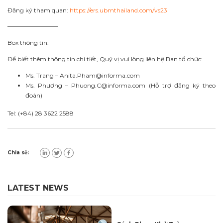
Đăng ký tham quan:
https://ers.ubmthailand.com/vs23
————————–
Box thông tin:
Để biết thêm thông tin chi tiết, Quý vị vui lòng liên hệ Ban tổ chức:
Ms. Trang –
Anita.Pham@informa.com
Ms. Phương –
Phuong.C@informa.com
(Hỗ trợ đăng ký theo
đoàn)
Tel: (+84) 28 3622 2588
Chia sẻ:
LATEST NEWS