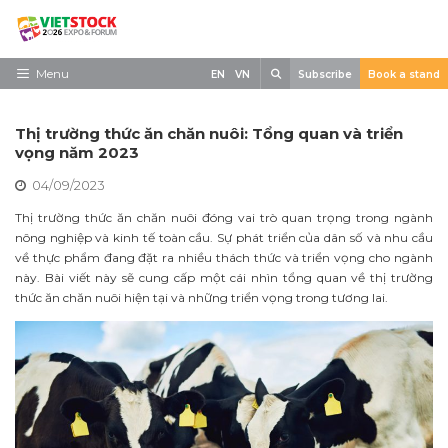
Skip
to
content
Search
Menu
EN
VN
Subscribe
Book a stand
Trang chủ
Thị trường thức ăn chăn nuôi: Tổng quan và triển
Về triển lãm
vọng năm 2023
04/09/2023
Trưng Bày
Thị trường thức ăn chăn nuôi đóng vai trò quan trọng trong ngành
Tham Quan
nông nghiệp và kinh tế toàn cầu. Sự phát triển của dân số và nhu cầu
về thực phẩm đang đặt ra nhiều thách thức và triển vọng cho ngành
Tin tức
này. Bài viết này sẽ cung cấp một cái nhìn tổng quan về thị trường
thức ăn chăn nuôi hiện tại và những triển vọng trong tương lai.
Liên Hệ