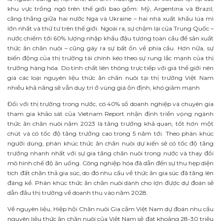
khu vực trồng ngô trên thế giới bao gồm: Mỹ, Argentina và Brazil;
căng thẳng giữa hai nước Nga và Ukraine – hai nhà xuất khẩu lúa mì
lớn nhất và thứ tư trên thế giới. Ngoài ra, sự chậm lại của Trung Quốc –
nước chiếm tới 60% lượng nhập khẩu đậu tương toàn cầu để sản xuất
thức ăn chăn nuôi – cũng gây ra sự bất ổn về phía cầu. Hơn nữa, sự
biến động của thị trường tài chính kéo theo sự rung lắc mạnh của thị
trường hàng hóa. Do tính chất liên thông trực tiếp với giá thế giới nên
giá các loại nguyên liệu thức ăn chăn nuôi tại thị trường Việt Nam
nhiều khả năng sẽ vẫn duy trì ở vùng giá ổn định, khó giảm mạnh
Đối với thị trường trong nước, có 40% số doanh nghiệp và chuyên gia
tham gia khảo sát của Vietnam Report nhận định triển vọng ngành
thức ăn chăn nuôi năm 2023 là tăng trưởng khả quan, tốt hơn một
chút và có tốc độ tăng trưởng cao trong 5 năm tới. Theo phân khúc
người dùng, phân khúc thức ăn chăn nuôi dự kiến ​​sẽ có tốc độ tăng
trưởng nhanh nhất với sự gia tăng chăn nuôi trong nước và thay đổi
mô hình chế độ ăn uống. Công nghiệp hóa đã dẫn đến sự thu hẹp diện
tích đất chăn thả gia súc, do đó nhu cầu về thức ăn gia súc đã tăng lên
đáng kể. Phân khúc thức ăn chăn nuôi dành cho lợn được dự đoán sẽ
dẫn đầu thị trường về doanh thu vào năm 2028.
Về nguyên liệu, Hiệp hội Chăn nuôi Gia cầm Việt Nam dự đoán nhu cầu
nguyên liệu thức ăn chăn nuôi của Việt Nam sẽ đạt khoảng 28-30 triệu