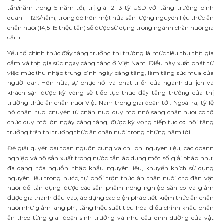
tấn/năm trong 5 năm tới, trị giá 12-13 tỷ USD với tăng trưởng bình
quân 11-12%/năm, trong đó hơn một nửa sản lượng nguyên liệu thức ăn
chăn nuôi (14,5-15 triệu tấn) sẽ được sử dụng trong ngành chăn nuôi gia
cầm.
Yếu tố chính thúc đẩy tăng trưởng thị trường là mức tiêu thụ thịt gia
cầm và thịt gia súc ngày càng tăng ở Việt Nam. Điều này xuất phát từ
việc mức thu nhập trung bình ngày càng tăng, làm tăng sức mua của
người dân. Hơn nữa, sự phục hồi và phát triển của ngành du lịch và
khách sạn được kỳ vọng sẽ tiếp tục thúc đẩy tăng trưởng của thị
trường thức ăn chăn nuôi Việt Nam trong giai đoạn tới. Ngoài ra, tỷ lệ
hộ chăn nuôi chuyển từ chăn nuôi quy mô nhỏ sang chăn nuôi có tổ
chức quy mô lớn ngày càng tăng, được kỳ vọng tiếp tục cơ hội tăng
trưởng trên thị trường thức ăn chăn nuôi trong những năm tới.
Để giải quyết bài toán nguồn cung và chi phí nguyên liệu, các doanh
nghiệp và hộ sản xuất trong nước cần áp dụng một số giải pháp như:
đa dạng hóa nguồn nhập khẩu nguyên liệu, khuyến khích sử dụng
nguyên liệu trong nước, tự phối trộn thức ăn chăn nuôi cho đàn vật
nuôi để tận dụng được các sản phẩm nông nghiệp sẵn có và giảm
được giá thành đầu vào, áp dụng các biện pháp tiết kiệm thức ăn chăn
nuôi như giảm lãng phí, tăng hiệu suất tiêu hóa, điều chỉnh khẩu phần
ăn theo từng giai đoạn sinh trưởng và nhu cầu dinh dưỡng của vật