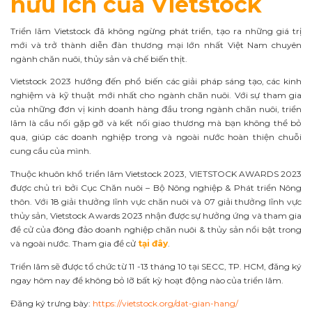
hữu ích của Vietstock
Triển lãm Vietstock đã không ngừng phát triển, tạo ra những giá trị
mới và trở thành diễn đàn thương mại lớn nhất Việt Nam chuyên
ngành chăn nuôi, thủy sản và chế biến thịt.
Vietstock 2023 hướng đến phổ biến các giải pháp sáng tạo, các kinh
nghiệm và kỹ thuật mới nhất cho ngành chăn nuôi. Với sự tham gia
của những đơn vị kinh doanh hàng đầu trong ngành chăn nuôi, triển
lãm là cầu nối gặp gỡ và kết nối giao thương mà bạn không thể bỏ
qua, giúp các doanh nghiệp trong và ngoài nước hoàn thiện chuỗi
cung cầu của mình.
Thuộc khuôn khổ triển lãm Vietstock 2023, VIETSTOCK AWARDS 2023
được chủ trì bởi Cục Chăn nuôi – Bộ Nông nghiệp & Phát triển Nông
thôn. Với 18 giải thưởng lĩnh vực chăn nuôi và 07 giải thưởng lĩnh vực
thủy sản, Vietstock Awards 2023 nhận được sự hưởng ứng và tham gia
đề cử của đông đảo doanh nghiệp chăn nuôi & thủy sản nổi bật trong
và ngoài nước. Tham gia đề cử
tại đây
.
Triển lãm sẽ được tổ chức từ 11 -13 tháng 10 tại SECC, TP. HCM, đăng ký
ngay hôm nay để không bỏ lỡ bất kỳ hoạt động nào của triển lãm.
Đăng ký trưng bày:
https://vietstock.org/dat-gian-hang/