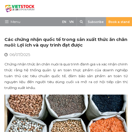
Skip
to
content
Search
Menu
EN
VN
Subscribe
Book a stand
Trang chủ
Các chứng nhận quốc tế trong sản xuất thức ăn chăn
Về triển lãm
nuôi: Lợi ích và quy trình đạt được
06/07/2025
Trưng Bày
Chứng nhận thức ăn chăn nuôi là quá trình đánh giá và xác nhận chính
Tham Quan
thức rằng hệ thống quản lý an toàn thực phẩm của doanh nghiệp
tuân thủ các tiêu chuẩn quốc tế, đảm bảo sản phẩm an toàn từ
Tin tức
nguyên liệu đến người tiêu dùng cuối và mở ra cơ hội tiếp cận thị
trường xuất khẩu.
Liên Hệ