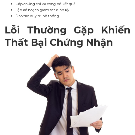
Cấp chứng chỉ và công bố kết quả
Lập kế hoạch giám sát định kỳ
Đào tạo duy trì hệ thống
Lỗi Thường Gặp Khiến
Thất Bại Chứng Nhận