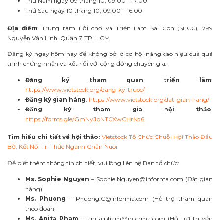
Thứ Năm ngày 09 tháng 10, 09:00 – 17:00
Thứ Sáu ngày 10 tháng 10, 09:00 – 16:00
Địa điểm
: Trung tâm Hội chợ và Triển Lãm Sài Gòn (SECC), 799
Nguyễn Văn Linh, Quận 7, TP. HCM
Đăng ký ngay hôm nay để không bỏ lỡ cơ hội nâng cao hiệu quả quá
trình chứng nhận và kết nối với cộng đồng chuyên gia:
Đăng ký tham quan triển lãm
:
https://www.vietstock.org/dang-ky-truoc/
Đăng ký gian hàng
:
https://www.vietstock.org/dat-gian-hang/
Đăng ký tham gia hội thảo
:
https://forms.gle/GmNyJpNTCXwCHrNd6
Tìm hiểu chi tiết về hội thảo:
Vietstock Tổ Chức Chuỗi Hội Thảo Đầu
Bờ, Kết Nối Tri Thức Ngành Chăn Nuôi
Để biết thêm thông tin chi tiết, vui lòng liên hệ Ban tổ chức:
Ms. Sophie Nguyen
–
Sophie.Nguyen@informa.com
(Đặt gian
hàng)
Ms. Phuong
–
Phuong.C@informa.com
(Hỗ trợ tham quan
theo đoàn)
Ms. Anita Pham
–
anita.pham@informa.com
(Hỗ trợ truyền