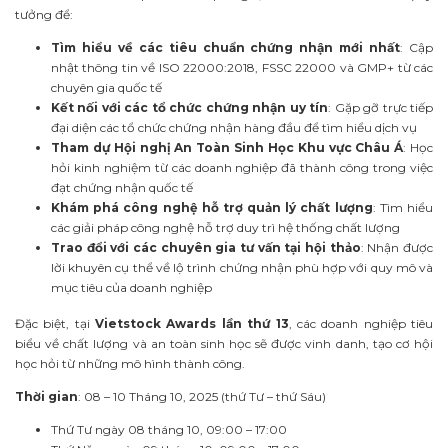
tưởng để:
Tìm hiểu về các tiêu chuẩn chứng nhận mới nhất
: Cập
nhật thông tin về ISO 22000:2018, FSSC 22000 và GMP+ từ các
chuyên gia quốc tế
Kết nối với các tổ chức chứng nhận uy tín
: Gặp gỡ trực tiếp
đại diện các tổ chức chứng nhận hàng đầu để tìm hiểu dịch vụ
Tham dự Hội nghị An Toàn Sinh Học Khu vực Châu Á
: Học
hỏi kinh nghiệm từ các doanh nghiệp đã thành công trong việc
đạt chứng nhận quốc tế
Khám phá công nghệ hỗ trợ quản lý chất lượng
: Tìm hiểu
các giải pháp công nghệ hỗ trợ duy trì hệ thống chất lượng
Trao đổi với các chuyên gia tư vấn tại hội thảo
: Nhận được
lời khuyên cụ thể về lộ trình chứng nhận phù hợp với quy mô và
mục tiêu của doanh nghiệp
Đặc biệt, tại
Vietstock Awards lần thứ 13
, các doanh nghiệp tiêu
biểu về chất lượng và an toàn sinh học sẽ được vinh danh, tạo cơ hội
học hỏi từ những mô hình thành công.
Thời gian
: 08 – 10 Tháng 10, 2025 (thứ Tư – thứ Sáu)
Thứ Tư ngày 08 tháng 10, 09:00 – 17:00