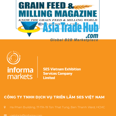
CÔNG TY TNHH DỊCH VỤ TRIỂN LÃM SES VIỆT NAM
Ha Phan Building, 17-17A-19 Ton That Tung, Ben Thanh Ward, HCMC
vietstock@informa.com