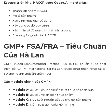
12 bước triển khai HACCP theo Codex Alimentarius:
Thành lập nhóm HACCP
Mô tả sản phẩm
Xác định mục đích sử dụng
Xây dựng sơ đồ quy trình
Xác nhận sơ đồ quy trình tại hiện trường
Áp dụng 7 nguyên tắc HACCP
GMP+ FSA/FRA – Tiêu Chuẩn
Của Hà Lan
GMP+ (Good Manufacturing Practice Plus) là tiêu chuẩn được phát
triển bởi GMP+ International tại Hà Lan, được công nhận rộng rãi tại
EU cho ngành thức ăn chăn nuôi.
Các module chính của GMP+:
Module A
: Yêu cầu chung về sản xuất thức ăn chăn nuôi
Module B
: Yêu cầu về an toàn thực phẩm
Module C
: Truy xuất nguồn gốc và thu hồi sản phẩm
Module D
: Kiểm soát tiền điều kiện (PRP)