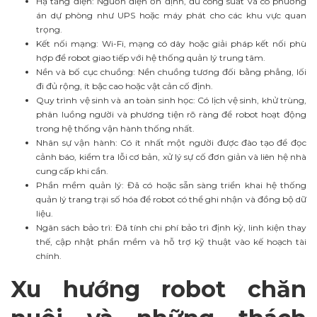
Hạ tầng điện: Nguồn điện ổn định, đủ công suất và có phương
án dự phòng như UPS hoặc máy phát cho các khu vực quan
trọng.
Kết nối mạng: Wi-Fi, mạng có dây hoặc giải pháp kết nối phù
hợp để robot giao tiếp với hệ thống quản lý trung tâm.
Nền và bố cục chuồng: Nền chuồng tương đối bằng phẳng, lối
đi đủ rộng, ít bậc cao hoặc vật cản cố định.
Quy trình vệ sinh và an toàn sinh học: Có lịch vệ sinh, khử trùng,
phân luồng người và phương tiện rõ ràng để robot hoạt động
trong hệ thống vận hành thống nhất.
Nhân sự vận hành: Có ít nhất một người được đào tạo để đọc
cảnh báo, kiểm tra lỗi cơ bản, xử lý sự cố đơn giản và liên hệ nhà
cung cấp khi cần.
Phần mềm quản lý: Đã có hoặc sẵn sàng triển khai hệ thống
quản lý trang trại số hóa để robot có thể ghi nhận và đồng bộ dữ
liệu.
Ngân sách bảo trì: Đã tính chi phí bảo trì định kỳ, linh kiện thay
thế, cập nhật phần mềm và hỗ trợ kỹ thuật vào kế hoạch tài
chính.
Xu hướng robot chăn