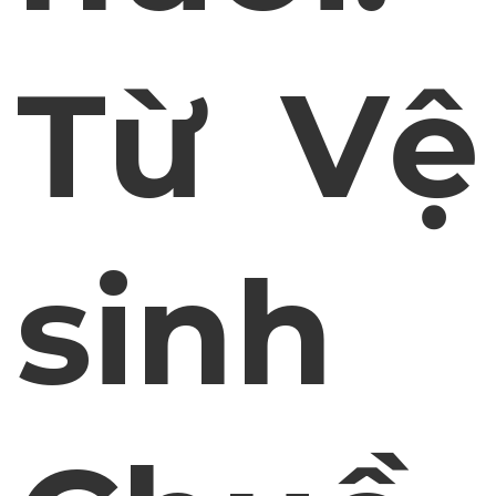
Từ Vệ
sinh