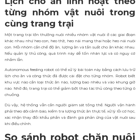
Lịch cho ăn linh hoạt theo
từng nhóm vật nuôi trong
cùng trang trại
Một trang trại lớn thường nuôi nhiều nhóm vật nuôi ở các giai đoạn
khác nhau như heo con, heo thịt, heo nái mang thai hoặc heo nái nuôi
con. Mỗi nhóm cần chế độ ăn, lượng ăn và tần suất cho ăn khác nhau.
Nếu quản lý thủ công, quá trình này dễ tốn nhân lực và có nguy cơ
nhầm lẫn.
Autonomous feeding robot có thể xử lý bài toán này bằng cách lưu trữ
lịch cho ăn và công thức đã được cài đặt cho từng nhóm. Robot biết
khu vực nào cần loại thức ăn nào, lượng bao nhiêu và vào khung giờ
nào. Nhờ đó, trang trại có thể giảm bớt thao tác thủ công theo từng ô
chuồng.
Dù vậy, hệ thống vẫn cần người giám sát tổng thể. Người vận hành
phải theo dõi cảnh báo, kiểm tra lượng thức ăn thực tế, xử lý lỗi cơ học,
xác nhận thay đổi khẩu phần và đánh giá phản ứng của vật nuôi sau
khi điều chỉnh.
So sánh robot chăn nuôi