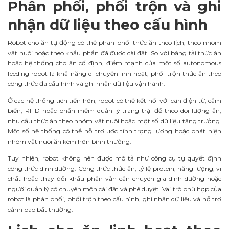
Phân phối, phối trộn và ghi
nhận dữ liệu theo cấu hình
Robot cho ăn tự động có thể phân phối thức ăn theo lịch, theo nhóm
vật nuôi hoặc theo khẩu phần đã được cài đặt. So với băng tải thức ăn
hoặc hệ thống cho ăn cố định, điểm mạnh của một số autonomous
feeding robot là khả năng di chuyển linh hoạt, phối trộn thức ăn theo
công thức đã cấu hình và ghi nhận dữ liệu vận hành.
Ở các hệ thống tiên tiến hơn, robot có thể kết nối với cân điện tử, cảm
biến, RFID hoặc phần mềm quản lý trang trại để theo dõi lượng ăn,
nhu cầu thức ăn theo nhóm vật nuôi hoặc một số dữ liệu tăng trưởng.
Một số hệ thống có thể hỗ trợ ước tính trọng lượng hoặc phát hiện
nhóm vật nuôi ăn kém hơn bình thường.
Tuy nhiên, robot không nên được mô tả như công cụ tự quyết định
công thức dinh dưỡng. Công thức thức ăn, tỷ lệ protein, năng lượng, vi
chất hoặc thay đổi khẩu phần vẫn cần chuyên gia dinh dưỡng hoặc
người quản lý có chuyên môn cài đặt và phê duyệt. Vai trò phù hợp của
robot là phân phối, phối trộn theo cấu hình, ghi nhận dữ liệu và hỗ trợ
cảnh báo bất thường.