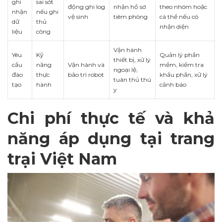
ghi
sai sót
động ghi log
nhận hồ sơ
theo nhóm hoặc
nhận
nếu ghi
vệ sinh
tiêm phòng
cá thể nếu có
dữ
thủ
nhận diện
liệu
công
Vận hành
Yêu
Kỹ
Quản lý phần
thiết bị, xử lý
cầu
năng
Vận hành và
mềm, kiểm tra
ngoại lệ,
đào
thực
bảo trì robot
khẩu phần, xử lý
tuân thủ thú
tạo
hành
cảnh báo
y
Chi phí thực tế và khả
năng áp dụng tại trang
trại Việt Nam