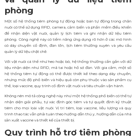
phòng
Một số hệ thống tiêm phòng tự động hoặc bán tự động trong chăn
nuôi có thể sử dụng RFID, camera, cảm biến và phần mềm điều khiển
để nhận diện vật nuôi, quản lý lịch tiêm và ghi nhận dữ liệu tiêm
phòng. Công nghệ này có tiềm năng ứng dụng rõ hơn ở các mô hình
có dây chuyền cố định, đàn lớn, lịch tiêm thường xuyên và yêu cầu
quản lý dữ liệu chặt chẽ.
Với vật nuôi cá thể như heo hoặc bò, hệ thống thường cần gắn với dữ
liệu nhận diện như RFID, mã tai hoặc hồ sơ đàn. Với gia cầm, một số
hệ thống tiêm tự động có thể được thiết kế theo dạng dây chuyền,
nhưng mức độ phổ biến và hiệu quả còn phụ thuộc vào sản phẩm cụ
thể, loại vaccine, quy trình cố định vật nuôi và tiêu chuẩn vận hành.
Không nên mô tả công nghệ này như một hệ thống phổ biến có thể tự
nhận diện giải phẫu, tự xác định góc tiêm và tự quyết định kỹ thuật
tiêm cho mọi loài vật nuôi. Vị trí tiêm, loại vaccine, liều lượng và quy
trình thao tác vẫn phải tuân theo hướng dẫn thú y, hướng dẫn của nhà
sản xuất vaccine và thiết kế của thiết bị.
Quy trình hỗ trợ tiêm phòng