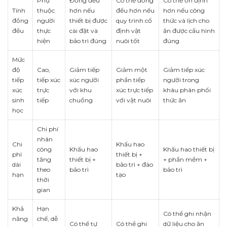
Phụ
Đồng đều
Có thể đồng
Có thể ổn định
Tính
thuộc
hơn nếu
đều hơn nếu
hơn nếu công
đồng
người
thiết bị được
quy trình cố
thức và lịch cho
đều
thực
cài đặt và
định vật
ăn được cấu hình
hiện
bảo trì đúng
nuôi tốt
đúng
Mức
độ
Cao,
Giảm tiếp
Giảm một
Giảm tiếp xúc
tiếp
tiếp xúc
xúc người
phần tiếp
người trong
xúc
trực
với khu
xúc trực tiếp
khâu phân phối
sinh
tiếp
chuồng
với vật nuôi
thức ăn
học
Chi phí
nhân
Chi
Khấu hao
công
Khấu hao
Khấu hao thiết bị
phí
thiết bị +
tăng
thiết bị +
+ phần mềm +
dài
bảo trì + đào
theo
bảo trì
bảo trì
hạn
tạo
thời
gian
Khả
Hạn
Có thể ghi nhận
năng
chế, dễ
Có thể tự
Có thể ghi
dữ liệu cho ăn