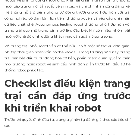
Robot vệ sinh chuồng thường có khả năng kinh tế rõ hơn ở chuồng
nuôi tập trung, nơi tần suất vệ sinh cao và chi phí nhân công đáng kể.
Hệ thống hỗ trợ tiêm phòng tự động thường phù hợp hơn với trại
công nghiệp có đàn lớn, lịch tiêm thường xuyên và yêu cầu ghi nhận
dữ liệu chặt chẽ. Autonomous feeding robot thường phù hợp hơn với
trang trại quy mô trung bình trở lên, đặc biệt khi có nhiều nhóm vật
nuôi với chế độ dinh dưỡng khác nhau cần quản lý song song.
Với trang trại nhỏ, robot vẫn có thể hữu ích ở một số tác vụ đơn giản,
nhưng thời gian hoàn vốn có thể kéo dài. Trong trường hợp này, trang
trại nên bắt đầu từ tự động hóa cơ bản, phần mềm quản lý, cảm biến
môi trường hoặc robot vệ sinh cấu hình đơn giản trước khi đầu tư hệ
thống robot phức tạp.
Checklist điều kiện trang
trại cần đáp ứng trước
khi triển khai robot
Trước khi quyết định đầu tư, trang trại nên tự đánh giá theo các tiêu chí
sau: