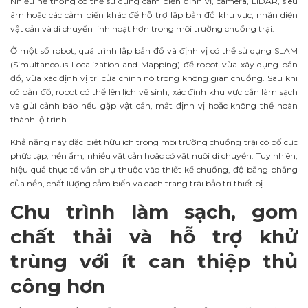
Nhiều hệ thống có thể sử dụng cảm biến định vị, camera, LiDAR, siêu
âm hoặc các cảm biến khác để hỗ trợ lập bản đồ khu vực, nhận diện
vật cản và di chuyển linh hoạt hơn trong môi trường chuồng trại.
Ở một số robot, quá trình lập bản đồ và định vị có thể sử dụng SLAM
(Simultaneous Localization and Mapping) để robot vừa xây dựng bản
đồ, vừa xác định vị trí của chính nó trong không gian chuồng. Sau khi
có bản đồ, robot có thể lên lịch vệ sinh, xác định khu vực cần làm sạch
và gửi cảnh báo nếu gặp vật cản, mất định vị hoặc không thể hoàn
thành lộ trình.
Khả năng này đặc biệt hữu ích trong môi trường chuồng trại có bố cục
phức tạp, nền ẩm, nhiều vật cản hoặc có vật nuôi di chuyển. Tuy nhiên,
hiệu quả thực tế vẫn phụ thuộc vào thiết kế chuồng, độ bằng phẳng
của nền, chất lượng cảm biến và cách trang trại bảo trì thiết bị.
Chu trình làm sạch, gom
chất thải và hỗ trợ khử
trùng với ít can thiệp thủ
công hơn