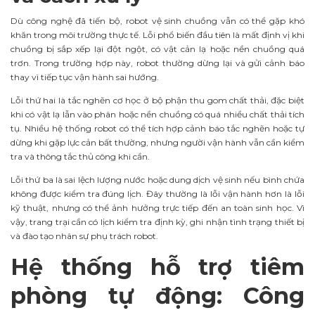
Dù công nghệ đã tiến bộ, robot vệ sinh chuồng vẫn có thể gặp khó
khăn trong môi trường thực tế. Lỗi phổ biến đầu tiên là mất định vị khi
chuồng bị sắp xếp lại đột ngột, có vật cản lạ hoặc nền chuồng quá
trơn. Trong trường hợp này, robot thường dừng lại và gửi cảnh báo
thay vì tiếp tục vận hành sai hướng.
Lỗi thứ hai là tắc nghẽn cơ học ở bộ phận thu gom chất thải, đặc biệt
khi có vật lạ lẫn vào phân hoặc nền chuồng có quá nhiều chất thải tích
tụ. Nhiều hệ thống robot có thể tích hợp cảnh báo tắc nghẽn hoặc tự
dừng khi gặp lực cản bất thường, nhưng người vận hành vẫn cần kiểm
tra và thông tắc thủ công khi cần.
Lỗi thứ ba là sai lệch lượng nước hoặc dung dịch vệ sinh nếu bình chứa
không được kiểm tra đúng lịch. Đây thường là lỗi vận hành hơn là lỗi
kỹ thuật, nhưng có thể ảnh hưởng trực tiếp đến an toàn sinh học. Vì
vậy, trang trại cần có lịch kiểm tra định kỳ, ghi nhận tình trạng thiết bị
và đào tạo nhân sự phụ trách robot.
Hệ thống hỗ trợ tiêm
phòng tự động: Công