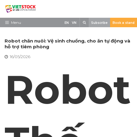
Skip
to
content
Search
Menu
EN
VN
Subscribe
Book a stand
Trang chủ
Robot chăn nuôi: Vệ sinh chuồng, cho ăn tự động và
Về triển lãm
hỗ trợ tiêm phòng
16/05/2026
Trưng Bày
Robot
Tham Quan
Tin tức
Liên Hệ