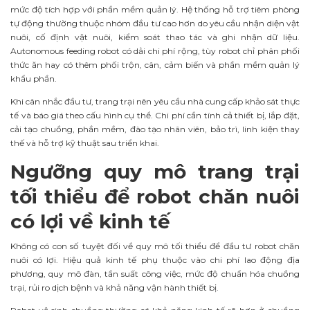
mức độ tích hợp với phần mềm quản lý. Hệ thống hỗ trợ tiêm phòng
tự động thường thuộc nhóm đầu tư cao hơn do yêu cầu nhận diện vật
nuôi, cố định vật nuôi, kiểm soát thao tác và ghi nhận dữ liệu.
Autonomous feeding robot có dải chi phí rộng, tùy robot chỉ phân phối
thức ăn hay có thêm phối trộn, cân, cảm biến và phần mềm quản lý
khẩu phần.
Khi cân nhắc đầu tư, trang trại nên yêu cầu nhà cung cấp khảo sát thực
tế và báo giá theo cấu hình cụ thể. Chi phí cần tính cả thiết bị, lắp đặt,
cải tạo chuồng, phần mềm, đào tạo nhân viên, bảo trì, linh kiện thay
thế và hỗ trợ kỹ thuật sau triển khai.
Ngưỡng quy mô trang trại
tối thiểu để robot chăn nuôi
có lợi về kinh tế
Không có con số tuyệt đối về quy mô tối thiểu để đầu tư robot chăn
nuôi có lợi. Hiệu quả kinh tế phụ thuộc vào chi phí lao động địa
phương, quy mô đàn, tần suất công việc, mức độ chuẩn hóa chuồng
trại, rủi ro dịch bệnh và khả năng vận hành thiết bị.