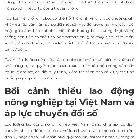
cứng, phần mềm và dữ liệu vận hành để thực hiện tác vụ linh hoạt
hơn so với thiết bị tự động truyền thống.
Tùy loại hệ thống, robot có thể hỗ trợ định vị khu vực chuồng, ghi
nhận dữ liệu vận hành, theo dõi một số thay đổi trong hành vi vật nuôi
hoặc gửi cảnh báo khi phát hiện tình huống bất thường. Một số hệ
thống tiên tiến có thể tích hợp camera thị giác máy tính, cảm biến,
RFID, bản đồ chuồng trại và kết nối IoT để hỗ trợ ra quyết định ở mức
bán tự động.
Tuy nhiên, không nên hiểu rằng mọi robot chăn nuôi hiện nay đều có
khả năng tự ra quyết định hoàn toàn. Phần lớn hệ thống vẫn cần
người giám sát, cài đặt quy trình, kiểm tra cảnh báo và xử lý các tình
huống ngoài phạm vi cấu hình.
Bối cảnh thiếu lao động
nông nghiệp tại Việt Nam và
áp lực chuyển đổi số
Lực lượng lao động nông nghiệp Việt Nam đang chịu áp lực dịch
chuyển khi lao động trẻ có xu hướng chuyển sang khu công nghiệp,
dịch vụ hoặc đô thị. Với chăn nuôi quy mô lớn, bài toán nhân sự càng rõ