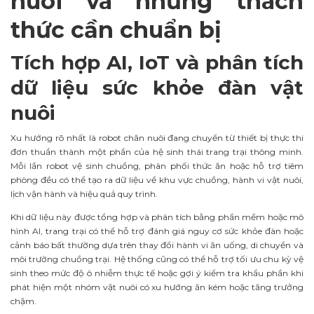
nuôi và những thách
thức cần chuẩn bị
Tích hợp AI, IoT và phân tích
dữ liệu sức khỏe đàn vật
nuôi
Xu hướng rõ nhất là robot chăn nuôi đang chuyển từ thiết bị thực thi
đơn thuần thành một phần của hệ sinh thái trang trại thông minh.
Mỗi lần robot vệ sinh chuồng, phân phối thức ăn hoặc hỗ trợ tiêm
phòng đều có thể tạo ra dữ liệu về khu vực chuồng, hành vi vật nuôi,
lịch vận hành và hiệu quả quy trình.
Khi dữ liệu này được tổng hợp và phân tích bằng phần mềm hoặc mô
hình AI, trang trại có thể hỗ trợ đánh giá nguy cơ sức khỏe đàn hoặc
cảnh báo bất thường dựa trên thay đổi hành vi ăn uống, di chuyển và
môi trường chuồng trại. Hệ thống cũng có thể hỗ trợ tối ưu chu kỳ vệ
sinh theo mức độ ô nhiễm thực tế hoặc gợi ý kiểm tra khẩu phần khi
phát hiện một nhóm vật nuôi có xu hướng ăn kém hoặc tăng trưởng
chậm.