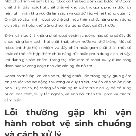
Một chu trình vệ sinh bằng robot có thể bao gồm các bước như gom
chất thải, đẩy hoặc hút chất thải về khu vực thu gom, phun nước rửa
nền, ghi nhận khu vực đã làm sạch và gửi dữ liệu về hệ thống quản lý.
Ở một số cấu hình, robot có thể tích hợp thêm chức năng phun dung
dịch vệ sinh hoặc khử trùng theo liều lượng được cài đặt trước.
Điểm cần lưu ý là không phải robot vệ sinh chuồng nào cũng có đầy đủ
chức năng làm sạch, hút chất thải, phun nước và khử trùng. Một số
robot chỉ thực hiện nhiệm vụ đẩy phân hoặc gom chất thải; một số
khác có thể kết hợp thêm chức năng rửa hoặc phun dung dịch. Vì vậy,
khi đánh giá sản phẩm, trang trại cần xem rõ robot xử lý được công
đoạn nào và công đoạn nào vẫn cần người hỗ trợ.
Robot có thể lập lịch vệ sinh tự động nhiều lần trong ngày, giúp giảm
phụ thuộc vào lao động thủ công và duy trì tiêu chuẩn vệ sinh ổn định
hơn. Tuy nhiên, hệ thống vẫn cần người kiểm tra định kỳ để bổ sung
nước, hóa chất, xử lý tắc nghẽn, vệ sinh bộ phận thu gom và bảo trì
cảm biến.
Lỗi thường gặp khi vận
hành robot vệ sinh chuồng
và cách xử lý