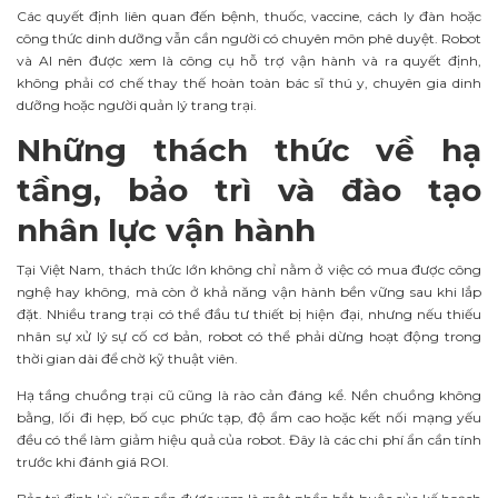
Các quyết định liên quan đến bệnh, thuốc, vaccine, cách ly đàn hoặc
công thức dinh dưỡng vẫn cần người có chuyên môn phê duyệt. Robot
và AI nên được xem là công cụ hỗ trợ vận hành và ra quyết định,
không phải cơ chế thay thế hoàn toàn bác sĩ thú y, chuyên gia dinh
dưỡng hoặc người quản lý trang trại.
Những thách thức về hạ
tầng, bảo trì và đào tạo
nhân lực vận hành
Tại Việt Nam, thách thức lớn không chỉ nằm ở việc có mua được công
nghệ hay không, mà còn ở khả năng vận hành bền vững sau khi lắp
đặt. Nhiều trang trại có thể đầu tư thiết bị hiện đại, nhưng nếu thiếu
nhân sự xử lý sự cố cơ bản, robot có thể phải dừng hoạt động trong
thời gian dài để chờ kỹ thuật viên.
Hạ tầng chuồng trại cũ cũng là rào cản đáng kể. Nền chuồng không
bằng, lối đi hẹp, bố cục phức tạp, độ ẩm cao hoặc kết nối mạng yếu
đều có thể làm giảm hiệu quả của robot. Đây là các chi phí ẩn cần tính
trước khi đánh giá ROI.