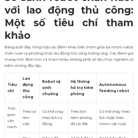
với lao động thủ công:
Một số tiêu chí tham
khảo
Bảng dưới đây tổng hợp các điểm khác biệt chính giữa ba nhóm robot
chăn nuôi và phương thức lao động thủ công tương ứng. Các đánh giá
mang tính định tính và tham khảo, không phải số liệu thực nghiệm có
kiểm chứng độc lập.
Lao
Robot vệ
Hệ thống
Tiêu
động
Autonomous
sinh
hỗ trợ tiêm
chí
thủ
feeding robot
chuồng
phòng
công
Thời
Theo ca
Có thể chạy
Theo lịch
Có thể chạy theo
gian
làm
theo lịch tự
tiêm phòng
lịch hoặc theo
vận
việc
động
đã cài đặt
nhóm vật nuôi
hành