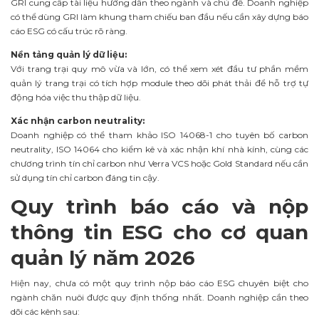
GRI cung cấp tài liệu hướng dẫn theo ngành và chủ đề. Doanh nghiệp
có thể dùng GRI làm khung tham chiếu ban đầu nếu cần xây dựng báo
cáo ESG có cấu trúc rõ ràng.
Nền tảng quản lý dữ liệu:
Với trang trại quy mô vừa và lớn, có thể xem xét đầu tư phần mềm
quản lý trang trại có tích hợp module theo dõi phát thải để hỗ trợ tự
động hóa việc thu thập dữ liệu.
Xác nhận carbon neutrality:
Doanh nghiệp có thể tham khảo ISO 14068-1 cho tuyên bố carbon
neutrality, ISO 14064 cho kiểm kê và xác nhận khí nhà kính, cùng các
chương trình tín chỉ carbon như Verra VCS hoặc Gold Standard nếu cần
sử dụng tín chỉ carbon đáng tin cậy.
Quy trình báo cáo và nộp
thông tin ESG cho cơ quan
quản lý năm 2026
Hiện nay, chưa có một quy trình nộp báo cáo ESG chuyên biệt cho
ngành chăn nuôi được quy định thống nhất. Doanh nghiệp cần theo
dõi các kênh sau: