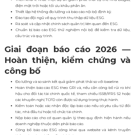
điện mặt trời hoặc tối ưu khẩu phần ăn.
Thiết lập hệ thống đo lường và báo cáo nội bộ định kỳ.
Đào tạo đội ngũ về quy trình thu thập dữ liệu ESG.
Rà soát và cập nhật chính sách quản trị liên quan đến ESG.
Chuẩn bị báo cáo ESG thử nghiệm nội bộ để kiểm tra dữ liệu,
cấu trúc và quy trình.
Giai đoạn báo cáo 2026 —
Hoàn thiện, kiểm chứng và
công bố
Đo lường và so sánh kết quả giảm phát thải so với baseline.
Hoàn thiện báo cáo ESG theo GRI và, nếu cần công bố rủi ro khí
hậu cho đối tác tài chính quốc tế, tham chiếu ISSB/IFRS S2 hoặc
các khuyến nghị TCFD còn được sử dụng trong thực hành.
Kiểm toán hoặc xác nhận độc lập báo cáo nếu có yêu cầu từ đối
tác, nhà đầu tư hoặc tổ chức tài chính.
Nộp báo cáo cho cơ quan quản lý theo quy định hiện hành nếu
doanh nghiệp thuộc diện phải báo cáo.
Công bố báo cáo ESG công khai qua website và kênh truyền