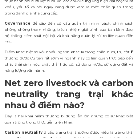
thực hành phúc lợi vật nuôi. Với các chuỗi cung ứng hiện đại hoặc xuất
khẩu, yếu tố xã hội ngày càng được xem là một phần quan trọng
trong đánh giá nhà cung cấp.
Governance
đề cập đến cơ cấu quản trị minh bạch, chính sách
phòng chống tham nhũng, trách nhiệm giải trình của ban lãnh đạo,
hệ thống kiểm soát nội bộ và khả năng quản lý rủi ro liên quan đến
ESG.
Điểm khác biệt so với nhiều ngành khác là trong chăn nuôi, trụ cột
E
thường được ưu tiên rất sớm vì ngành này có liên quan trực tiếp đến
phát thải sinh học, chất thải hữu cơ, sử dụng nước, sử dụng đất và
năng lượng vận hành.
Net zero livestock và carbon
neutrality trang trại khác
nhau ở điểm nào?
Đây là hai khái niệm thường bị dùng lẫn lộn nhưng có sự khác biệt
quan trọng trong thực tiễn triển khai.
Carbon neutrality
ở cấp trang trại thường được hiểu là trạng thái