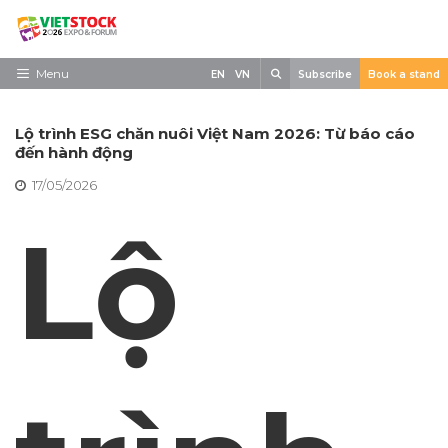
Skip
to
content
Search
Menu
EN
VN
Subscribe
Book a stand
Trang chủ
Lộ trình ESG chăn nuôi Việt Nam 2026: Từ báo cáo
Về triển lãm
đến hành động
17/05/2026
Trưng Bày
Lộ
Tham Quan
Tin tức
Liên Hệ