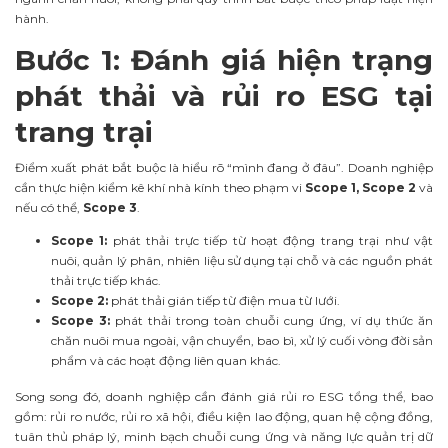
hành.
Bước 1: Đánh giá hiện trạng
phát thải và rủi ro ESG tại
trang trại
Điểm xuất phát bắt buộc là hiểu rõ “mình đang ở đâu”. Doanh nghiệp
cần thực hiện kiểm kê khí nhà kính theo phạm vi
Scope 1, Scope 2
và
nếu có thể,
Scope 3
.
Scope 1:
phát thải trực tiếp từ hoạt động trang trại như vật
nuôi, quản lý phân, nhiên liệu sử dụng tại chỗ và các nguồn phát
thải trực tiếp khác.
Scope 2:
phát thải gián tiếp từ điện mua từ lưới.
Scope 3:
phát thải trong toàn chuỗi cung ứng, ví dụ thức ăn
chăn nuôi mua ngoài, vận chuyển, bao bì, xử lý cuối vòng đời sản
phẩm và các hoạt động liên quan khác.
Song song đó, doanh nghiệp cần đánh giá rủi ro ESG tổng thể, bao
gồm: rủi ro nước, rủi ro xã hội, điều kiện lao động, quan hệ cộng đồng,
tuân thủ pháp lý, minh bạch chuỗi cung ứng và năng lực quản trị dữ