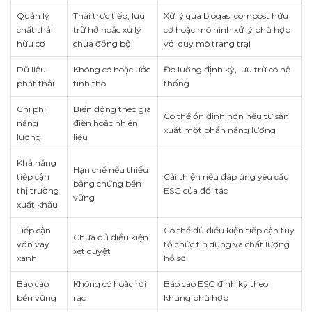
Quản lý
Thải trực tiếp, lưu
Xử lý qua biogas, compost hữu
chất thải
trữ hở hoặc xử lý
cơ hoặc mô hình xử lý phù hợp
hữu cơ
chưa đồng bộ
với quy mô trang trại
Dữ liệu
Không có hoặc ước
Đo lường định kỳ, lưu trữ có hệ
phát thải
tính thô
thống
Chi phí
Biến động theo giá
Có thể ổn định hơn nếu tự sản
năng
điện hoặc nhiên
xuất một phần năng lượng
lượng
liệu
Khả năng
Hạn chế nếu thiếu
tiếp cận
Cải thiện nếu đáp ứng yêu cầu
bằng chứng bền
thị trường
ESG của đối tác
vững
xuất khẩu
Tiếp cận
Có thể đủ điều kiện tiếp cận tùy
Chưa đủ điều kiện
vốn vay
tổ chức tín dụng và chất lượng
xét duyệt
xanh
hồ sơ
Báo cáo
Không có hoặc rời
Báo cáo ESG định kỳ theo
bền vững
rạc
khung phù hợp