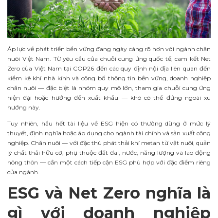
Áp lực về phát triển bền vững đang ngày càng rõ hơn với ngành chăn
nuôi Việt Nam. Từ yêu cầu của chuỗi cung ứng quốc tế, cam kết Net
Zero của Việt Nam tại COP26 đến các quy định nội địa liên quan đến
kiểm kê khí nhà kính và công bố thông tin bền vững, doanh nghiệp
chăn nuôi — đặc biệt là nhóm quy mô lớn, tham gia chuỗi cung ứng
hiện đại hoặc hướng đến xuất khẩu — khó có thể đứng ngoài xu
hướng này.
Tuy nhiên, hầu hết tài liệu về ESG hiện có thường dừng ở mức lý
thuyết, định nghĩa hoặc áp dụng cho ngành tài chính và sản xuất công
nghiệp. Chăn nuôi — với đặc thù phát thải khí metan từ vật nuôi, quản
lý chất thải hữu cơ, phụ thuộc đất đai, nước, năng lượng và lao động
nông thôn — cần một cách tiếp cận ESG phù hợp với đặc điểm riêng
của ngành.
ESG và Net Zero nghĩa là
gì với doanh nghiệp