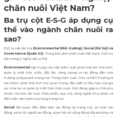
chăn nuôi Việt Nam?
Ba trụ cột E-S-G áp dụng cụ
thể vào ngành chăn nuôi ra
sao?
ESG là viết tắt của
Environmental (Môi trường), Social (Xã hội) và
Governance (Quản trị)
. Trong bối cảnh chăn nuôi Việt Nam, mỗi trụ
cột mang ý nghĩa rất cụ thể.
Environmental
tập trung vào việc kiểm soát phát thải khí nhà kính,
quản lý chất thải, nước, đất đai, năng lượng và tác động đến môi
trường xung quanh trang trại. Trong chăn nuôi, CH4 và N2O thường là
hai nhóm phát thải sinh học quan trọng, đặc biệt từ tiêu hóa của gia
súc nhai lại và quản lý chất thải chăn nuôi. Mức đóng góp cụ thể phụ
thuộc vào loài vật nuôi, khẩu phần, quy mô, công nghệ xử lý phân và
điều kiện vận hành của từng trang trại.
Social
liên quan đến điều kiện lao động tại trang trại, an toàn lao
động, phúc lợi người lao động, quan hệ với cộng đồng địa phương và