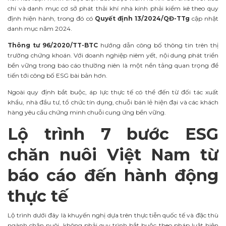
chí và danh mục cơ sở phát thải khí nhà kính phải kiểm kê theo quy
định hiện hành, trong đó có
Quyết định 13/2024/QĐ-TTg
cập nhật
danh mục năm 2024.
Thông tư 96/2020/TT-BTC
hướng dẫn công bố thông tin trên thị
trường chứng khoán. Với doanh nghiệp niêm yết, nội dung phát triển
bền vững trong báo cáo thường niên là một nền tảng quan trọng để
tiến tới công bố ESG bài bản hơn.
Ngoài quy định bắt buộc, áp lực thực tế có thể đến từ đối tác xuất
khẩu, nhà đầu tư, tổ chức tín dụng, chuỗi bán lẻ hiện đại và các khách
hàng yêu cầu chứng minh chuỗi cung ứng bền vững.
Lộ trình 7 bước ESG
chăn nuôi Việt Nam từ
báo cáo đến hành động
thực tế
Lộ trình dưới đây là khuyến nghị dựa trên thực tiễn quốc tế và đặc thù
ngành chăn nuôi, không phải quy trình bắt buộc theo pháp luật hiện