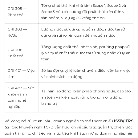
Tổng phát thải khí nhà kính Scope 1, Scope 2 và
GRI 305 —
Scope 3 nếu có; cường độ phát thải trên đơn vị
Phát thải
sản phẩm, ví dụ kgCO2e/kg thịt hơi
GRI 303 —
Lượng nước sử dụng, nguồn nước, nước tái sử
Nước
dụng và rủi ro liên quan đến nguồn nước
Tổng lượng chất thải phát sinh, phương pháp xử
GRI 306 —
lý và tỷ lệ chất thải được tái sử dụng hoặc xử lý an
Chất thải
toàn
GRI 401 — Việc
Số lao động, tỷ lệ luân chuyển, điều kiện làm việc
làm
và chính sách lao động
GRI 403 — Sức
Tai nạn lao động, biện pháp phòng ngừa, đào tạo
khỏe và an
an toàn và kiểm soát rủi ro trong môi trường
toàn nghề
trang trại
nghiệp
Với công bố rủi ro khí hậu, doanh nghiệp có thể tham chiếu
ISSB/IFRS
S2
. Các khuyến nghị TCFD vẫn hữu ích về cấu trúc quản trị, chiến lược,
quản trị rủi ro, chỉ tiêu và mục tiêu khí hậu, nhưng doanh nghiệp nên