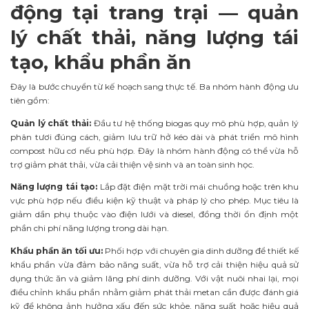
động tại trang trại — quản
lý chất thải, năng lượng tái
tạo, khẩu phần ăn
Đây là bước chuyển từ kế hoạch sang thực tế. Ba nhóm hành động ưu
tiên gồm:
Quản lý chất thải:
Đầu tư hệ thống biogas quy mô phù hợp, quản lý
phân tươi đúng cách, giảm lưu trữ hở kéo dài và phát triển mô hình
compost hữu cơ nếu phù hợp. Đây là nhóm hành động có thể vừa hỗ
trợ giảm phát thải, vừa cải thiện vệ sinh và an toàn sinh học.
Năng lượng tái tạo:
Lắp đặt điện mặt trời mái chuồng hoặc trên khu
vực phù hợp nếu điều kiện kỹ thuật và pháp lý cho phép. Mục tiêu là
giảm dần phụ thuộc vào điện lưới và diesel, đồng thời ổn định một
phần chi phí năng lượng trong dài hạn.
Khẩu phần ăn tối ưu:
Phối hợp với chuyên gia dinh dưỡng để thiết kế
khẩu phần vừa đảm bảo năng suất, vừa hỗ trợ cải thiện hiệu quả sử
dụng thức ăn và giảm lãng phí dinh dưỡng. Với vật nuôi nhai lại, mọi
điều chỉnh khẩu phần nhằm giảm phát thải metan cần được đánh giá
kỹ để không ảnh hưởng xấu đến sức khỏe, năng suất hoặc hiệu quả