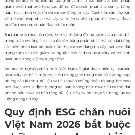
trong đó doanh nghiệp đo lường phát thải, thực hiện các biện pháp
giảm phát thải phù hợp, sau đó bù đắp phần phát thải còn lại bằng
hấp thụ carbon hoặc tín chỉ carbon đáng tin cậy. Cách tiếp cận này vẫn
có thể cho phép phát thải xảy ra, miễn là phần phát thải còn lại được
bù đắp theo tiêu chuẩn được chấp nhận.
Net zero
là mục tiêu rộng hơn và thường đòi hỏi giảm sâu phát thải
trong toàn chuỗi giá trị, sau đó cân bằng phần phát thải còn lại bằng
các biện pháp loại bỏ hoặc hấp thụ carbon đáng tin cậy. Net zero đặt
trọng tâm vào cắt giảm tại nguồn, còn carbon neutrality có thể linh
hoạt hơn trong việc sử dụng offset.
Với doanh nghiệp chăn nuôi Việt Nam ở giai đoạn hiện tại, carbon
neutrality có thể là một mục tiêu trung gian trong một số trường hợp,
nhưng cần lộ trình, dữ liệu và tiêu chuẩn chứng nhận rõ ràng. Net zero
nên được xem là định hướng dài hạn, không phải mục tiêu có thể đạt
nhanh nếu chưa có nền tảng dữ liệu, đầu tư phù hợp và năng lực đo
lường đáng tin cậy.
Quy định ESG chăn nuôi
Việt Nam 2026 bắt buộc