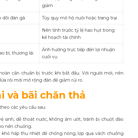
giảm
o dõi đàn gà
Tùy quy mô hộ nuôi hoặc trang trại
Nên tính trước tỷ lệ hao hụt trong
kế hoạch tài chính
Ảnh hưởng trực tiếp đến lợi nhuận
ao bì, thương lái
cuối vụ
hoản cần chuẩn bị trước khi bắt đầu. Với người mới, nên
lứa rồi mới mở rộng đàn để giảm rủi ro.
i và bãi chăn thả
 theo các yêu cầu sau
:
vệ sinh, dễ thoát nước, không ẩm ướt, tránh bị chuột đào
cho nền chuồng.
ệu khó hấp thu nhiệt để chống nóng, lợp qua vách chuồng