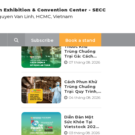
n Exhibition & Convention Center - SECC
uyen Van Linh, HCMC, Vietnam
LATEST NEWS
Search
Subscribe
Book a stand
Thuốc Khử
Trùng Chuồng
Trại Gà: Cách
Chọn, Pha Và Sử
07 tháng 08. 2026
Dụng An Toàn
Cách Phun Khử
Trùng Chuồng
Trại: Quy Trình,
Tần Suất Và Lưu
04 tháng 08. 2026
Ý Khi Sử Dụng
Diễn Đàn Một
Sức Khỏe Tại
Vietstock 2026:
Hướng Tới Phát
03 tháng 08. 2026