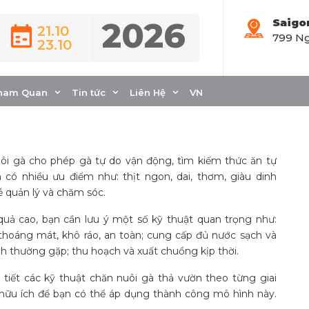
2026
Saigo
21.10
799 Ng
23.10
uôi gà thả vườn từ A
ham Quan
Tin tức
Liên Hệ
VN
uôi gà cho phép gà tự do vận động, tìm kiếm thức ăn tự
 có nhiều ưu điểm như: thịt ngon, dai, thơm, giàu dinh
dễ quản lý và chăm sóc.
quả cao, bạn cần lưu ý một số kỹ thuật quan trọng như:
thoáng mát, khô ráo, an toàn; cung cấp đủ nước sạch và
nh thường gặp; thu hoạch và xuất chuồng kịp thời.
hi tiết các kỹ thuật chăn nuôi gà thả vườn theo từng giai
 hữu ích để bạn có thể áp dụng thành công mô hình này.