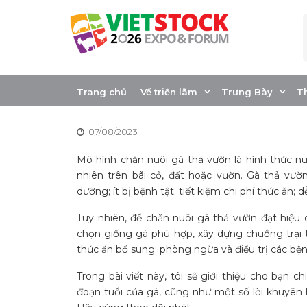
Skip
to
content
Hướng dẫn chăn n
đến Z
Trang chủ
Về triển lãm
Trưng Bày
T
07/08/2023
Mô hình chăn nuôi gà thả vườn là hình thức n
nhiên trên bãi cỏ, đất hoặc vườn. Gà thả vườn
dưỡng; ít bị bệnh tật; tiết kiệm chi phí thức ăn; 
Tuy nhiên, để chăn nuôi gà thả vườn đạt hiệu 
chọn giống gà phù hợp, xây dựng chuồng trại 
thức ăn bổ sung; phòng ngừa và điều trị các bệ
Trong bài viết này, tôi sẽ giới thiệu cho bạn c
đoạn tuổi của gà, cũng như một số lời khuyên