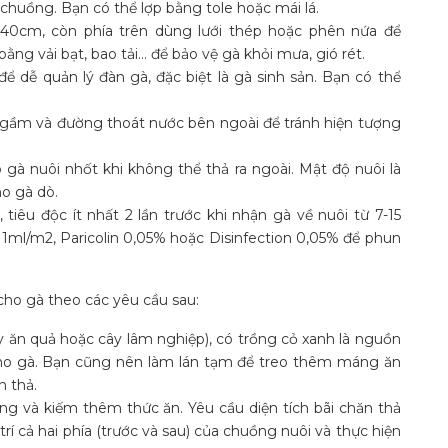
huồng. Bạn có thể lợp bằng tole hoặc mái lá.
-40cm, còn phía trên dùng lưới thép hoặc phên nứa để
g vải bạt, bao tải… để bảo vệ gà khỏi mưa, gió rét.
ể dễ quản lý đàn gà, đặc biệt là gà sinh sản. Bạn có thể
ngầm và đường thoát nước bên ngoài để tránh hiện tượng
 gà nuôi nhốt khi không thể thả ra ngoài. Mật độ nuôi là
o gà dò.
 tiêu độc ít nhất 2 lần trước khi nhận gà về nuôi từ 7-15
 1ml/m2, Paricolin 0,05% hoặc Disinfection 0,05% để phun
 cho gà theo các yêu cầu sau:
 ăn quả hoặc cây lâm nghiệp), có trồng cỏ xanh là nguồn
cho gà. Bạn cũng nên làm lán tạm để treo thêm máng ăn
n thả.
ng và kiếm thêm thức ăn. Yêu cầu diện tích bãi chăn thả
 trí cả hai phía (trước và sau) của chuồng nuôi và thực hiện