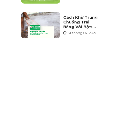
Triển Ngành
Chăn Nuôi Bền
Vững
Cách Khử Trùng
Chuồng Trại
Bằng Vôi Bột:
Cách Rải, Thời
31 tháng 07. 2026
Điểm Và Những
Sai Lầm Cần
Tránh