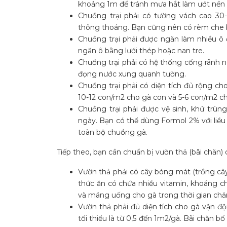
khoảng 1m để tránh mưa hắt làm ướt nền c
Chuồng trại phải có tường vách cao 30
thông thoáng. Bạn cũng nên có rèm che bằn
Chuồng trại phải được ngăn làm nhiều ô đ
ngăn ô bằng lưới thép hoặc nan tre.
Chuồng trại phải có hệ thống cống rãnh 
đọng nước xung quanh tường.
Chuồng trại phải có diện tích đủ rộng cho
10-12 con/m2 cho gà con và 5-6 con/m2 ch
Chuồng trại phải được vệ sinh, khử trùng,
ngày. Bạn có thể dùng Formol 2% với liều
toàn bộ chuồng gà.
Tiếp theo, bạn cần chuẩn bị vườn thả (bãi chăn)
Vườn thả phải có cây bóng mát (trồng cây
thức ăn có chứa nhiều vitamin, khoáng 
và máng uống cho gà trong thời gian chă
Vườn thả phải đủ diện tích cho gà vận độ
tối thiểu là từ 0,5 đến 1m2/gà. Bãi chăn bố