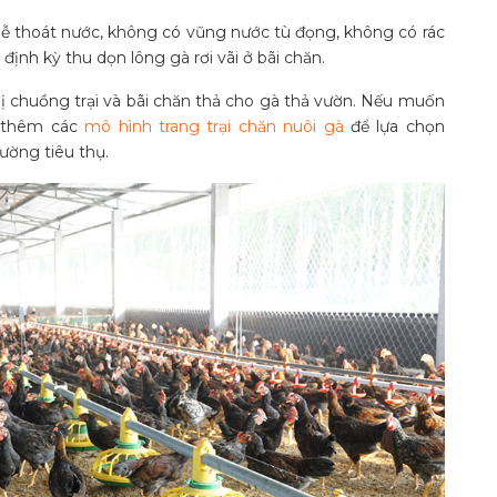
dễ thoát nước, không có vũng nước tù đọng, không có rác
định kỳ thu dọn lông gà rơi vãi ở bãi chăn.
 chuồng trại và bãi chăn thả cho gà thả vườn. Nếu muốn
o thêm các
mô hình trang trại chăn nuôi gà
để lựa chọn
rường tiêu thụ.