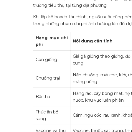
trường tiêu thụ tại từng địa phương.
Khi lập kế hoạch tài chính, người nuôi cũng n
trong những nhóm chi phí ảnh hưởng lớn đến lợ
Hạng mục chi
Nội dung cần tính
phí
Giá gà giống theo giống, độ
Con giống
cung
Nền chuồng, mái che, lưới, 
Chuồng trại
máng uống
Hàng rào, cây bóng mát, hệ 
Bãi thả
nước, khu vực luân phiên
Thức ăn bổ
Cám, ngũ cốc, rau xanh, kho
sung
Vaccine và thú
Vaccine, thuốc sát trùng, t