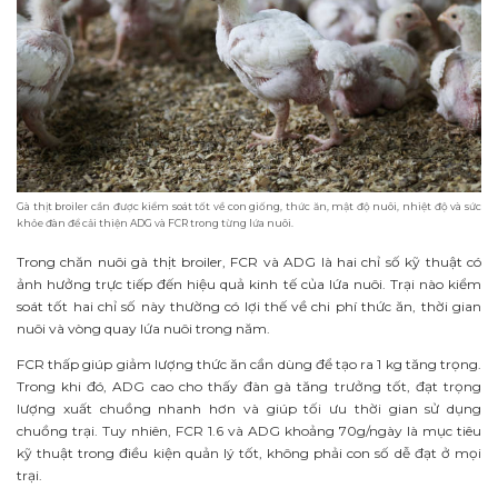
Gà thịt broiler cần được kiểm soát tốt về con giống, thức ăn, mật độ nuôi, nhiệt độ và sức
khỏe đàn để cải thiện ADG và FCR trong từng lứa nuôi.
Trong chăn nuôi gà thịt broiler, FCR và ADG là hai chỉ số kỹ thuật có
ảnh hưởng trực tiếp đến hiệu quả kinh tế của lứa nuôi. Trại nào kiểm
soát tốt hai chỉ số này thường có lợi thế về chi phí thức ăn, thời gian
nuôi và vòng quay lứa nuôi trong năm.
FCR thấp giúp giảm lượng thức ăn cần dùng để tạo ra 1 kg tăng trọng.
Trong khi đó, ADG cao cho thấy đàn gà tăng trưởng tốt, đạt trọng
lượng xuất chuồng nhanh hơn và giúp tối ưu thời gian sử dụng
chuồng trại. Tuy nhiên, FCR 1.6 và ADG khoảng 70g/ngày là mục tiêu
kỹ thuật trong điều kiện quản lý tốt, không phải con số dễ đạt ở mọi
trại.