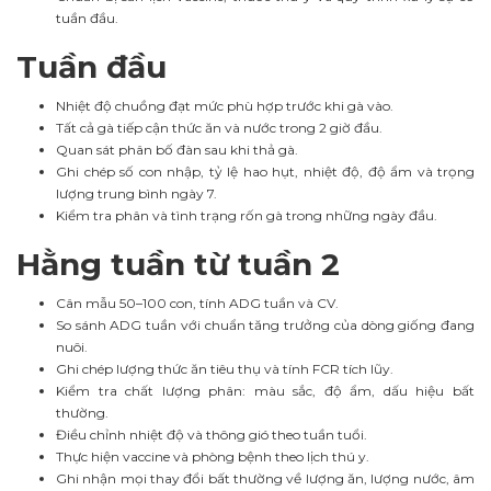
tuần đầu.
Tuần đầu
Nhiệt độ chuồng đạt mức phù hợp trước khi gà vào.
Tất cả gà tiếp cận thức ăn và nước trong 2 giờ đầu.
Quan sát phân bố đàn sau khi thả gà.
Ghi chép số con nhập, tỷ lệ hao hụt, nhiệt độ, độ ẩm và trọng
lượng trung bình ngày 7.
Kiểm tra phân và tình trạng rốn gà trong những ngày đầu.
Hằng tuần từ tuần 2
Cân mẫu 50–100 con, tính ADG tuần và CV.
So sánh ADG tuần với chuẩn tăng trưởng của dòng giống đang
nuôi.
Ghi chép lượng thức ăn tiêu thụ và tính FCR tích lũy.
Kiểm tra chất lượng phân: màu sắc, độ ẩm, dấu hiệu bất
thường.
Điều chỉnh nhiệt độ và thông gió theo tuần tuổi.
Thực hiện vaccine và phòng bệnh theo lịch thú y.
Ghi nhận mọi thay đổi bất thường về lượng ăn, lượng nước, âm