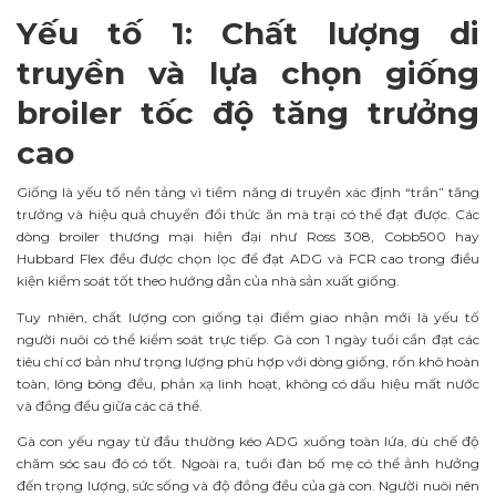
Yếu tố 1: Chất lượng di
truyền và lựa chọn giống
broiler tốc độ tăng trưởng
cao
Giống là yếu tố nền tảng vì tiềm năng di truyền xác định “trần” tăng
trưởng và hiệu quả chuyển đổi thức ăn mà trại có thể đạt được. Các
dòng broiler thương mại hiện đại như Ross 308, Cobb500 hay
Hubbard Flex đều được chọn lọc để đạt ADG và FCR cao trong điều
kiện kiểm soát tốt theo hướng dẫn của nhà sản xuất giống.
Tuy nhiên, chất lượng con giống tại điểm giao nhận mới là yếu tố
người nuôi có thể kiểm soát trực tiếp. Gà con 1 ngày tuổi cần đạt các
tiêu chí cơ bản như trọng lượng phù hợp với dòng giống, rốn khô hoàn
toàn, lông bông đều, phản xạ linh hoạt, không có dấu hiệu mất nước
và đồng đều giữa các cá thể.
Gà con yếu ngay từ đầu thường kéo ADG xuống toàn lứa, dù chế độ
chăm sóc sau đó có tốt. Ngoài ra, tuổi đàn bố mẹ có thể ảnh hưởng
đến trọng lượng, sức sống và độ đồng đều của gà con. Người nuôi nên