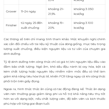
khoảng 21–
khoảng 3.050
Grower
11–24 ngày
21,5%
kcal/kg
từ ngày 25 đến
khoảng 19–
khoảng 3.100
Finisher
xuất chuồng
20%
kcal/kg
Các thông số trên chỉ mang tính tham khảo. Mức khuyến nghị chính
xác cần đối chiếu với tài liệu kỹ thuật của dòng giống, mục tiêu trọng
lượng xuất chuồng, điều kiện nguyên liệu và tư vấn của chuyên gia
dinh dưỡng.
Tỷ lệ dinh dưỡng trên công thức chỉ có giá trị khi nguyên liệu đầu vào
đảm bảo chất lượng. Ngô ẩm, khô dầu đậu nành bị oxy hóa, bột cá
kém chất lượng hoặc nguyên liệu nhiễm nấm mốc đều có thể làm
giảm khả năng tiêu hóa thực tế, khiến FCR tăng ngay cả khi công thức
phối trộn trên giấy đúng.
Ngoài ra, hình thức thức ăn cũng có tác động đáng kể. Thức ăn dạng
viên nén thường giúp giảm lãng phí và hỗ trợ khả năng tiêu thụ tốt
hơn so với dạng bột, nếu chất lượng viên, độ bền viên và kích thước
phù hợp với từng giai đoạn tuổi.