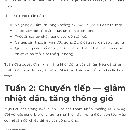
Số cụ thể cần đối chiếu Performance Objectives của dòng giống đang
nuôi.
Ưu tiên trong tuần đầu:
Nhiệt độ đủ ấm, thường khoảng 32–34°C tùy điều kiện thực tế.
Nước sạch, dễ tiếp cận ngay khi gà vào chuồng.
Thức ăn starter chất lượng cao luôn sẵn có.
Gà tiếp cận thức ăn và nước trong 2 giờ đầu sau khi vào chuồng.
Quan sát phân bố đàn: gà tụm lại là thiếu nhiệt, tản xa nguồn
nhiệt và há mỏ là có thể quá nóng.
Tuần đầu quyết định khả năng khởi động của cả lứa. Nếu gà bị lạnh,
mất nước hoặc không ăn sớm, ADG các tuần sau rất khó bù lại hoàn
toàn.
Tuần 2: Chuyển tiếp — giảm
nhiệt dần, tăng thông gió
Mục tiêu thể trọng cuối tuần 2 có thể tham khảo khoảng 500–570g
đối với các dòng broiler thương mại hiện đại trong điều kiện tốt. Mức
cụ thể cần đối chiếu tài liệu của dòng giống.
Việc cần làm: