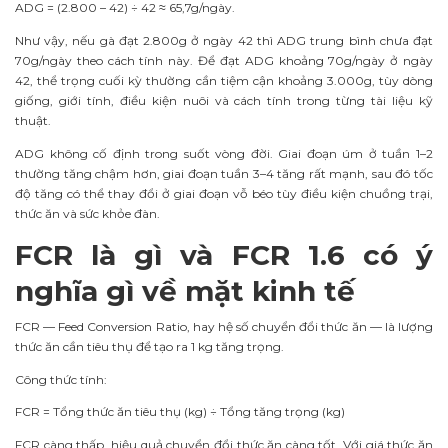
ADG = (2.800 – 42) ÷ 42 ≈ 65,7g/ngày.
Như vậy, nếu gà đạt 2.800g ở ngày 42 thì ADG trung bình chưa đạt
70g/ngày theo cách tính này. Để đạt ADG khoảng 70g/ngày ở ngày
42, thể trọng cuối kỳ thường cần tiệm cận khoảng 3.000g, tùy dòng
giống, giới tính, điều kiện nuôi và cách tính trong từng tài liệu kỹ
thuật.
ADG không cố định trong suốt vòng đời. Giai đoạn úm ở tuần 1–2
thường tăng chậm hơn, giai đoạn tuần 3–4 tăng rất mạnh, sau đó tốc
độ tăng có thể thay đổi ở giai đoạn vỗ béo tùy điều kiện chuồng trại,
thức ăn và sức khỏe đàn.
FCR là gì và FCR 1.6 có ý
nghĩa gì về mặt kinh tế
FCR — Feed Conversion Ratio, hay hệ số chuyển đổi thức ăn — là lượng
thức ăn cần tiêu thụ để tạo ra 1 kg tăng trọng.
Công thức tính:
FCR = Tổng thức ăn tiêu thụ (kg) ÷ Tổng tăng trọng (kg)
FCR càng thấp, hiệu quả chuyển đổi thức ăn càng tốt. Với giá thức ăn