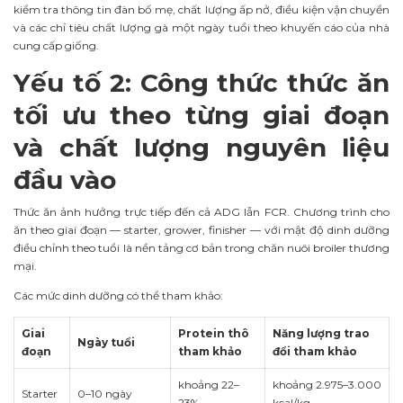
kiểm tra thông tin đàn bố mẹ, chất lượng ấp nở, điều kiện vận chuyển
và các chỉ tiêu chất lượng gà một ngày tuổi theo khuyến cáo của nhà
cung cấp giống.
Yếu tố 2: Công thức thức ăn
tối ưu theo từng giai đoạn
và chất lượng nguyên liệu
đầu vào
Thức ăn ảnh hưởng trực tiếp đến cả ADG lẫn FCR. Chương trình cho
ăn theo giai đoạn — starter, grower, finisher — với mật độ dinh dưỡng
điều chỉnh theo tuổi là nền tảng cơ bản trong chăn nuôi broiler thương
mại.
Các mức dinh dưỡng có thể tham khảo:
Giai
Protein thô
Năng lượng trao
Ngày tuổi
đoạn
tham khảo
đổi tham khảo
khoảng 22–
khoảng 2.975–3.000
Starter
0–10 ngày
23%
kcal/kg