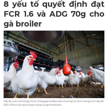
8 yếu tố quyết định đạt
FCR 1.6 và ADG 70g cho
gà broiler
Mật độ nuôi, hệ thống cho ăn, thông gió và điều kiện chuồng trại ảnh hưởng trực tiếp đến
ADG, FCR và hiệu quả tăng trưởng của gà thịt broiler.