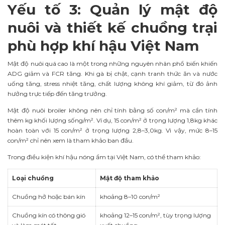
Yếu tố 3: Quản lý mật độ
nuôi và thiết kế chuồng trại
phù hợp khí hậu Việt Nam
Mật độ nuôi quá cao là một trong những nguyên nhân phổ biến khiến
ADG giảm và FCR tăng. Khi gà bị chật, cạnh tranh thức ăn và nước
uống tăng, stress nhiệt tăng, chất lượng không khí giảm, từ đó ảnh
hưởng trực tiếp đến tăng trưởng.
Mật độ nuôi broiler không nên chỉ tính bằng số con/m² mà cần tính
thêm kg khối lượng sống/m². Ví dụ, 15 con/m² ở trọng lượng 1,8kg khác
hoàn toàn với 15 con/m² ở trọng lượng 2,8–3,0kg. Vì vậy, mức 8–15
con/m² chỉ nên xem là tham khảo ban đầu.
Trong điều kiện khí hậu nóng ẩm tại Việt Nam, có thể tham khảo:
Loại chuồng
Mật độ tham khảo
Chuồng hở hoặc bán kín
khoảng 8–10 con/m²
Chuồng kín có thông gió
khoảng 12–15 con/m², tùy trọng lượng