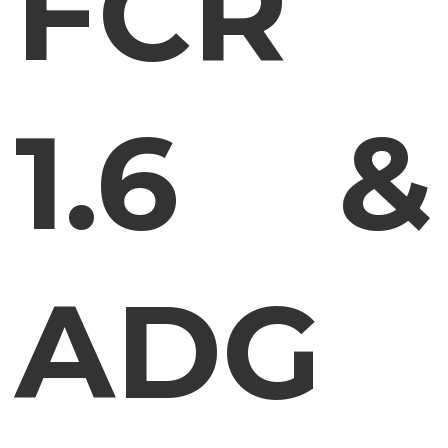
FCR
1.6 &
ADG