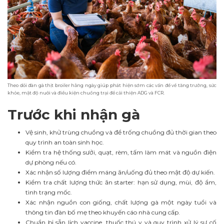
Theo dõi đàn gà thịt broiler hằng ngày giúp phát hiện sớm các vấn đề về tăng trưởng, sức
khỏe, mật độ nuôi và điều kiện chuồng trại để cải thiện ADG và FCR.
Trước khi nhận gà
Vệ sinh, khử trùng chuồng và để trống chuồng đủ thời gian theo
quy trình an toàn sinh học.
Kiểm tra hệ thống sưởi, quạt, rèm, tấm làm mát và nguồn điện
dự phòng nếu có.
Xác nhận số lượng điểm máng ăn/uống đủ theo mật độ dự kiến.
Kiểm tra chất lượng thức ăn starter: hạn sử dụng, mùi, độ ẩm,
tình trạng mốc.
Xác nhận nguồn con giống, chất lượng gà một ngày tuổi và
thông tin đàn bố mẹ theo khuyến cáo nhà cung cấp.
Chuẩn bị sẵn lịch vaccine, thuốc thú y và quy trình xử lý sự cố