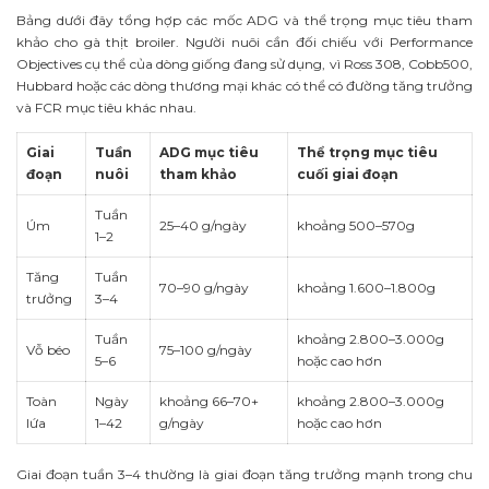
Bảng dưới đây tổng hợp các mốc ADG và thể trọng mục tiêu tham
khảo cho gà thịt broiler. Người nuôi cần đối chiếu với Performance
Objectives cụ thể của dòng giống đang sử dụng, vì Ross 308, Cobb500,
Hubbard hoặc các dòng thương mại khác có thể có đường tăng trưởng
và FCR mục tiêu khác nhau.
Giai
Tuần
ADG mục tiêu
Thể trọng mục tiêu
đoạn
nuôi
tham khảo
cuối giai đoạn
Tuần
Úm
25–40 g/ngày
khoảng 500–570g
1–2
Tăng
Tuần
70–90 g/ngày
khoảng 1.600–1.800g
trưởng
3–4
Tuần
khoảng 2.800–3.000g
Vỗ béo
75–100 g/ngày
5–6
hoặc cao hơn
Toàn
Ngày
khoảng 66–70+
khoảng 2.800–3.000g
lứa
1–42
g/ngày
hoặc cao hơn
Giai đoạn tuần 3–4 thường là giai đoạn tăng trưởng mạnh trong chu