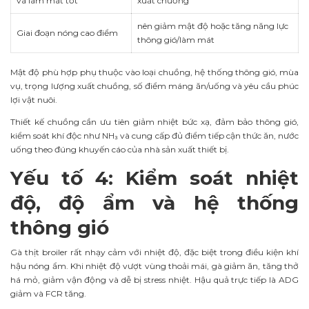
và làm mát tốt
xuất chuồng
nên giảm mật độ hoặc tăng năng lực
Giai đoạn nóng cao điểm
thông gió/làm mát
Mật độ phù hợp phụ thuộc vào loại chuồng, hệ thống thông gió, mùa
vụ, trọng lượng xuất chuồng, số điểm máng ăn/uống và yêu cầu phúc
lợi vật nuôi.
Thiết kế chuồng cần ưu tiên giảm nhiệt bức xạ, đảm bảo thông gió,
kiểm soát khí độc như NH₃ và cung cấp đủ điểm tiếp cận thức ăn, nước
uống theo đúng khuyến cáo của nhà sản xuất thiết bị.
Yếu tố 4: Kiểm soát nhiệt
độ, độ ẩm và hệ thống
thông gió
Gà thịt broiler rất nhạy cảm với nhiệt độ, đặc biệt trong điều kiện khí
hậu nóng ẩm. Khi nhiệt độ vượt vùng thoải mái, gà giảm ăn, tăng thở
há mỏ, giảm vận động và dễ bị stress nhiệt. Hậu quả trực tiếp là ADG
giảm và FCR tăng.