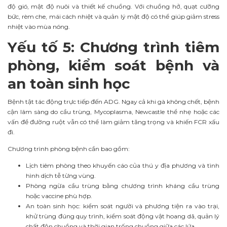
độ gió, mật độ nuôi và thiết kế chuồng. Với chuồng hở, quạt cưỡng
bức, rèm che, mái cách nhiệt và quản lý mật độ có thể giúp giảm stress
nhiệt vào mùa nóng.
Yếu tố 5: Chương trình tiêm
phòng, kiểm soát bệnh và
an toàn sinh học
Bệnh tật tác động trực tiếp đến ADG. Ngay cả khi gà không chết, bệnh
cận lâm sàng do cầu trùng, Mycoplasma, Newcastle thể nhẹ hoặc các
vấn đề đường ruột vẫn có thể làm giảm tăng trọng và khiến FCR xấu
đi.
Chương trình phòng bệnh cần bao gồm:
Lịch tiêm phòng theo khuyến cáo của thú y địa phương và tình
hình dịch tễ từng vùng.
Phòng ngừa cầu trùng bằng chương trình kháng cầu trùng
hoặc vaccine phù hợp.
An toàn sinh học: kiểm soát người và phương tiện ra vào trại,
khử trùng đúng quy trình, kiểm soát động vật hoang dã, quản lý
chất độn chuồng và thời gian trống chuồng giữa các lứa.