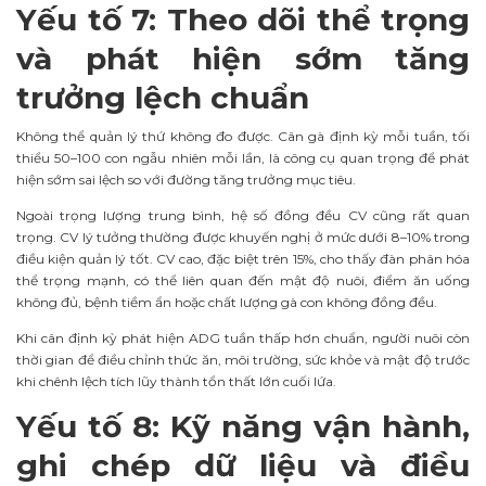
Yếu tố 7: Theo dõi thể trọng
và phát hiện sớm tăng
trưởng lệch chuẩn
Không thể quản lý thứ không đo được. Cân gà định kỳ mỗi tuần, tối
thiểu 50–100 con ngẫu nhiên mỗi lần, là công cụ quan trọng để phát
hiện sớm sai lệch so với đường tăng trưởng mục tiêu.
Ngoài trọng lượng trung bình, hệ số đồng đều CV cũng rất quan
trọng. CV lý tưởng thường được khuyến nghị ở mức dưới 8–10% trong
điều kiện quản lý tốt. CV cao, đặc biệt trên 15%, cho thấy đàn phân hóa
thể trọng mạnh, có thể liên quan đến mật độ nuôi, điểm ăn uống
không đủ, bệnh tiềm ẩn hoặc chất lượng gà con không đồng đều.
Khi cân định kỳ phát hiện ADG tuần thấp hơn chuẩn, người nuôi còn
thời gian để điều chỉnh thức ăn, môi trường, sức khỏe và mật độ trước
khi chênh lệch tích lũy thành tổn thất lớn cuối lứa.
Yếu tố 8: Kỹ năng vận hành,
ghi chép dữ liệu và điều