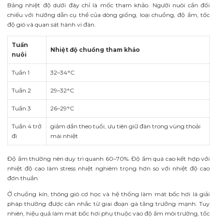
Bảng nhiệt độ dưới đây chỉ là mốc tham khảo. Người nuôi cần đối
chiếu với hướng dẫn cụ thể của dòng giống, loại chuồng, độ ẩm, tốc
độ gió và quan sát hành vi đàn.
Tuần
Nhiệt độ chuồng tham khảo
nuôi
Tuần 1
32–34°C
Tuần 2
29–32°C
Tuần 3
26–29°C
Tuần 4 trở
giảm dần theo tuổi, ưu tiên giữ đàn trong vùng thoải
đi
mái nhiệt
Độ ẩm thường nên duy trì quanh 60–70%. Độ ẩm quá cao kết hợp với
nhiệt độ cao làm stress nhiệt nghiêm trọng hơn so với nhiệt độ cao
đơn thuần.
Ở chuồng kín, thông gió cơ học và hệ thống làm mát bốc hơi là giải
pháp thường được cân nhắc từ giai đoạn gà tăng trưởng mạnh. Tuy
nhiên, hiệu quả làm mát bốc hơi phụ thuộc vào độ ẩm môi trường, tốc