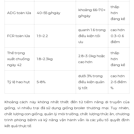
thấp
khoảng 66–70+
ADG toàn lứa
40–55 g/ngày
hơn
g/ngày
đáng kể
quanh 1.6 trong
cao hơn
FCR toàn lứa
1.9–2.2
điều kiện tối
0.3–0.6
ưu
điểm
Thể trọng
thấp
2.8–3.0kg hoặc
xuất chuồng
1.8–2.3kg
hơn
cao hơn
ngày 42
đáng kể
dưới 3% trong
cao hơn
Tỷ lệ hao hụt
5–8%
điều kiện quản
2–5 điểm
lý tốt
%
Khoảng cách này không nhất thiết đến từ tiềm năng di truyền của
giống, vì nhiều trại đã sử dụng giống broiler thương mại. Tuy nhiên,
chất lượng con giống, quản lý môi trường, chất lượng thức ăn, chương
trình phòng bệnh và kỹ năng vận hành vẫn là các yếu tố quyết định
kết quả thực tế.