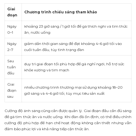
Giai
Chương trình chiếu sáng tham khảo
đoạn
Ngày
khoảng 23 giờ sáng / 1 giờ tối để gà thích nghi và tìm thức
0–1
ăn, nước uống
Ngày
giảm dần thời gian sáng để đạt khoảng 4–6 giờ tối vào
2–7
cuối tuần đầu, tùy tình trạng đàn
Sau
duy trì giai đoạn tối phù hợp để gà nghỉ ngơi, hỗ trợ sức
tuần
khỏe xương và tim mạch
đầu
Giai
nhiều chương trình thương mại sử dụng khoảng 18–20
đoạn
giờ sáng và 4–6 giờ tối, tùy mục tiêu sản xuất
sau
Cường độ ánh sáng cũng cần được quản lý. Giai đoạn đầu cần đủ sáng
để gà tìm thức ăn và nước uống. Khi đàn đã ổn định, có thể điều chỉnh
cường độ phù hợp để hạn chế hoạt động không cần thiết nhưng vẫn
đảm bảo phúc lợi và khả năng tiếp cận thức ăn.