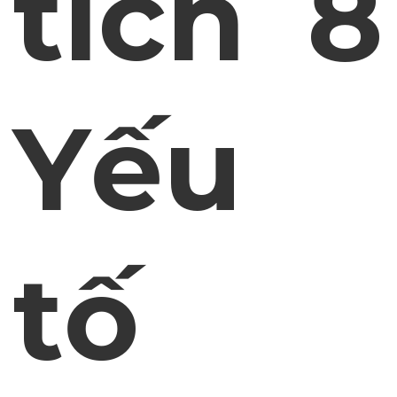
tích 8
Yếu
tố