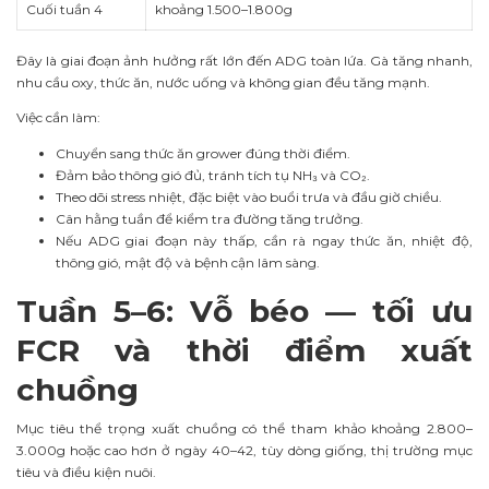
Cuối tuần 4
khoảng 1.500–1.800g
Đây là giai đoạn ảnh hưởng rất lớn đến ADG toàn lứa. Gà tăng nhanh,
nhu cầu oxy, thức ăn, nước uống và không gian đều tăng mạnh.
Việc cần làm:
Chuyển sang thức ăn grower đúng thời điểm.
Đảm bảo thông gió đủ, tránh tích tụ NH₃ và CO₂.
Theo dõi stress nhiệt, đặc biệt vào buổi trưa và đầu giờ chiều.
Cân hằng tuần để kiểm tra đường tăng trưởng.
Nếu ADG giai đoạn này thấp, cần rà ngay thức ăn, nhiệt độ,
thông gió, mật độ và bệnh cận lâm sàng.
Tuần 5–6: Vỗ béo — tối ưu
FCR và thời điểm xuất
chuồng
Mục tiêu thể trọng xuất chuồng có thể tham khảo khoảng 2.800–
3.000g hoặc cao hơn ở ngày 40–42, tùy dòng giống, thị trường mục
tiêu và điều kiện nuôi.