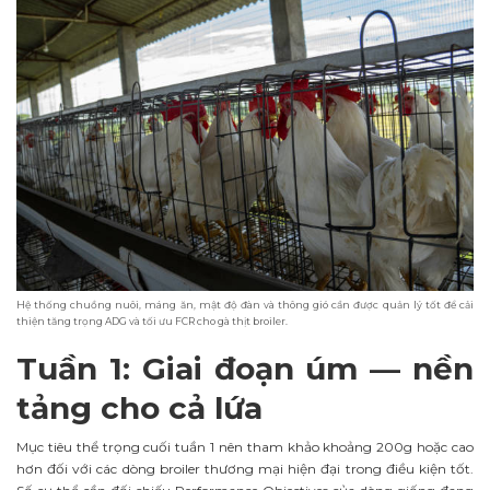
Hệ thống chuồng nuôi, máng ăn, mật độ đàn và thông gió cần được quản lý tốt để cải
thiện tăng trọng ADG và tối ưu FCR cho gà thịt broiler.
Tuần 1: Giai đoạn úm — nền
tảng cho cả lứa
Mục tiêu thể trọng cuối tuần 1 nên tham khảo khoảng 200g hoặc cao
hơn đối với các dòng broiler thương mại hiện đại trong điều kiện tốt.