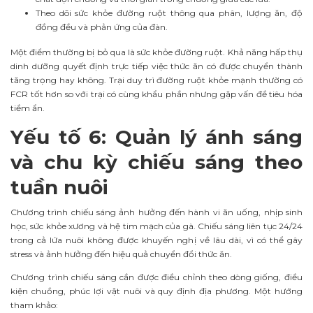
Theo dõi sức khỏe đường ruột thông qua phân, lượng ăn, độ
đồng đều và phản ứng của đàn.
Một điểm thường bị bỏ qua là sức khỏe đường ruột. Khả năng hấp thụ
dinh dưỡng quyết định trực tiếp việc thức ăn có được chuyển thành
tăng trọng hay không. Trại duy trì đường ruột khỏe mạnh thường có
FCR tốt hơn so với trại có cùng khẩu phần nhưng gặp vấn đề tiêu hóa
tiềm ẩn.
Yếu tố 6: Quản lý ánh sáng
và chu kỳ chiếu sáng theo
tuần nuôi
Chương trình chiếu sáng ảnh hưởng đến hành vi ăn uống, nhịp sinh
học, sức khỏe xương và hệ tim mạch của gà. Chiếu sáng liên tục 24/24
trong cả lứa nuôi không được khuyến nghị về lâu dài, vì có thể gây
stress và ảnh hưởng đến hiệu quả chuyển đổi thức ăn.
Chương trình chiếu sáng cần được điều chỉnh theo dòng giống, điều
kiện chuồng, phúc lợi vật nuôi và quy định địa phương. Một hướng
tham khảo: