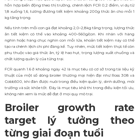
hỗn hợp biến động theo thị trường, chênh lệch FCR 0,2 điểm, ví dụ từ
1,8 xuống 1,6, tương đương tiết kiệm khoảng 200g thức ăn cho mỗi 1
kg tăng trọng.
Nếu tính trên mỗi con gà đạt khoảng 2,0–2,8kg tăng trọng, lượng thức
ăn tiết kiệm có thể vào khoảng 400–560g/con. Khi nhân với hàng
nghìn hoặc hàng chục nghìn con mỗi lứa, khoản tiết kiệm này có thể
tạo ra chênh lệch chi phí đáng kể. Tuy nhiên, mức tiết kiệm thực tế còn
phụ thuộc vào giá thức ăn, tỷ lệ hao hụt, trọng lượng xuất chuồng và
chất lượng quản lý của từng trại.
FCR quanh 1.6 ở khoảng ngày 42 là mục tiêu có cơ sở trong tài liệu kỹ
thuật của một số dòng broiler thương mại hiện đại như Ross 308 và
Cobb500, khi đàn được nuôi trong điều kiện quản lý, dinh dưỡng, môi
trường và sức khỏe tốt. Đây là mục tiêu khả thi trong điều kiện tối ưu,
không nên xem là mức dễ đạt ở mọi quy mô trại.
Broiler growth rate
target lý tưởng theo
từng giai đoạn tuổi