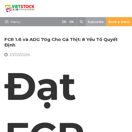
Skip
to
content
Search
Menu
EN
VN
Subscribe
Book a stand
Trang chủ
FCR 1.6 và ADG 70g Cho Gà Thịt: 8 Yếu Tố Quyết
Về triển lãm
Định
25/05/2026
Trưng Bày
Đạt
Tham Quan
Tin tức
Liên Hệ