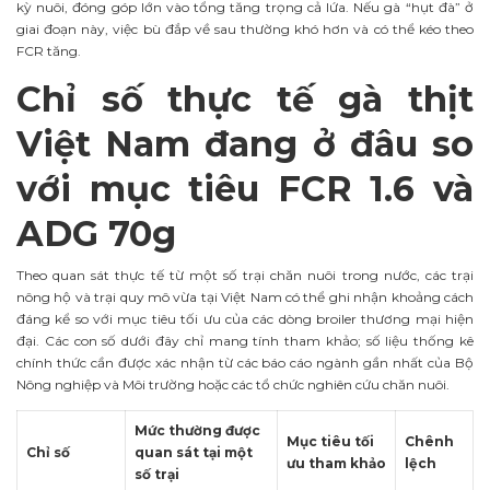
kỳ nuôi, đóng góp lớn vào tổng tăng trọng cả lứa. Nếu gà “hụt đà” ở
giai đoạn này, việc bù đắp về sau thường khó hơn và có thể kéo theo
FCR tăng.
Chỉ số thực tế gà thịt
Việt Nam đang ở đâu so
với mục tiêu FCR 1.6 và
ADG 70g
Theo quan sát thực tế từ một số trại chăn nuôi trong nước, các trại
nông hộ và trại quy mô vừa tại Việt Nam có thể ghi nhận khoảng cách
đáng kể so với mục tiêu tối ưu của các dòng broiler thương mại hiện
đại. Các con số dưới đây chỉ mang tính tham khảo; số liệu thống kê
chính thức cần được xác nhận từ các báo cáo ngành gần nhất của Bộ
Nông nghiệp và Môi trường hoặc các tổ chức nghiên cứu chăn nuôi.
Mức thường được
Mục tiêu tối
Chênh
Chỉ số
quan sát tại một
ưu tham khảo
lệch
số trại