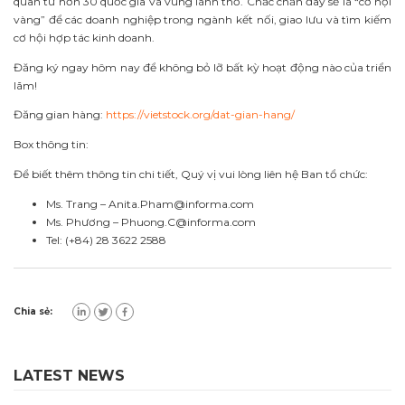
quan từ hơn 30 quốc gia và vùng lãnh thổ. Chắc chắn đây sẽ là “cơ hội
vàng” để các doanh nghiệp trong ngành kết nối, giao lưu và tìm kiếm
cơ hội hợp tác kinh doanh.
Đăng ký ngay hôm nay để không bỏ lỡ bất kỳ hoạt động nào của triển
lãm!
Đăng gian hàng:
https://vietstock.org/dat-gian-hang/
Box thông tin:
Để biết thêm thông tin chi tiết, Quý vị vui lòng liên hệ Ban tổ chức:
Ms. Trang –
Anita.Pham@informa.com
Ms. Phương –
Phuong.C@informa.com
Tel: (+84) 28 3622 2588
Chia sẻ:
LATEST NEWS