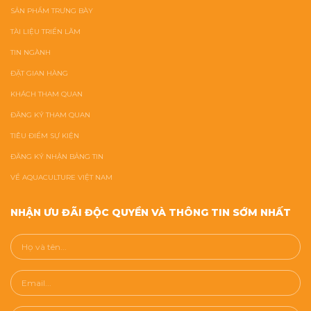
SẢN PHẨM TRƯNG BÀY
TÀI LIỆU TRIỂN LÃM
TIN NGÀNH
ĐẶT GIAN HÀNG
KHÁCH THAM QUAN
ĐĂNG KÝ THAM QUAN
TIÊU ĐIỂM SỰ KIỆN
ĐĂNG KÝ NHẬN BẢNG TIN
VỀ AQUACULTURE VIỆT NAM
NHẬN ƯU ĐÃI ĐỘC QUYỀN VÀ THÔNG TIN SỚM NHẤT