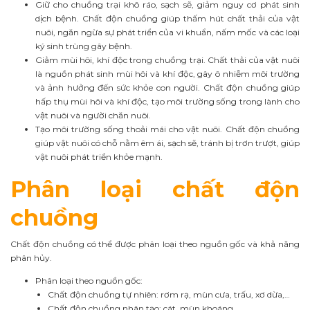
Giữ cho chuồng trại khô ráo, sạch sẽ, giảm nguy cơ phát sinh
dịch bệnh. Chất độn chuồng giúp thấm hút chất thải của vật
nuôi, ngăn ngừa sự phát triển của vi khuẩn, nấm mốc và các loại
ký sinh trùng gây bệnh.
Giảm mùi hôi, khí độc trong chuồng trại. Chất thải của vật nuôi
là nguồn phát sinh mùi hôi và khí độc, gây ô nhiễm môi trường
và ảnh hưởng đến sức khỏe con người. Chất độn chuồng giúp
hấp thụ mùi hôi và khí độc, tạo môi trường sống trong lành cho
vật nuôi và người chăn nuôi.
Tạo môi trường sống thoải mái cho vật nuôi. Chất độn chuồng
giúp vật nuôi có chỗ nằm êm ái, sạch sẽ, tránh bị trơn trượt, giúp
vật nuôi phát triển khỏe mạnh.
Phân loại chất độn
chuồng
Chất độn chuồng có thể được phân loại theo nguồn gốc và khả năng
phân hủy.
Phân loại theo nguồn gốc:
Chất độn chuồng tự nhiên: rơm rạ, mùn cưa, trấu, xơ dừa,…
Chất độn chuồng nhân tạo: cát, mùn khoáng,…