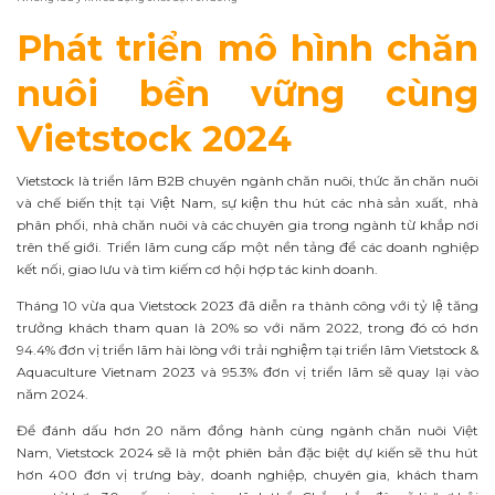
Phát triển mô hình chăn
nuôi bền vững cùng
Vietstock 2024
Vietstock là triển lãm B2B chuyên ngành chăn nuôi, thức ăn chăn nuôi
và chế biến thịt tại Việt Nam, sự kiện thu hút các nhà sản xuất, nhà
phân phối, nhà chăn nuôi và các chuyên gia trong ngành từ khắp nơi
trên thế giới. Triển lãm cung cấp một nền tảng để các doanh nghiệp
kết nối, giao lưu và tìm kiếm cơ hội hợp tác kinh doanh.
Tháng 10 vừa qua Vietstock 2023 đã diễn ra thành công với tỷ lệ tăng
trưởng khách tham quan là 20% so với năm 2022, trong đó có hơn
94.4% đơn vị triển lãm hài lòng với trải nghiệm tại triển lãm Vietstock &
Aquaculture Vietnam 2023 và 95.3% đơn vị triển lãm sẽ quay lại vào
năm 2024.
Để đánh dấu hơn 20 năm đồng hành cùng ngành chăn nuôi Việt
Nam, Vietstock 2024 sẽ là một phiên bản đặc biệt dự kiến sẽ thu hút
hơn 400 đơn vị trưng bày, doanh nghiệp, chuyên gia, khách tham