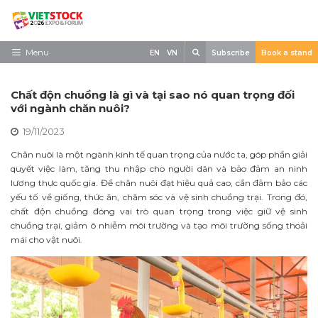
Skip
to
content
Search
Menu
EN
VN
Subscribe
Book a stand
Trang chủ
Chất độn chuồng là gì và tại sao nó quan trọng đối
Về triển lãm
với ngành chăn nuôi?
19/11/2023
Trưng Bày
Chăn nuôi là một ngành kinh tế quan trọng của nước ta, góp phần giải
Tham Quan
quyết việc làm, tăng thu nhập cho người dân và bảo đảm an ninh
lương thực quốc gia. Để chăn nuôi đạt hiệu quả cao, cần đảm bảo các
Tin tức
yếu tố về giống, thức ăn, chăm sóc và vệ sinh chuồng trại. Trong đó,
chất độn chuồng đóng vai trò quan trọng trong việc giữ vệ sinh
Liên Hệ
chuồng trại, giảm ô nhiễm môi trường và tạo môi trường sống thoải
mái cho vật nuôi.