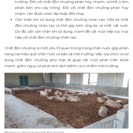
trường. Đối với chất độn chuồng phân hủy nhanh, có thể ủ làm
phân bón cho cây trồng. Đối với chất độn chuồng phân hủy
chậm, cần được chôn lấp hoặc đốt cháy.
Cẩn thận khi sử dụng chất độn chuồng nhân tạo: Một số chất
độn chuồng nhân tạo có thể gây kích ứng da và mắt vật nuôi.
Do đó, cần cẩn thận khi sử dụng, tránh để vật nuôi tiếp xúc trực
tiếp với chất độn chuồng nhân tạo.
Chất độn chuồng là một yếu tố quan trọng trong chăn nuôi, góp phần
nâng cao hiệu quả chăn nuôi và bảo vệ môi trường. Việc lựa chọn và sử
dụng chất độn chuồng phù hợp sẽ giúp vật nuôi phát triển khỏe
mạnh, giảm nguy cơ phát sinh dịch bệnh và ô nhiễm môi trường.
Những lưu ý khi sử dụng chất độn chuồng