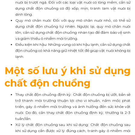
nuôi bị trượt ngã. Đối với các loại vật nuôi có lông mềm, cần sử
dụng chất độn chuồng có độ xốp, mịn, tránh làm vật nuôi bị
dính lông.
Quy mô chăn nuôi: Đối với quy mô chăn nuôi nhỏ, có thể sử
dụng chất độn chuồng tự nhiên. Ngược lại, quy mô chăn nuôi
lớn, cần sử dụng chất độn chuồng nhân tạo để đảm bảo vệ sinh
và giảm thiểu ô nhiễm môi trường.
Điều kiện khí hậu: Những vùng có khí hậu lạnh, cần sử dụng chất
độn chuồng có khả năng giữ nhiệt tốt để giúp vật nuôi không bị
lạnh.
Một số lưu ý khi sử dụng
chất độn chuồng
Thay chất độn chuồng định kỳ: Chất độn chuồng bị ướt, bẩn sẽ
trở thành môi trường thuận lợi cho vi khuẩn, nấm mốc phát
triển, gây ô nhiễm môi trường và ảnh hưởng đến sức khỏe vật
nuôi. Do đó, cần thay chất độn chuồng định kỳ, thường là 2-3
tuần/lần.
Xử lý chất độn chuồng sau khi sử dụng: Chất độn chuồng sau
khi sử dụng cần được xử lý đúng cách, tránh gây ô nhiễm môi