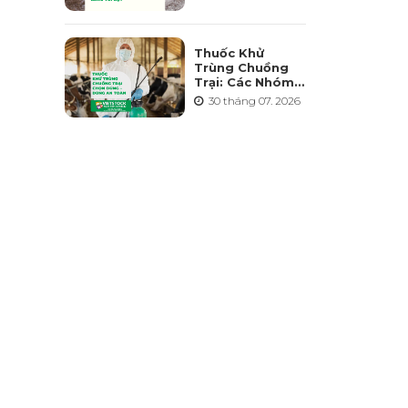
Điểm Và Những
Sai Lầm Cần
Tránh
Thuốc Khử
Trùng Chuồng
Trại: Các Nhóm
Hoạt Chất, Cách
30 tháng 07. 2026
Chọn Và Lưu Ý
An Toàn