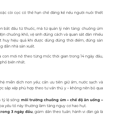
oặc còi cọc có thể hạn chế đáng kể nếu người nuôi thiết
 bắt đầu từ thuốc, mà từ quản lý nền tảng: chuồng úm
độn chuồng khô, vệ sinh đúng cách và quan sát đàn nhiều
át huy hiệu quả khi được dùng đúng thời điểm, đúng sản
ng dẫn nhà sản xuất.
 con mới nở theo từng mốc thời gian trong 14 ngày đầu,
 phổ biến nhất.
hệ miễn dịch non yếu; cần ưu tiên giữ ấm, nước sạch và
ược sắp xếp phù hợp theo tư vấn thú y – không nên bỏ qua
tỷ lệ sống:
môi trường chuồng úm – chế độ ăn uống –
 ba yếu tố này thường làm tăng nguy cơ hao hụt.
trong 3 ngày đầu
, giảm dần theo tuần; hành vi đàn gà là