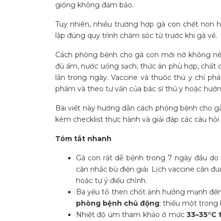
giống không đảm bảo.
Tuy nhiên, nhiều trường hợp gà con chết non h
lập đúng quy trình chăm sóc từ trước khi gà về.
Cách phòng bệnh cho gà con mới nở không nên
đủ ấm, nước uống sạch, thức ăn phù hợp, chất 
lần trong ngày. Vaccine và thuốc thú y chỉ ph
phẩm và theo tư vấn của bác sĩ thú y hoặc hướ
Bài viết này hướng dẫn cách phòng bệnh cho gà
kèm checklist thực hành và giải đáp các câu hỏi
Tóm tắt nhanh
Gà con rất dễ bệnh trong 7 ngày đầu do 
cân nhắc bù điện giải. Lịch vaccine cần đ
hoặc tự ý điều chỉnh.
Ba yếu tố then chốt ảnh hưởng mạnh đến 
phòng bệnh chủ động
; thiếu một trong
Nhiệt độ úm tham khảo ở mức
33–35°C 