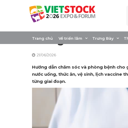
Skip
to
content
Cách Phòng Bệnh
Trong 2 Tuần Đầu
Trang chủ
Về triển lãm
Trưng Bày
T
21/06/2026
Hướng dẫn chăm sóc và phòng bệnh cho gà
nước uống, thức ăn, vệ sinh, lịch vaccine 
từng giai đoạn.