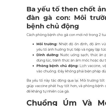
Ba yếu tố then chốt ả
đàn gà con: Môi trư
bệnh chủ động
Cách phòng bệnh cho gà con mới nở trong 2 tuầ
Môi trường:
Nhiệt độ ổn định, độ ẩm vừa
yếu tố ảnh hưởng trực tiếp và ngay lập tứ
Dinh dưỡng:
Nước uống sạch, thức ăn ph
đúng lúc, tránh thức ăn ẩm mốc hoặc dư t
Phòng bệnh chủ động:
Lịch vaccine, vệ
vào chuồng. Đây không phải biện pháp dùn
Ba yếu tố này tác động qua lại. Môi trường tốt
giúp vaccine phát huy tốt hơn, và phòng bệnh
đề kháng tự nhiên của gà.
Chuồng Úm Và Mô