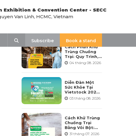
n Exhibition & Convention Center - SECC
uyen Van Linh, HCMC, Vietnam
LATEST NEWS
Search
Subscribe
Book a stand
Cách Phun Khử
Trùng Chuồng
Trại: Quy Trình,
Tần Suất Và Lưu
04 tháng 08. 2026
Ý Khi Sử Dụng
Diễn Đàn Một
Sức Khỏe Tại
Vietstock 2026:
Hướng Tới Phát
03 tháng 08. 2026
Triển Ngành
Chăn Nuôi Bền
Vững
Cách Khử Trùng
Chuồng Trại
Bằng Vôi Bột:
Cách Rải, Thời
31 tháng 07. 2026