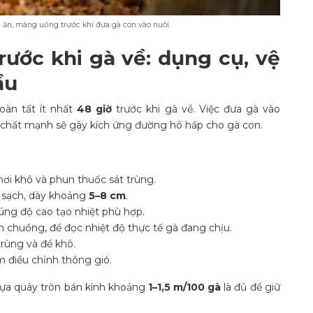
ăn, máng uống trước khi đưa gà con vào nuôi.
ước khi gà về: dụng cụ, vệ
ầu
oàn tất ít nhất
48 giờ
trước khi gà về. Việc đưa gà vào
 chất mạnh sẽ gây kích ứng đường hô hấp cho gà con.
ơi khô và phun thuốc sát trùng.
ô sạch, dày khoảng
5–8 cm
.
ng độ cao tạo nhiệt phù hợp.
n chuồng, để đọc nhiệt độ thực tế gà đang chịu.
rùng và để khô.
 điều chỉnh thông gió.
hựa quây tròn bán kính khoảng
1–1,5 m/100 gà
là đủ để giữ