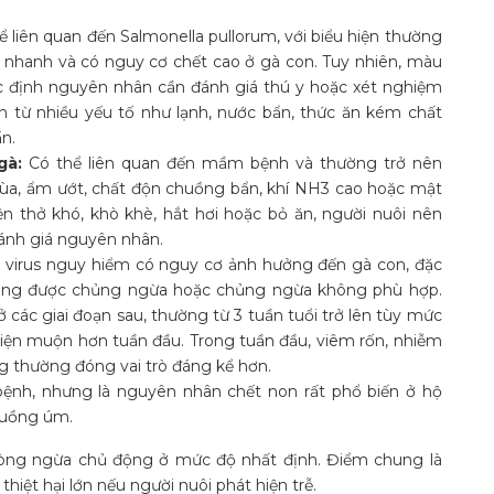
 liên quan đến Salmonella pullorum, với biểu hiện thường
u nhanh và có nguy cơ chết cao ở gà con. Tuy nhiên, màu
xác định nguyên nhân cần đánh giá thú y hoặc xét nghiệm
ến từ nhiều yếu tố như lạnh, nước bẩn, thức ăn kém chất
n.
gà:
Có thể liên quan đến mầm bệnh và thường trở nên
lùa, ẩm ướt, chất độn chuồng bẩn, khí NH3 cao hoặc mật
ện thở khó, khò khè, hắt hơi hoặc bỏ ăn, người nuôi nên
đánh giá nguyên nhân.
 virus nguy hiểm có nguy cơ ảnh hưởng đến gà con, đặc
hông được chủng ngừa hoặc chủng ngừa không phù hợp.
 các giai đoạn sau, thường từ 3 tuần tuổi trở lên tùy mức
iện muộn hơn tuần đầu. Trong tuần đầu, viêm rốn, nhiễm
g thường đóng vai trò đáng kể hơn.
ệnh, nhưng là nguyên nhân chết non rất phổ biến ở hộ
huồng úm.
hòng ngừa chủ động ở mức độ nhất định. Điểm chung là
thiệt hại lớn nếu người nuôi phát hiện trễ.