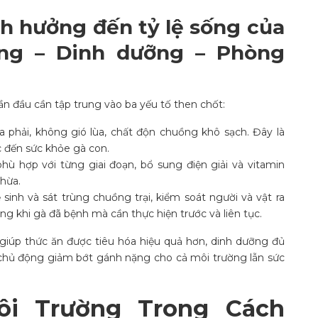
nh hưởng đến tỷ lệ sống của
ờng – Dinh dưỡng – Phòng
n đầu cần tập trung vào ba yếu tố then chốt:
 phải, không gió lùa, chất độn chuồng khô sạch. Đây là
c đến sức khỏe gà con.
ù hợp với từng giai đoạn, bổ sung điện giải và vitamin
hừa.
 sinh và sát trùng chuồng trại, kiểm soát người và vật ra
g khi gà đã bệnh mà cần thực hiện trước và liên tục.
 giúp thức ăn được tiêu hóa hiệu quả hơn, dinh dưỡng đủ
 chủ động giảm bớt gánh nặng cho cả môi trường lẫn sức
i Trường Trong Cách