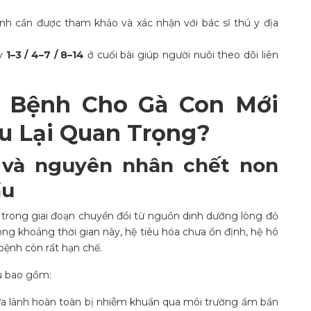
nh cần được tham khảo và xác nhận với bác sĩ thú y địa
ày
1–3 / 4–7 / 8–14
ở cuối bài giúp người nuôi theo dõi liên
g Bệnh Cho Gà Con Mới
u Lại Quan Trọng?
và nguyên nhân chết non
ầu
trong giai đoạn chuyển đổi từ nguồn dinh dưỡng lòng đỏ
ng khoảng thời gian này, hệ tiêu hóa chưa ổn định, hệ hô
ệnh còn rất hạn chế.
u bao gồm:
hưa lành hoàn toàn bị nhiễm khuẩn qua môi trường ẩm bẩn