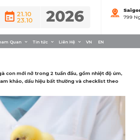
2026
Saigo
21.10
799 Ng
23.10
 Cho Gà Con Mới Nở
ham Quan
Tin tức
Liên Hệ
VN
EN
 con mới nở trong 2 tuần đầu, gồm nhiệt độ úm,
tham khảo, dấu hiệu bất thường và checklist theo