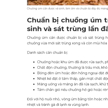
Chuồng úm cần được vệ sinh, làm ấm và chuẩn bị đầy đủ máng 
Chuẩn bị chuồng úm tr
sinh và sát trùng lần đ
Chuồng úm cần được chuẩn bị và sát trùng h
chuồng vừa mới sát trùng xong và còn mùi hóa
Danh sách cần chuẩn bị:
Chuồng hoặc khu úm đã được rửa sạch, ph
Chất độn chuồng, thường là trấu mới, kh
Bóng đèn úm hoặc đèn hồng ngoại đặt đú
Nhiệt kế đặt ở tầm thấp, gần mặt chất độ
Máng uống và máng ăn đã rửa sạch, khử t
Tấm chắn gió nếu chuồng hở gió hoặc rèm
Đối với hộ nuôi nhỏ, vòng úm bằng tôn hoặc n
nhiệt và tránh gà đi lạnh ra vùng lạnh.