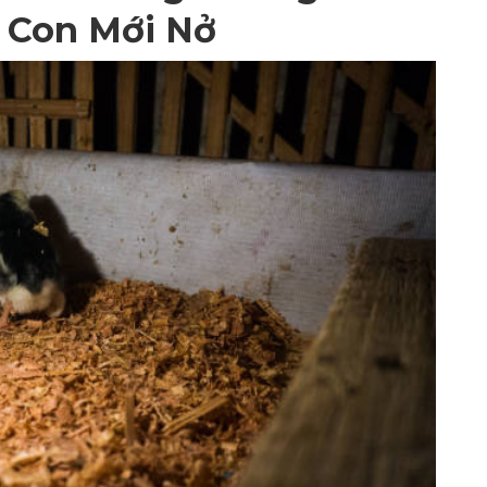
 Con Mới Nở