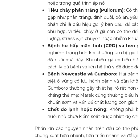
hoặc trong quá trình ấp nở.
Tiêu chảy phân trắng (Pullorum):
Có thể
gặp như phân trắng, dính đuôi, bỏ ăn, yế
phân chỉ là dấu hiệu gợi ý ban đầu; để 
phù hợp, vì tiêu chảy ở gà con có thể đ
lượng, stress vận chuyển hoặc nhiễm khuẩ
Bệnh hô hấp mãn tính (CRD) và hen 
nghiêm trọng hơn khi chuồng úm bị gió 
độ nuôi quá dày. Khi nhiều gà có biểu hi
cách ly gà bệnh và liên hệ thú y để được 
Bệnh Newcastle và Gumboro:
Hai bệnh
biệt ở vùng có lưu hành bệnh và đàn k
Gumboro thường gây thiệt hại rõ rệt hơn ở
kháng thể mẹ; Marek cũng thường biểu h
khuẩn sớm và vấn đề chất lượng con giốn
Chết do lạnh hoặc nóng:
Không phải b
nuôi nhỏ chưa kiểm soát được nhiệt độ c
Phần lớn các nguyên nhân trên đều có thể p
chúng xuất hiện nhanh, tiến triển nhanh và để lại 