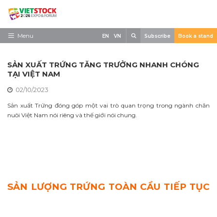
Skip
to
content
Search
Menu
EN
VN
Subscribe
Book a stand
Trang chủ
SẢN XUẤT TRỨNG TĂNG TRƯỞNG NHANH CHÓNG
Về triển lãm
TẠI VIỆT NAM
02/10/2023
Trưng Bày
Sản xuất Trứng đóng góp một vai trò quan trọng trong ngành chăn
Tham Quan
nuôi Việt Nam nói riêng và thế giới nói chung.
Tin tức
Liên Hệ
SẢN LƯỢNG TRỨNG TOÀN CẦU TIẾP TỤC