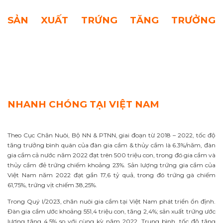
SẢN XUẤT TRỨNG TĂNG TRƯỞNG
NHANH CHÓNG TẠI VIỆT NAM
Theo Cục Chăn Nuôi, Bộ NN & PTNN, giai đoạn từ 2018 – 2022, tốc độ
tăng trưởng bình quân của đàn gia cầm & thủy cầm là 6.3%/năm, đàn
gia cầm cả nước năm 2022 đạt trên 500 triệu con, trong đó gia cầm và
thủy cầm đẻ trứng chiếm khoảng 23%. Sản lượng trứng gia cầm của
Việt Nam năm 2022 đạt gần 17,6 tỷ quả, trong đó trứng gà chiếm
61,75%, trứng vịt chiếm 38,25%.
Trong Quý I/2023, chăn nuôi gia cầm tại Việt Nam phát triển ổn định.
Đàn gia cầm ước khoảng 551,4 triệu con, tăng 2,4%; sản xuất trứng ước
lượng tăng 4,5% so với cùng kỳ năm 2022. Trung bình, tốc độ tăng