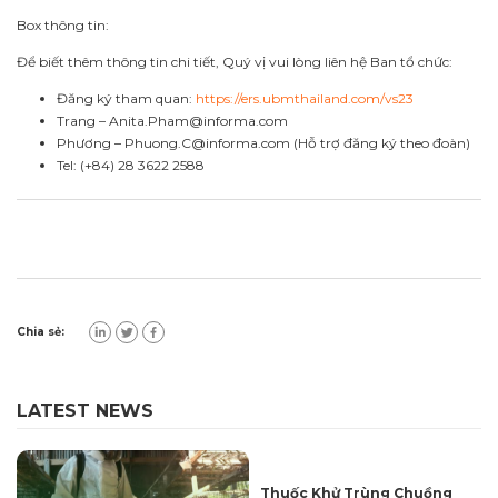
Box thông tin:
Để biết thêm thông tin chi tiết, Quý vị vui lòng liên hệ Ban tổ chức:
Đăng ký tham quan:
https://ers.ubmthailand.com/vs23
Trang –
Anita.Pham@informa.com
Phương –
Phuong.C@informa.com
(Hỗ trợ đăng ký theo đoàn)
Tel: (+84) 28 3622 2588
Chia sẻ:
LATEST NEWS
Thuốc Khử Trùng Chuồng