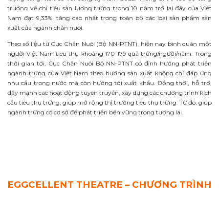
trưởng về chỉ tiêu sản lượng trứng trong 10 năm trở lại đây của Việt
Nam đạt 9,33%, tăng cao nhất trong toàn bộ các loại sản phẩm sản
xuất của ngành chăn nuôi.
Theo số liệu từ Cục Chăn Nuôi (Bộ NN-PTNT), hiện nay bình quân một
người Việt Nam tiêu thụ khoảng 170-179 quả trứng/người/năm. Trong
thời gian tới, Cục Chăn Nuôi Bộ NN-PTNT có định hướng phát triển
ngành trứng của Việt Nam theo hướng sản xuất không chỉ đáp ứng
nhu cầu trong nước mà còn hướng tới xuất khẩu. Đồng thời, hỗ trợ,
đẩy mạnh các hoạt động tuyên truyền, xây dựng các chương trình kích
cầu tiêu thụ trứng, giúp mở rộng thị trường tiêu thụ trứng. Từ đó, giúp
ngành trứng có cơ sở để phát triển bền vững trong tương lai.
EGGCELLENT THEATRE – CHƯƠNG TRÌNH