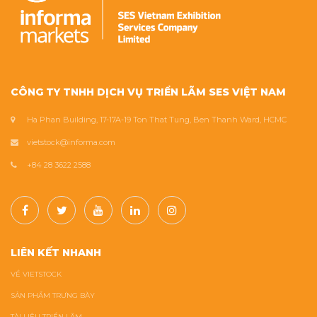
CÔNG TY TNHH DỊCH VỤ TRIỂN LÃM SES VIỆT NAM
Ha Phan Building, 17-17A-19 Ton That Tung, Ben Thanh Ward, HCMC
vietstock@informa.com
+84 28 3622 2588
LIÊN KẾT NHANH
VỀ VIETSTOCK
SẢN PHẨM TRƯNG BÀY
TÀI LIỆU TRIỂN LÃM