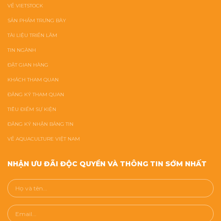
VỀ VIETSTOCK
SẢN PHẨM TRƯNG BÀY
TÀI LIỆU TRIỂN LÃM
TIN NGÀNH
ĐẶT GIAN HÀNG
KHÁCH THAM QUAN
ĐĂNG KÝ THAM QUAN
TIÊU ĐIỂM SỰ KIỆN
ĐĂNG KÝ NHẬN BẢNG TIN
VỀ AQUACULTURE VIỆT NAM
NHẬN ƯU ĐÃI ĐỘC QUYỀN VÀ THÔNG TIN SỚM NHẤT