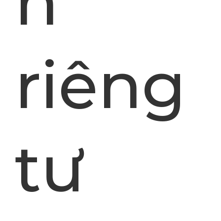
n
riêng
tư