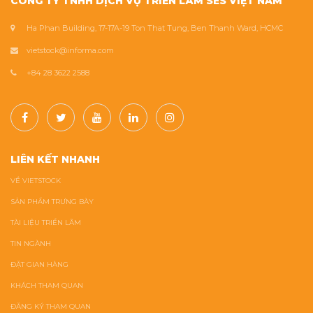
CÔNG TY TNHH DỊCH VỤ TRIỂN LÃM SES VIỆT NAM
Ha Phan Building, 17-17A-19 Ton That Tung, Ben Thanh Ward, HCMC
vietstock@informa.com
+84 28 3622 2588
LIÊN KẾT NHANH
VỀ VIETSTOCK
SẢN PHẨM TRƯNG BÀY
TÀI LIỆU TRIỂN LÃM
TIN NGÀNH
ĐẶT GIAN HÀNG
KHÁCH THAM QUAN
ĐĂNG KÝ THAM QUAN