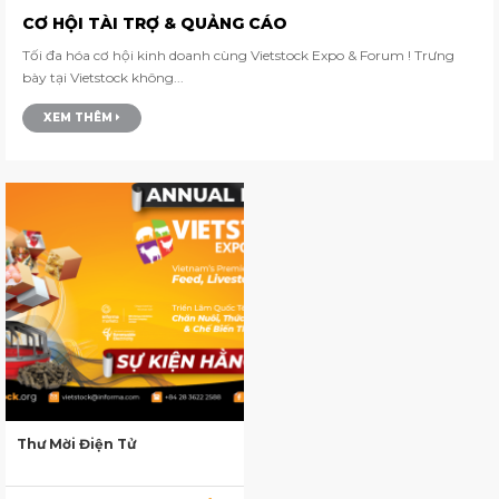
CƠ HỘI TÀI TRỢ & QUẢNG CÁO
Tối đa hóa cơ hội kinh doanh cùng Vietstock Expo & Forum ! Trưng
bày tại Vietstock không...
XEM THÊM
Thư Mời Điện Tử