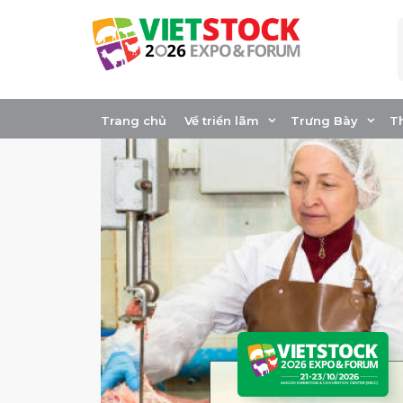
Skip
to
content
Trang chủ
Về triển lãm
Trưng Bày
T