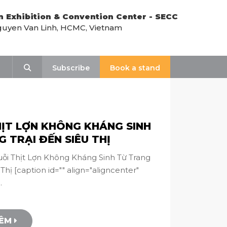
n Exhibition & Convention Center - SECC
uyen Van Linh, HCMC, Vietnam
Search
Subscribe
Book a stand
HỊT LỢN KHÔNG KHÁNG SINH
 TRẠI ĐẾN SIÊU THỊ
ỗi Thịt Lợn Không Kháng Sinh Từ Trang
 Thị [caption id="" align="aligncenter"
.
HÊM