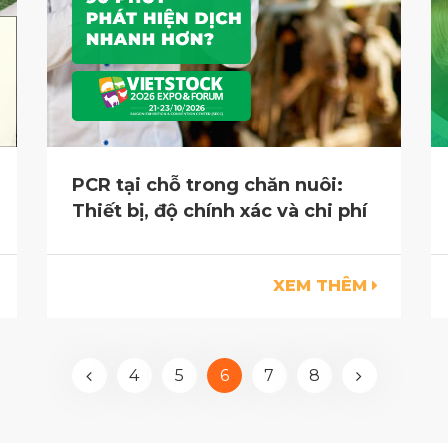
PCR tại chỗ trong chăn nuôi:
Thiết bị, độ chính xác và chi phí
XEM THÊM
4
5
6
7
8