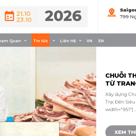
2026
Saigo
21.10
799 Ng
Tin ngành
23.10
ham Quan
Tin tức
Liên Hệ
VN
EN
CHUỖI T
TỪ TRANG
Xây dựng Chu
Trại Đến Siêu
width="951"] ..
XEM T