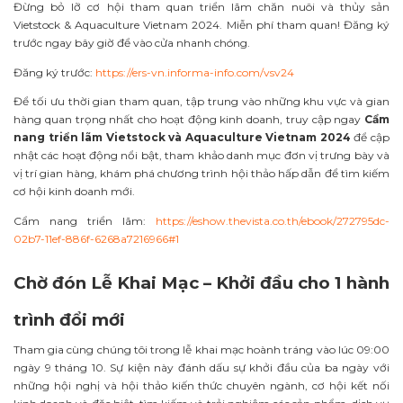
Đừng bỏ lỡ cơ hội tham quan triển lãm chăn nuôi và thủy sản
Vietstock & Aquaculture Vietnam 2024. Miễn phí tham quan! Đăng ký
trước ngay bây giờ để vào cửa nhanh chóng.
Đăng ký trước:
https://ers-vn.informa-info.com/vsv24
Để tối ưu thời gian tham quan, tập trung vào những khu vực và gian
hàng quan trọng nhất cho hoạt động kinh doanh, truy cập ngay
Cẩm
nang triển lãm Vietstock và Aquaculture Vietnam 2024
để cập
nhật các hoạt động nổi bật, tham khảo danh mục đơn vị trưng bày và
vị trí gian hàng, khám phá chương trình hội thảo hấp dẫn để tìm kiếm
cơ hội kinh doanh mới.
Cẩm nang triển lãm:
https://eshow.thevista.co.th/ebook/272795dc-
02b7-11ef-886f-6268a7216966#1
Chờ đón Lễ Khai Mạc – Khởi đầu cho 1 hành
trình đổi mới
Tham gia cùng chúng tôi trong lễ khai mạc hoành tráng vào lúc 09:00
ngày 9 tháng 10. Sự kiện này đánh dấu sự khởi đầu của ba ngày với
những hội nghị và hội thảo kiến thức chuyên ngành, cơ hội kết nối