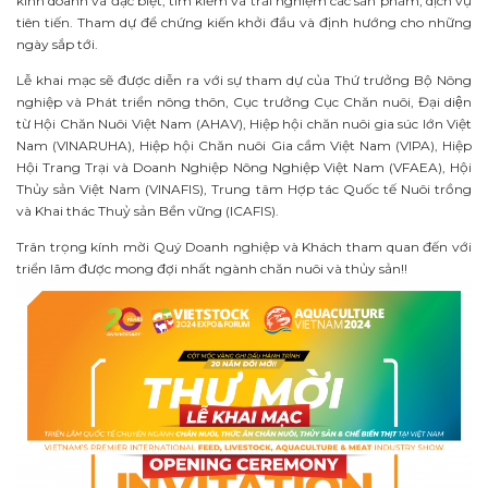
kinh doanh và đặc biệt, tìm kiếm và trải nghiệm các sản phẩm, dịch vụ
tiên tiến. Tham dự để chứng kiến ​​khởi đầu và định hướng cho những
ngày sắp tới.
Lễ khai mạc sẽ được diễn ra với sự tham dự của Thứ trưởng Bộ Nông
nghiệp và Phát triển nông thôn, Cục trưởng Cục Chăn nuôi, Đại diện
từ Hội Chăn Nuôi Việt Nam (AHAV), Hiệp hội chăn nuôi gia súc lớn Việt
Nam (VINARUHA), Hiệp hội Chăn nuôi Gia cầm Việt Nam (VIPA), Hiệp
Hội Trang Trại và Doanh Nghiệp Nông Nghiệp Việt Nam (VFAEA), Hội
Thủy sản Việt Nam (VINAFIS), Trung tâm Hợp tác Quốc tế Nuôi trồng
và Khai thác Thuỷ sản Bền vững (ICAFIS).
Trân trọng kính mời Quý Doanh nghiệp và Khách tham quan đến với
triển lãm được mong đợi nhất ngành chăn nuôi và thủy sản!!