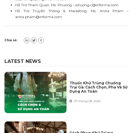
Hỗ Trợ Tham Quan: Ms. Phuong –
phuong.c@informa.com
Hỗ Trợ Truyền Thông & Marketing: Ms. Anita Pham –
anita.pham@informa.com
Chia sẻ:
LATEST NEWS
Thuốc Khử Trùng Chuồng
Trại Gà: Cách Chọn, Pha Và Sử
Dụng An Toàn
07 tháng 08. 2026
Cách Phun Khử Trùng