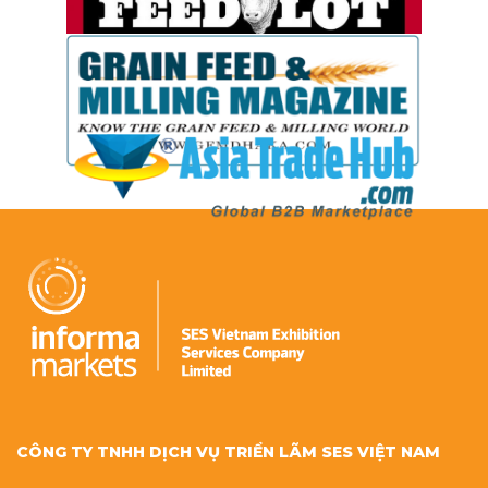
CÔNG TY TNHH DỊCH VỤ TRIỂN LÃM SES VIỆT NAM