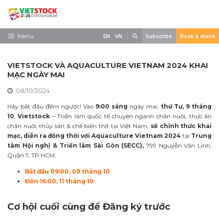
Skip
to
content
Search
Menu
EN
VN
Subscribe
Book a stand
Trang chủ
VIETSTOCK VÀ AQUACULTURE VIETNAM 2024 KHAI
Về triển lãm
MẠC NGÀY MAI
08/10/2024
Trưng Bày
Hãy bắt đầu đếm ngược! Vào
9:00 sáng
ngày mai,
thứ Tư, 9 tháng
Tham Quan
10
,
Vietstock
– Triển lãm quốc tế chuyên ngành chăn nuôi, thức ăn
chăn nuôi, thủy sản & chế biến thịt tại Việt Nam,
sẽ chính thức khai
Tin tức
mạc, diễn ra đồng thời với Aquaculture Vietnam 2024
tại
Trung
tâm Hội nghị & Triển lãm Sài Gòn (SECC),
799 Nguyễn Văn Linh,
Liên Hệ
Quận 7, TP.HCM.
Bắt đầu 09:00, 09 tháng 10
Đến 16:00, 11 tháng 10
Cơ hội cuối cùng để Đăng ký trước