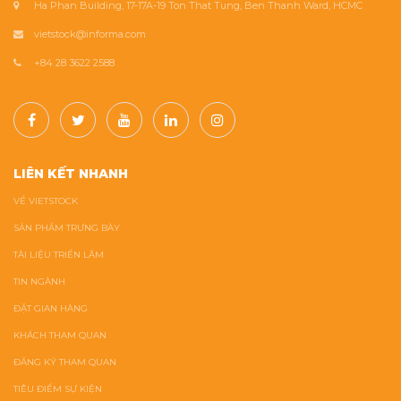
Ha Phan Building, 17-17A-19 Ton That Tung, Ben Thanh Ward, HCMC
vietstock@informa.com
+84 28 3622 2588
LIÊN KẾT NHANH
VỀ VIETSTOCK
SẢN PHẨM TRƯNG BÀY
TÀI LIỆU TRIỂN LÃM
TIN NGÀNH
ĐẶT GIAN HÀNG
KHÁCH THAM QUAN
ĐĂNG KÝ THAM QUAN
TIÊU ĐIỂM SỰ KIỆN