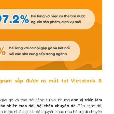
gram sắp được ra mắt tại Vietstock &
 gặp gỡ và trao đổi riêng tư với những
đơn vị triển lãm
́c phiên trao đổi, hội thảo chuyên đề
. Bên cạnh đó,
được nhiều lợi ích độc quyền khác như hỗ trợ di chuyển