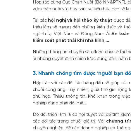
Hợp tác cùng Cục Chăn Nuôi (Bộ NN&PTNT), cùn
vực chăn nuôi và thủy sản, sự kiện hứa hẹn sẽ là
Tại các
hội nghị và hội thảo kỹ thuật
được dẫn
triển lãm sẽ mang đến những kiến thức và thôn
ngành tại Việt Nam và Đông Nam Á:
An toàn 
kiểm soát phát thải khí nhà kính,…
Những thông tin chuyên sâu được chia sẻ tại tr
ra những quyết định chiến lược đúng đắn, nắm bắ
3. Nhanh chóng tìm được ‘người bạn đ
Hợp tác với các đối tác hàng đầu sẽ giúp rút 
chuỗi cung ứng. Tuy nhiên, giữa thế giới rộng 
phù hợp. Thiếu thông tin, khó khăn trong việ
nghiệp đang phải đối mặt.
Do đó, triển lãm là cơ hội tuyệt vời để tìm kiếm
các đối tác trong chuỗi giá trị. Với
chương tr
chuyên nghiệp, để các doanh nghiệp có thể ngồi