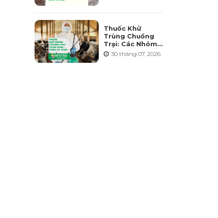
Điểm Và Những
Sai Lầm Cần
Tránh
Thuốc Khử
Trùng Chuồng
Trại: Các Nhóm
Hoạt Chất, Cách
30 tháng 07. 2026
Chọn Và Lưu Ý
An Toàn