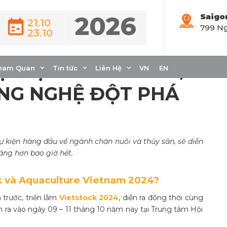
2026
Saigo
21.10
799 Ng
23.10
UACULTURE
ỘI TỤ CỦA ĐỔI MỚI,
ham Quan
Tin tức
Liên Hệ
VN
EN
NG NGHỆ ĐỘT PHÁ
ự kiện hàng đầu về ngành chăn nuôi và thủy sản, sẽ diễn
áng hơn bao giờ hết.
ck và Aquaculture Vietnam 2024?
trước, triển lãm
Vietstock 2024
, diễn ra đồng thời cùng
ễn ra vào ngày 09 – 11 tháng 10 năm nay tại Trung tâm Hội