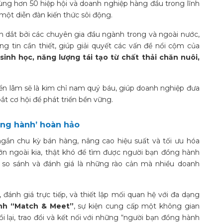
g hơn 50 hiệp hội và doanh nghiệp hàng đầu trong lĩnh
 một diễn đàn kiến thức sôi động.
 dắt bởi các chuyên gia đầu ngành trong và ngoài nước,
g tin cần thiết, giúp giải quyết các vấn đề nổi cộm của
sinh học, năng lượng tái tạo từ chất thải chăn nuôi,
iển lãm sẽ là kim chỉ nam quý báu, giúp doanh nghiệp đưa
t cơ hội để phát triển bền vững.
ồng hành’ hoàn hảo
ngắn chu kỳ bán hàng, nâng cao hiệu suất và tối ưu hóa
lớn ngoài kia, thật khó để tìm được người bạn đồng hành
c so sánh và đánh giá là những rào cản mà nhiều doanh
, đánh giá trực tiếp, và thiết lập mối quan hệ với đa dạng
ình “Match & Meet”
, sự kiện cung cấp một không gian
 lại, trao đổi và kết nối với những “người bạn đồng hành