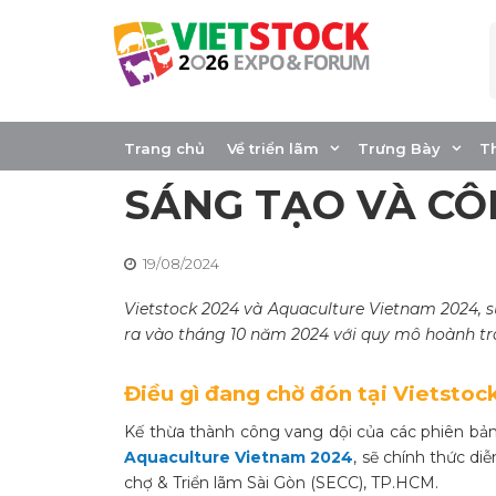
Skip
to
content
VIETSTOCK & AQ
VIETNAM – NƠI H
Trang chủ
Về triển lãm
Trưng Bày
T
SÁNG TẠO VÀ CÔ
19/08/2024
Vietstock 2024 và Aquaculture Vietnam 2024, s
ra vào tháng 10 năm 2024 với quy mô hoành tr
Điều gì đang chờ đón tại Vietsto
Kế thừa thành công vang dội của các phiên bản 
Aquaculture Vietnam 2024
, sẽ chính thức di
chợ & Triển lãm Sài Gòn (SECC), TP.HCM.