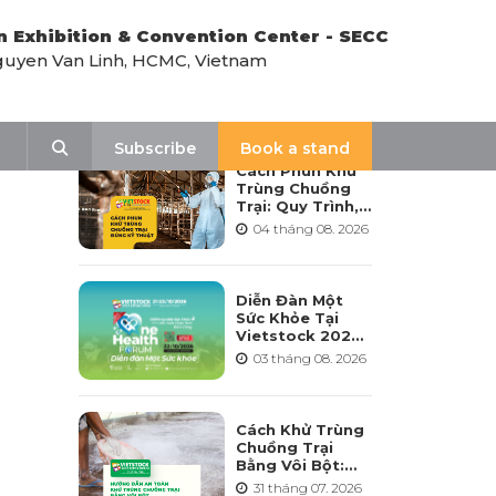
n Exhibition & Convention Center - SECC
uyen Van Linh, HCMC, Vietnam
LATEST NEWS
Search
Subscribe
Book a stand
Cách Phun Khử
Trùng Chuồng
Trại: Quy Trình,
Tần Suất Và Lưu
04 tháng 08. 2026
Ý Khi Sử Dụng
Diễn Đàn Một
Sức Khỏe Tại
Vietstock 2026:
Hướng Tới Phát
03 tháng 08. 2026
Triển Ngành
Chăn Nuôi Bền
Vững
Cách Khử Trùng
Chuồng Trại
Bằng Vôi Bột:
Cách Rải, Thời
31 tháng 07. 2026