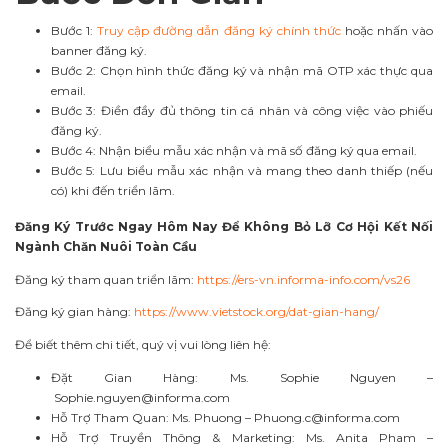
Bước 1:
Truy cập đường dẫn đăng ký chính thức
hoặc nhấn vào
banner đăng ký.
Bước 2: Chọn hình thức đăng ký và nhận mã OTP xác thực qua
email.
Bước 3: Điền đầy đủ thông tin cá nhân và công việc vào phiếu
đăng ký.
Bước 4: Nhận biểu mẫu xác nhận và mã số đăng ký qua email.
Bước 5: Lưu biểu mẫu xác nhận và mang theo danh thiếp (nếu
có) khi đến triển lãm.
Đă
ng K
ý Trước
Ngay H
ô
m Nay
Để
Không B
ỏ
L
ỡ
C
ơ
H
ộ
i K
ế
t N
ố
i
Ngành Ch
ă
n Nu
ô
i To
à
n C
ầ
u
Đăng ký tham quan triển lãm:
https://ers-vn.informa-info.com/vs26
Đăng ký gian hàng:
https://www.vietstock.org/dat-gian-hang/
Để biết thêm chi tiết, quý vị vui lòng liên hệ:
Đặt Gian Hàng: Ms. Sophie Nguyen –
Sophie.nguyen@informa.com
Hỗ Trợ Tham Quan: Ms. Phuong –
Phuong.c@informa.com
Hỗ Trợ Truyền Thông & Marketing: Ms. Anita Pham –