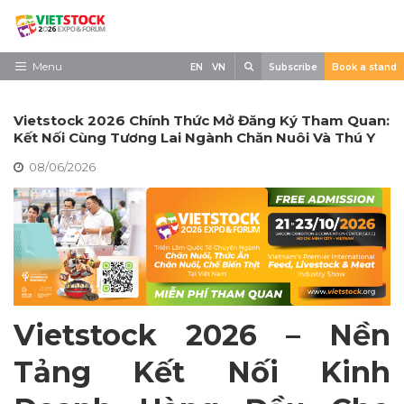
Skip
to
content
Search
Menu
EN
VN
Subscribe
Book a stand
Trang chủ
Vietstock 2026 Chính Thức Mở Đăng Ký Tham Quan:
Về triển lãm
Kết Nối Cùng Tương Lai Ngành Chăn Nuôi Và Thú Y
08/06/2026
Trưng Bày
Tham Quan
Tin tức
Liên Hệ
Vietstock 2026 – N
ề
n
T
ả
ng K
ế
t N
ố
i Kinh