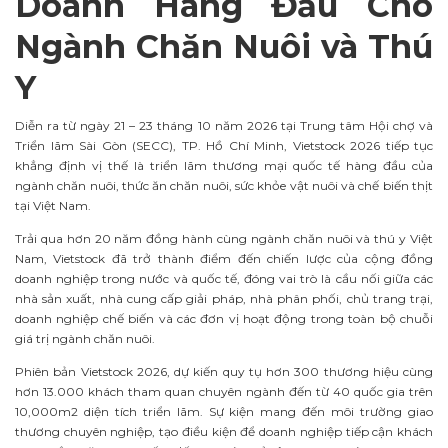
Doanh Hàng
Đầ
u Cho
Ngành Ch
ă
n Nu
ô
i và Thú
Y
Diễn ra từ ngày 21 – 23 tháng 10 năm 2026 tại Trung tâm Hội chợ và
Triển lãm Sài Gòn (SECC), TP. Hồ Chí Minh, Vietstock 2026 tiếp tục
khẳng định vị thế là triển lãm thương mại quốc tế hàng đầu của
ngành chăn nuôi, thức ăn chăn nuôi, sức khỏe vật nuôi và chế biến thịt
tại Việt Nam.
Trải qua hơn 20 năm đồng hành cùng ngành chăn nuôi và thú y Việt
Nam, Vietstock đã trở thành điểm đến chiến lược của cộng đồng
doanh nghiệp trong nước và quốc tế, đóng vai trò là cầu nối giữa các
nhà sản xuất, nhà cung cấp giải pháp, nhà phân phối, chủ trang trại,
doanh nghiệp chế biến và các đơn vị hoạt động trong toàn bộ chuỗi
giá trị ngành chăn nuôi.
Phiên bản Vietstock 2026, dự kiến quy tụ hơn 300 thương hiệu cùng
hơn 13.000 khách tham quan chuyên ngành đến từ 40 quốc gia trên
10,000m2 diện tích triển lãm. Sự kiện mang đến môi trường giao
thương chuyên nghiệp, tạo điều kiện để doanh nghiệp tiếp cận khách