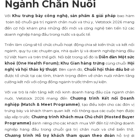
Ngành Chăn Nuôi
Với
Khu trưng bày công nghệ, sản phẩm & giải pháp
bao hàm
toàn bộ chuỗi giá trị ngành chăn nuôi và thú y, Vietstock 2026 mang
đến cơ hội khám phá những đổi mới và công nghệ tiên tiến từ các
doanh nghiệp hàng đầu trong nước và quốc tế.
Triển lãm cũng sẽ tổ chức chuỗi hoạt động chia sẻ kiến thức và kết nối
ngành, quy tụ các chuyên gia, nhà quản lý và doanh nghiệp hàng đầu
từ Việt Nam và trên thế giới. Nổi bật trong số đó là
Diễn đàn Một sức
khoẻ (One Health Forum);
Khu Gian hàng trứng
cùng chuỗi
Hội
nghị và hội thảo kỹ thuật
. Bên cạnh đó,
Chuỗi hội thảo đầu bờ
sẽ
được tổ chức tại các tỉnh, thành trọng điểm về chăn nuôi nhằm tăng
cường kết nối với cộng đồng ngành trước thềm sự kiện.
Với vai trò là nền tảng kết nối kinh doanh hàng đầu của ngành chăn
nuôi, Vietstock 2026 mang đến
Chương trình Kết nối Doanh
nghiệp (Match & Meet Programme)
, tạo điều kiện cho các đơn vị
trưng bày và khách tham quan kết nối thông qua các cuộc hẹn được
sắp xếp trước.
Chương trình Khách mua Chủ chốt (Hosted Buyer
Programme)
dành riêng cho các khách mua VIP đến từ những doanh
nghiệp hàng đầu trong chuỗi giá trị chăn nuôi và chế biến thịt.
Chương trình Hỗ trợ khách tham quan theo đoàn
hỗ trợ di