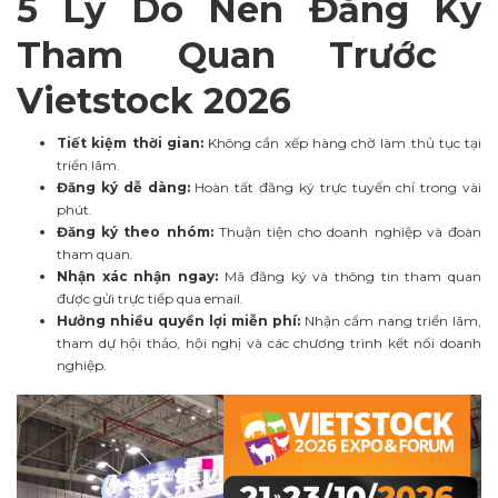
5 Lý Do Nên
Đă
ng K
ý
Tham Quan Tr
ướ
c
Vietstock 2026
Tiết kiệm thời gian:
Không cần xếp hàng chờ làm thủ tục tại
triển lãm.
Đăng ký dễ dàng:
Hoàn tất đăng ký trực tuyến chỉ trong vài
phút.
Đăng ký theo nhóm:
Thuận tiện cho doanh nghiệp và đoàn
tham quan.
Nhận xác nhận ngay:
Mã đăng ký và thông tin tham quan
được gửi trực tiếp qua email.
Hưởng nhiều quyền lợi miễn phí:
Nhận cẩm nang triển lãm,
tham dự hội thảo, hội nghị và các chương trình kết nối doanh
nghiệp.