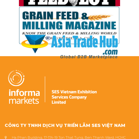
CÔNG TY TNHH DỊCH VỤ TRIỂN LÃM SES VIỆT NAM
Ha Phan Building, 17-17A-19 Ton That Tung, Ben Thanh Ward, HCMC