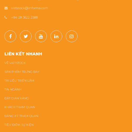
vietstock@informa.com
+84 28 3622 2588
LIÊN KẾT NHANH
VỀ VIETSTOCK
SẢN PHẨM TRƯNG BÀY
TÀI LIỆU TRIỂN LÃM
TIN NGÀNH
ĐẶT GIAN HÀNG
KHÁCH THAM QUAN
ĐĂNG KÝ THAM QUAN
TIÊU ĐIỂM SỰ KIỆN