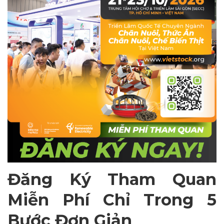
Đă
ng K
ý
Tham Quan
Mi
ễ
n Phí Ch
ỉ
Trong 5
B
ướ
c
Đơ
n Gi
ả
n