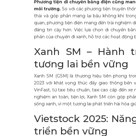
Phương tiện di chuyển bằng điện cũng mang 
môi trường.
So với các phương tiện truyền thống
thải và góp phần mang lại bầu không khí tron
quan, phương tiện điện mang đến trải nghiệm di 
đáng tin cậy hơn. Việc lựa chọn di chuyển bằ
phần của chuyến đi xanh, hỗ trợ các hoạt động
Xanh SM – Hành tr
tương lai bền vững
Xanh SM (GSM) là thương hiệu tiên phong tron
2023 với khát vọng thúc đẩy giao thông bền 
VinFast, từ taxi tiêu chuẩn, taxi cao cấp đến x
nghiệm an toàn, tiện lợi, Xanh SM còn góp phần 
sống xanh, vì một tương lai phát triển hài hòa 
Vietstock 2025: Năn
triển bền vững