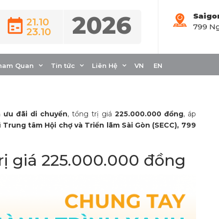
2026
Saigo
21.10
799 Ng
23.10
ùng Xanh SM – Chung
rình xanh
ham Quan
Tin tức
Liên Hệ
VN
EN
 ưu đãi di chuyển
, tổng trị giá
225.000.000 đồng
, áp
i
Trung tâm Hội chợ và Triển lãm Sài Gòn (SECC), 799
rị giá 225.000.000 đồng