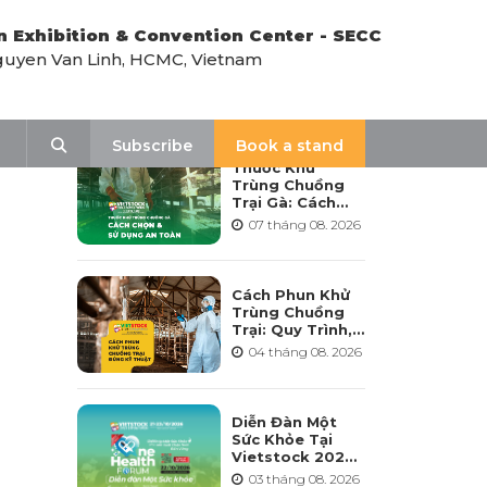
n Exhibition & Convention Center - SECC
uyen Van Linh, HCMC, Vietnam
LATEST NEWS
Search
Subscribe
Book a stand
Thuốc Khử
Trùng Chuồng
Trại Gà: Cách
Chọn, Pha Và Sử
07 tháng 08. 2026
Dụng An Toàn
Cách Phun Khử
Trùng Chuồng
Trại: Quy Trình,
Tần Suất Và Lưu
04 tháng 08. 2026
Ý Khi Sử Dụng
Diễn Đàn Một
Sức Khỏe Tại
Vietstock 2026:
Hướng Tới Phát
03 tháng 08. 2026