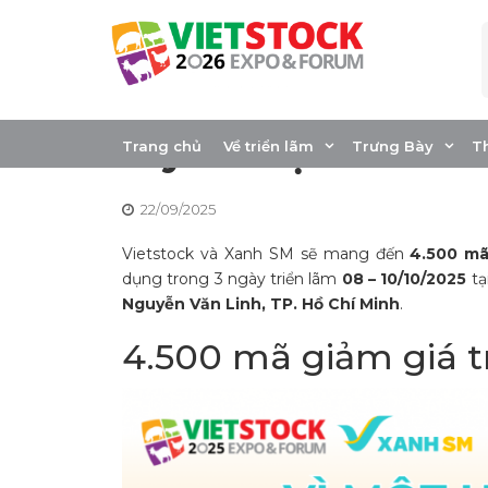
Skip
to
content
Vietstock 2025 c
tay vì một hành t
Trang chủ
Về triển lãm
Trưng Bày
T
22/09/2025
Vietstock và Xanh SM sẽ mang đến
4.500 mã
dụng trong 3 ngày triển lãm
08 – 10/10/2025
tạ
Nguyễn Văn Linh, TP. Hồ Chí Minh
.
4.500 mã giảm giá t