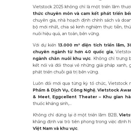
Vietstock 2025 không chỉ là một triển lãm thư
thức chuyên môn và cam kết phát triển bề
chuyên gia, nhà hoạch định chính sách và doa
bộ mới nhất, chia sẻ kinh nghiệm thực tiễn, t
nuôi hiệu quả, an toàn, bền vững.
Với dự kiến
13.000 m² diện tích triển lãm, 
chuyên ngành từ hơn 40 quốc gia
, Vietst
ngành chăn nuôi khu vực
. Không chỉ trưng 
kết nối và đối thoại về những giải pháp xanh,
phát triển chuỗi giá trị bền vững.
Luôn đổi mới qua từng kỳ tổ chức, Vietstoc
Phẩm & Dịch Vụ, Công Nghệ
,
Vietstock Awa
& Meet
,
Eggcellent Theater – Khu gian h
thuốc kháng sinh,…
Không chỉ dừng lại ở một triển lãm B2B,
Viets
khẳng định vai trò tiên phong trong việc định 
Việt Nam và khu vực
.