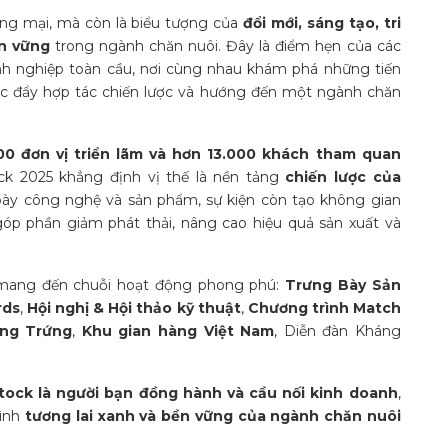
ơng mại, mà còn là biểu tượng của
đổi mới, sáng tạo, tri
n vững
trong ngành chăn nuôi. Đây là điểm hẹn của các
nh nghiệp toàn cầu, nơi cùng nhau khám phá những tiến
húc đẩy hợp tác chiến lược và hướng đến một ngành chăn
300 đơn vị triển lãm và hơn 13.000 khách tham quan
ock 2025 khẳng định vị thế là nền tảng
chiến lược của
bày công nghệ và sản phẩm, sự kiện còn tạo không gian
 góp phần giảm phát thải, nâng cao hiệu quả sản xuất và
k mang đến chuỗi hoạt động phong phú:
Trưng Bày Sản
rds
,
Hội nghị & Hội thảo kỹ thuật
,
Chương trình Match
àng Trứng
,
Khu gian hàng Việt Nam
, Diễn đàn Kháng
tock là người bạn đồng hành và cầu nối kinh doanh
,
hình
tương lai xanh và bền vững của ngành chăn nuôi