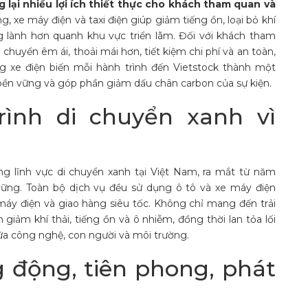
lại nhiều lợi ích thiết thực cho khách tham quan và
, xe máy điện và taxi điện giúp giảm tiếng ồn, loại bỏ khí
g lành hơn quanh khu vực triển lãm. Đối với khách tham
chuyển êm ái, thoải mái hơn, tiết kiệm chi phí và an toàn,
ng xe điện biến mỗi hành trình đến Vietstock thành một
 bền vững và góp phần giảm dấu chân carbon của sự kiện.
ình di chuyển xanh vì
g lĩnh vực di chuyển xanh tại Việt Nam, ra mắt từ năm
vững. Toàn bộ dịch vụ đều sử dụng ô tô và xe máy điện
e máy điện và giao hàng siêu tốc. Không chỉ mang đến trải
giảm khí thải, tiếng ồn và ô nhiễm, đồng thời lan tỏa lối
giữa công nghệ, con người và môi trường.
g động, tiên phong, phát