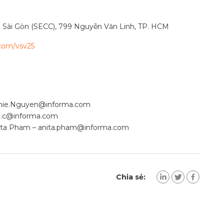
m Sài Gòn (SECC), 799 Nguyễn Văn Linh, TP. HCM
.com/vsv25
hie.Nguyen@informa.com
.c@informa.com
nita Pham –
anita.pham@informa.com
Chia sẻ: