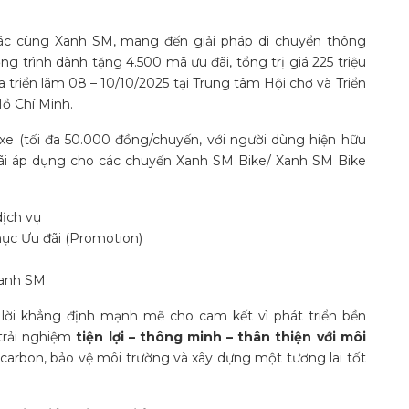
 tác cùng Xanh SM, mang đến giải pháp di chuyển thông
ơng trình dành tặng 4.500 mã ưu đãi, tổng trị giá 225 triệu
 triển lãm 08 – 10/10/2025 tại Trung tâm Hội chợ và Triển
ồ Chí Minh.
 (tối đa 50.000 đồng/chuyến, với người dùng hiện hữu
đãi áp dụng cho các chuyến Xanh SM Bike/ Xanh SM Bike
ịch vụ
ục Ưu đãi (Promotion)
Xanh SM
 lời khẳng định mạnh mẽ cho cam kết vì phát triển bền
trải nghiệm
tiện lợi – thông minh – thân thiện với môi
 carbon, bảo vệ môi trường và xây dựng một tương lai tốt