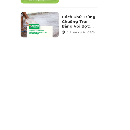
Triển Ngành
Chăn Nuôi Bền
Vững
Cách Khử Trùng
Chuồng Trại
Bằng Vôi Bột:
Cách Rải, Thời
31 tháng 07. 2026
Điểm Và Những
Sai Lầm Cần
Tránh