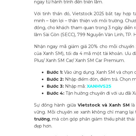
ngay từ hành trình đến triển lãm.
Với tinh thần đó, Vietstock 2025 bắt tay hợp
minh – tiện lợi – thân thiện với môi trường. Chư
đồng, cho khách tham quan trong 3 ngày diễn ra
lãm Sài Gòn (SECC), 799 Nguyễn Văn Linh, TP. H
Nhận ngay mã giảm giá 20% cho mỗi chuyến xe
của Xanh SM), tối đa 4 mã một tài khoản. Ưu 
Plus/ Xanh SM Car/ Xanh SM Car Premium.
Bước 1:
Vào ứng dụng.
Xanh SM và chọn d
Bước 2:
Nhập điểm đón, điểm trả. Chọn m
Bước 3:
Nhập mã:
XANHVS25
Bước 4:
Tận hưởng chuyến đi
với ưu đãi 
Sự đồng hành giữa
Vietstock và Xanh SM
là
vững. Mỗi chuyến xe xanh không chỉ mang lại 
trường
, mà còn góp phần giảm thiểu phát thải
đẹp hơn.