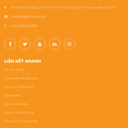
Ha Phan Building, 17-17A-19 Ton That Tung, Ben Thanh Ward, HCMC
vietstock@informa.com
+84 28 3622 2588
LIÊN KẾT NHANH
VỀ VIETSTOCK
SẢN PHẨM TRƯNG BÀY
TÀI LIỆU TRIỂN LÃM
TIN NGÀNH
ĐẶT GIAN HÀNG
KHÁCH THAM QUAN
ĐĂNG KÝ THAM QUAN