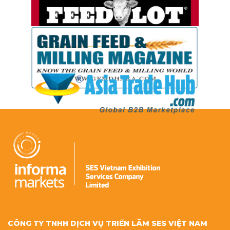
CÔNG TY TNHH DỊCH VỤ TRIỂN LÃM SES VIỆT NAM