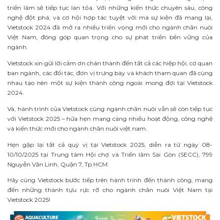
triển lãm sẽ tiếp tục lan tỏa. Với những kiến thức chuyên sâu, công
nghệ đột phá, và cơ hội hợp tác tuyệt vời mà sự kiện đã mang lại,
Vietstock 2024 đã mở ra nhiều triển vọng mới cho ngành chăn nuôi
Việt Nam, đóng góp quan trọng cho sự phát triển bền vững của
ngành.
Vietstock xin gửi lời cảm ơn chân thành đến tất cả các hiệp hội, cơ quan
ban ngành, các đối tác, đơn vị trưng bày và khách tham quan đã cùng
nhau tạo nên một sự kiện thành công ngoài mong đợi tại Vietstock
2024.
Và, hành trình của Vietstock cùng ngành chăn nuôi vẫn sẽ còn tiếp tục
với Vietstock 2025 – hứa hẹn mang càng nhiều hoạt động, công nghệ
và kiến thức mới cho ngành chăn nuôi việt nam.
Hẹn gặp lại tất cả quý vị tại Vietstock 2025, diễn ra từ ngày 08-
10/10/2025 tại Trung tâm Hội chợ và Triển lãm Sài Gòn (SECC), 799
Nguyễn Văn Linh, Quận 7, Tp.HCM.
Hãy cùng Vietstock bước tiếp trên hành trình đến thành công, mang
đến những thành tựu rực rỡ cho ngành chăn nuôi Việt Nam tại
Vietstock 2025!