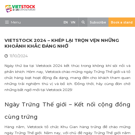
Skip
to
content
Search
Menu
EN
VN
Subscribe
Book a stand
Trang chủ
VIETSTOCK 2024 – KHÉP LẠI TRỌN VẸN NHỮNG
Về triển lãm
KHOẢNH KHẮC ĐÁNG NHỚ
11/10/2024
Trưng Bày
Ngày thứ ba tại Vietstock 2024 kết thúc trong không khí sôi nổi và
Tham Quan
phấn khích. Hôm nay, Vietstock chào mừng ngày Trứng Thế giới và tổ
chức hàng loạt hoạt động đa dạng, mang đến cho khách tham quan
Tin tức
những trải nghiệm thú vị và bổ ích. Đồng thời, hãy cùng đón chờ
những bất ngờ mới tại Vietstock 2025!
Liên Hệ
Ngày Trứng Thế giới – Kết nối cộng đồng
cùng trứng
Hàng năm, Vietstock tổ chức Khu Gian hàng trứng để chào mừng
ngày Trứng Thế giới. Năm nay, với chủ đề ngày Trứng Thế giới năm