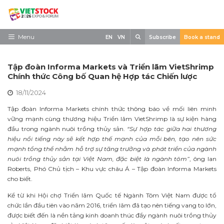
Skip
to
content
Search
Menu
EN
VN
Subscribe
Book a stand
Trang chủ
Tập đoàn Informa Markets và Triển lãm VietShrimp
Về triển lãm
Chính thức Công bố Quan hệ Hợp tác Chiến lược
18/11/2024
Trưng Bày
Tập đoàn Informa Markets chính thức thông báo về mối liên minh
Tham Quan
vững mạnh cùng thương hiệu Triển lãm VietShrimp là sự kiện hàng
đầu trong ngành nuôi trồng thủy sản.
“Sự hợp tác giữa hai thương
Tin tức
hiệu nổi tiếng này sẽ kết hợp thế mạnh của mỗi bên, tạo nên sức
mạnh tổng thể nhằm hỗ trợ sự tăng trưởng và phát triển của ngành
Liên Hệ
nuôi trồng thủy sản tại Việt Nam, đặc biệt là ngành tôm”
, ông Ian
Roberts, Phó Chủ tịch – Khu vực châu Á – Tập đoàn Informa Markets
cho biết.
Kể từ khi Hội chợ Triển lãm Quốc tế Ngành Tôm Việt Nam được tổ
chức lần đầu tiên vào năm 2016, triển lãm đã tạo nên tiếng vang to lớn,
được biết đến là nền tảng kinh doanh thúc đẩy ngành nuôi trồng thủy