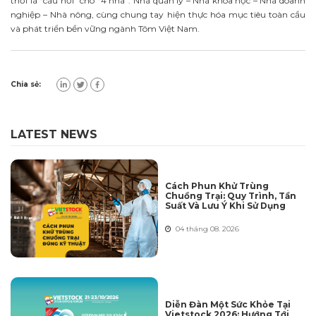
thời là “cầu nối” cho “4 nhà”: Nhà quản lý – Nhà khoa học – Nhà doanh
nghiệp – Nhà nông, cùng chung tay hiện thực hóa mục tiêu toàn cầu
và phát triển bền vững ngành Tôm Việt Nam.
Chia sẻ:
LATEST NEWS
Cách Phun Khử Trùng
Chuồng Trại: Quy Trình, Tần
Suất Và Lưu Ý Khi Sử Dụng
04 tháng 08. 2026
Diễn Đàn Một Sức Khỏe Tại
Vietstock 2026: Hướng Tới