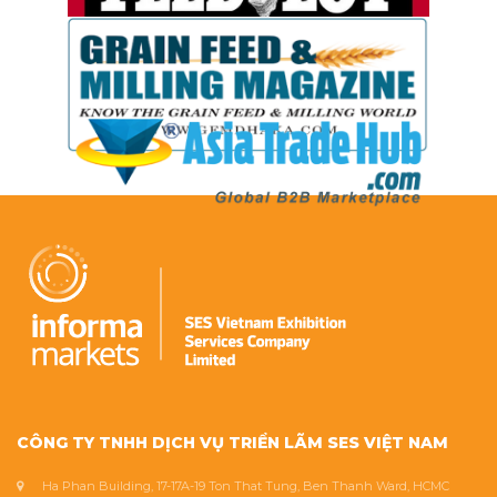
CÔNG TY TNHH DỊCH VỤ TRIỂN LÃM SES VIỆT NAM
Ha Phan Building, 17-17A-19 Ton That Tung, Ben Thanh Ward, HCMC