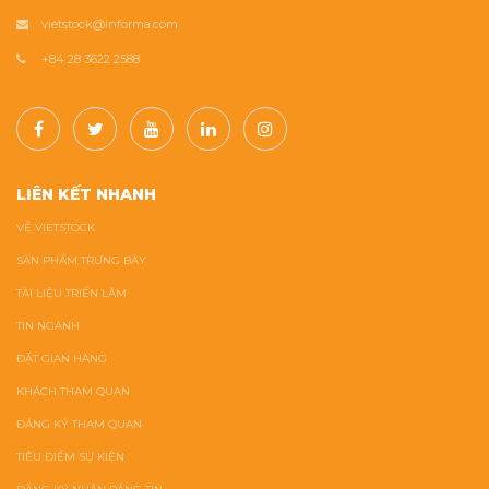
vietstock@informa.com
+84 28 3622 2588
LIÊN KẾT NHANH
VỀ VIETSTOCK
SẢN PHẨM TRƯNG BÀY
TÀI LIỆU TRIỂN LÃM
TIN NGÀNH
ĐẶT GIAN HÀNG
KHÁCH THAM QUAN
ĐĂNG KÝ THAM QUAN
TIÊU ĐIỂM SỰ KIỆN