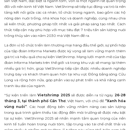
sản Việt Nam, đặc biệt là ngành tôm, vốn là một ngành rất quan trọng
đối với nền kinh tế Việt Nam. VietShrimp sẽ tiếp tục đóng vai trò là nền
tảng kết nối giữa các cá nhân, tổ chức trong ngành, bao gồm các hộ
nông dân nuôi trồng, nhà khoa học và doanh nghiệp, cùng nhau chia
sẻ kiến thức, phương pháp tốt nhất và giải pháp sáng tạo nhất. Cách
thức tiếp cận này phù hợp với mục tiêu đạt 7 triệu tấn sản lượng nuôi
trồng thủy sản vào năm 2030 mà Việt Nam đề ra.
Là đơn vị tổ chức triển lãm thương mại hàng đầu thế giới, sự phối hợp
của tập đoàn Informa Markets được kỳ vọng sẽ làm vững mạnh thêm
giá trị và hiệu quả cho sự kiện VietShrimp. Mạng lưới mạnh mẽ của tập
đoàn Informa Markets trên thế giới và trong khu vực sẽ mang lại thêm
nhiều giá trị hơn, giúp VietShrimp tiếp cận được nhiều doanh nghiệp
trưng bày và khách tham quan hơn tại khu vực Đồng bằng sông Cửu
Long và rộng hơn nữa, góp phần vào sự phát triển và khả năng cạnh
tranh lâu dài của ngành.
“Sự kiện triển lãm
Vietshrimp 2025
sẽ được diễn ra từ ngày
26-28
tháng 3, tại thành phố Cần Thơ
, Việt Nam, với chủ đề
“Xanh hóa
vùng nuôi”
. Các hoạt động bền vững nhằm nâng cao sản lượng
trong quá trình giảm thiểu tác động đến môi trường sẽ được nêu bật
tại sự kiện. VietShrimp 2025 sẽ nhấn mạnh tầm quan trọng của nền
kinh tế tuần hoàn trong nuôi tôm, tập trung vào tái chế chất thải và
giảm thiểu ô nhiễm môi trường. Ý tưởng này cũng thể hiện cam kết