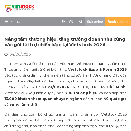
Skip
to
content
Search
Menu
EN
VN
Subscribe
Book a stand
Trang chủ
Nâng tầm thương hiệu, tăng trưởng doanh thu cùng
Về triển lãm
các gói tài trợ chiến lược tại Vietstock 2026.
04/06/2026
Trưng Bày
Là Triển lãm Quốc tế hàng đầu Việt Nam về chuyên ngành Chăn nuôi,
Tham Quan
Thức ăn chăn nuôi và Chế biến thịt,
Vietstock Expo & Forum 2026
tiếp tục khẳng định vị thế là nền tảng có sức ảnh hưởng hàng đầu của
Tin tức
ngành, thúc đẩy kết nối kinh doanh, chia sẻ tri thức và mở rộng thị
trường. Diễn ra từ
21–23/10/2026
tại
SECC, TP. Hồ Chí Minh
,
Liên Hệ
Vietstock 2026 dự kiến quy tụ hơn
300 thương hiệu
và đón tiếp trên
13.000 khách tham quan chuyên ngành
đến từ hơn
40 quốc gia
và vùng lãnh thổ
.
Đại diện cho toàn bộ chuỗi giá trị ngành chăn nuôi, Vietstock 2026
mang đến cơ hội tiếp cận trực tiếp với các nhà lãnh đạo doanh nghiệp,
chủ trang trại, nhà phân phối, doanh nghiệp tích hợp, bác sĩ thú y, nhà