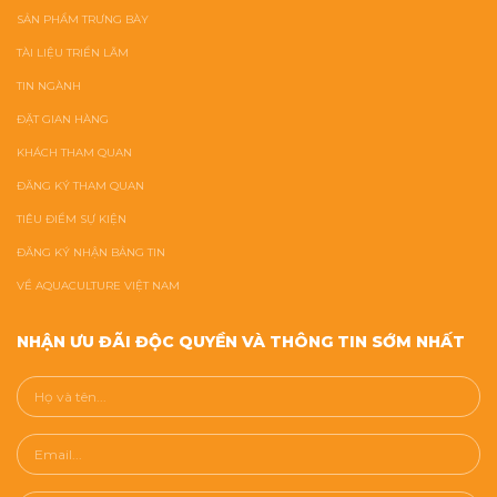
SẢN PHẨM TRƯNG BÀY
TÀI LIỆU TRIỂN LÃM
TIN NGÀNH
ĐẶT GIAN HÀNG
KHÁCH THAM QUAN
ĐĂNG KÝ THAM QUAN
TIÊU ĐIỂM SỰ KIỆN
ĐĂNG KÝ NHẬN BẢNG TIN
VỀ AQUACULTURE VIỆT NAM
NHẬN ƯU ĐÃI ĐỘC QUYỀN VÀ THÔNG TIN SỚM NHẤT