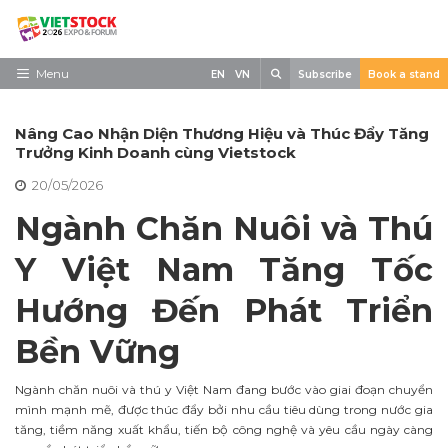
Skip
to
content
Search
Menu
EN
VN
Subscribe
Book a stand
Trang chủ
Nâng Cao Nhận Diện Thương Hiệu và Thúc Đẩy Tăng
Về triển lãm
Trưởng Kinh Doanh cùng Vietstock
20/05/2026
Trưng Bày
Ngành Chăn Nuôi và Thú
Tham Quan
Y Việt Nam Tăng Tốc
Tin tức
Hướng Đến Phát Triển
Liên Hệ
Bền Vững
Ngành chăn nuôi và thú y Việt Nam đang bước vào giai đoạn chuyển
mình mạnh mẽ, được thúc đẩy bởi nhu cầu tiêu dùng trong nước gia
tăng, tiềm năng xuất khẩu, tiến bộ công nghệ và yêu cầu ngày càng