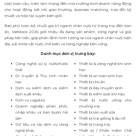
lược toàn cầu, triển lãm mang đến môi trường kinh doanh năng động
cho hoạt động kết nối giao thương, business matching, trao đổi kỹ
thuật và hợp tác xuyên biên giới.
Bao phủ toàn bộ chuỗi giá trị ngành chăn nuôi từ trang trại đến bàn
ăn, Vietstock 2026 giới thiệu đa dạng sản phẩm, công nghệ và giải
pháp tiên tiến, góp phần định hình tương lai của ngành chăn nuôi hiện
đại, sức khỏe vật nuôi, chế biến và nông nghiệp bền vững.
Danh mục đơn vị trưng bày:
Công nghệ xử lý nước/nước
Thiết bị & công nghệ khí sinh
thải
học
Di truyền & Thụ tinh nhân
Thiết bị an toàn sinh học
tạo
Thiết bị cho ăn
Dịch vụ kiểm dịch và kiểm
Thiết bị dây chuyền lạnh
dịch xuất khẩu
Thiết bị kiểm soát khí hậu
Dịch vụ Logistics
Thiết bị nước uống cho
Doanh nghiệp phân phối,
chuồng trại
nhập khẩu và bán buôn hải
Thiết bị sản xuất sữa
sản
Thiết bị trại giống & ấp nở
Dữ liệu và các dịch vụ công
Thiết bị trang trại
nghệ khác
Thiết bị / Phần mềm Chế