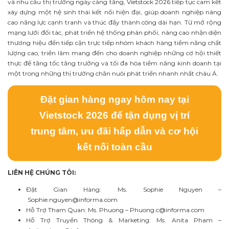
và nhu cầu thị trường ngày càng tăng, Vietstock 2026 tiếp tục cam kết
xây dựng một hệ sinh thái kết nối hiện đại, giúp doanh nghiệp nâng
cao năng lực cạnh tranh và thúc đẩy thành công dài hạn. Từ mở rộng
mạng lưới đối tác, phát triển hệ thống phân phối, nâng cao nhận diện
thương hiệu đến tiếp cận trực tiếp nhóm khách hàng tiềm năng chất
lượng cao, triển lãm mang đến cho doanh nghiệp những cơ hội thiết
thực để tăng tốc tăng trưởng và tối đa hóa tiềm năng kinh doanh tại
một trong những thị trường chăn nuôi phát triển nhanh nhất châu Á.
Đặt gian hàng ngay hôm nay tại
Vietstock 2026 để tận dụng vị trí
trung tâm, ưu đãi hấp dẫn và cơ hội
kết nối toàn cầu
LIÊN HỆ CHÚNG TÔI:
Đặt Gian Hàng: Ms. Sophie Nguyen –
Sophie.nguyen@informa.com
Hỗ Trợ Tham Quan: Ms. Phuong –
Phuong.c@informa.com
Hỗ Trợ Truyền Thông & Marketing: Ms. Anita Pham –