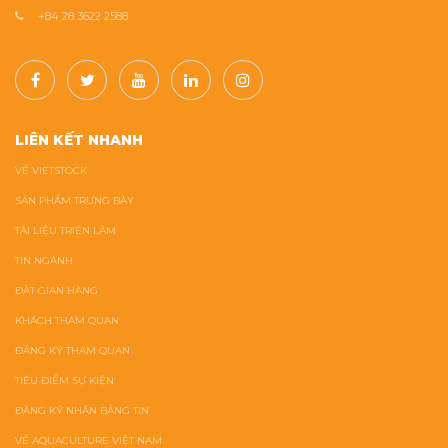
+84 28 3622 2588
LIÊN KẾT NHANH
VỀ VIETSTOCK
SẢN PHẨM TRƯNG BÀY
TÀI LIỆU TRIỂN LÃM
TIN NGÀNH
ĐẶT GIAN HÀNG
KHÁCH THAM QUAN
ĐĂNG KÝ THAM QUAN
TIÊU ĐIỂM SỰ KIỆN
ĐĂNG KÝ NHẬN BẢNG TIN
VỀ AQUACULTURE VIỆT NAM