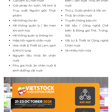
Gia cầm & Chăn nuôi
biến / Sản xuất Thức ăn chăn
Giải pháp An toàn, Vệ sinh &
nuôi
Truy xuất Nguồn gốc Thực
Thú y, Dược phẩm & Vắc xin
phẩm
Thức ăn chăn nuôi
Hệ thống cho ăn
Truyền thông báo chí
Hệ thống quản lý / lên men
Vật liệu / Công nghệ Chế
khí sinh học
biến & Đóng gói Thịt, Trứng,
Hệ thống quản lý thông tin
Sữa
Hiệp hội ngành chăn nuôi
Vật tư & Thiết bị Công nghệ
Hóa chất & Thiết bị Làm sạch
Chăn nuôi
& Khử trùng
Và nhiều hơn nữa
Nguyên liệu thức ăn chăn
nuôi
Phụ gia thức ăn chăn nuôi &
dinh dưỡng vật nuôi