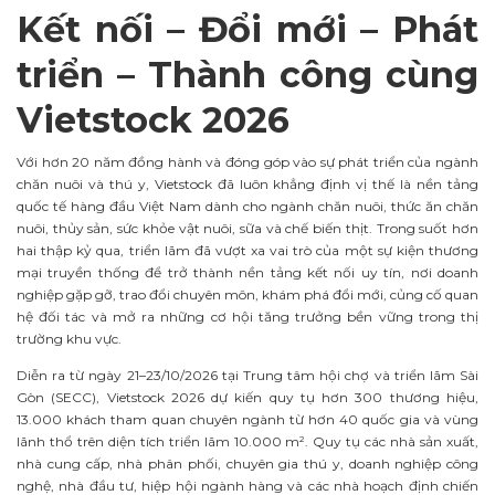
Kết nối – Đổi mới – Phát
triển – Thành công cùng
Vietstock 2026
Với hơn 20 năm đồng hành và đóng góp vào sự phát triển của ngành
chăn nuôi và thú y, Vietstock đã luôn khẳng định vị thế là nền tảng
quốc tế hàng đầu Việt Nam dành cho ngành chăn nuôi, thức ăn chăn
nuôi, thủy sản, sức khỏe vật nuôi, sữa và chế biến thịt. Trong suốt hơn
hai thập kỷ qua, triển lãm đã vượt xa vai trò của một sự kiện thương
mại truyền thống để trở thành nền tảng kết nối uy tín, nơi doanh
nghiệp gặp gỡ, trao đổi chuyên môn, khám phá đổi mới, củng cố quan
hệ đối tác và mở ra những cơ hội tăng trưởng bền vững trong thị
trường khu vực.
Diễn ra từ ngày 21–23/10/2026 tại Trung tâm hội chợ và triển lãm Sài
Gòn (SECC), Vietstock 2026 dự kiến quy tụ hơn 300 thương hiệu,
13.000 khách tham quan chuyên ngành từ hơn 40 quốc gia và vùng
lãnh thổ trên diện tích triển lãm 10.000 m². Quy tụ các nhà sản xuất,
nhà cung cấp, nhà phân phối, chuyên gia thú y, doanh nghiệp công
nghệ, nhà đầu tư, hiệp hội ngành hàng và các nhà hoạch định chiến