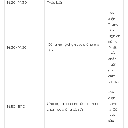
14:20- 14:30
Thảo luận
Đại
diện
Trung
tâm
Nghiên
cứu và
Công nghệ chọn tạo giống gia
14:30- 14:50
Phát
cầm
triển
chăn
nuôi
gia
cầm
Vigova
Đại
diện
Ứng dụng công nghệ cao trong
Công
14:50- 15:10
chọn lọc giống bò sữa
ty Cổ
phần
sữa TH