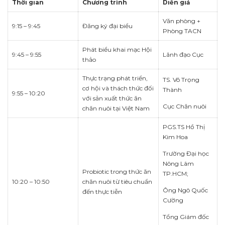
Thời gian
Chương trình
Diễn giả
Văn phòng +
9:15 – 9:45
Đăng ký đại biểu
Phòng TACN
Phát biểu khai mạc Hội
9:45 – 9:55
Lãnh đạo Cục
thảo
Thực trạng phát triển,
TS. Võ Trọng
cơ hội và thách thức đối
Thành
9:55 – 10:20
với sản xuất thức ăn
Cục Chăn nuôi
chăn nuôi tại Việt Nam
PGS.TS Hồ Thị
Kim Hoa
Trường Đại học
Nông Lâm
Probiotic trong thức ăn
TP.HCM;
10:20 – 10:50
chăn nuôi từ tiêu chuẩn
Ông Ngô Quốc
đến thực tiễn
Cường
Tổng Giám đốc