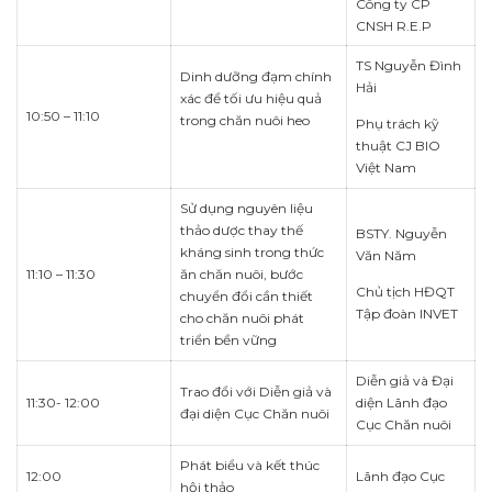
Công ty CP
CNSH R.E.P
TS Nguyễn Đình
Dinh dưỡng đạm chính
Hải
xác để tối ưu hiệu quả
10:50 – 11:10
trong chăn nuôi heo
Phụ trách kỹ
thuật CJ BIO
Việt Nam
Sử dụng nguyên liệu
thảo dược thay thế
BSTY. Nguyễn
kháng sinh trong thức
Văn Năm
11:10 – 11:30
ăn chăn nuôi, bước
Chủ tịch HĐQT
chuyển đổi cần thiết
Tập đoàn INVET
cho chăn nuôi phát
triển bền vững
Diễn giả và Đại
Trao đổi với Diễn giả và
11:30- 12:00
diện Lãnh đạo
đại diện Cục Chăn nuôi
Cục Chăn nuôi
Phát biểu và kết thúc
12:00
Lãnh đạo Cục
hội thảo