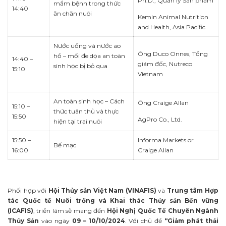
Ph.D., Quản lý Sản phẩm
mầm bệnh trong thức
14:40
ăn chăn nuôi
Kemin Animal Nutrition
and Health, Asia Pacific
Nước uống và nước ao
Ông Duco Onnes, Tổng
hồ – mối đe dọa an toàn
14:40 –
giám đốc, Nutreco
sinh học bị bỏ qua
15:10
Vietnam
An toàn sinh học – Cách
Ông Craige Allan
15:10 –
thức tuân thủ và thực
15:50
AgPro Co., Ltd.
hiện tại trại nuôi
15:50 –
Informa Markets or
Bế mạc
16:00
Craige Allan
Phối hợp với
Hội Thủy sản Việt Nam (VINAFIS)
và
Trung tâm Hợp
tác Quốc tế Nuôi trồng và Khai thác Thủy sản Bền vững
(ICAFIS)
, triển lãm sẽ mang đến
Hội Nghị Quốc Tế Chuyên Ngành
Thủy Sản
vào ngày
09 – 10/10/2024
. Với chủ đề
“Giảm phát thải