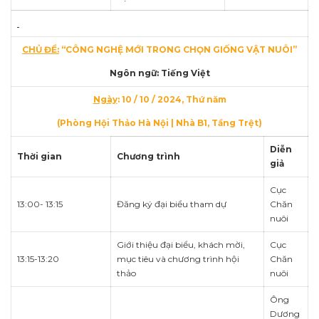
CHỦ ĐỀ:
“CÔNG NGHỆ MỚI TRONG CHỌN GIỐNG VẬT NUÔI”
Ngôn ngữ: Tiếng Việt
Ngày
: 10 / 10 / 2024, Thứ năm
(Phòng Hội Thảo Hà Nội | Nhà B1, Tầng Trệt)
Diễn
Thời gian
Chương trình
giả
Cục
13:00- 13:15
Đăng ký đại biểu tham dự
Chăn
nuôi
Giới thiệu đại biểu, khách mời,
Cục
13:15-13:20
mục tiêu và chương trình hội
Chăn
thảo
nuôi
Ông
Dương