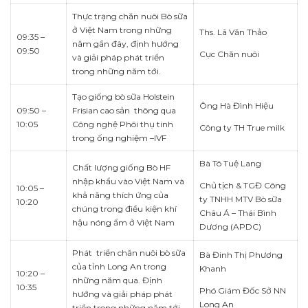
Thực trạng chăn nuôi Bò sữa
ở Việt Nam trong những
Ths. Lã Văn Thảo
09:35 –
năm gần đây, định hướng
09:50
Cục Chăn nuôi
và giải pháp phát triển
trong những năm tới.
Tạo giống bò sữa Holstein
Ông Hà Đình Hiệu
09:50 –
Frisian cao sản thông qua
10:05
Công nghệ Phôi thụ tinh
Công ty TH True milk
trong ống nghiệm –IVF
Bà Tô Tuệ Lang
Chất lượng giống Bò HF
nhập khẩu vào Việt Nam và
Chủ tịch & TGĐ Công
10:05 –
khả năng thích ứng của
ty TNHH MTV Bò sữa
10:20
chúng trong điều kiện khí
Châu Á – Thái Bình
hậu nóng ẩm ở Việt Nam
Dương (APDC)
Phát triển chăn nuôi bò sữa
Bà Đinh Thị Phương
của tỉnh Long An trong
Khanh
10:20 –
những năm qua. Định
10:35
Phó Giám Đốc Sở NN
hướng và giải pháp phát
Long An
triển trong những năm tới.