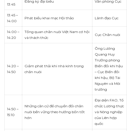
Đăng ký đại biểu
Văn phòng Cục
13:45
13:45 –
Phát biểu khai mạc Hội thảo
Lãnh đạo Cục
14:00
14:00 –
Tổng quan chăn nuôi Việt Nam cơ hội
Cục Chăn nuôi
14:20
và thách thức
Ông Lương
Quang Huy
Trưởng phòng
14:20 –
Giảm phát thải khí nhà kính trong
Biến đổi khí hậu
14:50
chăn nuôi
– Cục Biến đổi
khí hậu, Bộ Tài
Nguyên và Môi
trường
Đại diện FAO, Tổ
Những căn cứ để chuyển đổi chăn
chức Lương thực
14:50 –
nuôi bền vững theo hướng bốn tốt
và Nông nghiệp
15:10
hơn
của Liên hợp
quốc