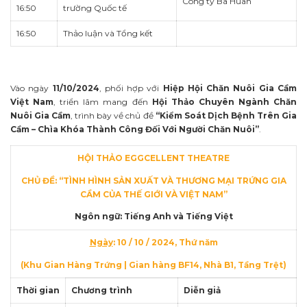
Công ty Ba Huân
16:50
trường Quốc tế
16:50
Thảo luận và Tổng kết
Vào ngày
11/10/2024
, phối hợp với
Hiệp Hội Chăn Nuôi Gia Cầm
Việt Nam
, triển lãm mang đến
Hội Thảo Chuyên Ngành Chăn
Nuôi Gia Cầm
, trình bày về chủ đề
“Kiểm Soát Dịch Bệnh Trên Gia
Cầm – Chìa Khóa Thành Công Đối Với Người Chăn Nuôi”
.
HỘI THẢO EGGCELLENT THEATRE
CHỦ ĐỀ: “TÌNH HÌNH SẢN XUẤT VÀ THƯƠNG MẠI TRỨNG GIA
CẦM CỦA THẾ GIỚI VÀ VIỆT NAM”
Ngôn ngữ: Tiếng Anh và Tiếng Việt
Ngày
: 10 / 10 / 2024, Thứ năm
(Khu Gian Hàng Trứng | Gian hàng BF14, Nhà B1, Tầng Trệt)
Thời gian
Chương trình
Diễn giả