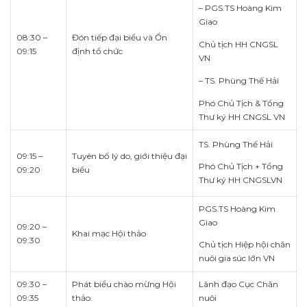
– PGS.TS Hoàng Kim
Giao
08:30 –
Đón tiếp đại biểu và Ổn
Chủ tịch HH CNGSL
09:15
định tổ chức
VN
– TS. Phùng Thế Hải
Phó Chủ Tịch & Tổng
Thư ký HH CNGSL VN
TS. Phùng Thế Hải
09:15 –
Tuyên bố lý do, giới thiệu đại
Phó Chủ Tịch + Tổng
09:20
biểu
Thư ký HH CNGSLVN
PGS.TS Hoàng Kim
Giao
09:20 –
Khai mạc Hội thảo
09:30
Chủ tịch Hiệp hội chăn
nuôi gia súc lớn VN
09:30 –
Phát biểu chào mừng Hội
Lãnh đạo Cục Chăn
09:35
thảo.
nuôi