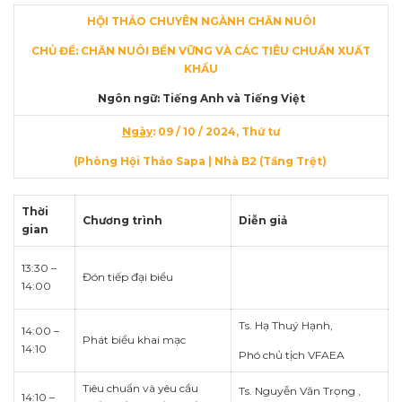
HỘI THẢO CHUYÊN NGÀNH CHĂN NUÔI
CHỦ ĐỀ: CHĂN NUÔI BỀN VỮNG VÀ CÁC TIÊU CHUẨN XUẤT
KHẨU
Ngôn ngữ: Tiếng Anh và Tiếng Việt
Ngày
: 09 / 10 / 2024, Thứ tư
(Phòng Hội Thảo Sapa | Nhà B2 (Tầng Trệt)
Thời
Chương trình
Diễn giả
gian
13:30 –
Đón tiếp đại biểu
14:00
Ts. Hạ Thuý Hạnh,
14:00 –
Phát biểu khai mạc
14:10
Phó chủ tịch VFAEA
Tiêu chuẩn và yêu cầu
Ts. Nguyễn Văn Trọng ,
14:10 –