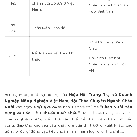
11:145
chăn nuôi Bò sữa ở Việt
Chăn nuôi – Hội Chăn
Nam.
nuôi Việt Nam
11:45 –
Thảo luận, Trao đổi
12:30
PGS.TS Hoàng Kim
Giao
Kết luận và kết thúc Hội
12:30
Chủ tịch Hiệp hội
thảo
Chăn nuôi gia súc lớn
VN
Bên cạnh đó, dưới sự hỗ trợ của
Hiệp Hội Trang Trại và Doanh
Nghiệp Nông Nghiệp Việt Nam
,
Hội Thảo Chuyên Ngành Chăn
Nuôi
vào ngày
09/10/2024
sẽ bàn luận về chủ đề
“Chăn Nuôi Bền
Vững Và Các Tiêu Chuẩn Xuất Khẩu”
. Hội thảo sẽ trang bị cho các
doanh nghiệp những kiến thức cần thiết để phát triển chăn nuôi bền
vững, đáp ứng các yêu cầu khắt khe của thị trường xuất khẩu, bao
gồm: phúc lợi động vật, tiêu chuẩn Halal, hàm lượng kháng sinh,….