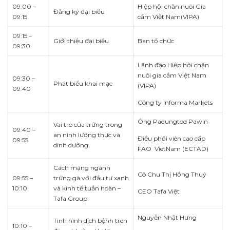
09:00 –
Hiệp hội chăn nuôi Gia
Đăng ký đại biểu
09:15
cầm Việt Nam(VIPA)
09:15 –
Giới thiệu đại biểu
Ban tổ chức
09:30
Lãnh đạo Hiệp hội chăn
nuôi gia cầm Việt Nam
09:30 –
Phát biểu khai mạc
(VIPA)
09:40
Công ty Informa Markets
Ông Padungtod Pawin
Vai trò của trứng trong
09:40 –
an ninh lương thực và
Điều phối viên cao cấp
09:55
dinh dưỡng
FAO VietNam (ECTAD)
Cách mạng ngành
Cô Chu Thị Hồng Thuý
09:55 –
trứng gà với đầu tư xanh
10:10
và kinh tế tuần hoàn –
CEO Tafa Việt
Tafa Group
Nguyễn Nhật Hưng
Tình hình dịch bệnh trên
10:10 –