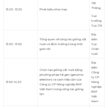
Tất
Thắng,
13:20- 13:30
Phát biểu khai mạc
Cục
trưởng
Cục CN
Đại
Tổng quan về công tác giống vật
diện
13:30- 13:50
nuôi và định hướng trong thời
Cục
gian tới
Chăn
nuôi
Đại
diện
Chọn tạo giống vật nuôi bằng
Công
phương pháp hệ gen (genomic
ty CP
selection) và cách tiếp cận của
13:50-14:20
Nông
Công ty CP Nông nghiệp BAF
nghiệp
Việt Nam trong công tác giống
BAF
lợn
Việt
Nam