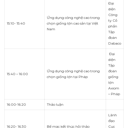
Đại
diện
Công
Ứng dụng công nghệ cao trong
ty Cổ
15:10- 15:40
chọn giống lợn cao sản tại Việt
phần
Nam
Tập
đoàn
Dabaco
Đại
diện
Tập
Ứng dụng công nghệ cao trong
đoàn
15:40 – 16:00
chọn giống lợn tại Pháp
giống
lợn
Axiom
– Pháp
16:00-16:20
Thảo luận
Lãnh
đạo
16:20- 16:30
Bế mạc kết thúc hội thảo
Cục