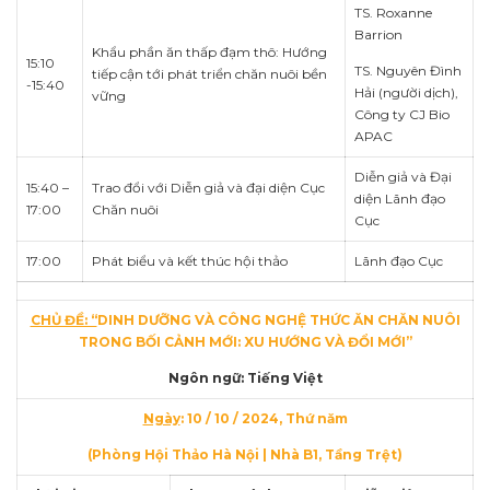
TS. Roxanne
Barrion
Khẩu phần ăn thấp đạm thô: Hướng
15:10
TS. Nguyên Đình
tiếp cận tới phát triển chăn nuôi bền
-15:40
Hải (người dịch),
vững
Công ty CJ Bio
APAC
Diễn giả và Đại
15:40 –
Trao đổi với Diễn giả và đại diện Cục
diện Lãnh đạo
17:00
Chăn nuôi
Cục
17:00
Phát biểu và kết thúc hội thảo
Lãnh đạo Cục
CHỦ ĐỀ: “
DINH DƯỠNG VÀ CÔNG NGHỆ THỨC ĂN CHĂN NUÔI
TRONG BỐI CẢNH MỚI: XU HƯỚNG VÀ ĐỔI MỚI
”
Ngôn ngữ: Tiếng Việt
Ngày
: 10 / 10 / 2024, Thứ năm
(Phòng Hội Thảo Hà Nội | Nhà B1, Tầng Trệt)