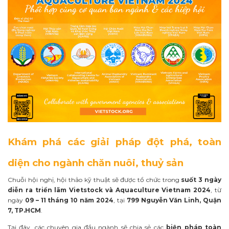
Khám phá các giải pháp đột phá, toàn
diện cho ngành chăn nuôi, thuỷ sản
Chuỗi hội nghị, hội thảo kỹ thuật sẽ được tổ chức trong
suốt 3 ngày
diễn ra triển lãm Vietstock và Aquaculture Vietnam 2024
, từ
ngày
09 – 11 tháng 10
năm 2024
, tại
799 Nguyễn Văn Linh, Quận
7, TP.HCM
.
Tại đây, các chuyên gia đầu ngành sẽ chia sẻ các
biện pháp toàn