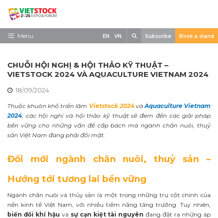
Skip
to
content
Search
Menu
EN
VN
Subscribe
Book a stand
Trang chủ
CHUỖI HỘI NGHỊ & HỘI THẢO KỸ THUẬT –
Về triển lãm
VIETSTOCK 2024 VÀ AQUACULTURE VIETNAM 2024
18/09/2024
Trưng Bày
Thuộc khuôn khổ triển lãm
Vietstock 2024
và
Aquaculture Vietnam
Tham Quan
2024
, các hội nghị và hội thảo kỹ thuật sẽ đem đến các giải pháp
bền vững cho những vấn đề cấp bách mà ngành chăn nuôi, thuỷ
Tin tức
sản Việt Nam đang phải đối mặt.
Liên Hệ
Đổi mới ngành chăn nuôi, thuỷ sản –
Hướng tới tương lai bền vững
Ngành chăn nuôi và thủy sản là một trong những trụ cột chính của
nền kinh tế Việt Nam, với nhiều tiềm năng tăng trưởng. Tuy nhiên,
biến đổi khí hậu
và
sự cạn kiệt tài nguyên
đang đặt ra những áp