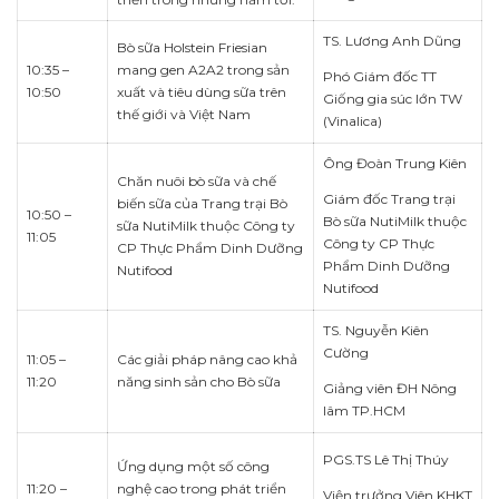
TS. Lương Anh Dũng
Bò sữa Holstein Friesian
10:35 –
mang gen A2A2 trong sản
Phó Giám đốc TT
10:50
xuất và tiêu dùng sữa trên
Giống gia súc lớn TW
thế giới và Việt Nam
(Vinalica)
Ông Đoàn Trung Kiên
Chăn nuôi bò sữa và chế
Giám đốc Trang trại
biến sữa của Trang trại Bò
10:50 –
Bò sữa NutiMilk thuộc
sữa NutiMilk thuộc Công ty
11:05
Công ty CP Thực
CP Thực Phẩm Dinh Dưỡng
Phẩm Dinh Dưỡng
Nutifood
Nutifood
TS. Nguyễn Kiên
Cường
11:05 –
Các giải pháp nâng cao khả
11:20
năng sinh sản cho Bò sữa
Giảng viên ĐH Nông
lâm TP.HCM
PGS.TS Lê Thị Thúy
Ứng dụng một số công
11:20 –
nghệ cao trong phát triển
Viện trưởng Viên KHKT