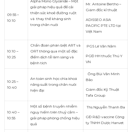
Alpha Mono Glyceride – Một
Mr. Antoine Bertho –
giải pháp hiệu quả để cải
Giám đốc kĩ thuật
thiện sức khoẻ đường ruột
09:55 –
và thay thế kháng sinh
ADISSEO ASIA
10:10
trong chăn nuôi
PACIFIC PTE LTD tại
Việt Nam
Chẩn đoán phân biệt ART và
PGS Lê Văn Năm
10:10 –
ORT thông qua một số đặc
PGĐ HH thuốc Thú Y
10:25
điểm dịch tễ lâm sàng và
VN
bệnh tích
Ông Bùi Văn Minh
An toàn sinh học chìa khoá
Bảo
10:25 –
năng suất trong chăn nuôi
10:40
Giám đốc Kỹ Thuật
hiện đại
Tafa Group
Một số bệnh truyền nhiễm
Ths Nguyễn Thanh Ba
10:40 –
nguy hiểm trên thuỷ cầm –
GĐ R&D vaccine Công
10:55
giải pháp phòng chống hiệu
ty TNHH Dược Hanvet
quả