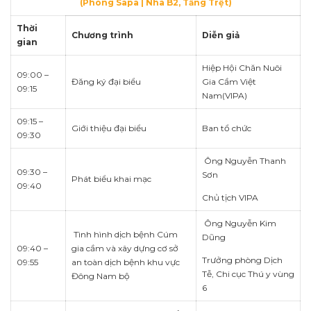
(Phòng Sapa | Nhà B2, Tầng Trệt)
Thời
Chương trình
Diễn giả
gian
Hiệp Hội Chăn Nuôi
09:00 –
Đăng ký đại biểu
Gia Cầm Việt
09:15
Nam(VIPA)
09:15 –
Giới thiệu đại biểu
Ban tổ chức
09:30
Ông Nguyễn Thanh
09:30 –
Sơn
Phát biểu khai mạc
09:40
Chủ tịch VIPA
Ông Nguyễn Kim
Tình hình dịch bệnh Cúm
Dũng
09:40 –
gia cầm và xây dựng cơ sở
Trưởng phòng Dịch
09:55
an toàn dịch bệnh khu vực
Tễ, Chi cục Thú y vùng
Đông Nam bộ
6