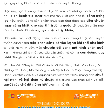
lực ngày càng lớn lên mô hình chăn nuôi truyền thống.
Hiện nay, ngành đang phải liên tục đối mặt với những thách thức lớn,
như
dịch bệnh gia tăng
; quy mô sản xuất còn nhỏ lẻ,
công nghệ
lạc hậu
; chất lượng sản phẩm chưa đáp ứng được các
tiêu chuẩn
ngày càng khắt khe của thị trường quốc tế
; thức ăn chăn nuôi
còn phụ thuộc lớn vào
nguyên liệu nhập khẩu
;…
Hơn nữa, các hoạt động chăn nuôi và nuôi trồng thuỷ sản truyền
thống cũng đang
góp phần đáng kể vào lượng khí thải nhà kính
tại Việt Nam. Vì vậy, việc
chuyển đổi sang mô hình chăn nuôi
xanh
không chỉ là một yêu cầu cấp thiết mà còn là
con đường duy
nhất
để ngành có thể phát triển bền vững.
Với chủ đề “Chuyển Đổi Chăn Nuôi Để Năng Suất Cao Hơn, Dinh
Dưỡng Tốt Hơn, Môi Trường Xanh Sạch Hơn & Cuộc Sống Tốt Đẹp
Hơn”, Vietstock 2024 và Aquaculture Vietnam 2024 mang đến
chuỗi
hội nghị và hội thảo kỹ thuật
, tập trung vào thảo luận và
giải
quyết các chủ đề ‘nóng hổi’ trong ngành
.