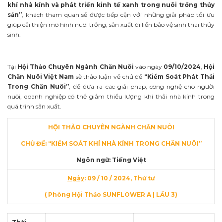
khí nhà kính và phát triển kinh tế xanh trong nuôi trồng thủy
sản”
, khách tham quan sẽ được tiếp cận với những giải pháp tối ưu
giúp cải thiện mô hình nuôi trồng, sản xuất đi liền bảo vệ sinh thái thủy
sinh.
Tại
Hội Thảo Chuyên Ngành Chăn Nuôi
vào ngày
09/10/2024
,
Hội
Chăn Nuôi Việt Nam
sẽ thảo luận về chủ đề
“Kiểm Soát Phát Thải
Trong Chăn Nuôi”
, để đưa ra các giải pháp, công nghệ cho người
nuôi, doanh nghiệp có thể giảm thiểu lượng khí thải nhà kính trong
quá trình sản xuất.
HỘI THẢO CHUYÊN NGÀNH CHĂN NUÔI
CHỦ ĐỀ: “KIỂM SOÁT KHÍ NHÀ KÍNH TRONG CHĂN NUÔI”
Ngôn ngữ: Tiếng Việt
Ngày
: 09 / 10 / 2024, Thứ tư
( Phòng Hội Thảo SUNFLOWER A | LẦU 3)