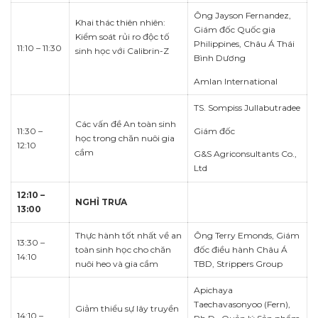
Ông Jayson Fernandez,
Khai thác thiên nhiên:
Giám đốc Quốc gia
Kiểm soát rủi ro độc tố
Philippines, Châu Á Thái
11:10 – 11:30
sinh học với Calibrin-Z
Bình Dương
Amlan International
TS. Sompiss Jullabutradee
Các vấn đề An toàn sinh
Giám đốc
11:30 –
học trong chăn nuôi gia
12:10
cầm
G&S Agriconsultants Co.,
Ltd
12:10 –
NGHỈ TRƯA
13:00
Thực hành tốt nhất về an
Ông Terry Emonds, Giám
13:30 –
toàn sinh học cho chăn
đốc điều hành Châu Á
14:10
nuôi heo và gia cầm
TBD, Strippers Group
Apichaya
Taechavasonyoo (Fern),
Giảm thiểu sự lây truyền
14:10 –