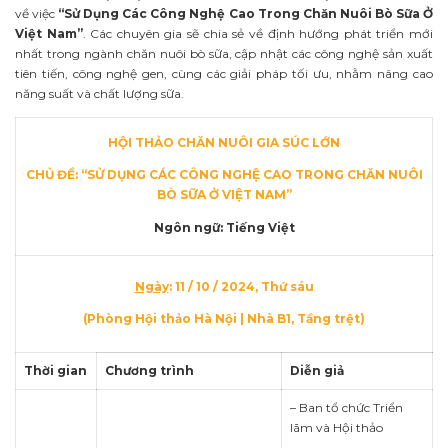
về việc
“Sử Dụng Các Công Nghệ Cao Trong Chăn Nuôi Bò Sữa Ở
Việt Nam”
. Các chuyên gia sẽ chia sẻ về định hướng phát triển mới
nhất trong ngành chăn nuôi bò sữa, cập nhật các công nghệ sản xuất
tiên tiến, công nghệ gen, cùng các giải pháp tối ưu, nhằm nâng cao
năng suất và chất lượng sữa.
HỘI THẢO CHĂN NUÔI GIA SÚC LỚN
CHỦ ĐỀ: “
SỬ DỤNG CÁC CÔNG NGHỆ CAO TRONG CHĂN NUÔI
BÒ SỮA Ở VIỆT NAM
”
Ngôn ngữ: Tiếng Việt
Ngày
: 11 / 10 / 2024, Thứ sáu
(Phòng Hội thảo Hà Nội | Nhà B1, Tầng trệt)
Thời gian
Chương trình
Diễn giả
– Ban tổ chức Triển
lãm và Hội thảo