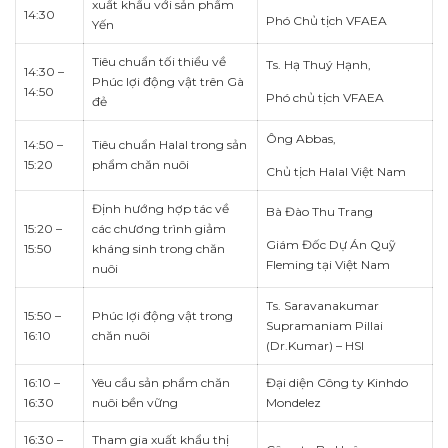
xuất khẩu với sản phẩm
14:30
Phó Chủ tịch VFAEA
Yến
Tiêu chuẩn tối thiểu về
Ts. Hạ Thuý Hạnh,
14:30 –
Phúc lợi động vật trên Gà
14:50
Phó chủ tịch VFAEA
đẻ
Ông Abbas,
14:50 –
Tiêu chuẩn Halal trong sản
15:20
phẩm chăn nuôi
Chủ tịch Halal Việt Nam
Định hướng hợp tác về
Bà Đào Thu Trang
15:20 –
các chương trình giảm
Giám Đốc Dự Án Quỹ
15:50
kháng sinh trong chăn
Fleming tại Việt Nam
nuôi
Ts. Saravanakumar
15:50 –
Phúc lợi động vật trong
Supramaniam Pillai
16:10
chăn nuôi
(Dr.Kumar) – HSI
16:10 –
Yêu cầu sản phẩm chăn
Đại diện Công ty Kinhdo
16:30
nuôi bền vững
Mondelez
16:30 –
Tham gia xuất khẩu thị