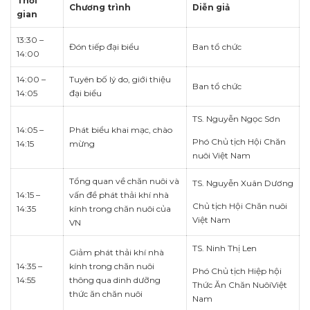
Thời
Chương trình
Diễn giả
gian
13:30 –
Đón tiếp đại biểu
Ban tổ chức
14:00
14:00 –
Tuyên bố lý do, giới thiệu
Ban tổ chức
14:05
đại biểu
TS. Nguyễn Ngọc Sơn
14:05 –
Phát biểu khai mạc, chào
Phó Chủ tịch Hội Chăn
14:15
mừng
nuôi Việt Nam
Tổng quan về chăn nuôi và
TS. Nguyễn Xuân Dương
14:15 –
vấn đề phát thải khí nhà
Chủ tịch Hội Chăn nuôi
14:35
kính trong chăn nuôi của
Việt Nam
VN
TS. Ninh Thị Len
Giảm phát thải khí nhà
14:35 –
kính trong chăn nuôi
Phó Chủ tịch Hiệp hội
14:55
thông qua dinh dưỡng
Thức Ăn Chăn NuôiViệt
thức ăn chăn nuôi
Nam