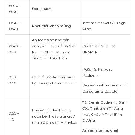
09:00 –
Đón khách
09:30
09:30 –
Informa Markets / Craige
Phát biểu chào mừng
09:40
Allan
An toàn sinh học bền
09:40 –
vững và hiệu quả tại Việt
Cục Chăn Nuôi, Bộ
10:10
Nam – Chính sách và
NN&PTNT
Tiến trình thực hiện
PGS. TS. Pariwat
Poolperm
10:10 –
Các vấn đề An toàn sinh
10:50
học trong chăn nuôi heo
Professional Training and
Consultants Co., Ltd
TS. Demir Ozdemir, Giám
đốc Phát triển Thương
Phá vỡ chu kỳ: Phòng
10:50 –
mại, Châu Á Thái Bình
ngừa bệnh cầu trùng tự
11:10
Dương
nhiên ở gia cầm – Phylox
Amlan International