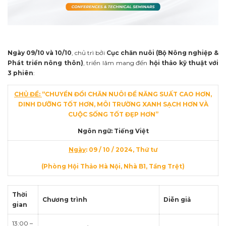
Ngày 09/10 và 10/10
, chủ trì bởi
Cục chăn nuôi (Bộ Nông nghiệp &
Phát triển nông thôn)
, triển lãm mang đến
hội thảo kỹ thuật với
3 phiên
:
CHỦ ĐỀ:
“CHUYỂN ĐỔI CHĂN NUÔI ĐỂ NĂNG SUẤT CAO HƠN,
DINH DƯỠNG TỐT HƠN, MÔI TRƯỜNG XANH SẠCH HƠN VÀ
CUỘC SỐNG TỐT ĐẸP HƠN
”
Ngôn ngữ: Tiếng Việt
Ngày
: 09 / 10 / 2024, Thứ tư
(Phòng Hội Thảo Hà Nội, Nhà B1, Tầng Trệt)
Thời
Chương trình
Diễn giả
gian
13:00 –