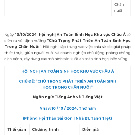
Chăn
nuôi
Ngày
10/10/2024
,
hội nghị An Toàn Sinh Học Khu vực Châu Á
sẽ
diễn ra với định hướng
“Chú Trọng Phát Triển An Toàn Sinh Học
Trong Chăn Nuôi”
. Hội nghị tập trung vào việc chia sẻ các giải pháp
thiết thực, giúp người nuôi và doanh nghiệp chủ động phòng chống
dịch bệnh, xây dựng các mô hình sản xuất an toàn sinh học, bền vững.
HỘI NGHỊ AN TOÀN SINH HỌC KHU VỰC CHÂU Á
CHỦ ĐỀ: “CHÚ TRỌNG PHÁT TRIỂN AN TOÀN SINH
HỌC
TRONG CHĂN NUÔI”
Ngôn ngữ: Tiếng Anh và Tiếng Việt
Ngày
: 10 / 10 / 2024, Thứ năm
(Phòng Hội Thảo Sài Gòn | Nhà B1, Tầng Trệt)
Thời gian
Chương trình
Diễn giả