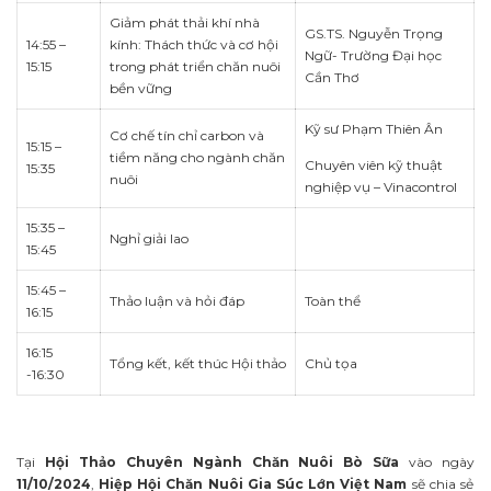
Giảm phát thải khí nhà
GS.TS. Nguyễn Trọng
14:55 –
kính: Thách thức và cơ hội
Ngữ- Trường Đại học
15:15
trong phát triển chăn nuôi
Cần Thơ
bền vững
Kỹ sư Phạm Thiên Ân
Cơ chế tín chỉ carbon và
15:15 –
tiềm năng cho ngành chăn
Chuyên viên kỹ thuật
15:35
nuôi
nghiệp vụ – Vinacontrol
15:35 –
Nghỉ giải lao
15:45
15:45 –
Thảo luận và hỏi đáp
Toàn thể
16:15
16:15
Tổng kết, kết thúc Hội thảo
Chủ tọa
-16:30
Tại
Hội Thảo Chuyên Ngành Chăn Nuôi Bò Sữa
vào ngày
11/10/2024
,
Hiệp Hội Chăn Nuôi Gia Súc Lớn Việt Nam
sẽ chia sẻ