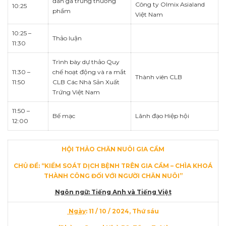
đàn gà trứng thương
Công ty Olmix Asialand
10:25
phẩm
Việt Nam
10:25 –
Thảo luận
11:30
Trình bày dự thảo Quy
11:30 –
chế hoạt động và ra mắt
Thành viên CLB
11:50
CLB Các Nhà Sản Xuất
Trứng Việt Nam
11:50 –
Bế mạc
Lãnh đạo Hiệp hội
12:00
HỘI THẢO CHĂN NUÔI GIA CẦM
CHỦ ĐỀ: “
KIỂM SOÁT DỊCH BỆNH TRÊN GIA CẦM – CHÌA KHOÁ
THÀNH CÔNG ĐỐI VỚI NGƯỜI CHĂN NUÔI
”
Ngôn ngữ: Tiếng Anh và Tiếng Việt
Ngày
: 11 / 10 / 2024, Thứ sáu