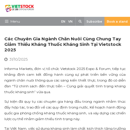
Skip
to
content
Search
Menu
EN
VN
Subscribe
Book a stand
Trang chủ
Các Chuyên Gia Ngành Chăn Nuôi Cùng Chung Tay
Về triển lãm
Giảm Thiểu Kháng Thuốc Kháng Sinh Tại Vietstock
2025
Trưng Bày
31/10/2025
Tham Quan
Informa Markets, đơn vị tổ chức Vietstock 2025 Expo & Forum, tiếp tục
khẳng định cam kết đồng hành cùng sự phát triển bền vững của
Tin tức
ngành chăn nuôi thông qua các sáng kiến thiết thực, trong đó có diễn
đàn “Từ chính sách đến thực tiễn – Cùng giải quyết tình trạng kháng
Liên Hệ
thuốc kháng sinh” vừa qua.
Sự kiện đã quy tụ các chuyên gia hàng đầu trong ngành nhằm thúc
đẩy hợp tác, trao đổi về các quy định trong nước, Kế hoạch hành động
quốc gia phòng chống kháng thuốc kháng sinh, và xây dựng các chiến
lược cụ thể nhằm giảm thiểu tình trạng này.
Tại Việt Nam, việc sử dụng kháng sinh làm chất kích thích tăng trưởng