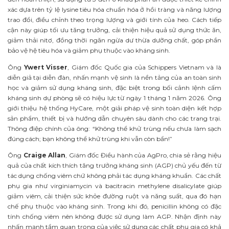
xác dựa trên tỷ lệ lysine tiêu hóa chuẩn hóa ở hồi tràng và năng lượng
trao đổi, điều chỉnh theo trọng lượng và giới tính của heo. Cách tiếp
cận này giúp tối ưu tăng trưởng, cải thiện hiệu quả sử dụng thức ăn,
giảm thải nitơ, đồng thời ngăn ngừa dư thừa dưỡng chất, góp phần
bảo vệ hệ tiêu hóa và giảm phụ thuộc vào kháng sinh.
Ông
Ywert Visser
, Giám đốc Quốc gia của Schippers Vietnam và là
diễn giả tại diễn đàn, nhấn mạnh vệ sinh là nền tảng của an toàn sinh
học và giảm sử dụng kháng sinh, đặc biệt trong bối cảnh lệnh cấm
kháng sinh dự phòng sẽ có hiệu lực từ ngày 1 tháng 1 năm 2026. Ông
giới thiệu hệ thống HyCare, một giải pháp vệ sinh toàn diện kết hợp
sản phẩm, thiết bị và hướng dẫn chuyên sâu dành cho các trang trại.
Thông điệp chính của ông: “Không thể khử trùng nếu chưa làm sạch
đúng cách; bạn không thể khử trùng khi vẫn còn bẩn!”
Ông
Craige Allan
, Giám đốc Điều hành của AgPro, chia sẻ rằng hiệu
quả của chất kích thích tăng trưởng kháng sinh (AGP) chủ yếu đến từ
tác dụng chống viêm chứ không phải tác dụng kháng khuẩn. Các chất
phụ gia như virginiamycin và bacitracin methylene disalicylate giúp
giảm viêm, cải thiện sức khỏe đường ruột và năng suất, qua đó hạn
chế phụ thuộc vào kháng sinh. Trong khi đó, penicillin không có đặc
tính chống viêm nên không được sử dụng làm AGP. Nhận định này
nhấn mạnh tầm quan trọng của việc sử dụng các chất phụ gia có khả