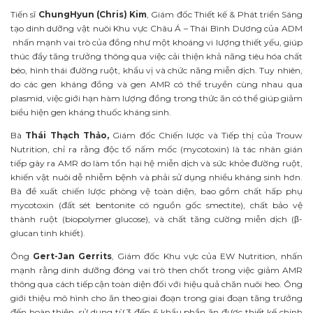
Tiến sĩ
ChungHyun (Chris) Kim
, Giám đốc Thiết kế & Phát triển Sáng
tạo dinh dưỡng vật nuôi Khu vực Châu Á – Thái Bình Dương của ADM
nhấn mạnh vai trò của đồng như một khoáng vi lượng thiết yếu, giúp
thúc đẩy tăng trưởng thông qua việc cải thiện khả năng tiêu hóa chất
béo, hình thái đường ruột, khẩu vị và chức năng miễn dịch. Tuy nhiên,
do các gen kháng đồng và gen AMR có thể truyền cùng nhau qua
plasmid, việc giới hạn hàm lượng đồng trong thức ăn có thể giúp giảm
biểu hiện gen kháng thuốc kháng sinh.
Bà
Thái Thạch Thảo,
Giám đốc Chiến lược và Tiếp thị của Trouw
Nutrition, chỉ ra rằng độc tố nấm mốc (mycotoxin) là tác nhân gián
tiếp gây ra AMR do làm tổn hại hệ miễn dịch và sức khỏe đường ruột,
khiến vật nuôi dễ nhiễm bệnh và phải sử dụng nhiều kháng sinh hơn.
Bà đề xuất chiến lược phòng vệ toàn diện, bao gồm chất hấp phụ
mycotoxin (đất sét bentonite có nguồn gốc smectite), chất bảo vệ
thành ruột (biopolymer glucose), và chất tăng cường miễn dịch (β-
glucan tinh khiết).
Ông
Gert-Jan Gerrits
, Giám đốc Khu vực của EW Nutrition, nhấn
mạnh rằng dinh dưỡng đóng vai trò then chốt trong việc giảm AMR
thông qua cách tiếp cận toàn diện đối với hiệu quả chăn nuôi heo. Ông
giới thiệu mô hình cho ăn theo giai đoạn trong giai đoạn tăng trưởng
đến hoàn thiện, sử dụng từ 3 đến 6 khẩu phần ăn được thiết kế chính