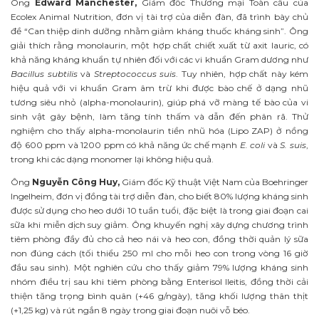
Ông
Edward Manchester,
Giám đốc Thương mại Toàn cầu của
Ecolex Animal Nutrition, đơn vị tài trợ của diễn đàn, đã trình bày chủ
đề “Can thiệp dinh dưỡng nhằm giảm kháng thuốc kháng sinh”. Ông
giải thích rằng monolaurin, một hợp chất chiết xuất từ axit lauric, có
khả năng kháng khuẩn tự nhiên đối với các vi khuẩn Gram dương như
Bacillus subtilis
và
Streptococcus suis
. Tuy nhiên, hợp chất này kém
hiệu quả với vi khuẩn Gram âm trừ khi được bào chế ở dạng nhũ
tương siêu nhỏ (alpha-monolaurin), giúp phá vỡ màng tế bào của vi
sinh vật gây bệnh, làm tăng tính thấm và dẫn đến phân rã. Thử
nghiệm cho thấy alpha-monolaurin tiền nhũ hóa (Lipo ZAP) ở nồng
độ 600 ppm và 1200 ppm có khả năng ức chế mạnh
E. coli
và
S. suis
,
trong khi các dạng monomer lại không hiệu quả.
Ông
Nguyễn Công Huy,
Giám đốc Kỹ thuật Việt Nam của Boehringer
Ingelheim, đơn vị đồng tài trợ diễn đàn, cho biết 80% lượng kháng sinh
được sử dụng cho heo dưới 10 tuần tuổi, đặc biệt là trong giai đoạn cai
sữa khi miễn dịch suy giảm. Ông khuyến nghị xây dựng chương trình
tiêm phòng đầy đủ cho cả heo nái và heo con, đồng thời quản lý sữa
non đúng cách (tối thiểu 250 ml cho mỗi heo con trong vòng 16 giờ
đầu sau sinh). Một nghiên cứu cho thấy giảm 79% lượng kháng sinh
nhóm điều trị sau khi tiêm phòng bằng Enterisol Ileitis, đồng thời cải
thiện tăng trọng bình quân (+46 g/ngày), tăng khối lượng thân thịt
(+1,25 kg) và rút ngắn 8 ngày trong giai đoạn nuôi vỗ béo.