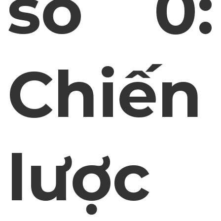
số 0:
Chiến
lược