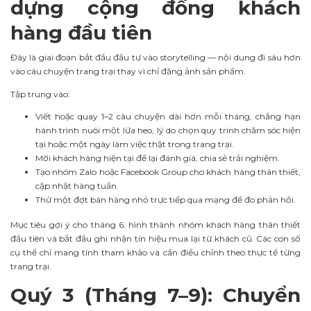
dựng cộng đồng khách
hàng đầu tiên
Đây là giai đoạn bắt đầu đầu tư vào storytelling — nội dung đi sâu hơn
vào câu chuyện trang trại thay vì chỉ đăng ảnh sản phẩm.
Tập trung vào:
Viết hoặc quay 1–2 câu chuyện dài hơn mỗi tháng, chẳng hạn
hành trình nuôi một lứa heo, lý do chọn quy trình chăm sóc hiện
tại hoặc một ngày làm việc thật trong trang trại.
Mời khách hàng hiện tại để lại đánh giá, chia sẻ trải nghiệm.
Tạo nhóm Zalo hoặc Facebook Group cho khách hàng thân thiết,
cập nhật hàng tuần.
Thử một đợt bán hàng nhỏ trực tiếp qua mạng để đo phản hồi.
Mục tiêu gợi ý cho tháng 6: hình thành nhóm khách hàng thân thiết
đầu tiên và bắt đầu ghi nhận tín hiệu mua lại từ khách cũ. Các con số
cụ thể chỉ mang tính tham khảo và cần điều chỉnh theo thực tế từng
trang trại.
Quý 3 (Tháng 7–9): Chuyển