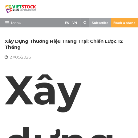
Skip
to
content
Search
Menu
EN
VN
Subscribe
Book a stand
Trang chủ
Xây Dựng Thương Hiệu Trang Trại: Chiến Lược 12
Về triển lãm
Tháng
27/05/2026
Trưng Bày
Xây
Tham Quan
Tin tức
Liên Hệ