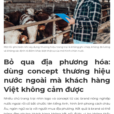
Một lỗi phổ biến khi xây dựng thương hiệu trang trại là không ghi chép, không đo lường
và không xác định rõ điểm khác biệt thật sự của mô hình chăn nuôi.
Bỏ qua địa phương hóa:
dùng concept thương hiệu
nước ngoài mà khách hàng
Việt không cảm được
Nhiều chủ trang trại nhìn logo và concept từ các brand nông nghiệp
nước ngoài rồi cố bắt chước: tên tiếng Anh, hình ảnh phong cách châu
Âu, ngôn ngữ xa lạ với người mua địa phương. Kết quả là brand có thể
trông đẹp nhưng khách hàng không kết nối được, vì họ không thấy