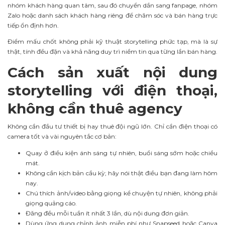
nhóm khách hàng quan tâm, sau đó chuyển dần sang fanpage, nhóm
Zalo hoặc danh sách khách hàng riêng để chăm sóc và bán hàng trực
tiếp ổn định hơn.
Điểm mấu chốt không phải kỹ thuật storytelling phức tạp, mà là sự
thật, tính đều đặn và khả năng duy trì niềm tin qua từng lần bán hàng.
Cách sản xuất nội dung
storytelling với điện thoại,
không cần thuê agency
Không cần đầu tư thiết bị hay thuê đội ngũ lớn. Chỉ cần điện thoại có
camera tốt và vài nguyên tắc cơ bản:
Quay ở điều kiện ánh sáng tự nhiên, buổi sáng sớm hoặc chiều
mát.
Không cần kịch bản cầu kỳ; hãy nói thật điều bạn đang làm hôm
nay.
Chú thích ảnh/video bằng giọng kể chuyện tự nhiên, không phải
giọng quảng cáo.
Đăng đều mỗi tuần ít nhất 3 lần, dù nội dung đơn giản.
Dùng ứng dụng chỉnh ảnh miễn phí như Snapseed hoặc Canva