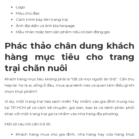
Logo
Màu chủ đạo
Cách trình bày tên trang trại
Ảnh đại diện và ảnh bìa fanpage
Mẫu nhãn hoặc tem sản phẩm nếu có bán đóng gói
Phác thảo chân dung khách
hàng mục tiêu cho trang
trại chăn nuôi
Khách hàng mục tiêu không phải là “tất cả mọi người ăn thịt”. Cần thu
hẹp lại: họ là ai, sống ở đâu, mua qua kênh nào và quan tâm điều gì khi
chọn thực phẩm?
Ví dụ, một trang trại heo sạch miền Tây nhắm vào gia đình trung lưu
tại TP.HCM sẽ có cách kể chuyện, giá bán, bao bì và kênh phân phối
khác với một trang trại gà ta nhắm vào nhà hàng địa phương.
Một số câu hỏi cần trả lời:
Khách hàng mua cho gia đình, nhà hàng hay cửa hàng thực