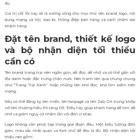
đủ.
Giá trị cốt lõi này sẽ là xương sống cho mọi thứ: tên brand, logo, nội
dung mạng xã hội, bao bì, thông điệp bán hàng và cách chăm sóc
khách hàng.
Đặt tên brand, thiết kế logo
và bộ nhận diện tối thiểu
cần có
Tên brand trang trại nên ngắn gọn, dễ đọc, dễ nhớ và có thể gắn với
địa danh hoặc đặc trưng chăn nuôi. Nên tránh tên quá chung chung
như “Trang Trại Xanh” hoặc những tên khó đọc, khó tìm kiếm trên
mạng.
Nếu có thể đăng ký tên miền, tên fanpage và tên Zalo OA trùng khớp
với tên thương hiệu thì càng tốt. Điều này giúp khách hàng dễ tìm, dễ
nhớ và giảm nguy cơ nhầm lẫn với đơn vị khác.
Logo không cần phức tạp trong giai đoạn đầu. Một biểu tượng đơn
giản, màu sắc nhất quán và font chữ dễ đọc là đủ. Bộ nhận diện tối
thiểu nên gồm: