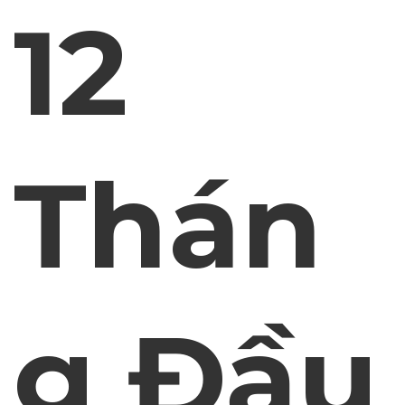
12
Thán
g Đầu