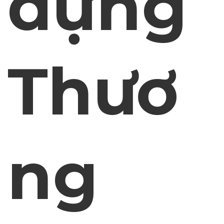
dựng
Thươ
ng