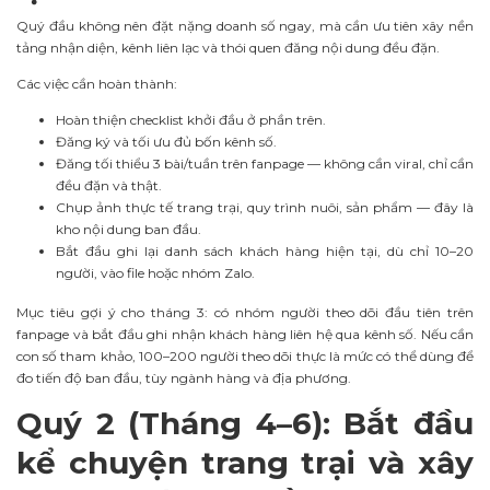
Quý đầu không nên đặt nặng doanh số ngay, mà cần ưu tiên xây nền
tảng nhận diện, kênh liên lạc và thói quen đăng nội dung đều đặn.
Các việc cần hoàn thành:
Hoàn thiện checklist khởi đầu ở phần trên.
Đăng ký và tối ưu đủ bốn kênh số.
Đăng tối thiểu 3 bài/tuần trên fanpage — không cần viral, chỉ cần
đều đặn và thật.
Chụp ảnh thực tế trang trại, quy trình nuôi, sản phẩm — đây là
kho nội dung ban đầu.
Bắt đầu ghi lại danh sách khách hàng hiện tại, dù chỉ 10–20
người, vào file hoặc nhóm Zalo.
Mục tiêu gợi ý cho tháng 3: có nhóm người theo dõi đầu tiên trên
fanpage và bắt đầu ghi nhận khách hàng liên hệ qua kênh số. Nếu cần
con số tham khảo, 100–200 người theo dõi thực là mức có thể dùng để
đo tiến độ ban đầu, tùy ngành hàng và địa phương.
Quý 2 (Tháng 4–6): Bắt đầu
kể chuyện trang trại và xây