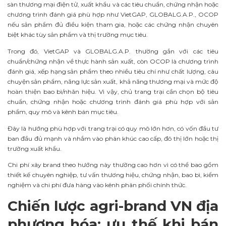
sàn thương mại điện tử, xuất khẩu và các tiêu chuẩn, chứng nhận hoặc
chương trình đánh giá phù hợp như VietGAP, GLOBALG.A.P., OCOP
nếu sản phẩm đủ điều kiện tham gia, hoặc các chứng nhận chuyên
biệt khác tùy sản phẩm và thị trường mục tiêu.
Trong đó, VietGAP và GLOBALG.A.P. thường gắn với các tiêu
chuẩn/chứng nhận về thực hành sản xuất, còn OCOP là chương trình
đánh giá, xếp hạng sản phẩm theo nhiều tiêu chí như chất lượng, câu
chuyện sản phẩm, năng lực sản xuất, khả năng thương mại và mức độ
hoàn thiện bao bì/nhãn hiệu. Vì vậy, chủ trang trại cần chọn bộ tiêu
chuẩn, chứng nhận hoặc chương trình đánh giá phù hợp với sản
phẩm, quy mô và kênh bán mục tiêu.
Đây là hướng phù hợp với trang trại có quy mô lớn hơn, có vốn đầu tư
ban đầu đủ mạnh và nhắm vào phân khúc cao cấp, đô thị lớn hoặc thị
trường xuất khẩu.
Chi phí xây brand theo hướng này thường cao hơn vì có thể bao gồm
thiết kế chuyên nghiệp, tư vấn thương hiệu, chứng nhận, bao bì, kiểm
nghiệm và chi phí đưa hàng vào kênh phân phối chính thức.
Chiến lược agri-brand VN địa
phương hóa: ưu thế khi bán