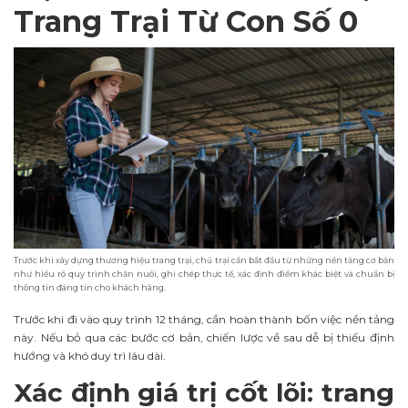
Trang Trại Từ Con Số 0
Trước khi xây dựng thương hiệu trang trại, chủ trại cần bắt đầu từ những nền tảng cơ bản
như hiểu rõ quy trình chăn nuôi, ghi chép thực tế, xác định điểm khác biệt và chuẩn bị
thông tin đáng tin cho khách hàng.
Trước khi đi vào quy trình 12 tháng, cần hoàn thành bốn việc nền tảng
này. Nếu bỏ qua các bước cơ bản, chiến lược về sau dễ bị thiếu định
hướng và khó duy trì lâu dài.
Xác định giá trị cốt lõi: trang