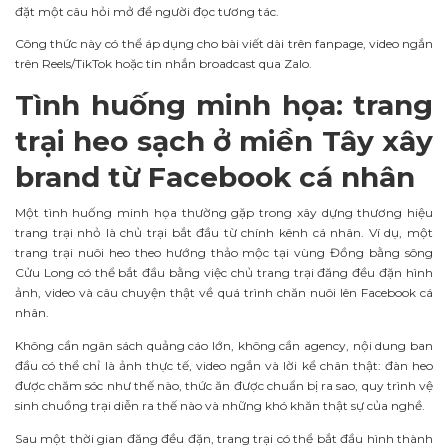
đặt một câu hỏi mở để người đọc tương tác.
Công thức này có thể áp dụng cho bài viết dài trên fanpage, video ngắn
trên Reels/TikTok hoặc tin nhắn broadcast qua Zalo.
Tình huống minh họa: trang
trại heo sạch ở miền Tây xây
brand từ Facebook cá nhân
Một tình huống minh họa thường gặp trong xây dựng thương hiệu
trang trại nhỏ là chủ trại bắt đầu từ chính kênh cá nhân. Ví dụ, một
trang trại nuôi heo theo hướng thảo mộc tại vùng Đồng bằng sông
Cửu Long có thể bắt đầu bằng việc chủ trang trại đăng đều đặn hình
ảnh, video và câu chuyện thật về quá trình chăn nuôi lên Facebook cá
nhân.
Không cần ngân sách quảng cáo lớn, không cần agency, nội dung ban
đầu có thể chỉ là ảnh thực tế, video ngắn và lời kể chân thật: đàn heo
được chăm sóc như thế nào, thức ăn được chuẩn bị ra sao, quy trình vệ
sinh chuồng trại diễn ra thế nào và những khó khăn thật sự của nghề.
Sau một thời gian đăng đều đặn, trang trại có thể bắt đầu hình thành