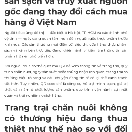
sản sạch và truy xuất nguồn
gốc đang thay đổi cách mua
hàng ở Việt Nam
Người tiêu dùng đô thị — đặc biệt ở Hà Nội, TP.HCM và các thành phố
vệ tinh — ngày càng quan tâm hơn đến nguồn gốc thực phẩm trước
khi mua. Các sàn thương mại điện tử, siêu thị, cửa hàng thực phẩm
sạch và kênh bán trực tiếp đang khiến hành vi kiểm tra thông tin sản
phẩm trở nên phổ biến hơn.
Khi người mua có thể quét mã QR để xem thông tin về trang trại, quy
trình chăn nuôi, ngày sản xuất hoặc chứng nhận liên quan, trang trại có
thương hiệu rõ ràng và câu chuyện đáng tin sẽ có lợi thế cạnh tranh
tốt hơn. Tuy nhiên, QR code chỉ là công cụ hỗ trợ minh bạch; giá trị
thật vẫn nằm ở chất lượng sản phẩm, quy trình vận hành, sự nhất
quán và trải nghiệm khách hàng.
Trang trại chăn nuôi không
có thương hiệu đang thua
thiệt như thế nào so với đối