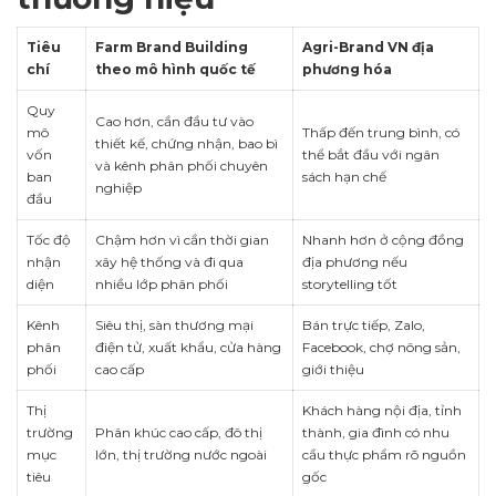
Tiêu
Farm Brand Building
Agri-Brand VN địa
chí
theo mô hình quốc tế
phương hóa
Quy
Cao hơn, cần đầu tư vào
mô
Thấp đến trung bình, có
thiết kế, chứng nhận, bao bì
vốn
thể bắt đầu với ngân
và kênh phân phối chuyên
ban
sách hạn chế
nghiệp
đầu
Tốc độ
Chậm hơn vì cần thời gian
Nhanh hơn ở cộng đồng
nhận
xây hệ thống và đi qua
địa phương nếu
diện
nhiều lớp phân phối
storytelling tốt
Kênh
Siêu thị, sàn thương mại
Bán trực tiếp, Zalo,
phân
điện tử, xuất khẩu, cửa hàng
Facebook, chợ nông sản,
phối
cao cấp
giới thiệu
Thị
Khách hàng nội địa, tỉnh
trường
Phân khúc cao cấp, đô thị
thành, gia đình có nhu
mục
lớn, thị trường nước ngoài
cầu thực phẩm rõ nguồn
tiêu
gốc