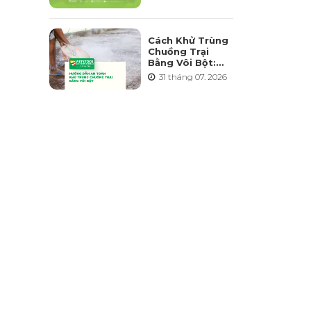
Triển Ngành
Chăn Nuôi Bền
Vững
Cách Khử Trùng
Chuồng Trại
Bằng Vôi Bột:
Cách Rải, Thời
31 tháng 07. 2026
Điểm Và Những
Sai Lầm Cần
Tránh