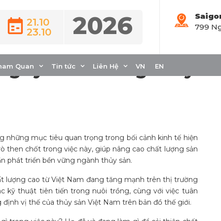
2026
Saigo
21.10
799 Ng
23.10
thủy sản Việt Nam:
ông ty nuôi trồng thuỷ
ham Quan
Tin tức
Liên Hệ
VN
EN
g những mục tiêu quan trọng trong bối cảnh kinh tế hiện
rò then chốt trong việc này, giúp nâng cao chất lượng sản
n phát triển bền vững ngành thủy sản.
ất lượng cao từ Việt Nam đang tăng mạnh trên thị trường
c kỹ thuật tiên tiến trong nuôi trồng, cùng với việc tuân
g định vị thế của thủy sản Việt Nam trên bản đồ thế giới.