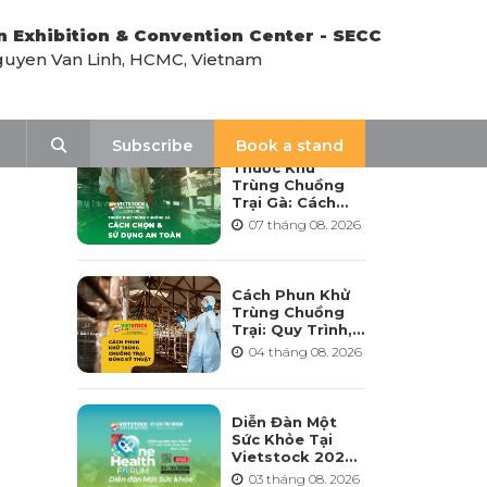
n Exhibition & Convention Center - SECC
uyen Van Linh, HCMC, Vietnam
LATEST NEWS
Search
Subscribe
Book a stand
Thuốc Khử
Trùng Chuồng
Trại Gà: Cách
Chọn, Pha Và Sử
07 tháng 08. 2026
Dụng An Toàn
Cách Phun Khử
Trùng Chuồng
Trại: Quy Trình,
Tần Suất Và Lưu
04 tháng 08. 2026
Ý Khi Sử Dụng
Diễn Đàn Một
Sức Khỏe Tại
Vietstock 2026:
Hướng Tới Phát
03 tháng 08. 2026