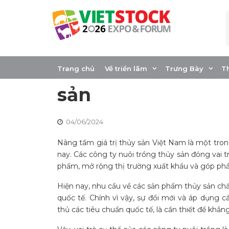
Skip
to
content
Nâng tầm giá trị 
Vai trò của các c
Trang chủ
Về triển lãm
Trưng Bày
T
sản
04/06/2024
Nâng tầm giá trị thủy sản Việt Nam là một tron
nay. Các công ty nuôi trồng thủy sản đóng vai t
phẩm, mở rộng thị trường xuất khẩu và góp phầ
Hiện nay, nhu cầu về các sản phẩm thủy sản ch
quốc tế. Chính vì vậy, sự đổi mới và áp dụng cá
thủ các tiêu chuẩn quốc tế, là cần thiết để khẳn