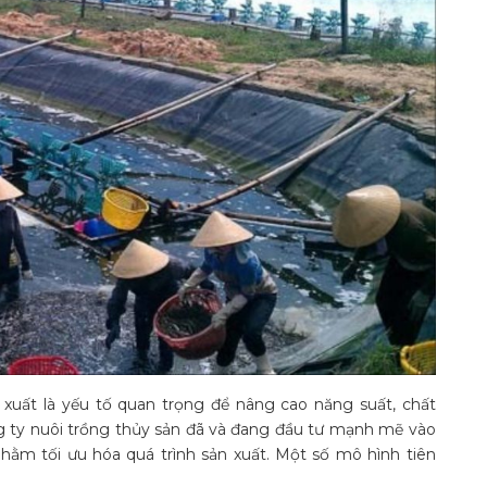
 xuất là yếu tố quan trọng để nâng cao năng suất, chất
ng ty nuôi trồng thủy sản đã và đang đầu tư mạnh mẽ vào
ằm tối ưu hóa quá trình sản xuất. Một số mô hình tiên