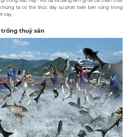
à gì trong việc này? Họ đã và đang làm gì để cải thiện chất
 chúng ta có thể thúc đẩy sự phát triển bền vững trong
t này.
trồng thuỷ sản