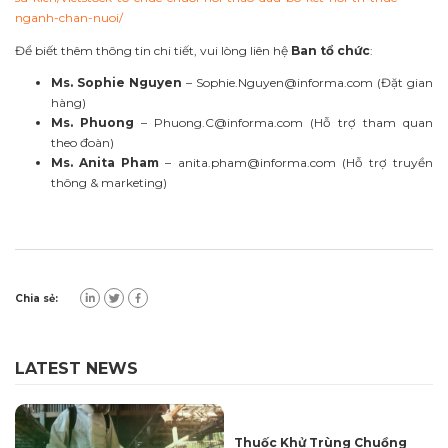
nganh-chan-nuoi/
Để biết thêm thông tin chi tiết, vui lòng liên hệ
Ban tổ chức
:
Ms. Sophie Nguyen
–
Sophie.Nguyen@informa.com
(Đặt gian
hàng)
Ms. Phuong
–
Phuong.C@informa.com
(Hỗ trợ tham quan
theo đoàn)
Ms. Anita Pham
–
anita.pham@informa.com
(Hỗ trợ truyền
thông & marketing)
Chia sẻ:
LATEST NEWS
Thuốc Khử Trùng Chuồng