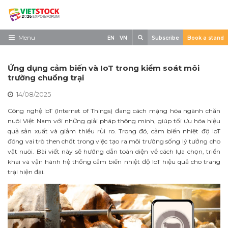
Skip
to
content
Search
Menu
EN
VN
Subscribe
Book a stand
Trang chủ
Ứng dụng cảm biến và IoT trong kiểm soát môi
Về triển lãm
trường chuồng trại
14/08/2025
Trưng Bày
Công nghệ IoT (Internet of Things) đang cách mạng hóa ngành chăn
Tham Quan
nuôi Việt Nam với những giải pháp thông minh, giúp tối ưu hóa hiệu
quả sản xuất và giảm thiểu rủi ro. Trong đó, cảm biến nhiệt độ IoT
Tin tức
đóng vai trò then chốt trong việc tạo ra môi trường sống lý tưởng cho
vật nuôi. Bài viết này sẽ hướng dẫn toàn diện về cách lựa chọn, triển
Liên Hệ
khai và vận hành hệ thống cảm biến nhiệt độ IoT hiệu quả cho trang
trại hiện đại.