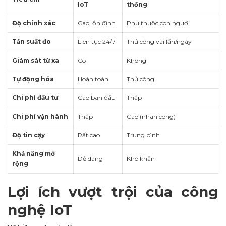
IoT
thống
Độ chính xác
Cao, ổn định
Phụ thuộc con người
Tần suất đo
Liên tục 24/7
Thủ công vài lần/ngày
Giám sát từ xa
Có
Không
Tự động hóa
Hoàn toàn
Thủ công
Chi phí đầu tư
Cao ban đầu
Thấp
Chi phí vận hành
Thấp
Cao (nhân công)
Độ tin cậy
Rất cao
Trung bình
Khả năng mở
Dễ dàng
Khó khăn
rộng
Lợi ích vượt trội của công
nghệ IoT