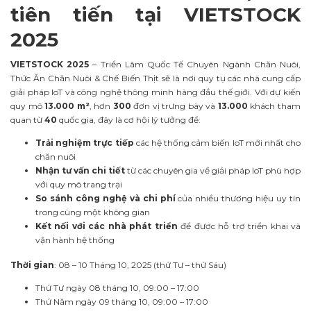
tiên tiến tại VIETSTOCK
2025
VIETSTOCK 2025
– Triển Lãm Quốc Tế Chuyên Ngành Chăn Nuôi,
Thức Ăn Chăn Nuôi & Chế Biến Thịt sẽ là nơi quy tụ các nhà cung cấp
giải pháp IoT và công nghệ thông minh hàng đầu thế giới. Với dự kiến
quy mô
13.000 m²
, hơn
300
đơn vị trưng bày và
13.000
khách tham
quan từ
40
quốc gia, đây là cơ hội lý tưởng để:
Trải nghiệm trực tiếp
các hệ thống cảm biến IoT mới nhất cho
chăn nuôi
Nhận tư vấn chi tiết
từ các chuyên gia về giải pháp IoT phù hợp
với quy mô trang trại
So sánh công nghệ và chi phí
của nhiều thương hiệu uy tín
trong cùng một không gian
Kết nối với các nhà phát triển
để được hỗ trợ triển khai và
vận hành hệ thống
Thời gian
: 08 – 10 Tháng 10, 2025 (thứ Tư – thứ Sáu)
Thứ Tư ngày 08 tháng 10, 09:00 – 17:00
Thứ Năm ngày 09 tháng 10, 09:00 – 17:00