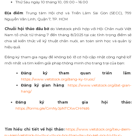
Thứ Sáu ngày 10 tháng 10, 09:00 – 16:00
Địa điểm
: Trung tâm Hội chợ và Triển Lãm Sài Gòn (SECC), 799
Nguyễn Văn Linh, Quận 7, TP. HCM
Chuỗi hội thảo đầu bờ
do Vietstock phối hợp với Hội Chăn nuôi Việt
Nam tổ chức từ tháng 7 đến tháng 8/2025 tại các tỉnh trọng điểm sẽ
chia sẻ kiến thức về kỹ thuật chăn nuôi, an toàn sinh học và quản lý
hiệu quả.
Đăng ký tham gia ngay để không bỏ lỡ cơ hội cập nhật công nghệ IoT
mới nhất và tìm kiếm giải pháp thông minh cho trang trại của bạn:
Đăng ký tham quan triển lãm
:
https://www.vietstock.org/dang-ky-truoc/
Đăng ký gian hàng
:
https://www.vietstock.org/dat-gian-
hang/
Đăng ký tham gia hội thảo:
https://forms.gle/GmNyJpNTCXwCHrNd6
Tìm hiểu chi tiết về hội thảo:
https://www.vietstock.org/tieu-diem-
su-kien/vietstock-to-chuc-chuoi-hoi-thao-dau-bo-ket-noi-tri-thuc-